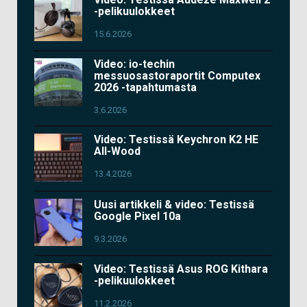
-pelikuulokkeet
15.6.2026
Video: io-techin
messuosastoraportit Computex
2026 -tapahtumasta
3.6.2026
Video: Testissä Keychron K2 HE
All-Wood
13.4.2026
Uusi artikkeli & video: Testissä
Google Pixel 10a
9.3.2026
Video: Testissä Asus ROG Kithara
-pelikuulokkeet
11.2.2026