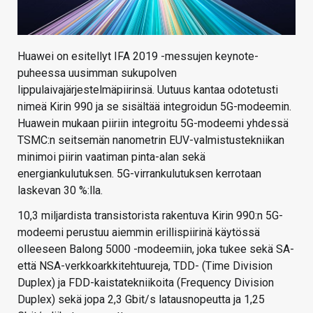
Huawei on esitellyt IFA 2019 -messujen keynote-
puheessa uusimman sukupolven
lippulaivajärjestelmäpiirinsä. Uutuus kantaa odotetusti
nimeä Kirin 990 ja se sisältää integroidun 5G-modeemin.
Huawein mukaan piiriin integroitu 5G-modeemi yhdessä
TSMC:n seitsemän nanometrin EUV-valmistustekniikan
minimoi piirin vaatiman pinta-alan sekä
energiankulutuksen. 5G-virrankulutuksen kerrotaan
laskevan 30 %:lla.
10,3 miljardista transistorista rakentuva Kirin 990:n 5G-
modeemi perustuu aiemmin erillispiirinä käytössä
olleeseen Balong 5000 -modeemiin, joka tukee sekä SA-
että NSA-verkkoarkkitehtuureja, TDD- (Time Division
Duplex) ja FDD-kaistatekniikoita (Frequency Division
Duplex) sekä jopa 2,3 Gbit/s latausnopeutta ja 1,25