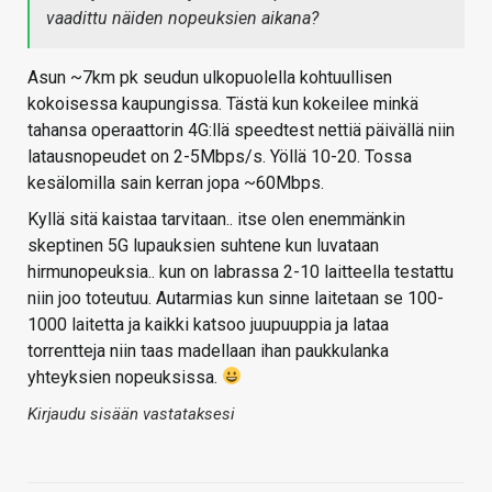
vaadittu näiden nopeuksien aikana?
Asun ~7km pk seudun ulkopuolella kohtuullisen
kokoisessa kaupungissa. Tästä kun kokeilee minkä
tahansa operaattorin 4G:llä speedtest nettiä päivällä niin
latausnopeudet on 2-5Mbps/s. Yöllä 10-20. Tossa
kesälomilla sain kerran jopa ~60Mbps.
Kyllä sitä kaistaa tarvitaan.. itse olen enemmänkin
skeptinen 5G lupauksien suhtene kun luvataan
hirmunopeuksia.. kun on labrassa 2-10 laitteella testattu
niin joo toteutuu. Autarmias kun sinne laitetaan se 100-
1000 laitetta ja kaikki katsoo juupuuppia ja lataa
torrentteja niin taas madellaan ihan paukkulanka
yhteyksien nopeuksissa.
Kirjaudu sisään vastataksesi