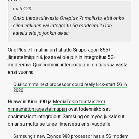
raato123
Onko tietoa tulevasta Oneplus 7t mallista, että onko
siinä erillinen vai integroitu 5g modeemi? Oon
katellu sitä jo jonkin aikaa.
OnePlus 7T malliin on huhuttu Snapdragon 855+
järjestelmäpiiriä, jossa ei ole piiriin integroitua 5G-
modeemia. Qualcommin integroitu piiri on tulossa vasta
ensi vuonna.
Qualcomm’s next processor could really kick-start 5G in
2020
Huawein Kirin 990 ja
MediaTekin toistaiseksi
nimeämätön järjestelmäpiiri
ovat todennäköiset
ensimmäiset integroidut. Samsung on myös julkaissut
omansa mutta se tulee ilmeisesti ensi vuodelle.
Samsung’s new Exynos 980 processor has a 5G modem