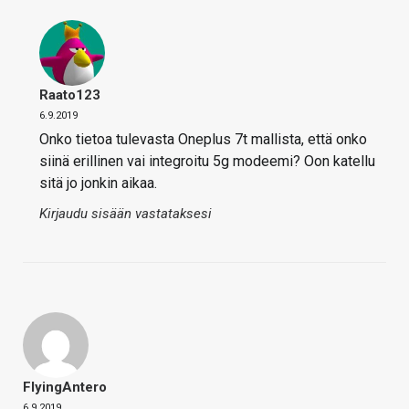
Raato123
6.9.2019
Onko tietoa tulevasta Oneplus 7t mallista, että onko
siinä erillinen vai integroitu 5g modeemi? Oon katellu
sitä jo jonkin aikaa.
Kirjaudu sisään vastataksesi
FlyingAntero
6.9.2019