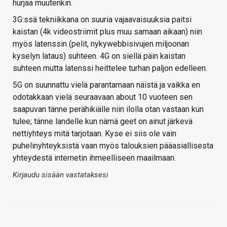
hurjaa muutenkin.
3G:ssä tekniikkana on suuria vajaavaisuuksia paitsi
kaistan (4k videostriimit plus muu samaan aikaan) niin
myös latenssin (pelit, nykywebbisivujen miljoonan
kyselyn lataus) suhteen. 4G on siellä päin kaistan
suhteen mutta latenssi heittelee turhan paljon edelleen.
5G on suunnattu vielä parantamaan näistä ja vaikka en
odotakkaan vielä seuraavaan about 10 vuoteen sen
saapuvan tänne perähikiälle niin ilolla otan vastaan kun
tulee; tänne landelle kun nämä geet on ainut järkevä
nettiyhteys mitä tarjotaan. Kyse ei siis ole vain
puhelinyhteyksistä vaan myös talouksien pääasiallisesta
yhteydestä internetin ihmeelliseen maailmaan.
Kirjaudu sisään vastataksesi