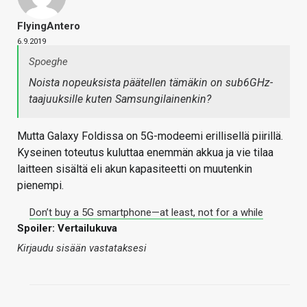
FlyingAntero
6.9.2019
Spoeghe
Noista nopeuksista päätellen tämäkin on sub6GHz-
taajuuksille kuten Samsungilainenkin?
Mutta Galaxy Foldissa on 5G-modeemi erillisellä piirillä.
Kyseinen toteutus kuluttaa enemmän akkua ja vie tilaa
laitteen sisältä eli akun kapasiteetti on muutenkin
pienempi.
Don’t buy a 5G smartphone—at least, not for a while
Spoiler: Vertailukuva
Kirjaudu sisään vastataksesi