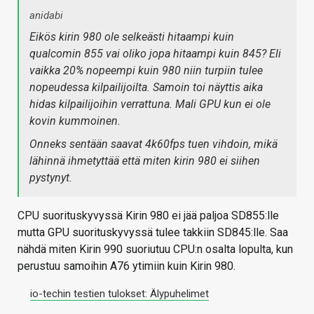
anidabi
Eikös kirin 980 ole selkeästi hitaampi kuin
qualcomin 855 vai oliko jopa hitaampi kuin 845? Eli
vaikka 20% nopeempi kuin 980 niin turpiin tulee
nopeudessa kilpailijoilta. Samoin toi näyttis aika
hidas kilpailijoihin verrattuna. Mali GPU kun ei ole
kovin kummoinen.
Onneks sentään saavat 4k60fps tuen vihdoin, mikä
lähinnä ihmetyttää että miten kirin 980 ei siihen
pystynyt.
CPU suorituskyvyssä Kirin 980 ei jää paljoa SD855:lle
mutta GPU suorituskyvyssä tulee takkiin SD845:lle. Saa
nähdä miten Kirin 990 suoriutuu CPU:n osalta lopulta, kun
perustuu samoihin A76 ytimiin kuin Kirin 980.
io-techin testien tulokset: Älypuhelimet