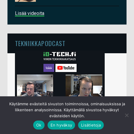
Lisää videoita
TEKNIIKKAPODCAST
Käytämme evästeitä sivuston toiminnoissa, ominaisuuksissa ja
liikenteen analysoinnissa. Käyttämällä sivustoa hyväksyt
io-techin viikottainen tekniikkapodcast lähetetään
evästeiden käytön.
perjantaisin klo 15 live-lähetyksenä
YouTubessa
.
Ok
En hyväksy
Lisätietoja
Sampsa ja Juha käyvät keskenään läpi kuluneen