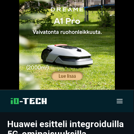
Huawei esitteli integroiduilla
UUTISET
5G-ominaisuuksilla