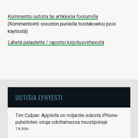
Kommentoi uutista tai artikkelia foorumilla
(Kommentointi sivuston puolella toistakseksi pois
käytöstä)
Lähetä palautetta / raportoi kirjoitusvirheestä
UUTISIA LYHYESTI
Tim Culpan: Applella on miljardin edestä iPhone-
puhelinten siruja odottamassa muistipiirejä
7.8.2026