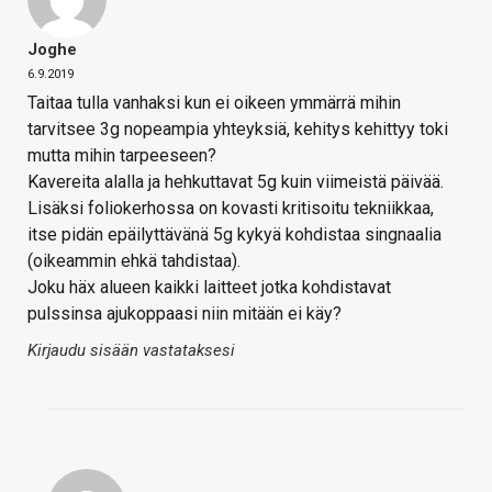
Joghe
6.9.2019
Taitaa tulla vanhaksi kun ei oikeen ymmärrä mihin
tarvitsee 3g nopeampia yhteyksiä, kehitys kehittyy toki
mutta mihin tarpeeseen?
Kavereita alalla ja hehkuttavat 5g kuin viimeistä päivää.
Lisäksi foliokerhossa on kovasti kritisoitu tekniikkaa,
itse pidän epäilyttävänä 5g kykyä kohdistaa singnaalia
(oikeammin ehkä tahdistaa).
Joku häx alueen kaikki laitteet jotka kohdistavat
pulssinsa ajukoppaasi niin mitään ei käy?
Kirjaudu sisään vastataksesi