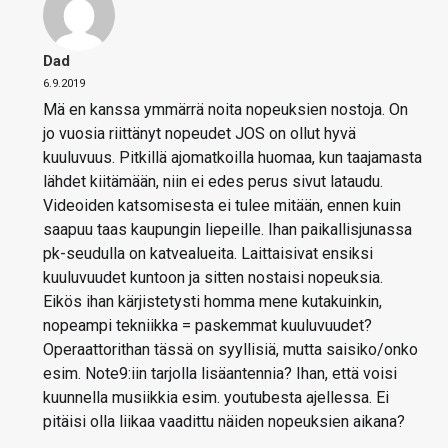
Dad
6.9.2019
Mä en kanssa ymmärrä noita nopeuksien nostoja. On
jo vuosia riittänyt nopeudet JOS on ollut hyvä
kuuluvuus. Pitkillä ajomatkoilla huomaa, kun taajamasta
lähdet kiitämään, niin ei edes perus sivut lataudu.
Videoiden katsomisesta ei tulee mitään, ennen kuin
saapuu taas kaupungin liepeille. Ihan paikallisjunassa
pk-seudulla on katvealueita. Laittaisivat ensiksi
kuuluvuudet kuntoon ja sitten nostaisi nopeuksia.
Eikös ihan kärjistetysti homma mene kutakuinkin,
nopeampi tekniikka = paskemmat kuuluvuudet?
Operaattorithan tässä on syyllisiä, mutta saisiko/onko
esim. Note9:iin tarjolla lisäantennia? Ihan, että voisi
kuunnella musiikkia esim. youtubesta ajellessa. Ei
pitäisi olla liikaa vaadittu näiden nopeuksien aikana?