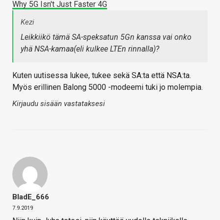
Why 5G Isn't Just Faster 4G
Kezi
Leikkiikö tämä SA-speksatun 5Gn kanssa vai onko
yhä NSA-kamaa(eli kulkee LTEn rinnalla)?
Kuten uutisessa lukee, tukee sekä SA:ta että NSA:ta.
Myös erillinen Balong 5000 -modeemi tuki jo molempia.
Kirjaudu sisään vastataksesi
BladE_666
7.9.2019