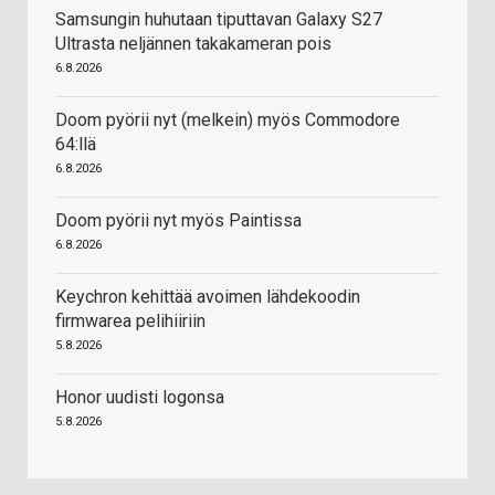
Samsungin huhutaan tiputtavan Galaxy S27
Ultrasta neljännen takakameran pois
6.8.2026
Doom pyörii nyt (melkein) myös Commodore
64:llä
6.8.2026
Doom pyörii nyt myös Paintissa
6.8.2026
Keychron kehittää avoimen lähdekoodin
firmwarea pelihiiriin
5.8.2026
Honor uudisti logonsa
5.8.2026