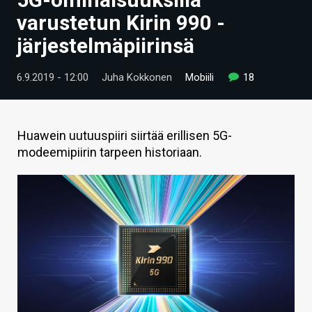
ARTIKKELIT
varustetun Kirin 990 -
järjestelmäpiirinsä
VIDEOT
TECHBBS
6.9.2019 - 12:00
Juha Kokkonen
Mobiili
18
TIETOA
HINTA.FI
Huawein uutuuspiiri siirtää erillisen 5G-
modeemipiirin tarpeen historiaan.
KAUPPA
VAIHDA TEEMA
HAKU