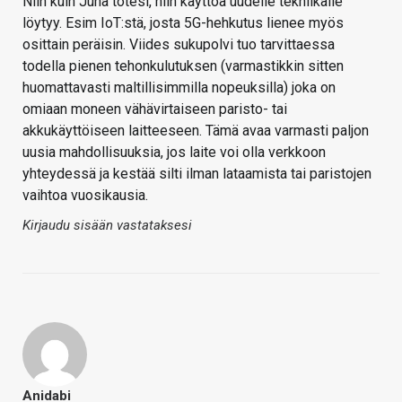
Niin kuin Juha totesi, niin käyttöä uudelle tekniikalle
löytyy. Esim IoT:stä, josta 5G-hehkutus lienee myös
osittain peräisin. Viides sukupolvi tuo tarvittaessa
todella pienen tehonkulutuksen (varmastikkin sitten
huomattavasti maltillisimmilla nopeuksilla) joka on
omiaan moneen vähävirtaiseen paristo- tai
akkukäyttöiseen laitteeseen. Tämä avaa varmasti paljon
uusia mahdollisuuksia, jos laite voi olla verkkoon
yhteydessä ja kestää silti ilman lataamista tai paristojen
vaihtoa vuosikausia.
Kirjaudu sisään vastataksesi
Anidabi