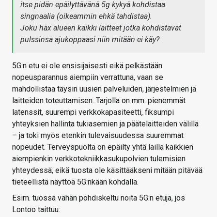
itse pidän epäilyttävänä 5g kykyä kohdistaa
singnaalia (oikeammin ehkä tahdistaa).
Joku häx alueen kaikki laitteet jotka kohdistavat
pulssinsa ajukoppaasi niin mitään ei käy?
5G:n etu ei ole ensisijaisesti eikä pelkästään
nopeusparannus aiempiin verrattuna, vaan se
mahdollistaa täysin uusien palveluiden, järjestelmien ja
laitteiden toteuttamisen. Tarjolla on mm. pienemmät
latenssit, suurempi verkkokapasiteetti, fiksumpi
yhteyksien hallinta tukiasemien ja päätelaitteiden välillä
– ja toki myös etenkin tulevaisuudessa suuremmat
nopeudet. Terveyspuolta on epäilty yhtä lailla kaikkien
aiempienkin verkkotekniikkasukupolvien tulemisien
yhteydessä, eikä tuosta ole käsittääkseni mitään pitävää
tieteellistä näyttöä 5G:nkään kohdalla.
Esim. tuossa vähän pohdiskeltu noita 5G:n etuja, jos
Lontoo taittuu: