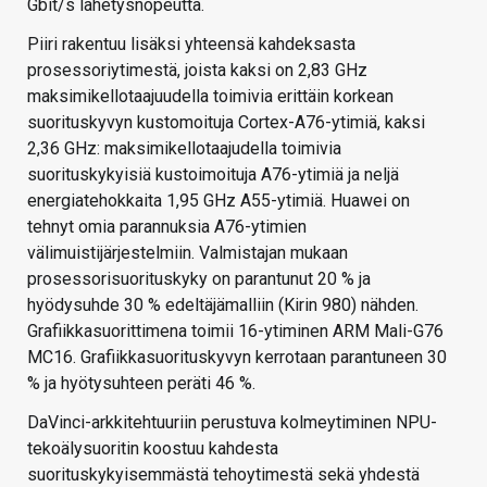
Gbit/s lähetysnopeutta.
Piiri rakentuu lisäksi yhteensä kahdeksasta
prosessoriytimestä, joista kaksi on 2,83 GHz
maksimikellotaajuudella toimivia erittäin korkean
suorituskyvyn kustomoituja Cortex-A76-ytimiä, kaksi
2,36 GHz: maksimikellotaajudella toimivia
suorituskykyisiä kustoimoituja A76-ytimiä ja neljä
energiatehokkaita 1,95 GHz A55-ytimiä. Huawei on
tehnyt omia parannuksia A76-ytimien
välimuistijärjestelmiin. Valmistajan mukaan
prosessorisuorituskyky on parantunut 20 % ja
hyödysuhde 30 % edeltäjämalliin (Kirin 980) nähden.
Grafiikkasuorittimena toimii 16-ytiminen ARM Mali-G76
MC16. Grafiikkasuorituskyvyn kerrotaan parantuneen 30
% ja hyötysuhteen peräti 46 %.
DaVinci-arkkitehtuuriin perustuva kolmeytiminen NPU-
tekoälysuoritin koostuu kahdesta
suorituskykyisemmästä tehoytimestä sekä yhdestä