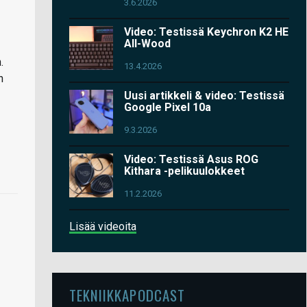
3.6.2026
Video: Testissä Keychron K2 HE
All-Wood
.
13.4.2026
n
Uusi artikkeli & video: Testissä
Google Pixel 10a
9.3.2026
Video: Testissä Asus ROG
Kithara -pelikuulokkeet
11.2.2026
Lisää videoita
TEKNIIKKAPODCAST