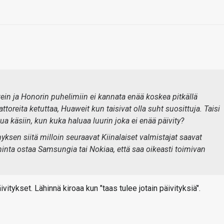
awein ja Honorin puhelimiin ei kannata enää koskea pitkällä
toreita ketuttaa, Huaweit kun taisivat olla suht suosittuja. Taisi
a käsiin, kun kuka haluaa luurin joka ei enää päivity?
sen siitä milloin seuraavat Kiinalaiset valmistajat saavat
inta ostaa Samsungia tai Nokiaa, että saa oikeasti toimivan
vitykset. Lähinnä kiroaa kun "taas tulee jotain päivityksiä".