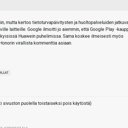
iin, mutta kertoo tietoturvapäivitysten ja huoltopalveluiden jatkuv
eville laitteille. Google ilmoitti jo aiemmin, että Google Play -kaup
a nykyisissä Huawein puhelimissa. Sama koskee ilmeisesti myös
onorin virallista kommenttia asiaan.
ALLAT
sivuston puolella toistaiseksi pois käytöstä)