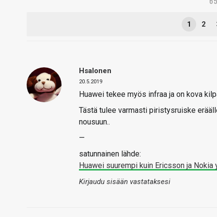
65
1
2
Hsalonen
20.5.2019
Huawei tekee myös infraa ja on kova kilpa
Tästä tulee varmasti piristysruiske erääll
nousuun..
—
satunnainen lähde:
Huawei suurempi kuin Ericsson ja Nokia
Kirjaudu sisään vastataksesi