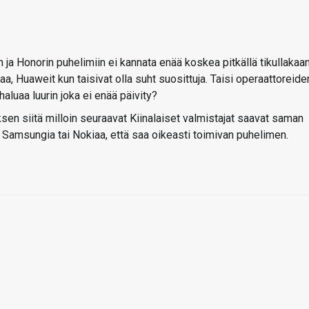
in ja Honorin puhelimiin ei kannata enää koskea pitkällä tikullakaan
a, Huaweit kun taisivat olla suht suosittuja. Taisi operaattoreide
aluaa luurin joka ei enää päivity?
n siitä milloin seuraavat Kiinalaiset valmistajat saavat saman
a Samsungia tai Nokiaa, että saa oikeasti toimivan puhelimen.