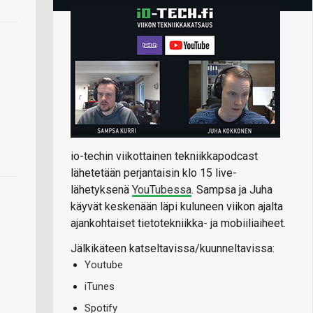
io-techin viikottainen tekniikkapodcast
lähetetään perjantaisin klo 15 live-
lähetyksenä
YouTubessa
. Sampsa ja Juha
käyvät keskenään läpi kuluneen viikon ajalta
ajankohtaiset tietotekniikka- ja mobiiliaiheet.
Jälkikäteen katseltavissa/kuunneltavissa:
Youtube
iTunes
Spotify