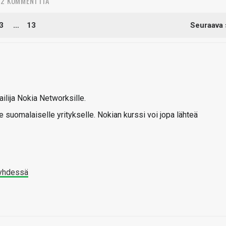
2 KOMMENTTIA
3
…
13
Seuraava 
ilija Nokia Networksille.
e suomalaiselle yritykselle. Nokian kurssi voi jopa lähteä
 yhdessä