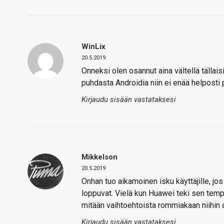
WinLix
20.5.2019
Onneksi olen osannut aina vältellä tällai
puhdasta Androidia niin ei enää helposti p
Kirjaudu sisään vastataksesi
Mikkelson
20.5.2019
Onhan tuo aikamoinen isku käyttäjille, jos
loppuvat. Vielä kun Huawei teki sen tempun
mitään vaihtoehtoista rommiakaan niihin
Kirjaudu sisään vastataksesi