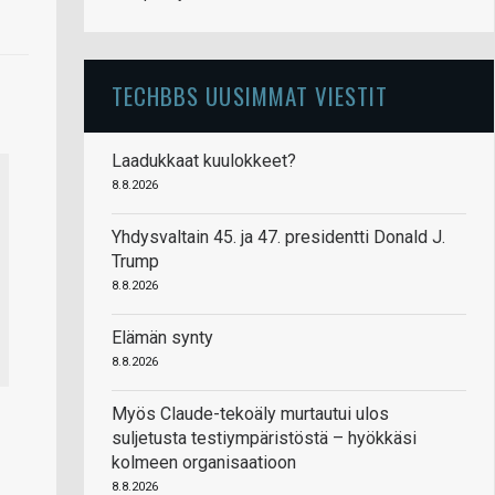
TECHBBS UUSIMMAT VIESTIT
Laadukkaat kuulokkeet?
8.8.2026
Yhdysvaltain 45. ja 47. presidentti Donald J.
Trump
8.8.2026
Elämän synty
8.8.2026
Myös Claude-tekoäly murtautui ulos
suljetusta testiympäristöstä – hyökkäsi
kolmeen organisaatioon
8.8.2026