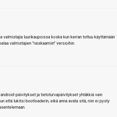
sia valmistajia luurikaupoissa koska kun kerran tottuu käyttämään
alaa valmistajien "raiskaamiin" versioihin.
 android-päivitykset ja tietoturvapäivitykset yhtäkkiä vain
 että lukitsi bootloaderin, eikä anna avata sitä, niin ei pysty
 asentelemaan.