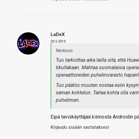
LaDeX
20.5.2019
Nerkoon
Tuo tarkoittaa aika lailla sitä, että Hu
tikullakaan. Mahtaa suomalaisia operaat
operaattoreiden puhelinvarasto hapantu
Tuo päätös muuten nostaa esiin kysymyk
saman kohtelun. Taitaa kohta olla varm
puhelimen.
Eipä taviskäyttäjää kiinnosta Androidin päi
Kirjaudu sisään vastataksesi