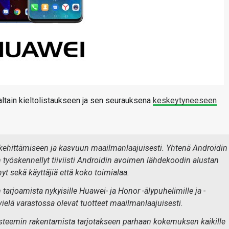
altain kieltolistaukseen ja sen seurauksena
keskeytyneeseen
kehittämiseen ja kasvuun maailmanlaajuisesti. Yhtenä Androidin
yöskennellyt tiiviisti Androidin avoimen lähdekoodin alustan
t sekä käyttäjiä että koko toimialaa.
tarjoamista nykyisille Huawei- ja Honor -älypuhelimille ja -
ä vielä varastossa olevat tuotteet maailmanlaajuisesti.
ysteemin rakentamista tarjotakseen parhaan kokemuksen kaikille