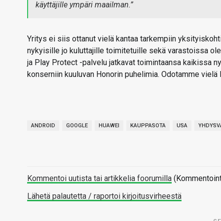
käyttäjille ympäri maailman.”
Yritys ei siis ottanut vielä kantaa tarkempiin yksityiskoht
nykyisille jo kuluttajille toimitetuille sekä varastoissa ol
ja Play Protect -palvelu jatkavat toimintaansa kaikiss
konserniin kuuluvan Honorin puhelimia. Odotamme vielä H
ANDROID
GOOGLE
HUAWEI
KAUPPASOTA
USA
YHDYSV
Kommentoi uutista tai artikkelia foorumilla
(Kommentointi 
Lähetä palautetta / raportoi kirjoitusvirheestä