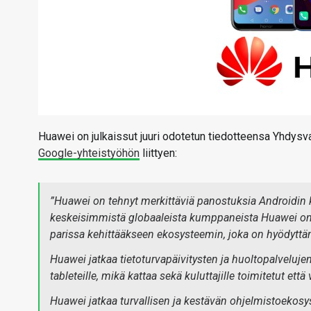
Huawei on julkaissut juuri odotetun tiedotteensa Yhdysv
Google-yhteistyöhön
liittyen:
”Huawei on tehnyt merkittäviä panostuksia Androidin 
keskeisimmistä globaaleista kumppaneista Huawei on t
parissa kehittääkseen ekosysteemin, joka on hyödyttäny
Huawei jatkaa tietoturvapäivitysten ja huoltopalvelujen 
tableteille, mikä kattaa sekä kuluttajille toimitetut ett
Huawei jatkaa turvallisen ja kestävän ohjelmistoekos