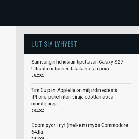
UUTISIA LYHYESTI
Samsungin huhutaan tiputtavan Galaxy S27
Ultrasta neljännen takakameran pois
8.8.2026
Tim Culpan: Applella on miljardin edestä
iPhone-puhelinten siruja odottamassa
muistipiirejä
8.8.2026
Doom pyörii nyt (melkein) myös Commodore
64:llä
7.8.2026