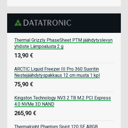
Thermal Grizzly PhaseSheet PTM jäähdytyslevyn
yhdiste Lämpöalusta 2 g
13,90 €
ARCTIC Liquid Freezer III Pro 360 Suoritin
Nestejäähdytyspakkaus 12 cm musta 1 kpl
75,90 €
Kingston Technology NV3 2 TB M.2 PCI Express
4.0 NVMe 3D NAND
265,90 €
Thermalright Phantom Spirit 120 SE ARGB