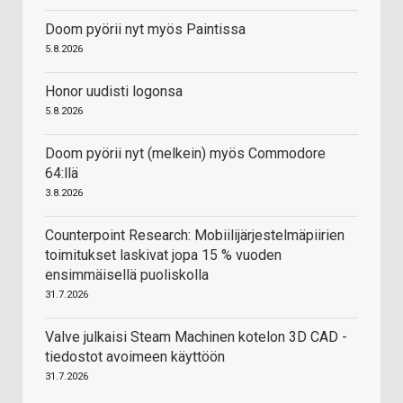
Doom pyörii nyt myös Paintissa
5.8.2026
Honor uudisti logonsa
5.8.2026
Doom pyörii nyt (melkein) myös Commodore
64:llä
3.8.2026
Counterpoint Research: Mobiilijärjestelmäpiirien
toimitukset laskivat jopa 15 % vuoden
ensimmäisellä puoliskolla
31.7.2026
Valve julkaisi Steam Machinen kotelon 3D CAD -
tiedostot avoimeen käyttöön
31.7.2026