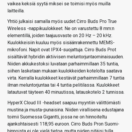
vaikea keksiä syytä miksei se toimisi myös muilla
laitteilla.
Yhtiö julkaisi samalla myös uudet Cirro Buds Pro True
Wireless -nappikuulokkeet. Ne on varustettu 8 mm:n
elementillä, joiden taajuusvaste on 20 Hz – 20 kHz.
Kuulokkeisiin kuuluu myös sisäänrakennettu MEMS-
mikrofoni. Napit ovat IPX4-suojattuja. Cirro Buds Prot
sisältävät hybridin aktiivisen meluntorjuntaominaisuuden.
Niiden akkukestoksi luvataan parhaimmillaan 35 tuntia,
siihen lasketaan mukaan kuulokkeiden kotelolta saatava
virta. Kerralla kuulokkeet kestävät parhaimmillaan 7 tuntia
ilman meluntorjuntaa tai 4 tuntia pelitilassa. Kuulokkeet
latautuvat täyteen 40 minuutissa, latauskotelo 2 tunnissa.
HyperX Cloud III -headset saapuu myyntiin välittömästi
mustina ja musta-punaisina. Niiden virallisena edustajana
toimii Suomessa Gigantti, jossa ne on hinnoiteltu
ajankohtaisesti 118,95 euroon. Cirro Buds Pron Suomi-
hinnoista ei ole vielä tietoa, mutta niiden pitäisi tulla