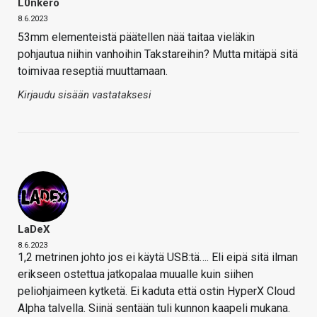
L0nkero
8.6.2023
53mm elementeistä päätellen nää taitaa vieläkin
pohjautua niihin vanhoihin Takstareihin? Mutta mitäpä sitä
toimivaa reseptiä muuttamaan.
Kirjaudu sisään vastataksesi
LaDeX
8.6.2023
1,2 metrinen johto jos ei käytä USB:tä…. Eli eipä sitä ilman
erikseen ostettua jatkopalaa muualle kuin siihen
peliohjaimeen kytketä. Ei kaduta että ostin HyperX Cloud
Alpha talvella. Siinä sentään tuli kunnon kaapeli mukana.