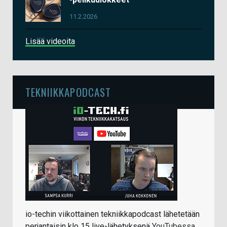
11.2.2026
Lisää videoita
TEKNIIKKAPODCAST
io-techin viikottainen tekniikkapodcast lähetetään
perjantaisin klo 15 live-lähetyksenä
YouTubessa
.