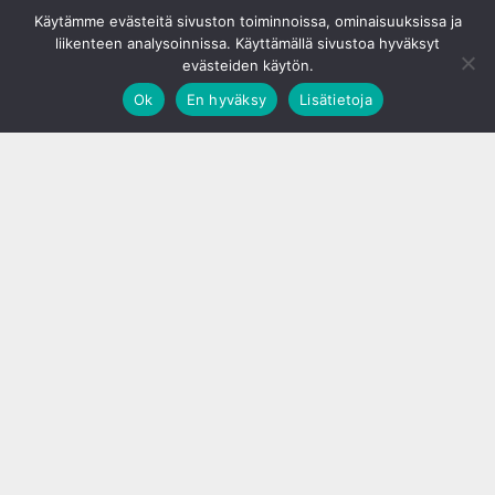
© S&J Media Oy
Käytämme evästeitä sivuston toiminnoissa, ominaisuuksissa ja
liikenteen analysoinnissa. Käyttämällä sivustoa hyväksyt
evästeiden käytön.
Ok
En hyväksy
Lisätietoja
;