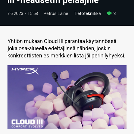
ARTIKKELIT
7.6.2023 - 15:58
Petrus Laine
Tietotekniikka
8
VIDEOT
TECHBBS
Yhtiön mukaan Cloud III parantaa käytännössä
TIETOA
joka osa-alueella edeltäjiinsä nähden, joskin
konkreettisten esimerkkien lista jäi perin lyhyeksi.
HINTA.FI
KAUPPA
VAIHDA TEEMA
HAKU