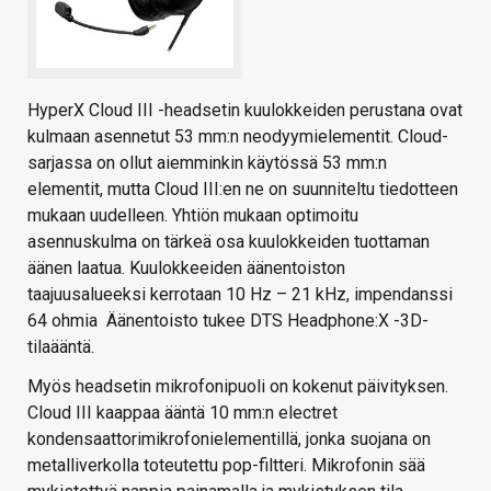
HyperX Cloud III -headsetin kuulokkeiden perustana ovat
kulmaan asennetut 53 mm:n neodyymielementit. Cloud-
sarjassa on ollut aiemminkin käytössä 53 mm:n
elementit, mutta Cloud III:en ne on suunniteltu tiedotteen
mukaan uudelleen. Yhtiön mukaan optimoitu
asennuskulma on tärkeä osa kuulokkeiden tuottaman
äänen laatua. Kuulokkeeiden äänentoiston
taajuusalueeksi kerrotaan 10 Hz – 21 kHz, impendanssi
64 ohmia Äänentoisto tukee DTS Headphone:X -3D-
tilaääntä.
Myös headsetin mikrofonipuoli on kokenut päivityksen.
Cloud III kaappaa ääntä 10 mm:n electret
kondensaattorimikrofonielementillä, jonka suojana on
metalliverkolla toteutettu pop-filtteri. Mikrofonin sää