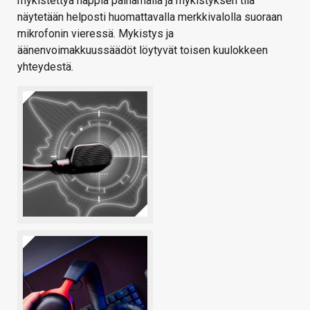
mykistettyä nappia painamalla ja mykistyksen tila
näytetään helposti huomattavalla merkkivalolla suoraan
mikrofonin vieressä. Mykistys ja
äänenvoimakkuussäädöt löytyvät toisen kuulokkeen
yhteydestä.