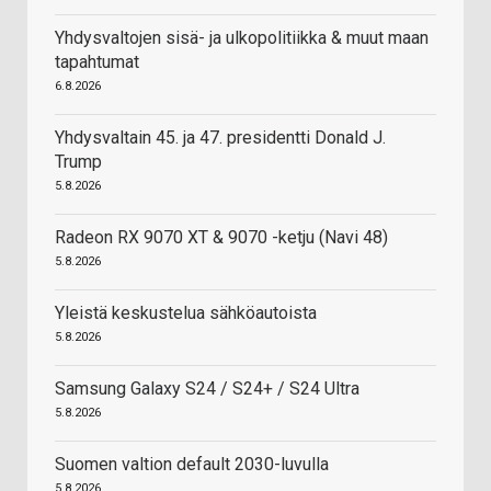
Yhdysvaltojen sisä- ja ulkopolitiikka & muut maan
tapahtumat
6.8.2026
Yhdysvaltain 45. ja 47. presidentti Donald J.
Trump
5.8.2026
Radeon RX 9070 XT & 9070 -ketju (Navi 48)
5.8.2026
Yleistä keskustelua sähköautoista
5.8.2026
Samsung Galaxy S24 / S24+ / S24 Ultra
5.8.2026
Suomen valtion default 2030-luvulla
5.8.2026