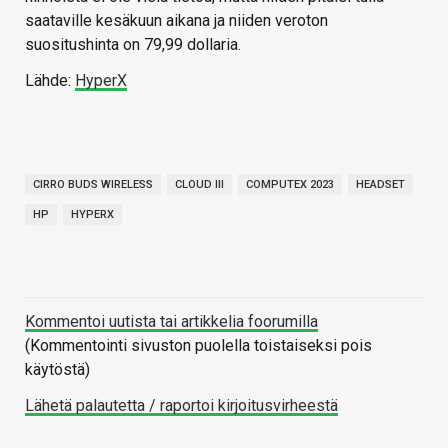
saataville kesäkuun aikana ja niiden veroton
suositushinta on 79,99 dollaria.
Lähde:
HyperX
CIRRO BUDS WIRELESS
CLOUD III
COMPUTEX 2023
HEADSET
HP
HYPERX
Kommentoi uutista tai artikkelia foorumilla
(Kommentointi sivuston puolella toistaiseksi pois
käytöstä)
Lähetä palautetta / raportoi kirjoitusvirheestä