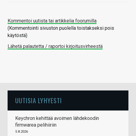
Kommentoi uutista tai artikkelia foorumilla
(Kommentointi sivuston puolella toistakseksi pois
käytöstä)
Lähetä palautetta / raportoi kirjoitusvirheestä
UUTISIA LYHYESTI
Keychron kehittää avoimen lähdekoodin
firmwarea pelihiiriin
5.8.2026