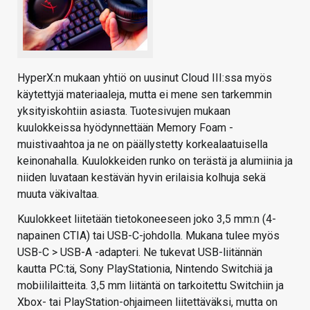
HyperX:n mukaan yhtiö on uusinut Cloud III:ssa myös
käytettyjä materiaaleja, mutta ei mene sen tarkemmin
yksityiskohtiin asiasta. Tuotesivujen mukaan
kuulokkeissa hyödynnettään Memory Foam -
muistivaahtoa ja ne on päällystetty korkealaatuisella
keinonahalla. Kuulokkeiden runko on terästä ja alumiinia ja
niiden luvataan kestävän hyvin erilaisia kolhuja sekä
muuta väkivaltaa.
Kuulokkeet liitetään tietokoneeseen joko 3,5 mm:n (4-
napainen CTIA) tai USB-C-johdolla. Mukana tulee myös
USB-C > USB-A -adapteri. Ne tukevat USB-liitännän
kautta PC:tä, Sony PlayStationia, Nintendo Switchiä ja
mobiililaitteita. 3,5 mm liitäntä on tarkoitettu Switchiin ja
Xbox- tai PlayStation-ohjaimeen liitettäväksi, mutta on