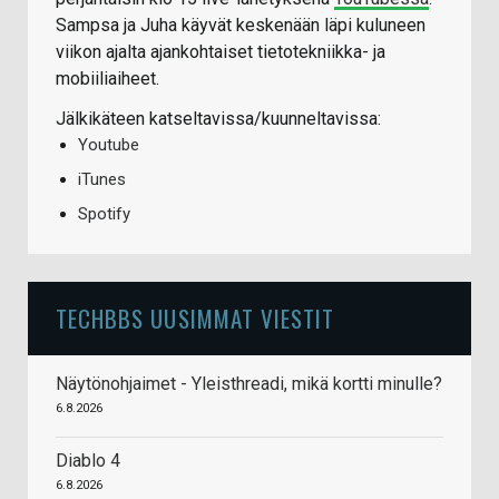
Sampsa ja Juha käyvät keskenään läpi kuluneen
viikon ajalta ajankohtaiset tietotekniikka- ja
mobiiliaiheet.
Jälkikäteen katseltavissa/kuunneltavissa:
Youtube
iTunes
Spotify
TECHBBS UUSIMMAT VIESTIT
Näytönohjaimet - Yleisthreadi, mikä kortti minulle?
6.8.2026
Diablo 4
6.8.2026