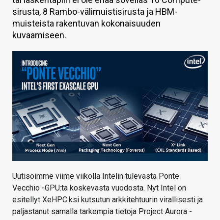
sirusta, 8 Rambo-välimuistisirusta ja HBM-
KAUPPA
muisteista rakentuvan kokonaisuuden
VAIHDA TEEMA
kuvaamiseen.
HAKU
Uutisoimme viime viikolla Intelin tulevasta Ponte
Vecchio -GPU:ta koskevasta vuodosta. Nyt Intel on
esitellyt XeHPC:ksi kutsutun arkkitehtuurin virallisesti ja
paljastanut samalla tarkempia tietoja Project Aurora -