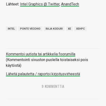
Lähteet:
Intel Graphics @ Twitter
,
AnandTech
INTEL
PONTE VECCHIO
RAJA KODURI
XE
XEHPC
Kommentoi uutista tai artikkelia foorumilla
(Kommentointi sivuston puolella toistaiseksi pois
käytöstä)
Lähetä palautetta / raportoi kirjoitusvirheestä
9 KOMMENTTIA