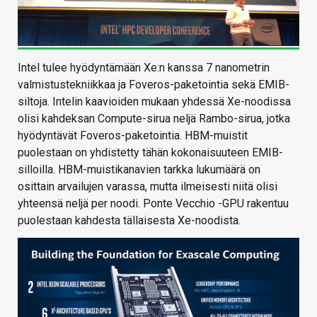
Intel tulee hyödyntämään Xe:n kanssa 7 nanometrin
valmistustekniikkaa ja Foveros-paketointia sekä EMIB-
siltoja. Intelin kaavioiden mukaan yhdessä Xe-noodissa
olisi kahdeksan Compute-sirua neljä Rambo-sirua, jotka
hyödyntävät Foveros-paketointia. HBM-muistit
puolestaan on yhdistetty tähän kokonaisuuteen EMIB-
silloilla. HBM-muistikanavien tarkka lukumäärä on
osittain arvailujen varassa, mutta ilmeisesti niitä olisi
yhteensä neljä per noodi. Ponte Vecchio -GPU rakentuu
puolestaan kahdesta tällaisesta Xe-noodista.