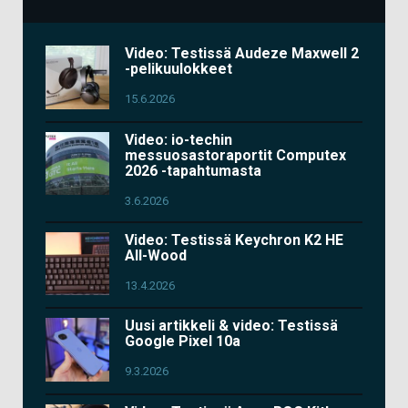
Video: Testissä Audeze Maxwell 2
-pelikuulokkeet
15.6.2026
Video: io-techin
messuosastoraportit Computex
2026 -tapahtumasta
3.6.2026
Video: Testissä Keychron K2 HE
All-Wood
13.4.2026
Uusi artikkeli & video: Testissä
Google Pixel 10a
9.3.2026