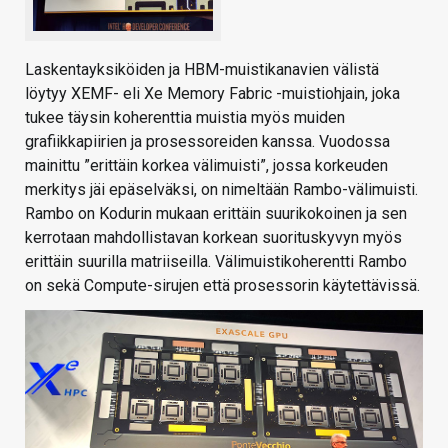
Laskentayksiköiden ja HBM-muistikanavien välistä
löytyy XEMF- eli Xe Memory Fabric -muistiohjain, joka
tukee täysin koherenttia muistia myös muiden
grafiikkapiirien ja prosessoreiden kanssa. Vuodossa
mainittu ”erittäin korkea välimuisti”, jossa korkeuden
merkitys jäi epäselväksi, on nimeltään Rambo-välimuisti.
Rambo on Kodurin mukaan erittäin suurikokoinen ja sen
kerrotaan mahdollistavan korkean suorituskyvyn myös
erittäin suurilla matriiseilla. Välimuistikoherentti Rambo
on sekä Compute-sirujen että prosessorin käytettävissä.