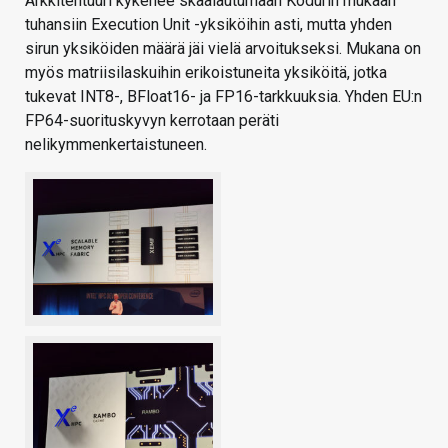
Arkkitehtuuri kykenee skaalautumaan Kodurin mukaan
tuhansiin Execution Unit -yksiköihin asti, mutta yhden
sirun yksiköiden määrä jäi vielä arvoitukseksi. Mukana on
myös matriisilaskuihin erikoistuneita yksiköitä, jotka
tukevat INT8-, BFloat16- ja FP16-tarkkuuksia. Yhden EU:n
FP64-suorituskyvyn kerrotaan peräti
nelikymmenkertaistuneen.