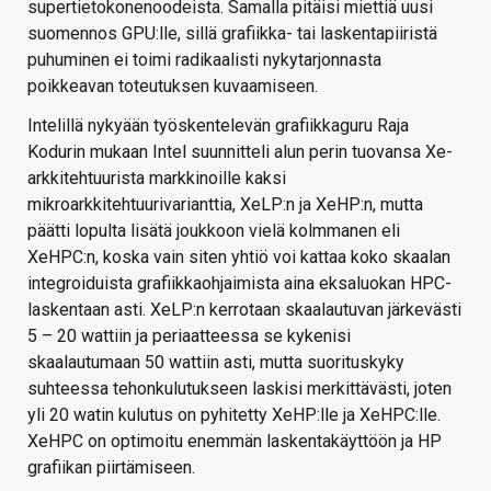
supertietokonenoodeista. Samalla pitäisi miettiä uusi
suomennos GPU:lle, sillä grafiikka- tai laskentapiiristä
puhuminen ei toimi radikaalisti nykytarjonnasta
poikkeavan toteutuksen kuvaamiseen.
Intelillä nykyään työskentelevän grafiikkaguru Raja
Kodurin mukaan Intel suunnitteli alun perin tuovansa Xe-
arkkitehtuurista markkinoille kaksi
mikroarkkitehtuurivarianttia, XeLP:n ja XeHP:n, mutta
päätti lopulta lisätä joukkoon vielä kolmmanen eli
XeHPC:n, koska vain siten yhtiö voi kattaa koko skaalan
integroiduista grafiikkaohjaimista aina eksaluokan HPC-
laskentaan asti. XeLP:n kerrotaan skaalautuvan järkevästi
5 – 20 wattiin ja periaatteessa se kykenisi
skaalautumaan 50 wattiin asti, mutta suorituskyky
suhteessa tehonkulutukseen laskisi merkittävästi, joten
yli 20 watin kulutus on pyhitetty XeHP:lle ja XeHPC:lle.
XeHPC on optimoitu enemmän laskentakäyttöön ja HP
grafiikan piirtämiseen.