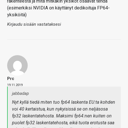
rakenteesta ja mitä mitkäkin yksiköt osaavat tehdä
(esimerkiksi NVIDIA on käyttänyt dedikoituja FP64-
yksiköitä)
Kirjaudu sisään vastataksesi
Prc
19.11.2019
jabbadap
Nyt kyllä tiedä miten tuo fp64 laskenta EU:ta kohden
voi 40 kertaistua, kun nykyisissä se on neljäsosa
fp32 laskentatehosta. Maksimi fp64:nen kuiten on
puolet fp32 laskentatehosta, eikä tuota erotusta saa