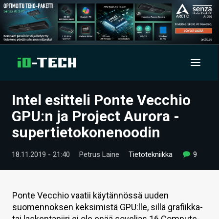
Intel esitteli Ponte Vecchio
UUTISET
GPU:n ja Project Aurora -
ARTIKKELIT
supertietokonenoodin
VIDEOT
18.11.2019 - 21:40
Petrus Laine
Tietotekniikka
9
TECHBBS
TIETOA
Ponte Vecchio vaatii käytännössä uuden
suomennoksen keksimistä GPU:lle, sillä grafiikka-
HINTA.FI
tai laskentapiiri ei ole enää sovelias 16 Compute-