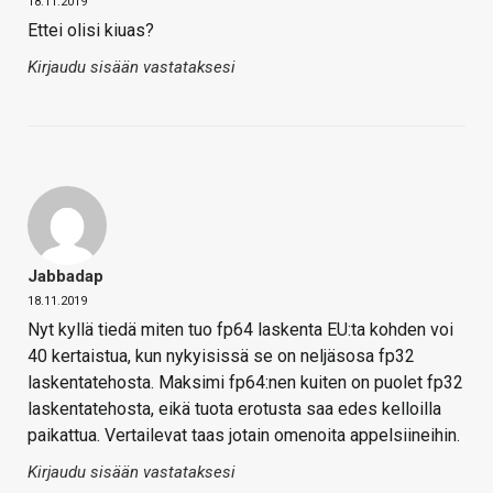
18.11.2019
Ettei olisi kiuas?
Kirjaudu sisään vastataksesi
Jabbadap
18.11.2019
Nyt kyllä tiedä miten tuo fp64 laskenta EU:ta kohden voi
40 kertaistua, kun nykyisissä se on neljäsosa fp32
laskentatehosta. Maksimi fp64:nen kuiten on puolet fp32
laskentatehosta, eikä tuota erotusta saa edes kelloilla
paikattua. Vertailevat taas jotain omenoita appelsiineihin.
Kirjaudu sisään vastataksesi