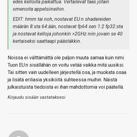
edes kelloilla paikattua. Vertailevat taas jotain
omenoita appelsiineihin.
EDIT: hmm tai noh, nostavat EU:n shadereiden
määrän 8:sta 64:ään, nostavat fp64 sen 1:2 fp32:sta
ja nostavat kelloja johonkin >2GHz niin jovain se 40
kertaiseksi saattaapi päästäkkin.
Noissa ei välttämättä ole paljon muuta samaa kuin nimi.
Tuon EU:n sisällähän on voitu vetää vaikka mitä uusiksi.
Tai sitten vain uudelleen järjestellä osa, ja muokata osaa
ja lisätä eriliasia yksiköitä suhteessa muihin. Näistä
julkaistuista tiedoista ei ihan mahdottomia voi päätellä.
Kirjaudu sisään vastataksesi