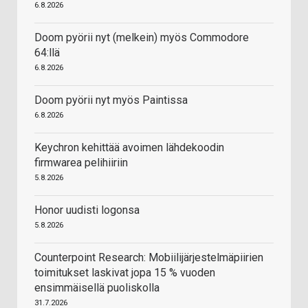
6.8.2026
Doom pyörii nyt (melkein) myös Commodore
64:llä
6.8.2026
Doom pyörii nyt myös Paintissa
6.8.2026
Keychron kehittää avoimen lähdekoodin
firmwarea pelihiiriin
5.8.2026
Honor uudisti logonsa
5.8.2026
Counterpoint Research: Mobiilijärjestelmäpiirien
toimitukset laskivat jopa 15 % vuoden
ensimmäisellä puoliskolla
31.7.2026