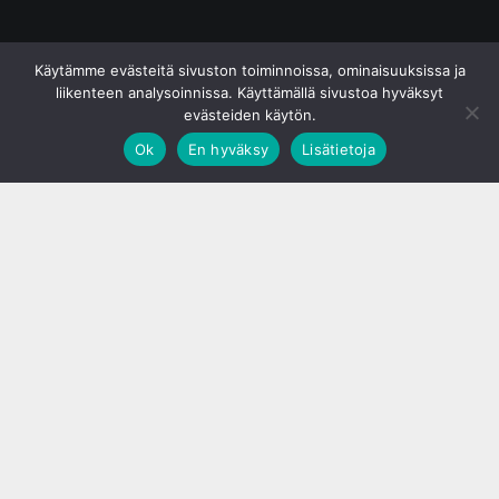
© S&J Media Oy
Käytämme evästeitä sivuston toiminnoissa, ominaisuuksissa ja
liikenteen analysoinnissa. Käyttämällä sivustoa hyväksyt
evästeiden käytön.
Ok
En hyväksy
Lisätietoja
;