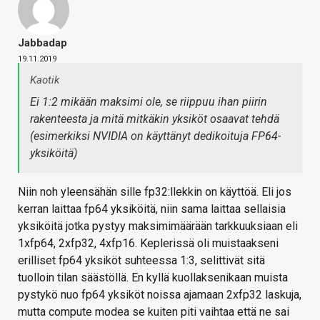
Jabbadap
19.11.2019
Kaotik
Ei 1:2 mikään maksimi ole, se riippuu ihan piirin
rakenteesta ja mitä mitkäkin yksiköt osaavat tehdä
(esimerkiksi NVIDIA on käyttänyt dedikoituja FP64-
yksiköitä)
Niin noh yleensähän sille fp32:llekkin on käyttöä. Eli jos
kerran laittaa fp64 yksiköitä, niin sama laittaa sellaisia
yksiköitä jotka pystyy maksimimäärään tarkkuuksiaan eli
1xfp64, 2xfp32, 4xfp16. Keplerissä oli muistaakseni
erilliset fp64 yksiköt suhteessa 1:3, selittivät sitä
tuolloin tilan säästöllä. En kyllä kuollaksenikaan muista
pystykö nuo fp64 yksiköt noissa ajamaan 2xfp32 laskuja,
mutta compute modea se kuiten piti vaihtaa että ne sai