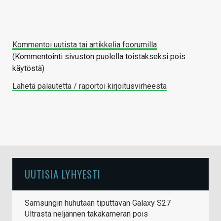
Kommentoi uutista tai artikkelia foorumilla
(Kommentointi sivuston puolella toistakseksi pois
käytöstä)
Lähetä palautetta / raportoi kirjoitusvirheestä
UUTISIA LYHYESTI
Samsungin huhutaan tiputtavan Galaxy S27
Ultrasta neljännen takakameran pois