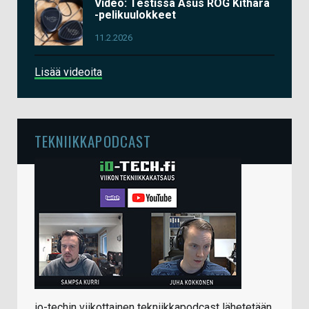
Video: Testissä Asus ROG Kithara
-pelikuulokkeet
11.2.2026
Lisää videoita
TEKNIIKKAPODCAST
io-techin viikottainen tekniikkapodcast lähetetään