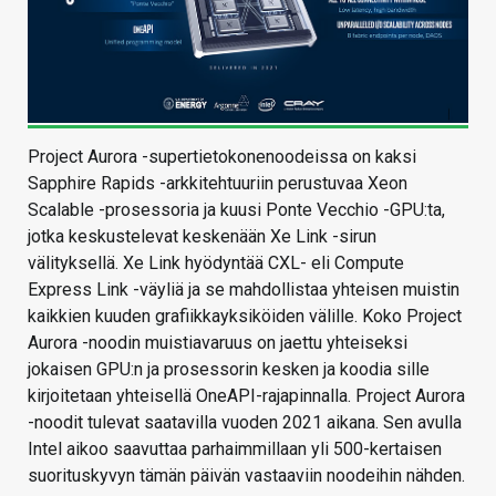
Project Aurora -supertietokonenoodeissa on kaksi
Sapphire Rapids -arkkitehtuuriin perustuvaa Xeon
Scalable -prosessoria ja kuusi Ponte Vecchio -GPU:ta,
jotka keskustelevat keskenään Xe Link -sirun
välityksellä. Xe Link hyödyntää CXL- eli Compute
Express Link -väyliä ja se mahdollistaa yhteisen muistin
kaikkien kuuden grafiikkayksiköiden välille. Koko Project
Aurora -noodin muistiavaruus on jaettu yhteiseksi
jokaisen GPU:n ja prosessorin kesken ja koodia sille
kirjoitetaan yhteisellä OneAPI-rajapinnalla. Project Aurora
-noodit tulevat saatavilla vuoden 2021 aikana. Sen avulla
Intel aikoo saavuttaa parhaimmillaan yli 500-kertaisen
suorituskyvyn tämän päivän vastaaviin noodeihin nähden.