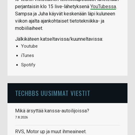
perjantaisin klo 15 live-lähetyksenä
YouTubessa
.
Sampsa ja Juha käyvät keskenään läpi kuluneen
viikon ajalta ajankohtaiset tietotekniikka- ja
mobiiliaiheet.
Jälkikäteen katseltavissa/kuunneltavissa:
Youtube
iTunes
Spotify
TECHBBS UUSIMMAT VIESTIT
Mikä ärsyttää kanssa-autoilijoissa?
7.8.2026
RVS, Motor up ja muut ihmeaineet.