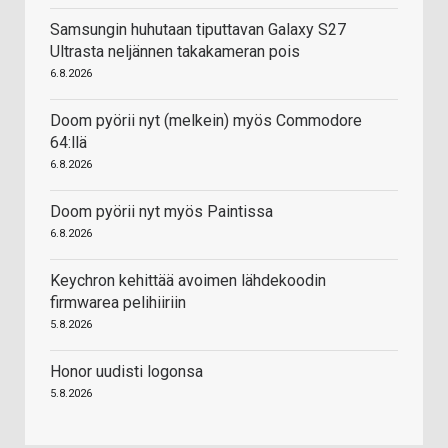
Samsungin huhutaan tiputtavan Galaxy S27
Ultrasta neljännen takakameran pois
6.8.2026
Doom pyörii nyt (melkein) myös Commodore
64:llä
6.8.2026
Doom pyörii nyt myös Paintissa
6.8.2026
Keychron kehittää avoimen lähdekoodin
firmwarea pelihiiriin
5.8.2026
Honor uudisti logonsa
5.8.2026