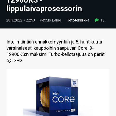
ARTIKKELIT
lippulaivaprosessorin
VIDEOT
28.3.2022 - 22:53
Petrus Laine
Tietotekniikka
13
TECHBBS
TIETOA
Intelin tänään ennakkomyyntiin ja 5. huhtikuuta
varsinaisesti kauppoihin saapuvan Core i9-
HINTA.FI
12900KS:n maksimi Turbo-kellotaajuus on peräti
5,5 GHz.
KAUPPA
VAIHDA TEEMA
HAKU