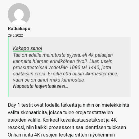
Ratkakapu
29.3.2022
Kakapo sanoi
Tää on edellä mainitusta syystä, eli 4k pelaajan
kannalta hieman erinäköinen tivoli. Liian usein
prossutesteissä vedetään 1080 tai 1440, jotta
saataisiin eroja. Ei sillä että olisin 4k-master race,
vaan se on ainut mikä kiinnostaa.
Napsauta laajentaaksesi…
Day 1 testit ovat todella tärkeitä ja niihin on mielekkäintä
valita skenaarioita, joissa tulee eroja testattavien
asioiden välille. Korkeat kuvanlaatuasetukset ja 4K
resoksi, niin kaikki prosessorit saa identtisen tuloksen.
Onhan noita 4K resojen testejä sitten myöhemmin