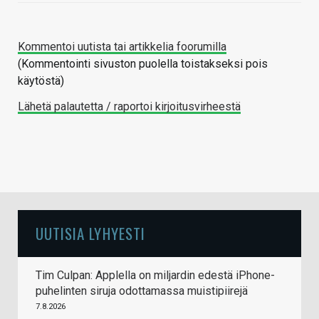
Kommentoi uutista tai artikkelia foorumilla
(Kommentointi sivuston puolella toistakseksi pois
käytöstä)
Lähetä palautetta / raportoi kirjoitusvirheestä
UUTISIA LYHYESTI
Tim Culpan: Applella on miljardin edestä iPhone-
puhelinten siruja odottamassa muistipiirejä
7.8.2026