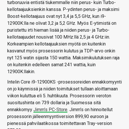
turboruuvia entistä tiukemmalle niin perus- kuin Turbo-
kellotaajuuksienkin kanssa. P-ydinten perus- ja maksimi
Boost-kellotaajuus ovat nyt 3,4 ja 5,5 GHz, kun i9-
12900K:lla ne olivat 3,2 ja 5,2 GHz. Myös E-ytimistä on
puristettu irti hieman lisää ja niiden perus- ja Turbo-
kellotaajuudet nousivat 100 MHz:llä 2,5 ja 4 GHz:iin.
Korkeampien kellotaajuuksien myötä on kuitenkin
kasvanut myös prosessorin kulutus ja TDP-arvo onkin
nyt 125 watin sijasta 150 wattia. Maksimikulutuksen raja
on kuitenkin edelleen samat 241 wattia, kuin
12900K:llakin.
Intelin Core i9-12900KS -prosessoreiden ennakkomyynti
on jo käynnissä ja niiden toimitukset tullaan aloittamaan
viikon kuluttua eli 5. huhtikuuta. Prosessorin veroton
suositushinta on 739 dollaria ja Suomessa sitä
ennakkomyy
Jimm’s PC-Store
. Jimm’s on hinnoitellut
prosessorin jälleenmyyntiversion 899,90 euroon ja
pienessä pahvilaatikossa toimitettavan Tray-version