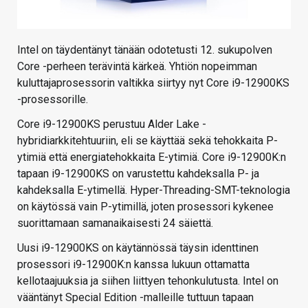
Intel on täydentänyt tänään odotetusti 12. sukupolven
Core -perheen terävintä kärkeä. Yhtiön nopeimman
kuluttajaprosessorin valtikka siirtyy nyt Core i9-12900KS
-prosessorille.
Core i9-12900KS perustuu Alder Lake -
hybridiarkkitehtuuriin, eli se käyttää sekä tehokkaita P-
ytimiä että energiatehokkaita E-ytimiä. Core i9-12900K:n
tapaan i9-12900KS on varustettu kahdeksalla P- ja
kahdeksalla E-ytimellä. Hyper-Threading-SMT-teknologia
on käytössä vain P-ytimillä, joten prosessori kykenee
suorittamaan samanaikaisesti 24 säiettä.
Uusi i9-12900KS on käytännössä täysin identtinen
prosessori i9-12900K:n kanssa lukuun ottamatta
kellotaajuuksia ja siihen liittyen tehonkulutusta. Intel on
vääntänyt Special Edition -malleille tuttuun tapaan