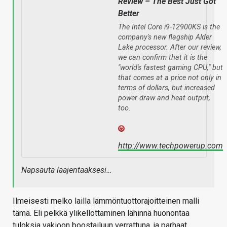
Review – The Best Just Got
Better
The Intel Core i9-12900KS is the
company's new flagship Alder
Lake processor. After our review,
we can confirm that it is the
"world's fastest gaming CPU," but
that comes at a price not only in
terms of dollars, but increased
power draw and heat output,
too.
http://www.techpowerup.com
Napsauta laajentaaksesi…
Ilmeisesti melko lailla lämmöntuottorajoitteinen malli
tämä. Eli pelkkä ylikellottaminen lähinnä huonontaa
tuloksia vakioon boostailuun verrattuna, ja parhaat