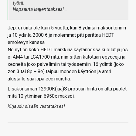
työtä.
Napsauta laajentaaksesi…
Jep, ei siitä ole kuin 5 vuotta, kun 8 ydintä maksoi tonnin
ja 10 ydintä 2000 € ja molemmat piti parittaa HEDT
emolevyn kanssa.
No nyt on koko HEDT markkina käytännössä kuollut ja jos
ei AM4 tai LGA1700 riitä, niin sitten katotaan epyccejä ja
xeoneita joko palvelimiin tai työasemiin. 16 ydintä (joko
zen 3 tai 8p + 8e) taipuu moneen käyttöön ja am4
alustalle saa jopa ecc muistia.
Lisäksi tämän 12900K(iua)S prossun hinta on alta puolet
mitä 10 ytiminen 6950x maksoi.
Kirjaudu sisään vastataksesi