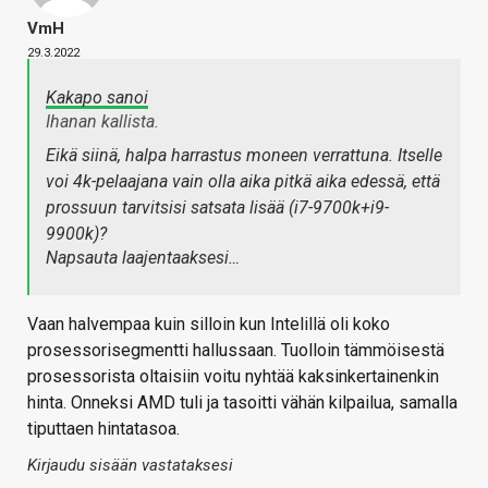
VmH
29.3.2022
Kakapo sanoi
Ihanan kallista.
Eikä siinä, halpa harrastus moneen verrattuna. Itselle
voi 4k-pelaajana vain olla aika pitkä aika edessä, että
prossuun tarvitsisi satsata lisää (i7-9700k+i9-
9900k)?
Napsauta laajentaaksesi…
Vaan halvempaa kuin silloin kun Intelillä oli koko
prosessorisegmentti hallussaan. Tuolloin tämmöisestä
prosessorista oltaisiin voitu nyhtää kaksinkertainenkin
hinta. Onneksi AMD tuli ja tasoitti vähän kilpailua, samalla
tiputtaen hintatasoa.
Kirjaudu sisään vastataksesi