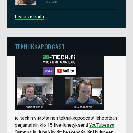
11.2.2026
Lisää videoita
TEKNIIKKAPODCAST
io-techin viikottainen tekniikkapodcast lähetetään
perjantaisin klo 15 live-lähetyksenä
YouTubessa
.
Sampsa ja Juha käyvät keskenään läpi kuluneen