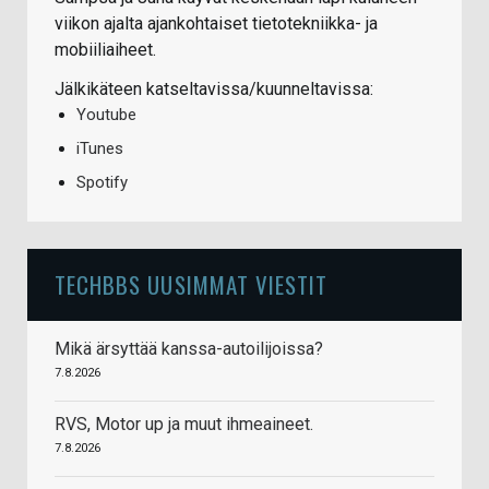
viikon ajalta ajankohtaiset tietotekniikka- ja
mobiiliaiheet.
Jälkikäteen katseltavissa/kuunneltavissa:
Youtube
iTunes
Spotify
TECHBBS UUSIMMAT VIESTIT
Mikä ärsyttää kanssa-autoilijoissa?
7.8.2026
RVS, Motor up ja muut ihmeaineet.
7.8.2026