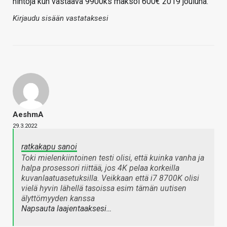
hintoja kun vastaava 9900ks maksoi 600€ 2019 jouluna.
Kirjaudu sisään vastataksesi
AeshmA
29.3.2022
ratkakapu sanoi
Toki mielenkiintoinen testi olisi, että kuinka vanha ja
halpa prosessori riittää, jos 4K pelaa korkeilla
kuvanlaatuasetuksilla. Veikkaan että i7 8700K olisi
vielä hyvin lähellä tasoissa esim tämän uutisen
älyttömyyden kanssa
Napsauta laajentaaksesi…