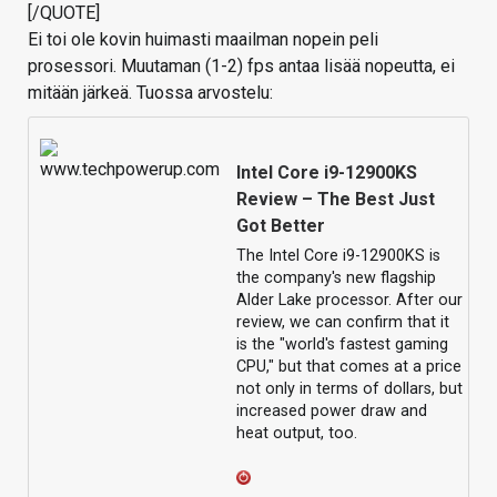
[/QUOTE]
Ei toi ole kovin huimasti maailman nopein peli
prosessori. Muutaman (1-2) fps antaa lisää nopeutta, ei
mitään järkeä. Tuossa arvostelu:
Intel Core i9-12900KS
Review – The Best Just
Got Better
The Intel Core i9-12900KS is
the company's new flagship
Alder Lake processor. After our
review, we can confirm that it
is the "world's fastest gaming
CPU," but that comes at a price
not only in terms of dollars, but
increased power draw and
heat output, too.