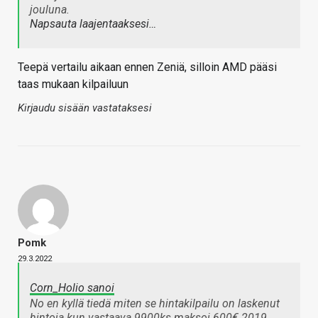
jouluna.
Napsauta laajentaaksesi…
Teepä vertailu aikaan ennen Zeniä, silloin AMD pääsi
taas mukaan kilpailuun
Kirjaudu sisään vastataksesi
Pomk
29.3.2022
Corn_Holio sanoi
No en kyllä tiedä miten se hintakilpailu on laskenut
hintoja kun vastaava 9900ks maksoi 600€ 2019