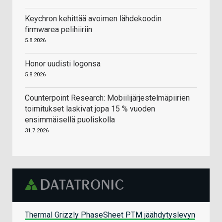
syvemmin seurannut tietää että 5 kk:ssa ei Intelin
Keychron kehittää avoimen lähdekoodin
kokoinen organisaatio tapa ja uudelleenelvytä tämän
firmwarea pelihiiriin
kokoluokan projektia.
5.8.2026
Vastaa
Honor uudisti logonsa
5.8.2026
Counterpoint Research: Mobiilijärjestelmäpiirien
toimitukset laskivat jopa 15 % vuoden
ensimmäisellä puoliskolla
31.7.2026
Thermal Grizzly PhaseSheet PTM jäähdytyslevyn