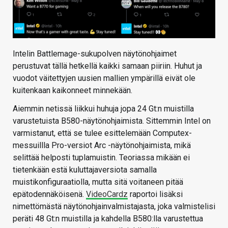
Intelin Battlemage-sukupolven näytönohjaimet
perustuvat tällä hetkellä kaikki samaan piiriin. Huhut ja
vuodot väitettyjen uusien mallien ympärillä eivät ole
kuitenkaan kaikonneet minnekään.
Aiemmin netissä liikkui huhuja jopa 24 Gt:n muistilla
varustetuista B580-näytönohjaimista. Sittemmin Intel on
varmistanut, että se tulee esittelemään Computex-
messuillla Pro-versiot Arc -näytönohjaimista, mikä
selittää helposti tuplamuistin. Teoriassa mikään ei
tietenkään estä kuluttajaversiota samalla
muistikonfiguraatiolla, mutta sitä voitaneen pitää
epätodennäköisenä.
VideoCardz
raportoi lisäksi
nimettömästä näytönohjainvalmistajasta, joka valmistelisi
peräti 48 Gt:n muistilla ja kahdella B580:lla varustettua