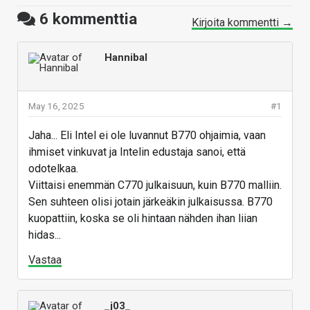
6
kommenttia
Kirjoita kommentti →
Hannibal
May 16, 2025
#1
Jaha... Eli Intel ei ole luvannut B770 ohjaimia, vaan
ihmiset vinkuvat ja Intelin edustaja sanoi, että
odotelkaa.
Viittaisi enemmän C770 julkaisuun, kuin B770 malliin.
Sen suhteen olisi jotain järkeäkin julkaisussa. B770
kuopattiin, koska se oli hintaan nähden ihan liian
hidas...
Vastaa
_j03_