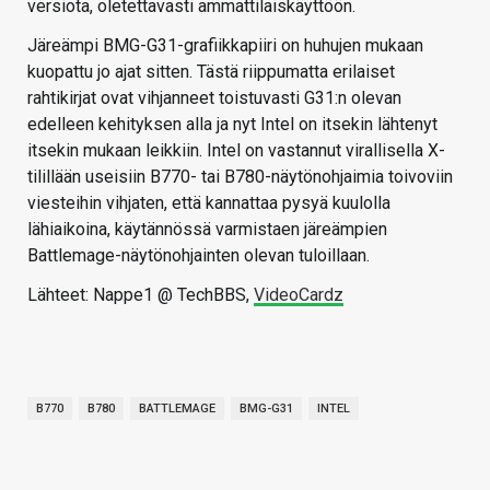
versiota, oletettavasti ammattilaiskäyttöön.
Järeämpi BMG-G31-grafiikkapiiri on huhujen mukaan
kuopattu jo ajat sitten. Tästä riippumatta erilaiset
rahtikirjat ovat vihjanneet toistuvasti G31:n olevan
edelleen kehityksen alla ja nyt Intel on itsekin lähtenyt
itsekin mukaan leikkiin. Intel on vastannut virallisella X-
tilillään useisiin B770- tai B780-näytönohjaimia toivoviin
viesteihin vihjaten, että kannattaa pysyä kuulolla
lähiaikoina, käytännössä varmistaen järeämpien
Battlemage-näytönohjainten olevan tuloillaan.
Lähteet: Nappe1 @ TechBBS,
VideoCardz
B770
B780
BATTLEMAGE
BMG-G31
INTEL