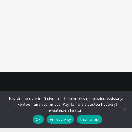
© S&J Media Oy
Käytämme evästeitä sivuston toiminnoissa, ominaisuuksissa ja
liikenteen analysoinnissa. Käyttämällä sivustoa hyväksyt
evästeiden käytön.
Ok
En hyväksy
Lisätietoja
;