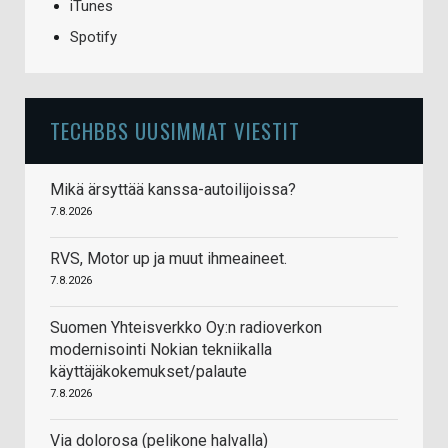
iTunes
Spotify
TECHBBS UUSIMMAT VIESTIT
Mikä ärsyttää kanssa-autoilijoissa?
7.8.2026
RVS, Motor up ja muut ihmeaineet.
7.8.2026
Suomen Yhteisverkko Oy:n radioverkon
modernisointi Nokian tekniikalla
käyttäjäkokemukset/palaute
7.8.2026
Via dolorosa (pelikone halvalla)