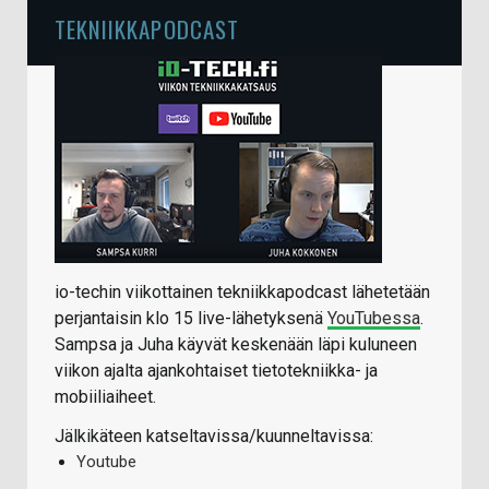
TEKNIIKKAPODCAST
io-techin viikottainen tekniikkapodcast lähetetään
perjantaisin klo 15 live-lähetyksenä
YouTubessa
.
Sampsa ja Juha käyvät keskenään läpi kuluneen
viikon ajalta ajankohtaiset tietotekniikka- ja
mobiiliaiheet.
Jälkikäteen katseltavissa/kuunneltavissa:
Youtube