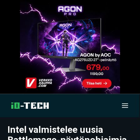
Intel valmistelee uusia
UUTISET
Battlemage-näytönohjaimia