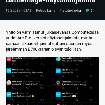
ARTIKKELIT
16.5.2025 - 03:13
Petrus Laine
Tietotekniikka
6
VIDEOT
TECHBBS
Yhtiö on varmistanut julkaisevansa Computexissa
TIETOA
uudet Arc Pro -versiot näytönohjaimista, mutta
samaan aikaan vihjannut erittäin suoraan myös
HINTA.FI
järeämmän B700-sarjan olevan tuloillaan.
KAUPPA
VAIHDA TEEMA
HAKU