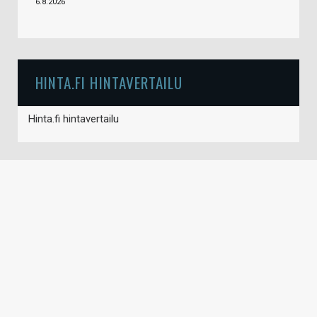
6.8.2026
HINTA.FI HINTAVERTAILU
Hinta.fi hintavertailu