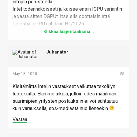
infojen perusteella.
Intel todennäköisesti julkaisee ensin IGPU variantin
ja vasta sitten DGPUt. Itse siis odottaisin että
Celestial dGPU nähdään H1/2026.
Klikkaa laajentaaksesi...
Ja Kuopattiinko BMG-G31 oikeasti?
- 29.6.2024 Inteliltä vuotaa tieto BMG-G31
testausjärjestelmän olemassaolosta, jossa
Juhanator
kerrotaan että ko. piiri käyttää 3283 BGA:ta. (
lähde
)
- 29.10.2024 Iso BMG-G31 piirilähetys Shipping
Manifesteissä Malesiasta. (
lähde
)
May 18, 2025
#5
- Joulukuu 2024: Tom Peterssen kieltäytyy
kommentoimasta tulevia Tuotteita tai mitään niihin
Kieltämättä Intelin vastaukset vaikuttaa tekoälyn
liittyvää HUBin B580 haastattelussa.
tuotoksilta. Elämme aikoja, jolloin edes maailman
- 31.1.2025 Linux Kerneliin lisättiin kaksi uutta PCI
suurimipien yritysten postauksiin ei voi suhtautua
ID:tä, jotka näkyvät koodilla "BMG". Kaikki muut ovat
kuin varauksella, sos-mediasta nuo lieneekin
listattuna BMG-G21.
Vastaa
- 1.2.2025 Linux Mesaan lisättiin kaksi uutta PCI
ID:tä, jotka näkyvät koodilla "BMG". Kaikki muut