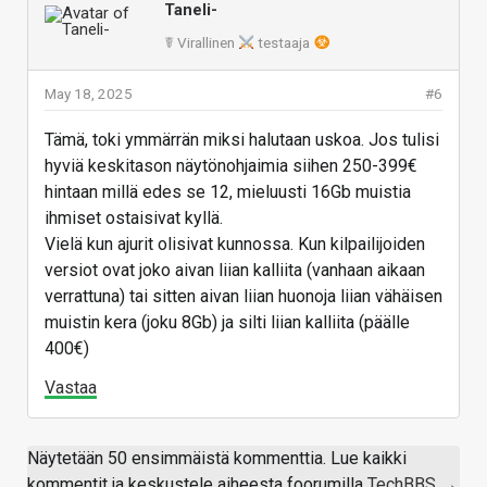
täälläkin ovat listattuna BMG-G21.
Taneli-
- 20.2.2025 Shipping manifestissä liikkuu PCB
☤ Virallinen
testaaja
testeri 3283 jalkaiselle BGA piirille. (
lähde
)
- 20.3.2025 Shipping manifestissa kulkee samalle
May 18, 2025
#6
3283 BGA piirille elastomerista prässättyjä osia.
(
lähde
)
Tämä, toki ymmärrän miksi halutaan uskoa. Jos tulisi
- 21.3.2025 Shipping manifestissa liikkuu BMG-
hyviä keskitason näytönohjaimia siihen 250-399€
G31:lle heat sinkkejä (
lähde
)
hintaan millä edes se 12, mieluusti 16Gb muistia
- 24.3.2025 Ubuntu Pluckyyn tehdään kiireellisenä
ihmiset ostaisivat kyllä.
bugikorjaus jossa nuo tammi-helmikuun vaihteessa
Vielä kun ajurit olisivat kunnossa. Kun kilpailijoiden
lisätyt kortit lisätään myös siihen. (
lähde
)
versiot ovat joko aivan liian kalliita (vanhaan aikaan
- 25.3.2025 Shipping manifestissa liikkuu BMG-
verrattuna) tai sitten aivan liian huonoja liian vähäisen
G31:lle Socket Stiffenerejä ja tällä kertaa tiedetään
muistin kera (joku 8Gb) ja silti liian kalliita (päälle
että ne ovat menneet samaan paikkaan kuin missä
400€)
B580 LE kortit valmistettiin. (
lähde
)
Vastaa
- 29.3.2025 Shipping manifesteissa liikkuu
Elastomeerista tehtyjä testi socketteja BMG-G31:lle
(
lähde
)
Näytetään 50 ensimmäistä kommenttia. Lue kaikki
- 14.5.2025 Intel muuttaa rajusti suuntaa alkaen
kommentit ja keskustele aiheesta foorumilla
TechBBS →