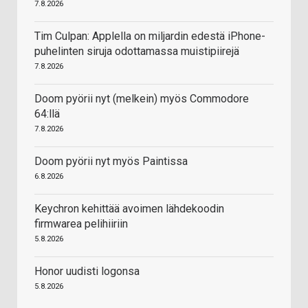
7.8.2026
Tim Culpan: Applella on miljardin edestä iPhone-
puhelinten siruja odottamassa muistipiirejä
7.8.2026
Doom pyörii nyt (melkein) myös Commodore
64:llä
7.8.2026
Doom pyörii nyt myös Paintissa
6.8.2026
Keychron kehittää avoimen lähdekoodin
firmwarea pelihiiriin
5.8.2026
Honor uudisti logonsa
5.8.2026