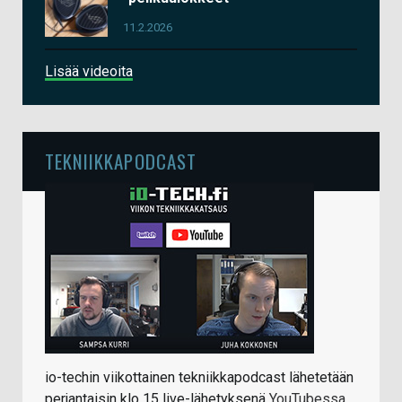
11.2.2026
Lisää videoita
TEKNIIKKAPODCAST
io-techin viikottainen tekniikkapodcast lähetetään
perjantaisin klo 15 live-lähetyksenä
YouTubessa
.