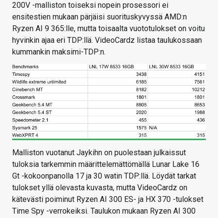
200V -malliston toiseksi nopein prosessori ei
ensitestien mukaan pärjäisi suorituskyvyssä AMD:n
Ryzen AI 9 365:lle, mutta toisaalta vuototulokset on voitu
hyvinkin ajaa eri TDP:llä. VideoCardz listaa taulukossaan
kummankin maksimi-TDP:n.
Malliston vuotanut Jaykihn on puolestaan julkaissut
tuloksia tarkemmin määrittelemättömällä Lunar Lake 16
Gt -kokoonpanolla 17 ja 30 watin TDP:llä. Löydät tarkat
tulokset yllä olevasta kuvasta, mutta VideoCardz on
kätevästi poiminut Ryzen AI 300 ES- ja HX 370 -tulokset
Time Spy -verrokeiksi. Taulukon mukaan Ryzen AI 300