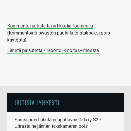
Kommentoi uutista tai artikkelia foorumilla
(Kommentointi sivuston puolella toistakseksi pois
käytöstä)
Lähetä palautetta / raportoi kirjoitusvirheestä
UUTISIA LYHYESTI
Samsungin huhutaan tiputtavan Galaxy S27
Ultrasta neljännen takakameran pois