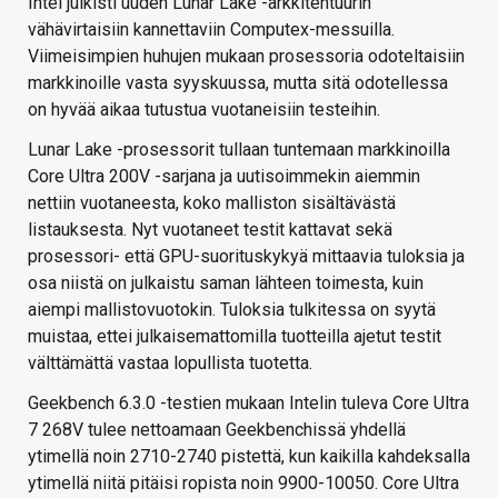
Intel julkisti uuden Lunar Lake -arkkitehtuurin
vähävirtaisiin kannettaviin Computex-messuilla.
Viimeisimpien huhujen mukaan prosessoria odoteltaisiin
markkinoille vasta syyskuussa, mutta sitä odotellessa
on hyvää aikaa tutustua vuotaneisiin testeihin.
Lunar Lake -prosessorit tullaan tuntemaan markkinoilla
Core Ultra 200V -sarjana ja uutisoimmekin aiemmin
nettiin vuotaneesta, koko malliston sisältävästä
listauksesta. Nyt vuotaneet testit kattavat sekä
prosessori- että GPU-suorituskykyä mittaavia tuloksia ja
osa niistä on julkaistu saman lähteen toimesta, kuin
aiempi mallistovuotokin. Tuloksia tulkitessa on syytä
muistaa, ettei julkaisemattomilla tuotteilla ajetut testit
välttämättä vastaa lopullista tuotetta.
Geekbench 6.3.0 -testien mukaan Intelin tuleva Core Ultra
7 268V tulee nettoamaan Geekbenchissä yhdellä
ytimellä noin 2710-2740 pistettä, kun kaikilla kahdeksalla
ytimellä niitä pitäisi ropista noin 9900-10050. Core Ultra