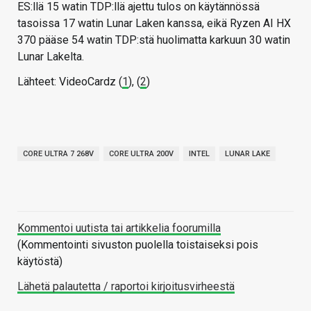
ES:llä 15 watin TDP:llä ajettu tulos on käytännössä
tasoissa 17 watin Lunar Laken kanssa, eikä Ryzen AI HX
370 pääse 54 watin TDP:stä huolimatta karkuun 30 watin
Lunar Lakelta.
Lähteet: VideoCardz (
1
), (
2
)
CORE ULTRA 7 268V
CORE ULTRA 200V
INTEL
LUNAR LAKE
Kommentoi uutista tai artikkelia foorumilla
(Kommentointi sivuston puolella toistaiseksi pois
käytöstä)
Lähetä palautetta / raportoi kirjoitusvirheestä