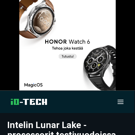
Intelin Lunar Lake -
UUTISET
prosessorit testivuodoissa