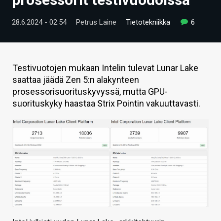
ARTIKKELIT
28.6.2024 - 02:54
Petrus Laine
Tietotekniikka
6
VIDEOT
TECHBBS
Testivuotojen mukaan Intelin tulevat Lunar Lake
TIETOA
saattaa jäädä Zen 5:n alakynteen
prosessorisuorituskyvyssä, mutta GPU-
HINTA.FI
suorituskyky haastaa Strix Pointin vakuuttavasti.
KAUPPA
VAIHDA TEEMA
HAKU