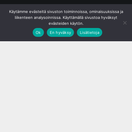
© S&J Media Oy
Käytämme evästeitä sivuston toiminnoissa, ominaisuuksissa ja
liikenteen analysoinnissa. Käyttämällä sivustoa hyväksyt
evästeiden käytön.
Ok
En hyväksy
Lisätietoja
;