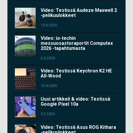
Video: Testissä Audeze Maxwell 2
-pelikuulokkeet
15.6.2026
Video: io-techin
messuosastoraportit Computex
2026 -tapahtumasta
3.6.2026
Video: Testissä Keychron K2 HE
All-Wood
13.4.2026
Uusi artikkeli & video: Testissä
Google Pixel 10a
9.3.2026
Video: Testissä Asus ROG Kithara
-pelikuulokkeet