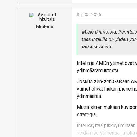
Sep 05, 2025
hkultala
Mielenkiintoista. Perinte
taas intelillä on yhden yti
ratkaiseva etu.
Intelin ja AMDn ytimet ovat v
ydinmäärämuutosta.
Joskus zen-zen3-aikaan AMDn
ytimet olivat hiukan pienemp
ydinmäärää.
Mutta sitten mukaan kuvioon t
strategia:
Intel käyttää pikkuytiminään 
heidän iso ytimensä, ja joka