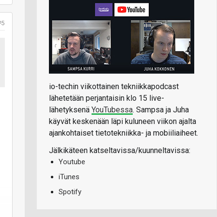
#5
io-techin viikottainen tekniikkapodcast
lähetetään perjantaisin klo 15 live-
lähetyksenä
YouTubessa
. Sampsa ja Juha
käyvät keskenään läpi kuluneen viikon ajalta
ajankohtaiset tietotekniikka- ja mobiiliaiheet.
Jälkikäteen katseltavissa/kuunneltavissa:
Youtube
iTunes
Spotify