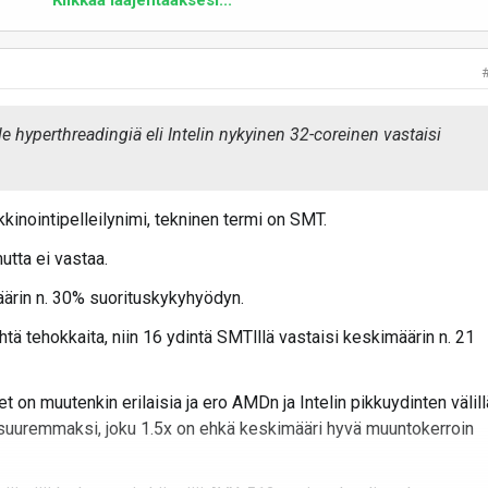
Klikkaa laajentaaksesi...
n ihan sama mikroarkkitehtuuri kuin "isonakin" ytimenä, mutta sii
a on vaan tehty erilainen, matalampiin kelloihiin tähtäävä fyysin
ydintä ehkä n. 60-70%iin ison ytimen koosta, ja tukee
ole hyperthreadingiä eli Intelin nykyinen 32-coreinen vastaisi
 AMDllä noita pikkuytimiä on paljon pienempi määrä kuin Intelillä, j
lko saman luokan suoritusky hyvin säikeistyvillä koodeilla.
inointipelleilynimi, tekninen termi on SMT.
lä poistamaan monisäikeistyksen myös isoistakin ytimistään.
mutta ei vastaa.
 monella ytimellä saavat yhden ytimen suorituskyvyn pidettyä
ärin n. 30% suorituskykyhyödyn.
 on täytynyt käydä jotain arkkitehtuuritaikaa.
htä tehokkaita, niin 16 ydintä SMTlllä vastaisi keskimäärin n. 21
skyky ole poissa yhden säikeen suorituskyvystä, kun siellä on
 joissa on hyvä yhden säikeen suorituskyky.
 on muutenkin erilaisia ja ero AMDn ja Intelin pikkuydinten välill
suuremmaksi, joku 1.5x on ehkä keskimääri hyvä muuntokerroin