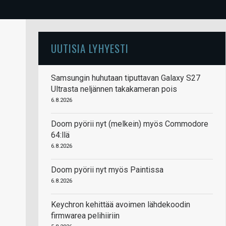
UUTISIA LYHYESTI
Samsungin huhutaan tiputtavan Galaxy S27
Ultrasta neljännen takakameran pois
6.8.2026
Doom pyörii nyt (melkein) myös Commodore
64:llä
6.8.2026
Doom pyörii nyt myös Paintissa
6.8.2026
Keychron kehittää avoimen lähdekoodin
firmwarea pelihiiriin