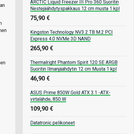
ARCTIC Liquid Freezer III Pro 360 Suoritin
aan
Nestejäähdytyspakkaus 12 cm musta 1 kpl
75,90 €
n
imen
Kingston Technology NV3 2 TB M.2 PCI
Express 4.0 NVMe 3D NAND
265,90 €
Thermalright Phantom Spirit 120 SE ARGB
den
Suoritin Ilmanjäähdytin 12 cm Musta 1 kpl
46,90 €
ASUS Prime 850W Gold ATX 3.1 -ATX-
virtalähde, 850 W
109,90 €
Datatronic pelikoneet