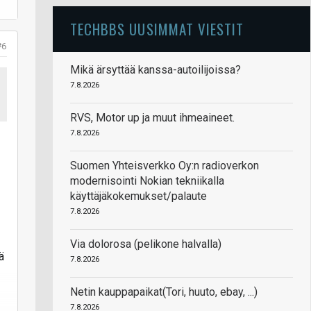
TECHBBS UUSIMMAT VIESTIT
tä
#6
en
Mikä ärsyttää kanssa-autoilijoissa?
7.8.2026
a
RVS, Motor up ja muut ihmeaineet.
7.8.2026
Suomen Yhteisverkko Oy:n radioverkon
modernisointi Nokian tekniikalla
käyttäjäkokemukset/palaute
7.8.2026
Via dolorosa (pelikone halvalla)
ä
7.8.2026
Netin kauppapaikat(Tori, huuto, ebay, ...)
7.8.2026