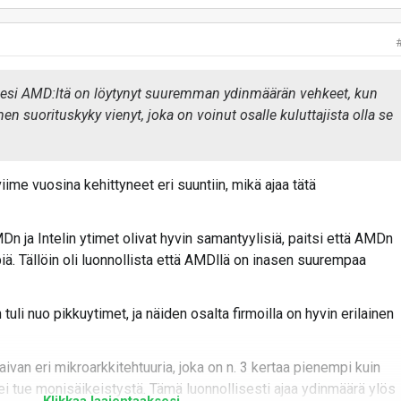
isesi AMD:ltä on löytynyt suuremman ydinmäärän vehkeet, kun
men suorituskyky vienyt, joka on voinut osalle kuluttajista olla se
iime vuosina kehittyneet eri suuntiin, mikä ajaa tätä
 ja Intelin ytimet olivat hyvin samantyylisiä, paitsi että AMDn
iä. Tällöin oli luonnollista että AMDllä on inasen suurempaa
uli nuo pikkuytimet, ja näiden osalta firmoilla on hyvin erilainen
aivan eri mikroarkkitehtuuria, joka on n. 3 kertaa pienempi kuin
 ei tue monisäikeistystä. Tämä luonnollisesti ajaa ydinmäärä ylös