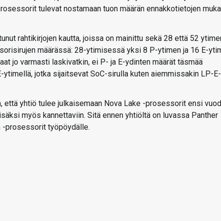
prosessorit tulevat nostamaan tuon määrän ennakkotietojen muk
t rahtikirjojen kautta, joissa on mainittu sekä 28 että 52 ytime
ssorisirujen määrässä: 28-ytimisessä yksi 8 P-ytimen ja 16 E-yt
at jo varmasti laskivatkin, ei P- ja E-ydinten määrät täsmää
-ytimellä, jotka sijaitsevat SoC-sirulla kuten aiemmissakin LP-E-
n, että yhtiö tulee julkaisemaan Nova Lake -prosessorit ensi vuo
isäksi myös kannettaviin. Sitä ennen yhtiöltä on luvassa Panther
 -prosessorit työpöydälle.