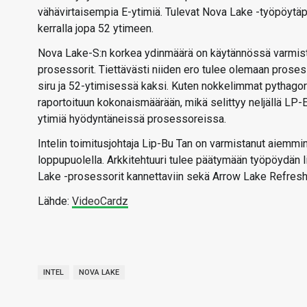
vähävirtaisempia E-ytimiä. Tulevat Nova Lake -työpöytä
kerralla jopa 52 ytimeen.
Nova Lake-S:n korkea ydinmäärä on käytännössä varmistunu
prosessorit. Tiettävästi niiden ero tulee olemaan prose
siru ja 52-ytimisessä kaksi. Kuten nokkelimmat pythagora
raportoituun kokonaismäärään, mikä selittyy neljällä LP-E
ytimiä hyödyntäneissä prosessoreissa.
Intelin toimitusjohtaja Lip-Bu Tan on varmistanut aiemmi
loppupuolella. Arkkitehtuuri tulee päätymään työpöydän l
Lake -prosessorit kannettaviin sekä Arrow Lake Refresh
Lähde:
VideoCardz
INTEL
NOVA LAKE