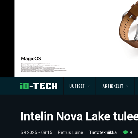
UUTISET
ARTIKKELIT
Intelin Nova Lake tule
5.9.2025 - 08:15
Petrus Laine
Tietotekniikka
9