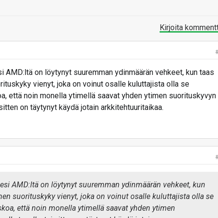
Kirjoita komment
esi AMD:ltä on löytynyt suuremman ydinmäärän vehkeet, kun taas
rituskyky vienyt, joka on voinut osalle kuluttajista olla se
oa, että noin monella ytimellä saavat yhden ytimen suorituskyvyn
sitten on täytynyt käydä jotain arkkitehtuuritaikaa.
isesi AMD:ltä on löytynyt suuremman ydinmäärän vehkeet, kun
men suorituskyky vienyt, joka on voinut osalle kuluttajista olla se
skoa, että noin monella ytimellä saavat yhden ytimen