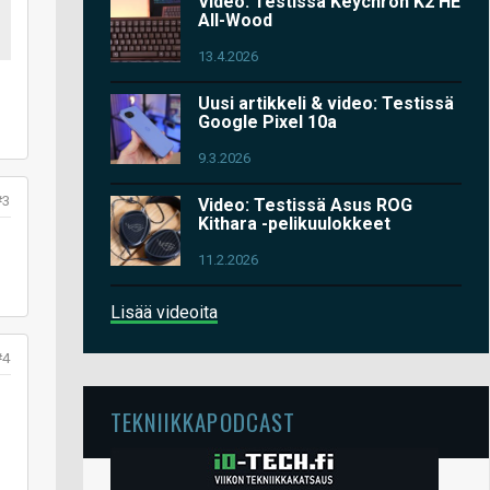
Video: Testissä Keychron K2 HE
All-Wood
13.4.2026
Uusi artikkeli & video: Testissä
Google Pixel 10a
9.3.2026
#3
Video: Testissä Asus ROG
Kithara -pelikuulokkeet
11.2.2026
Lisää videoita
#4
TEKNIIKKAPODCAST