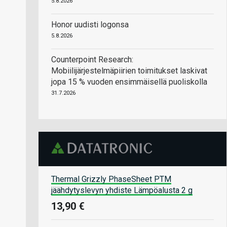
5.8.2026
Honor uudisti logonsa
5.8.2026
Counterpoint Research:
Mobiilijärjestelmäpiirien toimitukset laskivat
jopa 15 % vuoden ensimmäisellä puoliskolla
31.7.2026
Thermal Grizzly PhaseSheet PTM
jäähdytyslevyn yhdiste Lämpöalusta 2 g
13,90 €