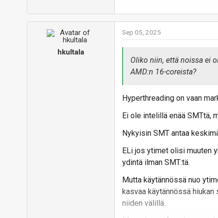
huomattavasti.
AMDllä taas "pikkuytimenä" o
Sep 05, 2025
samasta mikroarkkitehturuist
suunnittelu, joka pienentää 
hkultala
monisäkeistystä.
Oliko niin, että noissa ei 
AMD:n 16-coreista?
Tällöin on luonnollista, että
silti niillä saadaan silti me
Hyperthreading on vaan markk
Ja nyt sitten intel meni vie
Ei ole intelillä enää SMTtä, 
En jaksa uskoa, että noin
Nykyisin SMT antaa keskimä
samalla tasolla, tai sitten
ELi jos ytimet olisi muuten y
Ei se monen säikeen suoritu
ydintä ilman SMT:tä.
edelleen niitä isoja -ytimiä
Mutta käytännössä nuo ytimet
Vastaa
kasvaa käytännössä hiukan 
niiden välillä.