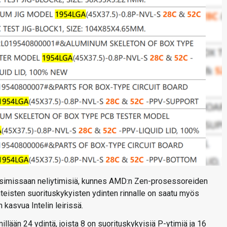
maksimissaan neliytimisiä, kunnes AMD:n Zen-prosessoreiden
teisten suorituskykyisten ydinten rinnalle on saatu myös
 kasvua Intelin leirissä.
lään 24 ydintä, joista 8 on suorituskykyisiä P-ytimiä ja 16