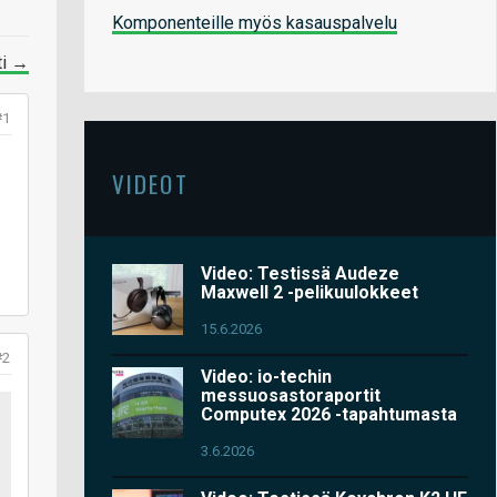
Komponenteille myös kasauspalvelu
ti →
#1
VIDEOT
Video: Testissä Audeze
Maxwell 2 -pelikuulokkeet
15.6.2026
#2
Video: io-techin
messuosastoraportit
Computex 2026 -tapahtumasta
3.6.2026