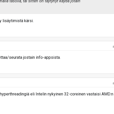
lla tasolla, tai sitten on täytynyt käydä jotain
 lisäytimistä kärsi.
ottaa/seurata jostain info-appsista.
e hyperthreadingiä eli Intelin nykyinen 32-coreinen vastaisi AMD:n