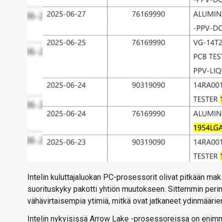
Intelin kuluttajaluokan PC-prosessorit olivat pitkään 
suorituskyky pakotti yhtiön muutokseen. Sittemmin perin
vähävirtaisempia ytimiä, mitkä ovat jatkaneet ydinmäärien
Intelin nykyisissä Arrow Lake -prosessoreissa on enimmil