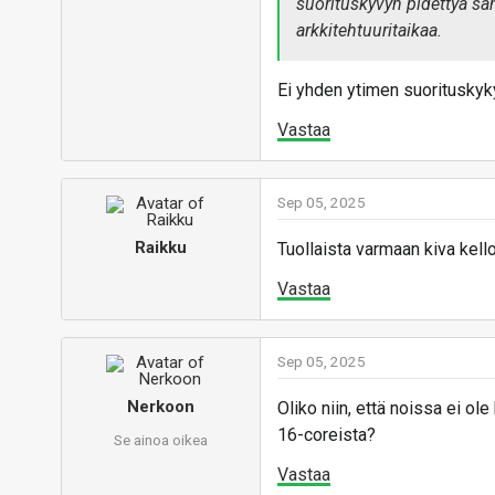
suorituskyvyn pidettyä sama
arkkitehtuuritaikaa.
Ei yhden ytimen suorituskyky
Vastaa
Sep 05, 2025
Raikku
Tuollaista varmaan kiva kell
Vastaa
Sep 05, 2025
Nerkoon
Oliko niin, että noissa ei ol
16-coreista?
Se ainoa oikea
Vastaa