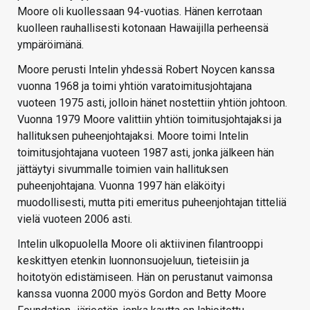
Moore oli kuollessaan 94-vuotias. Hänen kerrotaan
kuolleen rauhallisesti kotonaan Hawaijilla perheensä
ympäröimänä.
Moore perusti Intelin yhdessä Robert Noycen kanssa
vuonna 1968 ja toimi yhtiön varatoimitusjohtajana
vuoteen 1975 asti, jolloin hänet nostettiin yhtiön johtoon.
Vuonna 1979 Moore valittiin yhtiön toimitusjohtajaksi ja
hallituksen puheenjohtajaksi. Moore toimi Intelin
toimitusjohtajana vuoteen 1987 asti, jonka jälkeen hän
jättäytyi sivummalle toimien vain hallituksen
puheenjohtajana. Vuonna 1997 hän eläköityi
muodollisesti, mutta piti emeritus puheenjohtajan titteliä
vielä vuoteen 2006 asti.
Intelin ulkopuolella Moore oli aktiivinen filantrooppi
keskittyen etenkin luonnonsuojeluun, tieteisiin ja
hoitotyön edistämiseen. Hän on perustanut vaimonsa
kanssa vuonna 2000 myös Gordon and Betty Moore