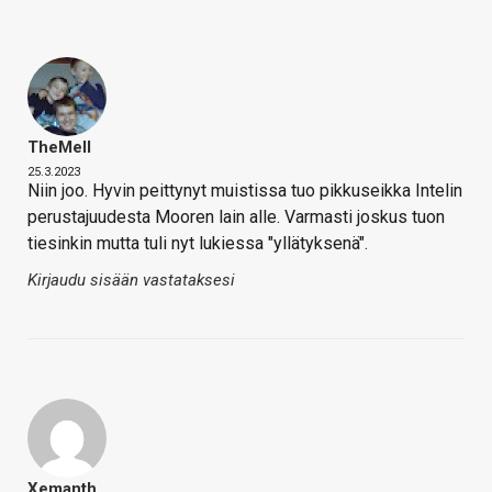
TheMeII
25.3.2023
Niin joo. Hyvin peittynyt muistissa tuo pikkuseikka Intelin
perustajuudesta Mooren lain alle. Varmasti joskus tuon
tiesinkin mutta tuli nyt lukiessa "yllätyksenä".
Kirjaudu sisään vastataksesi
Xemanth