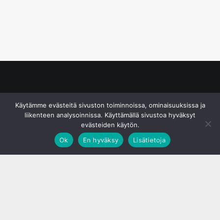
© S&J Media Oy
Käytämme evästeitä sivuston toiminnoissa, ominaisuuksissa ja
liikenteen analysoinnissa. Käyttämällä sivustoa hyväksyt
evästeiden käytön.
Ok
En hyväksy
Lisätietoja
;