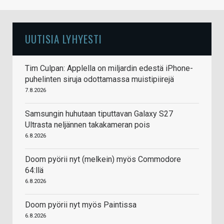
UUTISIA LYHYESTI
Tim Culpan: Applella on miljardin edestä iPhone-
puhelinten siruja odottamassa muistipiirejä
7.8.2026
Samsungin huhutaan tiputtavan Galaxy S27
Ultrasta neljännen takakameran pois
6.8.2026
Doom pyörii nyt (melkein) myös Commodore
64:llä
6.8.2026
Doom pyörii nyt myös Paintissa
6.8.2026