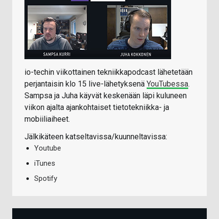
io-techin viikottainen tekniikkapodcast lähetetään
perjantaisin klo 15 live-lähetyksenä
YouTubessa
.
Sampsa ja Juha käyvät keskenään läpi kuluneen
viikon ajalta ajankohtaiset tietotekniikka- ja
mobiiliaiheet.
Jälkikäteen katseltavissa/kuunneltavissa:
Youtube
iTunes
Spotify