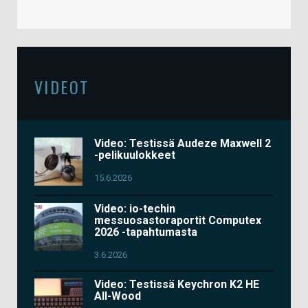
VIDEOT
Video: Testissä Audeze Maxwell 2
-pelikuulokkeet
15.6.2026
Video: io-techin
messuosastoraportit Computex
2026 -tapahtumasta
3.6.2026
Video: Testissä Keychron K2 HE
All-Wood