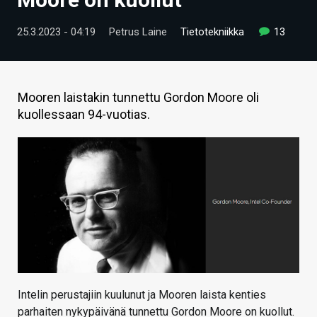
ARTIKKELIT
25.3.2023 - 04:19
Petrus Laine
Tietotekniikka
13
VIDEOT
TECHBBS
Mooren laistakin tunnettu Gordon Moore oli
TIETOA
kuollessaan 94-vuotias.
HINTA.FI
KAUPPA
VAIHDA TEEMA
HAKU
Intelin perustajiin kuulunut ja Mooren laista kenties
parhaiten nykypäivänä tunnettu Gordon Moore on kuollut.