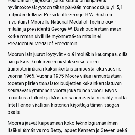
Foundation -järjestön, jonka kautta on lahjoitettu
hyväntekeväisyyteen tähän päivään mennessä jo yli 5,1
miljardia dollaria. Presidentti George H.W. Bush on
myöntänyt Moorelle National Medal of Technology -
mitalin ja presidentti George W. Bush puolestaan maan
korkeimman siviilille myönnettävän mitalin eli
Presidential Medal of Freedomin.
Mooren lain juuret löytyvät vielä Inteliäkin kauempaa, sillä
hän julkaisi kuuluisan ennustuksensa piirien
transistorimäärän kaksinkertaistumisesta joka vuosi jo
vuonna 1965. Vuonna 1975 Moore viilasi ennustustaan
todeten piirien transistoribudjettien kaksinkertaistuvan
seuraavat kymmenen vuotta joka toinen vuosi. Myös
muunlaisia tulkintoja Mooren sanomisista on nähty, mutta
Intel lienee virallisin historian kirjoittaja tämän saagan
osalta.
Moorea jäävät kaipaamaan koko teknologiamaailman
lisäksi tämän vaimo Betty, lapset Kenneth ja Steven sekä