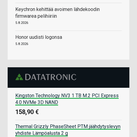
Keychron kehittää avoimen lähdekoodin
firmwarea pelihiiriin
5.8.2026
Honor uudisti logonsa
5.8.2026
Kingston Technology NV3 1 TB M.2 PCI Express
4.0 NVMe 3D NAND
158,90 €
Thermal Grizzly PhaseSheet PTM jäähdytyslevyn
yhdiste Lämpöalusta 2 g