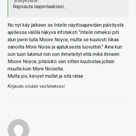
"yllätyksenä".
Napsauta laajentaaksesi…
No nyt käy järkeen se Intelin näyttisajureiden päivitystä
ajellessa välillä näkyvä infoteksti "Intelin nimeksi piti
alun perin tulla Moore Noyce, mutta se kuulosti liikaa
sanoilta More Noise ja ajatuksesta luovuttiin." Aina kun
oon tuon lukenut niin oon ihmetellyt että mikä ihmeen
Moore Noyce, pitäisikö sen sitten kuulostaa joltain
muulta kuin More Noiselta.
Mutta joo, kevyet mullat ja sitä rataa.
Kirjaudu sisään vastataksesi