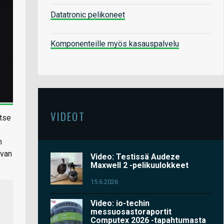
Datatronic pelikoneet
Komponenteille myös kasauspalvelu
VIDEOT
itse
n
uvan
Video: Testissä Audeze
Maxwell 2 -pelikuulokkeet
15.6.2026
Video: io-techin
messuosastoraportit
Computex 2026 -tapahtumasta