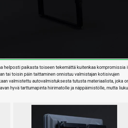
taa helposti paikasta toiseen tekemättä kuitenkaa kompromissia 
tai toisin päin taittaminen onnistuu valmistajan kotisivujen
aan valmistettu autovalmistuksesta tutusta materiaalista, joka o
avan hyvä tarttumapinta hiirimatolle ja näppäimistölle, mutta liuk