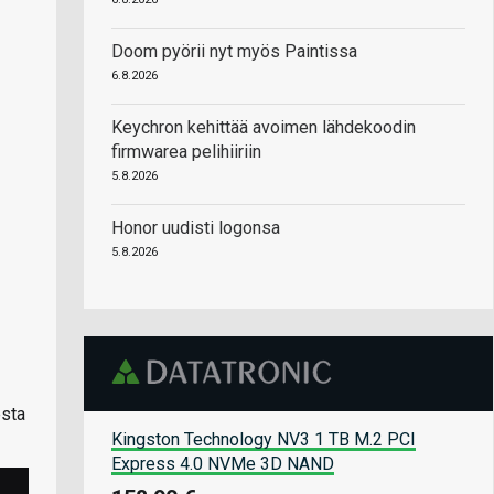
Doom pyörii nyt myös Paintissa
6.8.2026
Keychron kehittää avoimen lähdekoodin
firmwarea pelihiiriin
5.8.2026
Honor uudisti logonsa
5.8.2026
esta
Kingston Technology NV3 1 TB M.2 PCI
Express 4.0 NVMe 3D NAND