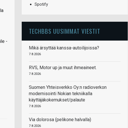
Spotify
la
TECHBBS UUSIMMAT VIESTIT
le -
Mikä ärsyttää kanssa-autoilijoissa?
7.8.2026
RVS, Motor up ja muut ihmeaineet.
7.8.2026
Suomen Yhteisverkko Oy:n radioverkon
modernisointi Nokian tekniikalla
käyttäjäkokemukset/palaute
7.8.2026
Via dolorosa (pelikone halvalla)
7.8.2026