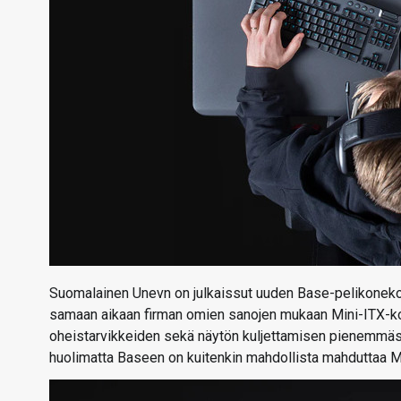
Suomalainen Unevn on julkaissut uuden Base-pelikonekok
samaan aikaan firman omien sanojen mukaan Mini-ITX-ko
oheistarvikkeiden sekä näytön kuljettamisen pienemmäs
huolimatta Baseen on kuitenkin mahdollista mahduttaa 