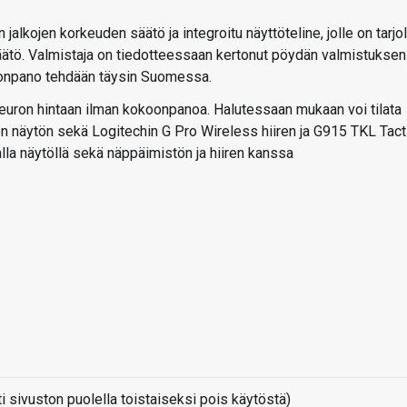
lkojen korkeuden säätö ja integroitu näyttöteline, jolle on tarjol
ätö. Valmistaja on tiedotteessaan kertonut pöydän valmistuksen
onpano tehdään täysin Suomessa.
 euron hintaan ilman kokoonpanoa. Halutessaan mukaan voi tilata
 näytön sekä Logitechin G Pro Wireless hiiren ja G915 TKL Tacti
lla näytöllä sekä näppäimistön ja hiiren kanssa
sivuston puolella toistaiseksi pois käytöstä)