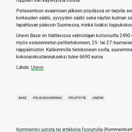
riippuen toki käytetyistä osista.
Peliasentoon avaamisen jälkeen pöydässä on tarjolla sen ja
korkeuden säätö, syvyyden säätö sekä näytön kulman sä
tapahtuvan pääosin Suomessa, minkä lisäksi loppukoko
Unevn Base on tilattavissa valmistajan kotisivuilta 2490
myös esiasennetun pelitietokoneen, 25- tai 27-tuumaisen
näppäimistön. Kalleimmilla tietokoneen osilla, suuremma
kokonaiskustannukseksi tulee 6690 euroa.
Lähde:
Unevn
BASE
PELIKOKOONPANO
PELIPÖYTÄ
UNEVN
Kommentoi uutista tai artikkelia foorumilla
(Kommentointi 