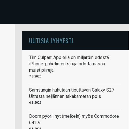
UUTISIA LYHYESTI
Tim Culpan: Applella on miljardin edestä
iPhone-puhelinten siruja odottamassa
muistipiirejä
7.8.2026
Samsungin huhutaan tiputtavan Galaxy S27
Ultrasta neljännen takakameran pois
6.8.2026
Doom pyörii nyt (melkein) myös Commodore
64:llä
6.8.2026