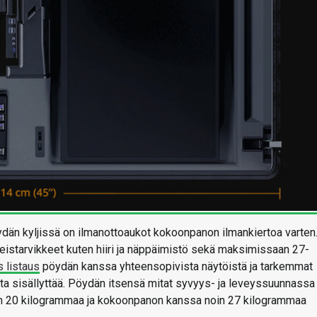
dän kyljissä on ilmanottoaukot kokoonpanon ilmankiertoa varten
eistarvikkeet kuten hiiri ja näppäimistö sekä maksimissaan 27-
s listaus
pöydän kanssa yhteensopivista näytöistä ja tarkemmat
sta sisällyttää. Pöydän itsensä mitat syvyys- ja leveyssuunnassa
on 20 kilogrammaa ja kokoonpanon kanssa noin 27 kilogrammaa