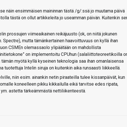
 itse näin ensimmäisen maininnan tästä /g/:ssä jo muutama päivä
ustolla tästä on ollut artikkeleita jo useamman päivän. Kuitenkin se
lin prossujen viimeaikainen reikäjuusto (ok, on niitä jokunen
pectre), mutta tämänkertainen haavoittuvuus on kyllä ihan
tuon CSMEn olemassaolo ylipäätään on mahdollista
nitietokone” on implementoitu CPUhun (salaliittoteoreetikoilla o
ta tämän myötä kyllä kyseinen teknologia saa ihan omanlaisensa
tuotettuja Intelin siruja on kuitenkin aika runsaasti liikkeellä.
ville, niin esim. ainankin netin piraateilla tulee kissanpäivät, kun
 omalle koneelleen pikku kikkailulla eikä tarvitse edes ripata,
ym. astetta tärkeämmästä nettiliikenteestä.