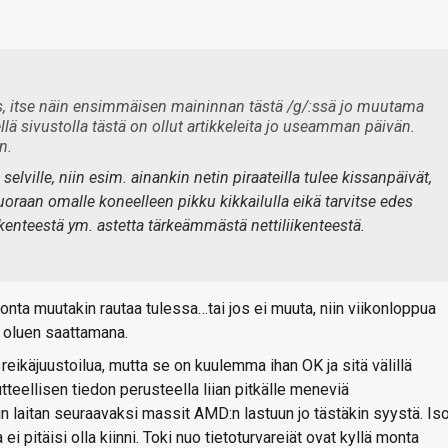
us, itse näin ensimmäisen maininnan tästä /g/:ssä jo muutama
ellä sivustolla tästä on ollut artikkeleita jo useamman päivän.
n.
selville, niin esim. ainankin netin piraateilla tulee kissanpäivät,
suoraan omalle koneelleen pikku kikkailulla eikä tarvitse edes
kenteestä ym. astetta tärkeämmästä nettiliikenteestä.
nta muutakin rautaa tulessa…tai jos ei muuta, niin viikonloppua
n oluen saattamana.
 reikäjuustoilua, mutta se on kuulemma ihan OK ja sitä välillä
utteellisen tiedon perusteella liian pitkälle meneviä
iin laitan seuraavaksi massit AMD:n lastuun jo tästäkin syystä. Is
ei pitäisi olla kiinni. Toki nuo tietoturvareiät ovat kyllä monta