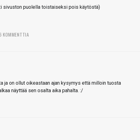
sivuston puolella toistaiseksi pois käytöstä)
6 KOMMENTTIA
tta ja on ollut oikeastaan ajan kysymys että milloin tuosta
lkaa näyttää sen osalta aika pahalta. :/