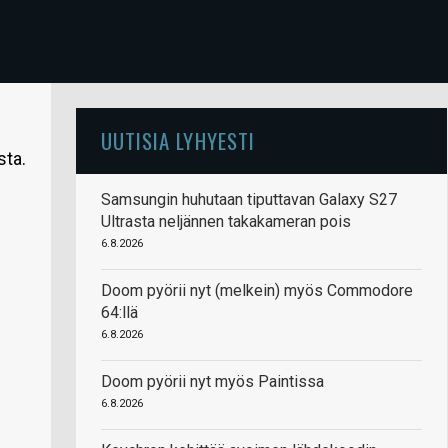
UUTISIA LYHYESTI
sta.
Samsungin huhutaan tiputtavan Galaxy S27
Ultrasta neljännen takakameran pois
6.8.2026
Doom pyörii nyt (melkein) myös Commodore
64:llä
6.8.2026
Doom pyörii nyt myös Paintissa
6.8.2026