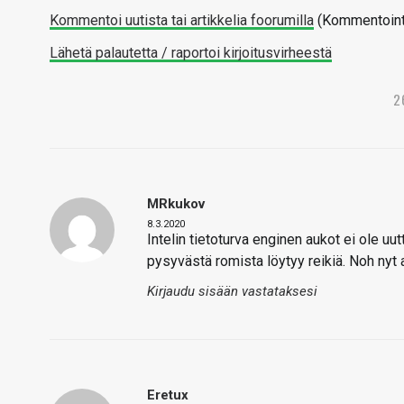
Kommentoi uutista tai artikkelia foorumilla
(Kommentointi 
Lähetä palautetta / raportoi kirjoitusvirheestä
2
MRkukov
8.3.2020
Intelin tietoturva enginen aukot ei ole uu
pysyvästä romista löytyy reikiä. Noh nyt a
Kirjaudu sisään vastataksesi
Eretux