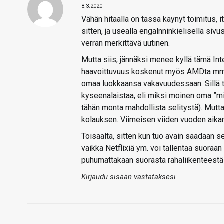
8.3.2020
Vähän hitaalla on tässä käynyt toimitus,
sitten, ja usealla engalnninkielisellä siv
verran merkittävä uutinen.
Mutta siis, jännäksi menee kyllä tämä Inte
haavoittuvuus koskenut myös AMDta mm. S
omaa luokkaansa vakavuudessaan. Sillä 
kyseenalaistaa, eli miksi moinen oma ”mi
tähän monta mahdollista selitystä). Mut
kolauksen. Viimeisen viiden vuoden aikana 
Toisaalta, sitten kun tuo avain saadaan sel
vaikka Netflixiä ym. voi tallentaa suoraan
puhumattakaan suorasta rahaliikenteestä 
Kirjaudu sisään vastataksesi