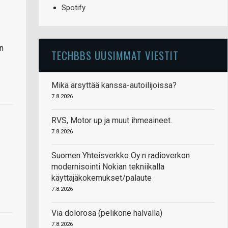
Spotify
in
TECHBBS UUSIMMAT VIESTIT
Mikä ärsyttää kanssa-autoilijoissa?
7.8.2026
RVS, Motor up ja muut ihmeaineet.
7.8.2026
Suomen Yhteisverkko Oy:n radioverkon
modernisointi Nokian tekniikalla
käyttäjäkokemukset/palaute
7.8.2026
Via dolorosa (pelikone halvalla)
7.8.2026