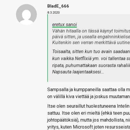
BladE_666
8.3.2020
eretux sanoi
Vähän hitaalla on tässä käynyt toimit
päivä sitten, ja usealla engalnninkielis
Kuitenkin sen verran merkittävä uutine
Toisaalta, sitten kun tuo avain saadaan 
kun vaikka Netflixiä ym. voi tallentaa 
ripata, puhumattakaan suorasta rahalii
Napsauta laajentaaksesi…
Sampsalla ja kumppaneilla saattaa olla mo
on välillä kiva viettää ja joskus muutama
Itse olen seuraillut huolestuneena Intelin
sattuu. Itse olen eri mieltä (ehkä teen pu
johtopäätöksiä), mutta jos mahdollista, n
yritys, kuten Microsoft joten resursseista 