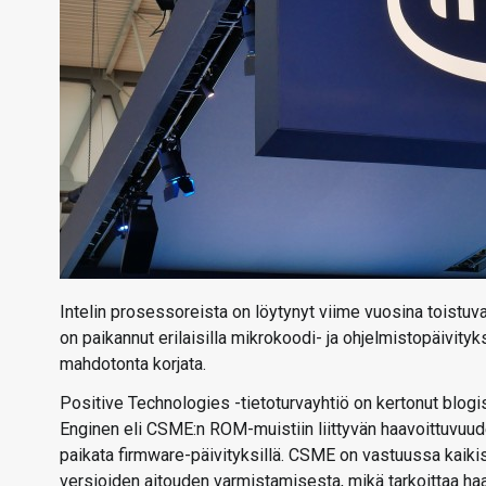
Intelin prosessoreista on löytynyt viime vuosina toistuv
on paikannut erilaisilla mikrokoodi- ja ohjelmistopäivityks
mahdotonta korjata.
Positive Technologies -tietoturvayhtiö on kertonut blo
Enginen eli CSME:n ROM-muistiin liittyvän haavoittuvu
paikata firmware-päivityksillä. CSME on vastuussa kaikis
versioiden aitouden varmistamisesta, mikä tarkoittaa ha