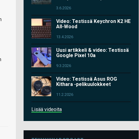
3.6.2026
n
Video: Testissä Keychron K2 HE
All-Wood
13.4.2026
Uusi artikkeli & video: Testissä
Google Pixel 10a
n
9.3.2026
Video: Testissä Asus ROG
Kithara -pelikuulokkeet
11.2.2026
Lisää videoita