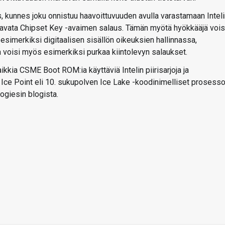
 kunnes joku onnistuu haavoittuvuuden avulla varastamaan Inteli
 avata Chipset Key -avaimen salaus. Tämän myötä hyökkääjä vois
esimerkiksi digitaalisen sisällön oikeuksien hallinnassa,
la voisi myös esimerkiksi purkaa kiintolevyn salaukset.
kkia CSME Boot ROM:ia käyttäviä Intelin piirisarjoja ja
 Ice Point eli 10. sukupolven Ice Lake -koodinimelliset prosessor
logiesin blogista.