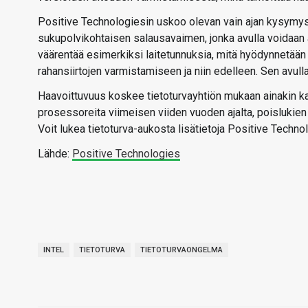
Positive Technologiesin uskoo olevan vain ajan kysymys,
sukupolvikohtaisen salausavaimen, jonka avulla voidaan
väärentää esimerkiksi laitetunnuksia, mitä hyödynnetään 
rahansiirtojen varmistamiseen ja niin edelleen. Sen avul
Haavoittuvuus koskee tietoturvayhtiön mukaan ainakin kai
prosessoreita viimeisen viiden vuoden ajalta, poislukien
Voit lukea tietoturva-aukosta lisätietoja Positive Techno
Lähde:
Positive Technologies
INTEL
TIETOTURVA
TIETOTURVAONGELMA