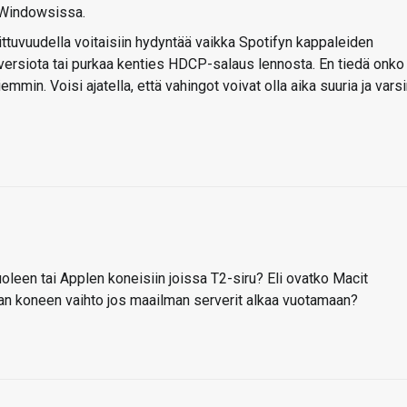
 Windowsissa.
avoittuvuudella voitaisiin hydyntää vaikka Spotifyn kappaleiden
versiota tai purkaa kenties HDCP-salaus lennosta. En tiedä onko
iemmin. Voisi ajatella, että vahingot voivat olla aika suuria ja vars
leen tai Applen koneisiin joissa T2-siru? Eli ovatko Macit
an koneen vaihto jos maailman serverit alkaa vuotamaan?