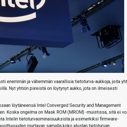
asti enemmän ja vähemmän vaarallisia tietoturva-aukkoja, joita yh
illä. Nyt yhtiön piireistä on löytynyt aukko, jota on ilmeisesti
gissaan löytäneensä Intel Converged Security and Management
uden. Koska ongelma on Mask ROM (MROM) -muistissa, sitä ei vo
ta Intelin tietoturvaominaisuuksista ja esimerkiksi firmware-
avoittuvuuden murtavan samalla koko alustan tietoturvan.