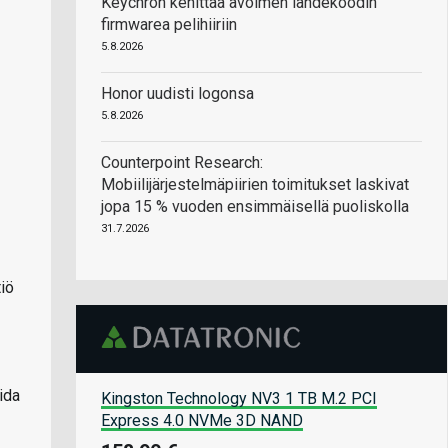
Keychron kehittää avoimen lähdekoodin
firmwarea pelihiiriin
5.8.2026
Honor uudisti logonsa
5.8.2026
Counterpoint Research:
Mobiilijärjestelmäpiirien toimitukset laskivat
jopa 15 % vuoden ensimmäisellä puoliskolla
31.7.2026
tiö
ida
Kingston Technology NV3 1 TB M.2 PCI
Express 4.0 NVMe 3D NAND