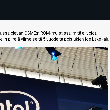
stuussa olevan CSME:n ROM-muistissa, mitä ei voida
lin piirejä viimeiseltä 5 vuodelta poislukien Ice Lake -alu