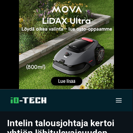
Intelin talousjohtaja kertoi
UUTISET
yhtiön lähitulevaisuuden