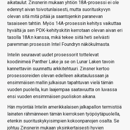
aikataulut. Zinsnerin mukaan yhtiön 18A-prosessi ei ole
edennyt aivan toivotunlaisesti, mutta suorituskyvyn
olevan sitä mitä pitää ja saantojenkin paranevan
tasaiseen tahtiin. Myös 14A-prosessin kehitys vaikuttaa
hyvältä ja sen PDK-kehityskitin kerrotaan olevan aivan eri
tasolla 18A:n kanssa, mikä tekee siitä heti selvästi
paremman prosessin Intel Foundryn näkökulmasta.
Intelin seuraavat uudet prosessorit tottelevat
koodinimeä Panther Lake ja se on Lunar Laken tavoin
kannettaviin suunnattu arkkitehtuuri. Zinsner kertoo
prosessoreiden olevan edelleen aikataulussaan ja
ensimmäisen mallin julkaisun tapahtuvan vielä tämän
vuoden puolella, kun laajempaa saatavuutta on luvassa
ensi vuoden ensimmäisen puoliskon aikana.
Hän myöntää Intelin amerikkalaisen jalkapallon termistöä
lainaten rähmänneen tämän kierroksen työpöytäpuolella,
etenkin suorituskykyisimpien kokoonpanojen osalta. Se
johtuu Zinsnerin mukaan yksinkertaisesti hyvien