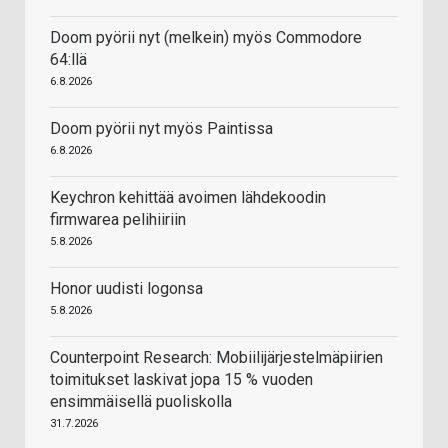
Vastaa
Doom pyörii nyt (melkein) myös Commodore
64:llä
6.8.2026
Doom pyörii nyt myös Paintissa
6.8.2026
Keychron kehittää avoimen lähdekoodin
firmwarea pelihiiriin
5.8.2026
Honor uudisti logonsa
5.8.2026
Counterpoint Research: Mobiilijärjestelmäpiirien
toimitukset laskivat jopa 15 % vuoden
ensimmäisellä puoliskolla
31.7.2026