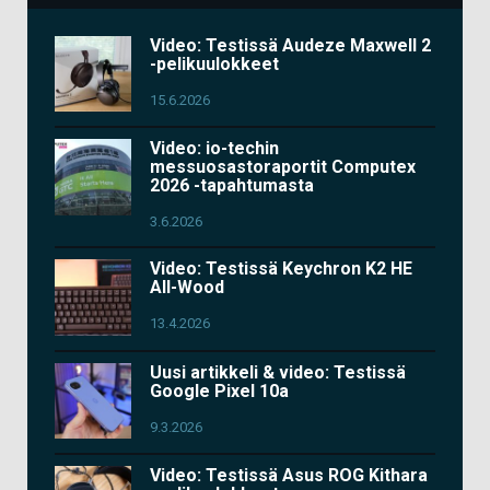
Video: Testissä Audeze Maxwell 2
-pelikuulokkeet
15.6.2026
Video: io-techin
messuosastoraportit Computex
2026 -tapahtumasta
3.6.2026
Video: Testissä Keychron K2 HE
All-Wood
13.4.2026
Uusi artikkeli & video: Testissä
Google Pixel 10a
9.3.2026
Video: Testissä Asus ROG Kithara