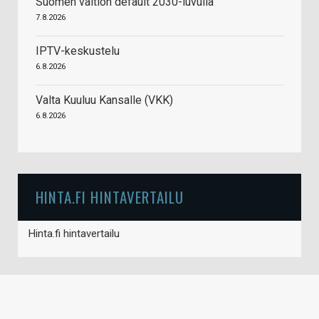
Suomen valtion default 2030-luvulla
7.8.2026
IPTV-keskustelu
6.8.2026
Valta Kuuluu Kansalle (VKK)
6.8.2026
HINTA.FI HINTAVERTAILU
Hinta.fi hintavertailu