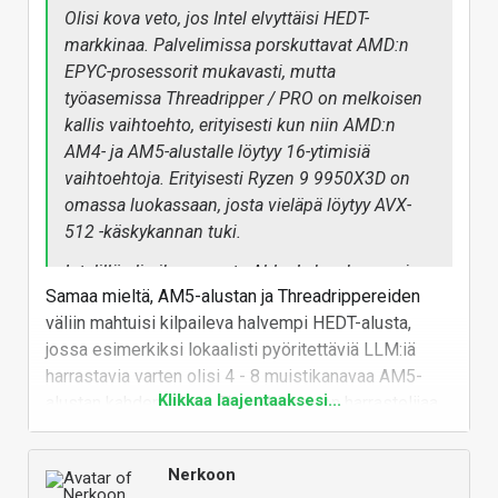
Vastaa
Olisi kova veto, jos Intel elvyttäisi HEDT-
markkinaa. Palvelimissa porskuttavat AMD:n
EPYC-prosessorit mukavasti, mutta
työasemissa Threadripper / PRO on melkoisen
kallis vaihtoehto, erityisesti kun niin AMD:n
AM4- ja AM5-alustalle löytyy 16-ytimisiä
vaihtoehtoja. Erityisesti Ryzen 9 9950X3D on
omassa luokassaan, josta vieläpä löytyy AVX-
512 -käskykannan tuki.
Intelillä oli oikea suunta Alder Laken kanssa ja
Samaa mieltä, AM5-alustan ja Threadrippereiden
siellähän oli alkupään tuotannossa
väliin mahtuisi kilpaileva halvempi HEDT-alusta,
epähuomiossa jäänyt AVX-512 -tuki
jossa esimerkiksi lokaalisti pyöritettäviä LLM:iä
mahdolliseksi E-ytimet pois kytkemällä. P-
harrastavia varten olisi 4 - 8 muistikanavaa AM5-
ydinten suorituskyky on edelleenkin LGA1700-
Klikkaa laajentaaksesi...
alustan kahden sijaan. Threadripper on harrastelijaa
alustalla vahvaa, erityisesti ylikellottaessa
ajatellen turhan kallis ja TRX50:llä ei saa kuin vasta
korkeille kellotaajuuksille (6+ GHz), joihin
neljällä muistikanavalla varustetun Threadripperin, eli
puolestaan AMD:n Zen 5 -ytimetkään eivät
Nerkoon
joutuu investoimaan kunnolla kahdeksaa varten.
välttämättä yllä.