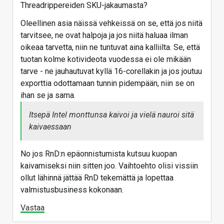
alustan suunnitteluvaiheessa aavistaa kyseistä
Threadrippereiden SKU-jakaumasta?
Threadripper PRO 9955WX: (16 ydintä)
käyttötarkoitusta prossuille, eli saattaa olla
L2-Cache 16MiB (16x 1MiB)
Oleellinen asia näissä vehkeissä on se, että jos niitä
moinen kilpailu vasta seuraavien alustojen juttu,
L3-Cache 64MiB (
2x 32MiB
)
tarvitsee, ne ovat halpoja ja jos niitä haluaa ilman
jos sellaiseen lähdetään.
oikeaa tarvetta, niin ne tuntuvat aina kalliilta. Se, että
Threadripper PRO 9975WX: (32 ydintä)
tuotan kolme kotivideota vuodessa ei ole mikään
L2-Cache 32MiB (32x 1MiB)
tarve - ne jauhautuvat kyllä 16-corellakin ja jos joutuu
L3-Cache 128MiB (
4x
32MiB)
exporttia odottamaan tunnin pidempään, niin se on
Threadripper PRO 9985WX: (64 ydintä)
ihan se ja sama.
L2-Cache 64MiB (64x 1MiB)
L3-Cache 256MiB (
Itsepä Intel monttunsa kaivoi ja vielä nauroi sitä
8x
32MiB)
kaivaessaan
Kun taas EPYCeillä:
AMD Epyc 9175F (16-ydintä)
No jos RnD:n epäonnistumista kutsuu kuopan
L2-Cache 16MiB (16x 1MiB)
kaivamiseksi niin sitten joo. Vaihtoehto olisi vissiin
L3-Cache 512MiB (
16x
32MiB) (16x yhden CPU:n
ollut lähinnä jättää RnD tekemättä ja lopettaa
chiplettiä(!), loput 7/chiplet disabloitu) -> tukea olisi
valmistusbusiness kokonaan.
16-kanavaiseen muistiväylään mitä alusta ei
kuitnkaan tue.
Vastaa
AMD Epyc 9275F (24 ydintä):