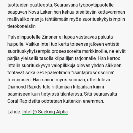
tuotteiden puutteesta. Seuraavana työpöytäpuolelle
saapuvan Nova Laken hän kehuu sisältävän kattavamman
mallivalikoiman ja tähtäämään myös suorituskykyisimpiin
tietokoneisiin.
Palvelinpuolelle Zinsner ei lupaa vastaavaa paluuta
huipulle. Vaikka Intel tuo kerta toisensa jälkeen entistä
suorituskykyisempiä prosessoreita markkinoille, ne eivät
pärjää yleisellä tasolla kilpailijan tarjonnalle. Hän kertoo
Intelin suorituskyvyn valopilkkuja olevan yhden säikeen
tehtävät sekä GPU-palvelimen ”isäntäprosessorina”
toimimisen. Hän sanoo myös suoraan, ettei tuleva
Diamond Rapids tule riittämään kilpailijan kiinni
saamiseen kuin tietyissä tilanteissa. Sitä seuraavalta
Coral Rapidsilta odotetaan kuitenkin enemmän.
Lähde:
Intel @ Seeking Alpha