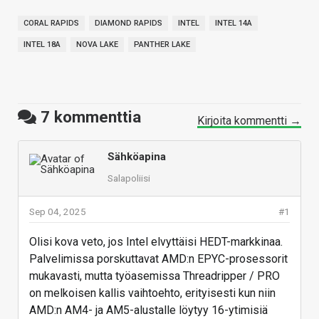
CORAL RAPIDS
DIAMOND RAPIDS
INTEL
INTEL 14A
INTEL 18A
NOVA LAKE
PANTHER LAKE
7
kommenttia
Kirjoita kommentti →
Sähköapina
Salapoliisi
Sep 04, 2025
#1
Olisi kova veto, jos Intel elvyttäisi HEDT-markkinaa.
Palvelimissa porskuttavat AMD:n EPYC-prosessorit
mukavasti, mutta työasemissa Threadripper / PRO
on melkoisen kallis vaihtoehto, erityisesti kun niin
AMD:n AM4- ja AM5-alustalle löytyy 16-ytimisiä