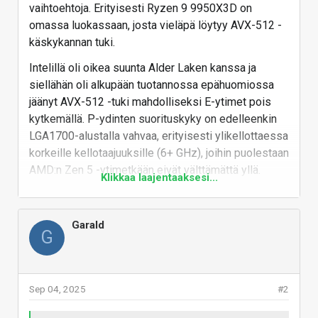
vaihtoehtoja. Erityisesti Ryzen 9 9950X3D on
omassa luokassaan, josta vieläpä löytyy AVX-512 -
käskykannan tuki.
Intelillä oli oikea suunta Alder Laken kanssa ja
siellähän oli alkupään tuotannossa epähuomiossa
jäänyt AVX-512 -tuki mahdolliseksi E-ytimet pois
kytkemällä. P-ydinten suorituskyky on edelleenkin
LGA1700-alustalla vahvaa, erityisesti ylikellottaessa
korkeille kellotaajuuksille (6+ GHz), joihin puolestaan
AMD:n Zen 5 -ytimetkään eivät välttämättä yllä.
Klikkaa laajentaaksesi...
Pieni tyhjiö markkinassa, johon voisi hyvin mahtua
moniytiminen virtasyöppö raa'alla suorituskyvyllä.
Garald
Siksi mm. huhuttu Bartlett Lake-S -prosessori 12 P-
G
ytimellä olisi monelle kiinnostava, vaikkakin se
vaikuttaa epätodennäköiseltä. Joka tapauksessa
pientä nälkää tuollaiselle hirviölle löytyy ja siihen
Sep 04, 2025
#2
päälle järeä vesijäähdytys ja hyvää voisi tulla.