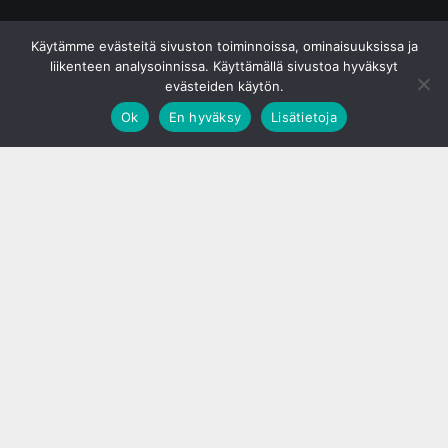
© S&J Media Oy
Käytämme evästeitä sivuston toiminnoissa, ominaisuuksissa ja
liikenteen analysoinnissa. Käyttämällä sivustoa hyväksyt
evästeiden käytön.
Ok
En hyväksy
Lisätietoja
;