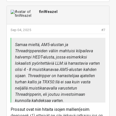
finWeazel
Sep 04, 2025
#7
Samaa mieltä, AM5-alustan ja
Threadrippereiden väliin mahtuisi kilpaileva
halvempi HEDT-alusta, jossa esimerkiksi
lokaalisti pyöritettäviä LLM:iä harrastavia varten
olisi 4 - 8 muistikanavaa AM5-alustan kahden
sijaan. Threadripper on harrastelijaa ajatellen
turhan kallis ja TRX50:llä ei saa kuin vasta
neljällä muistikanavalla varustetun
Threadripperin, eli joutuu investoimaan
kunnolla kahdeksaa varten.
Prossut ovat niin hitaita isojen mallien(esim.
Prossun keskusmuisti on käsittääkseni se
deepseek r1) etteivät ne ole järkevä ratkaisu jos on