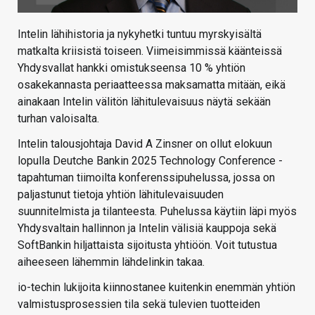
Intelin lähihistoria ja nykyhetki tuntuu myrskyisältä
matkalta kriisistä toiseen. Viimeisimmissä käänteissä
Yhdysvallat hankki omistukseensa 10 % yhtiön
osakekannasta periaatteessa maksamatta mitään, eikä
ainakaan Intelin välitön lähitulevaisuus näytä sekään
turhan valoisalta.
Intelin talousjohtaja David A Zinsner on ollut elokuun
lopulla Deutche Bankin 2025 Technology Conference -
tapahtuman tiimoilta konferenssipuhelussa, jossa on
paljastunut tietoja yhtiön lähitulevaisuuden
suunnitelmista ja tilanteesta. Puhelussa käytiin läpi myös
Yhdysvaltain hallinnon ja Intelin välisiä kauppoja sekä
SoftBankin hiljattaista sijoitusta yhtiöön. Voit tutustua
aiheeseen lähemmin lähdelinkin takaa.
io-techin lukijoita kiinnostanee kuitenkin enemmän yhtiön
valmistusprosessien tila sekä tulevien tuotteiden