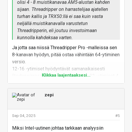
olisi 4 - 8 muistikanavaa AM5-alustan kahden
sijaan. Threadripper on harrastelijaa ajatellen
turhan kallis ja TRX50:llä ei saa kuin vasta
neljällä muistikanavalla varustetun
Threadripperin, eli joutuu investoimaan
kunnolla kahdeksaa varten.
Ja jotta saa niissä Threadripper Pro -malleissa sen
Prossun keskusmuisti on käsittääkseni se
8-kanavan hyödyn, pitää ostaa vähintään 64-ytiminen
kustannustehokkain vaihtoehto isojen mallien
versio.
pyörittämiseen, koska muisti loppuu auttamatta
12-16 -ytimiset hyödyntävät samanaikaisesti
kesken kuluttajanäyttiksistä ja oikeastaan pro-
Klikkaa laajentaaksesi...
(tiedonsiirrossa) 2 muistikanavaa, 24-32 -ytimiset 4
luokan näytönohjaimistakin. Markkinaa
muistikanavaa ja vasta isommat täyttä 8
mielestäni olisi ainakin jonkin verran tällä
muistikanavaa.
alueella harrastelijoiden ja korkeakoulujen
zepi
Kaikkien kanavien muistit toki ovat käytössä, mutta
saralla, jos kykenisivät HEDT-alustan
chiplettien määrästä johtuen muistikanavien
julkaisemaan alustan riittävällä muistikaistalla.
liikenteessä on rajoituksia.
Eri asia uskalletaanko lähteä syömään
Sep 04, 2025
#5
kalliimpaa markkinaosuutta halvemmalla
EPYCeillä (osin malleista riippuen) tätä rajoitetta ei
tuotteella ja se, että osattiinko 2 vuotta sitten
Miksi Intel-uutinen johtaa tarkkaan analyysiin
ole (osassa EPYCeistä on vastaavia rajoitteita) :