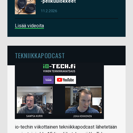
-pelikuulokkeet
11.2.2026
Lisää videoita
TEKNIIKKAPODCAST
io-techin viikottainen tekniikkapodcast lähetetään