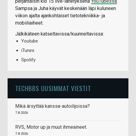
perjantaisin klo 15 live-lähetyksenä
YouTubessa
.
Sampsa ja Juha käyvät keskenään läpi kuluneen
viikon ajalta ajankohtaiset tietotekniikka- ja
mobiiliaiheet.
Jälkikäteen katseltavissa/kuunneltavissa:
Youtube
iTunes
Spotify
TECHBBS UUSIMMAT VIESTIT
Mikä ärsyttää kanssa-autoilijoissa?
7.8.2026
RVS, Motor up ja muut ihmeaineet.
7.8.2026