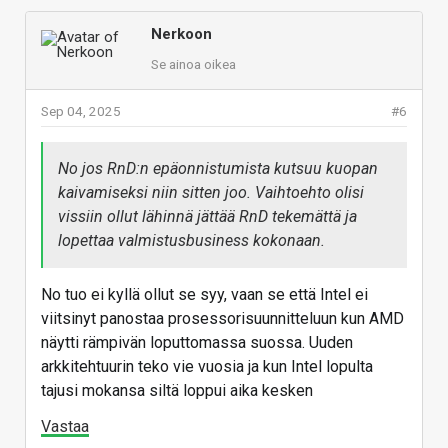
L2-Cache 24MiB (24x 1MiB)
Nerkoon
L3-Cache 256MiB (
8x
32MiB)(8x kolmen CPU:n
Se ainoa oikea
chiplettiä, loput 5/chiplet disabloitu)
Vastaa
Sep 04, 2025
#6
No jos RnD:n epäonnistumista kutsuu kuopan
kaivamiseksi niin sitten joo. Vaihtoehto olisi
vissiin ollut lähinnä jättää RnD tekemättä ja
lopettaa valmistusbusiness kokonaan.
No tuo ei kyllä ollut se syy, vaan se että Intel ei
viitsinyt panostaa prosessorisuunnitteluun kun AMD
näytti rämpivän loputtomassa suossa. Uuden
arkkitehtuurin teko vie vuosia ja kun Intel lopulta
tajusi mokansa siltä loppui aika kesken
Vastaa