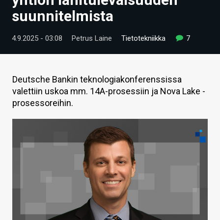
ARTIKKELIT
suunnitelmista
VIDEOT
4.9.2025 - 03:08
Petrus Laine
Tietotekniikka
7
TECHBBS
TIETOA
Deutsche Bankin teknologiakonferenssissa
valettiin uskoa mm. 14A-prosessiin ja Nova Lake -
HINTA.FI
prosessoreihin.
KAUPPA
VAIHDA TEEMA
HAKU