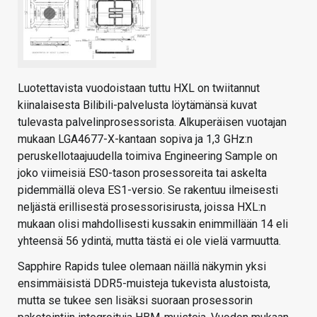
Luotettavista vuodoistaan tuttu HXL on twiitannut
kiinalaisesta Bilibili-palvelusta löytämänsä kuvat
tulevasta palvelinprosessorista. Alkuperäisen vuotajan
mukaan LGA4677-X-kantaan sopiva ja 1,3 GHz:n
peruskellotaajuudella toimiva Engineering Sample on
joko viimeisiä ES0-tason prosessoreita tai askelta
pidemmällä oleva ES1-versio. Se rakentuu ilmeisesti
neljästä erillisestä prosessorisirusta, joissa HXL:n
mukaan olisi mahdollisesti kussakin enimmillään 14 eli
yhteensä 56 ydintä, mutta tästä ei ole vielä varmuutta.
Sapphire Rapids tulee olemaan näillä näkymin yksi
ensimmäisistä DDR5-muisteja tukevista alustoista,
mutta se tukee sen lisäksi suoraan prosessorin