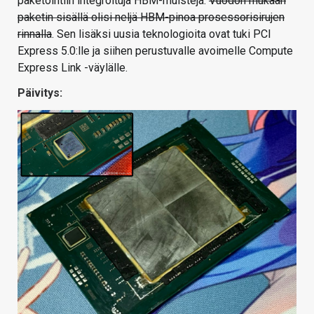
paketointiin integroituja HBM-muisteja.
Vuodon mukaan
paketin sisällä olisi neljä HBM-pinoa prosessorisirujen
rinnalla
. Sen lisäksi uusia teknologioita ovat tuki PCI
Express 5.0:lle ja siihen perustuvalle avoimelle Compute
Express Link -väylälle.
Päivitys: