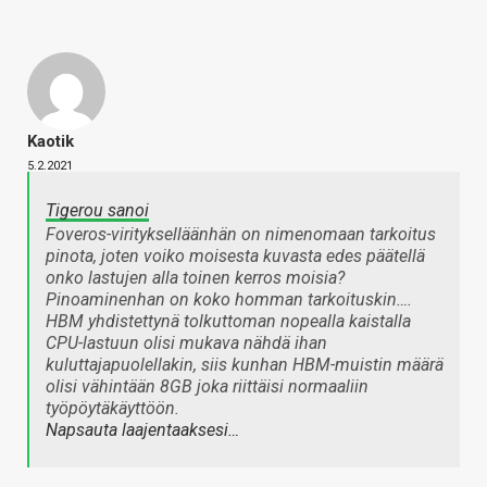
Kaotik
5.2.2021
Tigerou sanoi
Foveros-viritykselläänhän on nimenomaan tarkoitus
pinota, joten voiko moisesta kuvasta edes päätellä
onko lastujen alla toinen kerros moisia?
Pinoaminenhan on koko homman tarkoituskin….
HBM yhdistettynä tolkuttoman nopealla kaistalla
CPU-lastuun olisi mukava nähdä ihan
kuluttajapuolellakin, siis kunhan HBM-muistin määrä
olisi vähintään 8GB joka riittäisi normaaliin
työpöytäkäyttöön.
Napsauta laajentaaksesi…