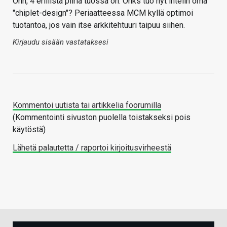
Öhh, 4 erillistä piiriä tuossa on. Onks tuo nyt intelin oma
"chiplet-design"? Periaatteessa MCM kyllä optimoi
tuotantoa, jos vain itse arkkitehtuuri taipuu siihen.
Kirjaudu sisään vastataksesi
Kommentoi uutista tai artikkelia foorumilla
(Kommentointi sivuston puolella toistakseksi pois
käytöstä)
Lähetä palautetta / raportoi kirjoitusvirheestä