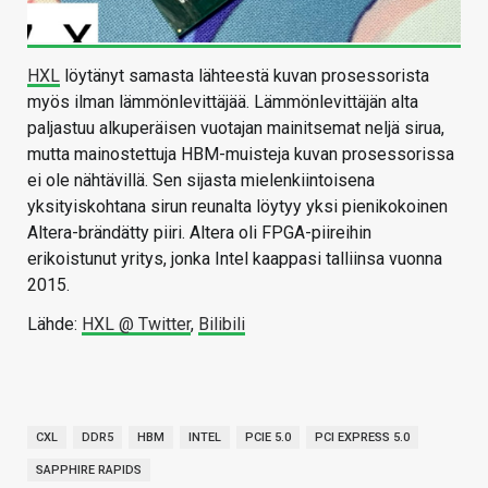
HXL
löytänyt samasta lähteestä kuvan prosessorista
myös ilman lämmönlevittäjää. Lämmönlevittäjän alta
paljastuu alkuperäisen vuotajan mainitsemat neljä sirua,
mutta mainostettuja HBM-muisteja kuvan prosessorissa
ei ole nähtävillä. Sen sijasta mielenkiintoisena
yksityiskohtana sirun reunalta löytyy yksi pienikokoinen
Altera-brändätty piiri. Altera oli FPGA-piireihin
erikoistunut yritys, jonka Intel kaappasi talliinsa vuonna
2015.
Lähde:
HXL @ Twitter
,
Bilibili
CXL
DDR5
HBM
INTEL
PCIE 5.0
PCI EXPRESS 5.0
SAPPHIRE RAPIDS