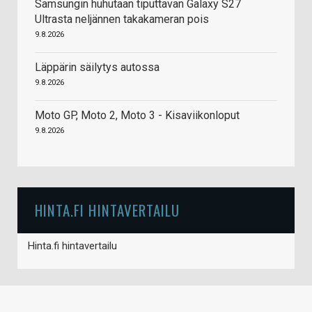
Samsungin huhutaan tiputtavan Galaxy S27
Ultrasta neljännen takakameran pois
9.8.2026
Läppärin säilytys autossa
9.8.2026
Moto GP, Moto 2, Moto 3 - Kisaviikonloput
9.8.2026
HINTA.FI HINTAVERTAILU
Hinta.fi hintavertailu