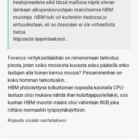
heatspreaderia eikä tässä mallissa näytä olevan
lainkaan alkuperäisvuotajan mainitsemia HBM-
muisteja. HBM-tuki oli kuitenkin tiedossa jo
entuudestaan, eli se itsessään ei ole virheellistä
tietoa.
Napsauta laajentaaksesi…
Foveros-viritykselläänhän on nimenomaan tarkoitus
pinota, joten voiko moisesta kuvasta edes päätellä onko
lastujen alla toinen kerros moisia? Pinoaminenhan on
koko homman tarkoituskin….
HBM yhdistettynä tolkuttoman nopealla kaistalla CPU-
lastuun olisi mukava nähdä ihan kuluttajapuolellakin, siis
kunhan HBM-muistin määrä olisi vähintään 8GB joka
riittäisi normaaliin työpöytäkäyttöön.
Kirjaudu sisään vastataksesi