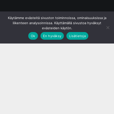
© S&J Media Oy
Käytämme evästeitä sivuston toiminnoissa, ominaisuuksissa ja
liikenteen analysoinnissa. Käyttämällä sivustoa hyväksyt
evästeiden käytön.
Ok
En hyväksy
Lisätietoja
;