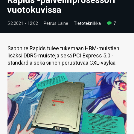
ARTIKKELIT
vuotokuvissa
VIDEOT
5.2.2021 - 12:02
Petrus Laine
Tietotekniikka
7
TECHBBS
TIETOA
Sapphire Rapids tulee tukemaan HBM-muistien
lisäksi DDR5-muisteja sekä PCI Express 5.0 -
HINTA.FI
standardia sekä siihen perustuvaa CXL-väylää.
KAUPPA
VAIHDA TEEMA
HAKU