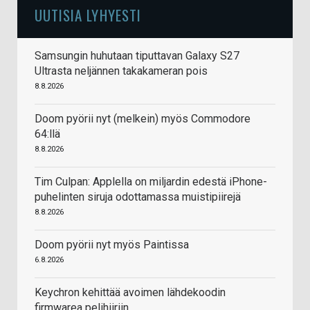
UUTISIA LYHYESTI
Samsungin huhutaan tiputtavan Galaxy S27
Ultrasta neljännen takakameran pois
8.8.2026
Doom pyörii nyt (melkein) myös Commodore
64:llä
8.8.2026
Tim Culpan: Applella on miljardin edestä iPhone-
puhelinten siruja odottamassa muistipiirejä
8.8.2026
Doom pyörii nyt myös Paintissa
6.8.2026
Keychron kehittää avoimen lähdekoodin
firmwarea pelihiiriin