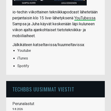
io-techin viikottainen tekniikkapodcast lähetetään
perjantaisin klo 15 live-lähetyksenä
YouTubessa
.
Sampsa ja Juha käyvät keskenään läpi kuluneen
viikon ajalta ajankohtaiset tietotekniikka- ja
mobiiliaiheet.
Jälkikäteen katseltavissa/kuunneltavissa:
Youtube
iTunes
Spotify
TECHBBS UUSIMMAT VIESTIT
Perunalastut
9.8.2026