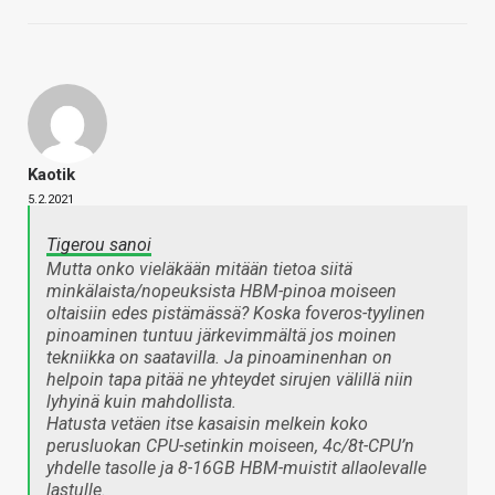
Kaotik
5.2.2021
Tigerou sanoi
Mutta onko vieläkään mitään tietoa siitä
minkälaista/nopeuksista HBM-pinoa moiseen
oltaisiin edes pistämässä? Koska foveros-tyylinen
pinoaminen tuntuu järkevimmältä jos moinen
tekniikka on saatavilla. Ja pinoaminenhan on
helpoin tapa pitää ne yhteydet sirujen välillä niin
lyhyinä kuin mahdollista.
Hatusta vetäen itse kasaisin melkein koko
perusluokan CPU-setinkin moiseen, 4c/8t-CPU’n
yhdelle tasolle ja 8-16GB HBM-muistit allaolevalle
lastulle.