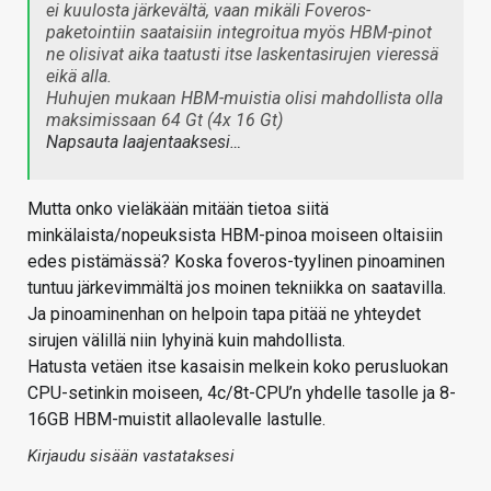
ei kuulosta järkevältä, vaan mikäli Foveros-
paketointiin saataisiin integroitua myös HBM-pinot
ne olisivat aika taatusti itse laskentasirujen vieressä
eikä alla.
Huhujen mukaan HBM-muistia olisi mahdollista olla
maksimissaan 64 Gt (4x 16 Gt)
Napsauta laajentaaksesi…
Mutta onko vieläkään mitään tietoa siitä
minkälaista/nopeuksista HBM-pinoa moiseen oltaisiin
edes pistämässä? Koska foveros-tyylinen pinoaminen
tuntuu järkevimmältä jos moinen tekniikka on saatavilla.
Ja pinoaminenhan on helpoin tapa pitää ne yhteydet
sirujen välillä niin lyhyinä kuin mahdollista.
Hatusta vetäen itse kasaisin melkein koko perusluokan
CPU-setinkin moiseen, 4c/8t-CPU’n yhdelle tasolle ja 8-
16GB HBM-muistit allaolevalle lastulle.
Kirjaudu sisään vastataksesi