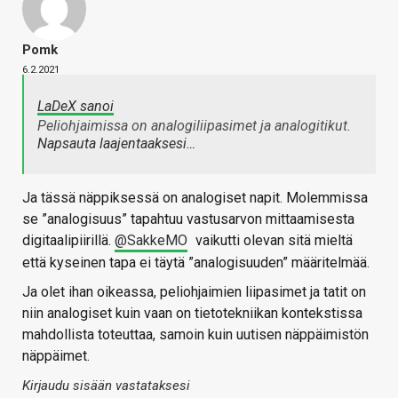
Pomk
6.2.2021
LaDeX sanoi
Peliohjaimissa on analogiliipasimet ja analogitikut.
Napsauta laajentaaksesi…
Ja tässä näppiksessä on analogiset napit. Molemmissa
se ”analogisuus” tapahtuu vastusarvon mittaamisesta
digitaalipiirillä.
@SakkeMO
vaikutti olevan sitä mieltä
että kyseinen tapa ei täytä ”analogisuuden” määritelmää.
Ja olet ihan oikeassa, peliohjaimien liipasimet ja tatit on
niin analogiset kuin vaan on tietotekniikan kontekstissa
mahdollista toteuttaa, samoin kuin uutisen näppäimistön
näppäimet.
Kirjaudu sisään vastataksesi