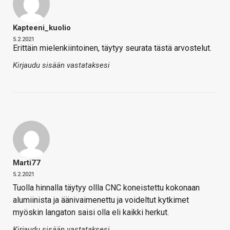
Kapteeni_kuolio
5.2.2021
Erittäin mielenkiintoinen, täytyy seurata tästä arvostelut.
Kirjaudu sisään vastataksesi
Marti77
5.2.2021
Tuolla hinnalla täytyy ollla CNC koneistettu kokonaan
alumiinista ja äänivaimenettu ja voideltut kytkimet
myöskin langaton saisi olla eli kaikki herkut.
Kirjaudu sisään vastataksesi