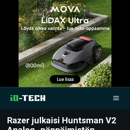
Razer julkaisi Huntsman V2
UUTISET
Analog -näppäimistön