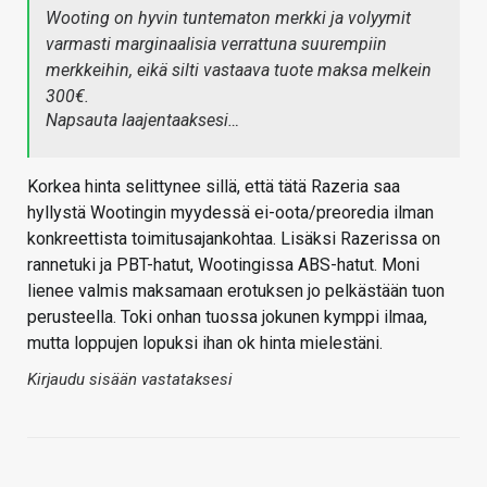
Wooting on hyvin tuntematon merkki ja volyymit
varmasti marginaalisia verrattuna suurempiin
merkkeihin, eikä silti vastaava tuote maksa melkein
300€.
Napsauta laajentaaksesi…
Korkea hinta selittynee sillä, että tätä Razeria saa
hyllystä Wootingin myydessä ei-oota/preoredia ilman
konkreettista toimitusajankohtaa. Lisäksi Razerissa on
rannetuki ja PBT-hatut, Wootingissa ABS-hatut. Moni
lienee valmis maksamaan erotuksen jo pelkästään tuon
perusteella. Toki onhan tuossa jokunen kymppi ilmaa,
mutta loppujen lopuksi ihan ok hinta mielestäni.
Kirjaudu sisään vastataksesi