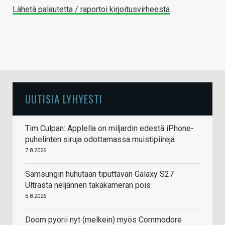
Lähetä palautetta / raportoi kirjoitusvirheestä
UUTISIA LYHYESTI
Tim Culpan: Applella on miljardin edestä iPhone-
puhelinten siruja odottamassa muistipiirejä
7.8.2026
Samsungin huhutaan tiputtavan Galaxy S27
Ultrasta neljännen takakameran pois
6.8.2026
Doom pyörii nyt (melkein) myös Commodore