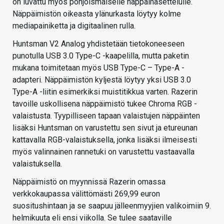
on luvattu myös pohjoismaiselle näppäinasettelulle.
Näppäimistön oikeasta ylänurkasta löytyy kolme
mediapainiketta ja digitaalinen rulla.
Huntsman V2 Analog yhdistetään tietokoneeseen
punotulla USB 3.0 Type-C -kaapelilla, mutta paketin
mukana toimitetaan myös USB Type-C – Type-A -
adapteri. Näppäimistön kyljestä löytyy yksi USB 3.0
Type-A -liitin esimerkiksi muistitikkua varten. Razerin
tavoille uskollisena näppäimistö tukee Chroma RGB -
valaistusta. Tyypilliseen tapaan valaistujen näppäinten
lisäksi Huntsman on varustettu sen sivut ja etureunan
kattavalla RGB-valaistuksella, jonka lisäksi ilmeisesti
myös valinnainen rannetuki on varustettu vastaavalla
valaistuksella.
Näppäimistö on myynnissä Razerin omassa
verkkokaupassa välittömästi 269,99 euron
suositushintaan ja se saapuu jälleenmyyjien valikoimiin 9.
helmikuuta eli ensi viikolla. Se tulee saataville