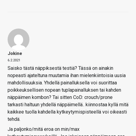
Jokine
6.2.2021
Saisko tästä näppiksestä testiä? Tässä on ainakin
nopeasti ajateltuna muutamia ihan mielenkiintoisia uusia
mahdollisuuksia. Yhdellä painalluksella voi suorittaa
poikkeuksellisen nopean tuplapainalluksen tai kahden
näppäimen kombon? Tai sitten CoD: crouch/prone
tarkasti haltuun yhdellä näppäimellä.. kiinnostaa kyllä mitä
kaikkee tuolla kahdella kytkeytymispisteellä voi oikeasti
tehdä.
Ja paljonko/mitä eroa on min/max