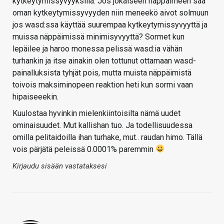
kytkeytymissyvyyksillä. Jos jokaiseen näppäimeen saa
oman kytkeytymissyvyyden niin meneekö aivot solmuun
jos wasd:ssa käyttää suurempaa kytkeytymissyvyyttä ja
muissa näppäimissä minimisyvyyttä? Sormet kun
lepäilee ja haroo monessa pelissä wasd:ia vähän
turhankin ja itse ainakin olen tottunut ottamaan wasd-
painalluksista tyhjät pois, mutta muista näppäimistä
toivois maksiminopeen reaktion heti kun sormi vaan
hipaiseeekin.
Kuulostaa hyvinkin mielenkiintoisilta nämä uudet
ominaisuudet. Mut kallishan tuo. Ja todellisuudessa
omilla pelitaidoilla ihan turhake, mut.. raudan himo. Tällä
vois pärjätä peleissä 0.0001% paremmin
Kirjaudu sisään vastataksesi