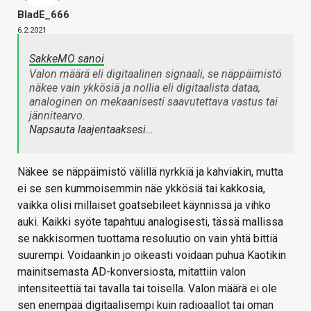
BladE_666
6.2.2021
SakkeMO sanoi
Valon määrä eli digitaalinen signaali, se näppäimistö
näkee vain ykkösiä ja nollia eli digitaalista dataa,
analoginen on mekaanisesti saavutettava vastus tai
jännitearvo.
Napsauta laajentaaksesi…
Näkee se näppäimistö välillä nyrkkiä ja kahviakin, mutta
ei se sen kummoisemmin näe ykkösiä tai kakkosia,
vaikka olisi millaiset goatsebileet käynnissä ja vihko
auki. Kaikki syöte tapahtuu analogisesti, tässä mallissa
se nakkisormen tuottama resoluutio on vain yhtä bittiä
suurempi. Voidaankin jo oikeasti voidaan puhua Kaotikin
mainitsemasta AD-konversiosta, mitattiin valon
intensiteettiä tai tavalla tai toisella. Valon määrä ei ole
sen enempää digitaalisempi kuin radioaallot tai oman