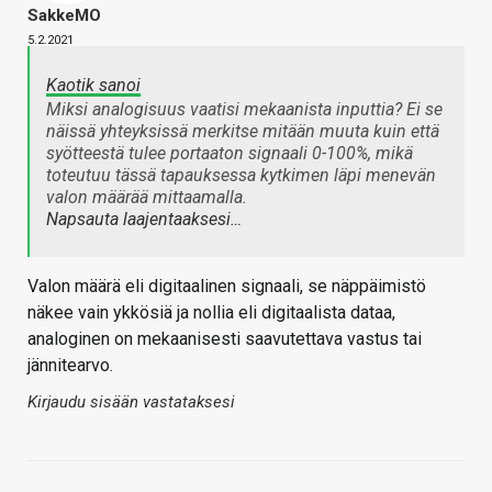
SakkeMO
5.2.2021
Kaotik sanoi
Miksi analogisuus vaatisi mekaanista inputtia? Ei se
näissä yhteyksissä merkitse mitään muuta kuin että
syötteestä tulee portaaton signaali 0-100%, mikä
toteutuu tässä tapauksessa kytkimen läpi menevän
valon määrää mittaamalla.
Napsauta laajentaaksesi…
Valon määrä eli digitaalinen signaali, se näppäimistö
näkee vain ykkösiä ja nollia eli digitaalista dataa,
analoginen on mekaanisesti saavutettava vastus tai
jännitearvo.
Kirjaudu sisään vastataksesi