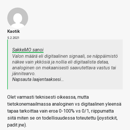
Kaotik
5.2.2021
SakkeMO sanoi
Valon määrä eli digitaalinen signaali, se näppäimistö
näkee vain ykkösiä ja nollia eli digitaalista dataa,
analoginen on mekaanisesti saavutettava vastus tai
jännitearvo.
Napsauta laajentaaksesi…
Olet varmasti teknisesti oikeassa, mutta
tietokonemaailmassa analoginen vs digitaalinen yleensä
tapaa tarkoittaa vain eroa 0-100% vs 0/1, riippumatta
siitä miten se on todellisuudessa toteutettu (joystickit,
padit jne).