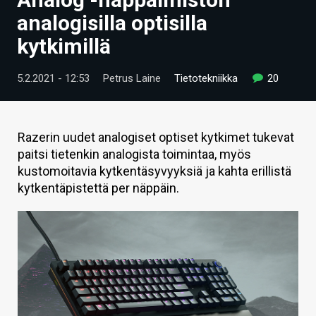
ARTIKKELIT
analogisilla optisilla
kytkimillä
VIDEOT
TECHBBS
5.2.2021 - 12:53
Petrus Laine
Tietotekniikka
20
TIETOA
HINTA.FI
Razerin uudet analogiset optiset kytkimet tukevat
paitsi tietenkin analogista toimintaa, myös
KAUPPA
kustomoitavia kytkentäsyvyyksiä ja kahta erillistä
kytkentäpistettä per näppäin.
VAIHDA TEEMA
HAKU