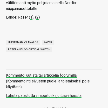
välittömästi myös pohjoismaisella Nordic-
näppäinasettelulla.
Lähde: Razer (
1
), (
2
)
HUNTSMAN V2 ANALOG
RAZER
RAZER ANALOG OPTICAL SWITCH
Kommentoi uutista tai artikkelia foorumilla
(Kommentointi sivuston puolella toistaiseksi pois
käytöstä)
Lähetä palautetta / raportoi kirjoitusvirheestä
20 KOMMENTTIA