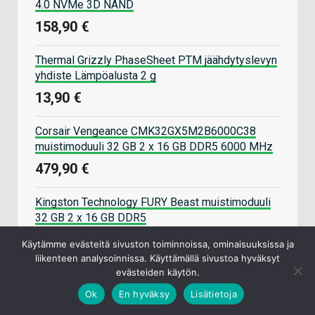
4.0 NVMe 3D NAND
158,90 €
Thermal Grizzly PhaseSheet PTM jäähdytyslevyn
yhdiste Lämpöalusta 2 g
13,90 €
Corsair Vengeance CMK32GX5M2B6000C38
muistimoduuli 32 GB 2 x 16 GB DDR5 6000 MHz
479,90 €
Kingston Technology FURY Beast muistimoduuli
32 GB 2 x 16 GB DDR5
519,90 €
Käytämme evästeitä sivuston toiminnoissa, ominaisuuksissa ja
liikenteen analysoinnissa. Käyttämällä sivustoa hyväksyt
Kingston Technology NV3 2 TB M.2 PCI Express
evästeiden käytön.
4.0 NVMe 3D NAND
Ok
En hyväksy
Lisätietoja
265,90 €