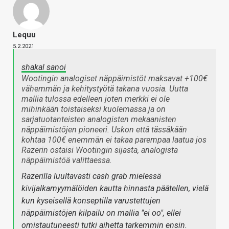
Lequu
5.2.2021
shakal sanoi
Wootingin analogiset näppäimistöt maksavat +100€
vähemmän ja kehitystyötä takana vuosia. Uutta
mallia tulossa edelleen joten merkki ei ole
mihinkään toistaiseksi kuolemassa ja on
sarjatuotanteisten analogisten mekaanisten
näppäimistöjen pioneeri. Uskon että tässäkään
kohtaa 100€ enemmän ei takaa parempaa laatua jos
Razerin ostaisi Wootingin sijasta, analogista
näppäimistöä valittaessa.
Razerilla luultavasti cash grab mielessä
kivijalkamyymälöiden kautta hinnasta päätellen, vielä
kun kyseisellä konseptilla varustettujen
näppäimistöjen kilpailu on mallia "ei oo", ellei
omistautuneesti tutki aihetta tarkemmin ensin.