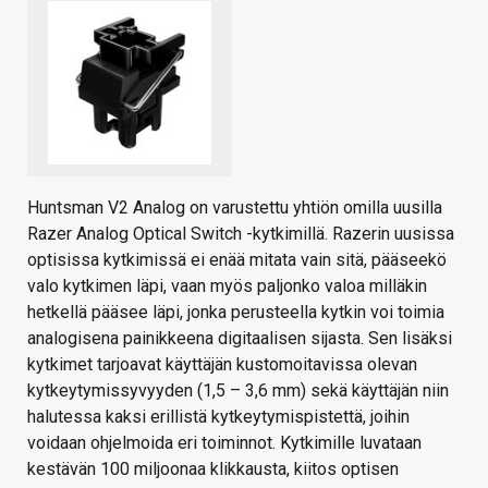
Huntsman V2 Analog on varustettu yhtiön omilla uusilla
Razer Analog Optical Switch -kytkimillä. Razerin uusissa
optisissa kytkimissä ei enää mitata vain sitä, pääseekö
valo kytkimen läpi, vaan myös paljonko valoa milläkin
hetkellä pääsee läpi, jonka perusteella kytkin voi toimia
analogisena painikkeena digitaalisen sijasta. Sen lisäksi
kytkimet tarjoavat käyttäjän kustomoitavissa olevan
kytkeytymissyvyyden (1,5 – 3,6 mm) sekä käyttäjän niin
halutessa kaksi erillistä kytkeytymispistettä, joihin
voidaan ohjelmoida eri toiminnot. Kytkimille luvataan
kestävän 100 miljoonaa klikkausta, kiitos optisen