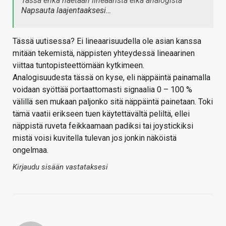
Tässä ehkä haetaan lineaarista eikä analogista
Napsauta laajentaaksesi…
Tässä uutisessa? Ei lineaarisuudella ole asian kanssa
mitään tekemistä, näppisten yhteydessä lineaarinen
viittaa tuntopisteettömään kytkimeen.
Analogisuudesta tässä on kyse, eli näppäintä painamalla
voidaan syöttää portaattomasti signaalia 0 – 100 %
välillä sen mukaan paljonko sitä näppäintä painetaan. Toki
tämä vaatii erikseen tuen käytettävältä peliltä, ellei
näppistä ruveta feikkaamaan padiksi tai joystickiksi
mistä voisi kuvitella tulevan jos jonkin näköistä
ongelmaa.
Kirjaudu sisään vastataksesi