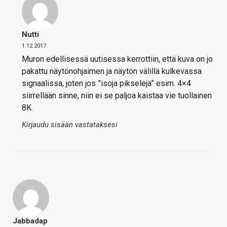
Nutti
1.12.2017
Muron edellisessä uutisessa kerrottiin, että kuva on jo
pakattu näytönohjaimen ja näytön välillä kulkevassa
signaalissa, joten jos ”isoja pikselejä” esim. 4×4
siirrellään sinne, niin ei se paljoa kaistaa vie tuollainen
8K.
Kirjaudu sisään vastataksesi
Jabbadap