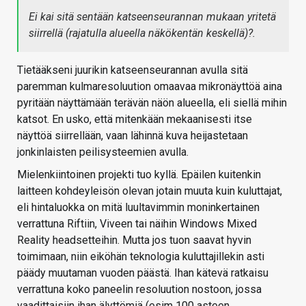
Ei kai sitä sentään katseenseurannan mukaan yritetä
siirrellä (rajatulla alueella näkökentän keskellä)?.
Tietääkseni juurikin katseenseurannan avulla sitä
paremman kulmaresoluution omaavaa mikronäyttöä aina
pyritään näyttämään terävän näön alueella, eli siellä mihin
katsot. En usko, että mitenkään mekaanisesti itse
näyttöä siirrellään, vaan lähinnä kuva heijastetaan
jonkinlaisten peilisysteemien avulla.
Mielenkiintoinen projekti tuo kyllä. Epäilen kuitenkin
laitteen kohdeyleisön olevan jotain muuta kuin kuluttajat,
eli hintaluokka on mitä luultavimmin moninkertainen
verrattuna Riftiin, Viveen tai näihin Windows Mixed
Reality headsetteihin. Mutta jos tuon saavat hyvin
toimimaan, niin eiköhän teknologia kuluttajillekin asti
päädy muutaman vuoden päästä. Ihan kätevä ratkaisu
verrattuna koko paneelin resoluution nostoon, jossa
vaadittaisiin ihan älyttömiä (esim 100 asteen