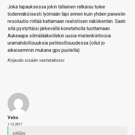
Joka tapauksessa jokin tällainen ratkaisu tulee
todennäköisesti lyömään läpi ennen kuin yhden paneelin
resoluutio riittää kattamaan realistisen näkökentän. Saati
sitä pystyttäisi järkevällä koneteholla tuottamaan.
Aukeaapa silmälääkeillekin uusia mielenkiintoisia
uramahdollisuuksia peliteollisuudessa (ollut jo
aikaisemmin mukana gpu puolella).
Kirjaudu sisään vastataksesi
Veko
1.12.2017
sik0zu