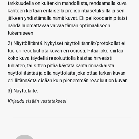
tarkkuudella on kuitenkin mahdollista, rendaamalla kuva
kahteen kertaan erilaisella projisointiasetuksilla ja sen
jälkeen yhdistämällä nämä kuvat. Eli pelikoodarin pitäisi
nähdä huomattavaa vaivaa tämän optimaaliseen
tukemiseen
2) Näyttöliitäntä. Nykyiset näyttöliitännät/protokollat ei
tue eri resoluutiota kuvan eri osissa. Pitää joko siirtää
koko kuva täydellä resoluutiolla kaistaa hirveästi
tuhlaten, tai sitten pitää käytätä kahta rinnakkaista
näyttöliitäntää ja olla näyttölaite joka ottaa tarkan kuvan
eri liitännästä sisään kuin pienemmän resoluution kuvan
3) Näyttölaite.
Kirjaudu sisään vastataksesi