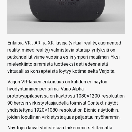
Erilaisia VR-, AR- ja XR-laseja (virtual reality, augmented
reality, mixed reality) valmistavia startup-yrityksiä on
putkahdellut viime vuosina esiin ympäri maailman. Yksi
mielenkiintoisimmista tuotteeksi asti edenneistä
virtuaalilasikonsepteista löytyy kotimaiselta Varjolta.
Varjon VR-lasien erikoisuus on kahden eri näytön
hyödyntäminen per silmä. Varjo Alpha -
prototyyppilaseissa on käytössä 1080×1200-resoluution
90 hertsin virkistystaajuudella toimivat Context-näytöt
yhdistettynä 1920×1080-resoluution Bionic-näyttöihin,
joiden lopullinen virkistystaajuus paljastuu myöhemmin.
Näyttöjen kuvat yhdistetään tarkemmin selittämättä