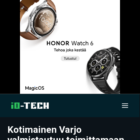
Kotimainen Varjo
UUTISET
valmistautuu toimittamaan