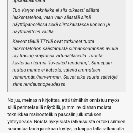
upskaalaamatta.
Tuo Varjon tekniikka ei siis oikeasti säästä
laskentatehoa, vaan vain säästää siinä
näyttöpaneelissa sekä siirtokaistassa koneen ja
näyttölaitteen välillä.
Kaverit täällä TTYllä ovat tutkineet tuota
laskentatehon säästämistä silmänseurannan avulla
ray tracing -käytössä virtuaalilaseilla. Tuosta
käytetään termiä "foveated rendering". Sinnepäin
ruutua minne ei katsota, säteitä ammutaan
vähemmän/harvemmin. Saivat aika suuria säästöjä
siinä rendausnopeudessa
No juu, meinasin kirjoittaa, että tämähän onnistuu myös
sillä perinteisellä näytöllä, ja mm. nvidiahan moista
tekniikkaa mainostelikin pascalin julkistuksen
yhteydessä. Noista nykyisistä ratkaisuista ei toki silmien
seurantaa taida juurikaan löytyä, ja kaippa tällä ratkaisulla