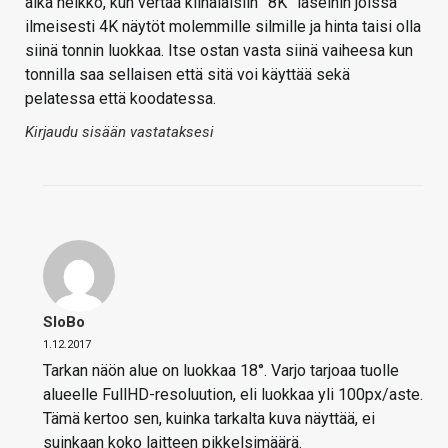
aika heikko, kun vertaa kiinalaisiin ”8K” laseihin joissa
ilmeisesti 4K näytöt molemmille silmille ja hinta taisi olla
siinä tonnin luokkaa. Itse ostan vasta siinä vaiheesa kun
tonnilla saa sellaisen että sitä voi käyttää sekä
pelatessa että koodatessa.
Kirjaudu sisään vastataksesi
SloBo
1.12.2017
Tarkan näön alue on luokkaa 18°. Varjo tarjoaa tuolle
alueelle FullHD-resoluution, eli luokkaa yli 100px/aste.
Tämä kertoo sen, kuinka tarkalta kuva näyttää, ei
suinkaan koko laitteen pikkelsimäärä.