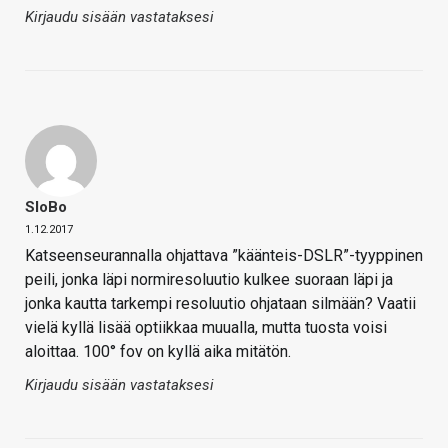
Kirjaudu sisään vastataksesi
SloBo
1.12.2017
Katseenseurannalla ohjattava ”käänteis-DSLR”-tyyppinen
peili, jonka läpi normiresoluutio kulkee suoraan läpi ja
jonka kautta tarkempi resoluutio ohjataan silmään? Vaatii
vielä kyllä lisää optiikkaa muualla, mutta tuosta voisi
aloittaa. 100° fov on kyllä aika mitätön.
Kirjaudu sisään vastataksesi