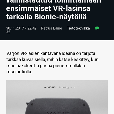
ARTIKKELIT
ensimmäiset VR-lasinsa
tarkalla Bionic-näytöllä
VIDEOT
TECHBBS
30.11.2017 - 22:42
Petrus Laine
Tietotekniikka
32
TIETOA
HINTA.FI
Varjon VR-lasien kantavana ideana on tarjota
tarkkaa kuvaa siellä, mihin katse keskittyy, kun
KAUPPA
muu näkökenttä pärjää pienemmälläkin
VAIHDA TEEMA
resoluutiolla.
HAKU