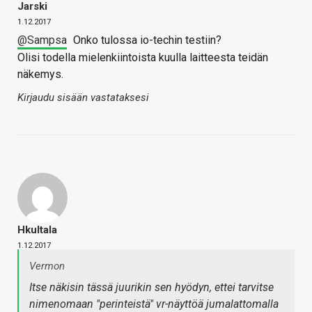
Jarski
1.12.2017
@Sampsa
Onko tulossa io-techin testiin?
Olisi todella mielenkiintoista kuulla laitteesta teidän
näkemys.
Kirjaudu sisään vastataksesi
Hkultala
1.12.2017
Vermon
Itse näkisin tässä juurikin sen hyödyn, ettei tarvitse
nimenomaan "perinteistä" vr-näyttöä jumalattomalla