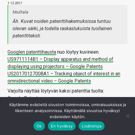
1.12.2017
hkultala
Äh. Kuvat noiden patenttihakemuksissa tuntuu
olevan särki, ja todella raskaslukuista tuollainen
patenttiteksti.
Googlen patenttihausta
nuo löytyy kuvineen.
US9711114B1 – Display apparatus and method of
displaying using projectors – Google Patents
US20170127008A1 – Tracking object of interest in an
omnidirectional video – Google Patents
Varjolta näyttää löytyvän kaksi patenttia tuolta:
Google Patents
Käytämme evästeitä sivuston toiminnoissa, ominaisuuksissa ja
Kirjaudu sisään vastataksesi
liikenteen analysoinnissa. Käyttämällä sivustoa hyväksyt
evästeiden käytön.
Ok
En hyväksy
Lisätietoja