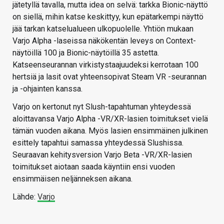
jätetyllä tavalla, mutta idea on selvä: tarkka Bionic-näyttö
on siellä, mihin katse keskittyy, kun epätarkempi näyttö
jää tarkan katselualueen ulkopuolelle. Yhtiön mukaan
Varjo Alpha -laseissa näkökentän leveys on Context-
näytöillä 100 ja Bionic-näytöillä 35 astetta.
Katseenseurannan virkistystaajuudeksi kerrotaan 100
hertsiä ja lasit ovat yhteensopivat Steam VR -seurannan
ja -ohjainten kanssa.
Varjo on kertonut nyt Slush-tapahtuman yhteydessä
aloittavansa Varjo Alpha -VR/XR-lasien toimitukset vielä
tämän vuoden aikana. Myös lasien ensimmäinen julkinen
esittely tapahtui samassa yhteydessä Slushissa.
Seuraavan kehitysversion Varjo Beta -VR/XR-lasien
toimitukset aiotaan saada käyntiin ensi vuoden
ensimmäisen neljänneksen aikana.
Lähde:
Varjo