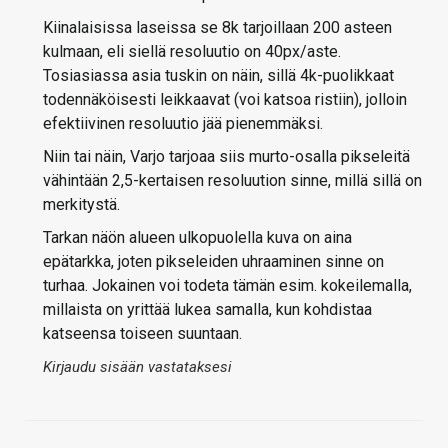
Kiinalaisissa laseissa se 8k tarjoillaan 200 asteen
kulmaan, eli siellä resoluutio on 40px/aste.
Tosiasiassa asia tuskin on näin, sillä 4k-puolikkaat
todennäköisesti leikkaavat (voi katsoa ristiin), jolloin
efektiivinen resoluutio jää pienemmäksi.
Niin tai näin, Varjo tarjoaa siis murto-osalla pikseleitä
vähintään 2,5-kertaisen resoluution sinne, millä sillä on
merkitystä.
Tarkan näön alueen ulkopuolella kuva on aina
epätarkka, joten pikseleiden uhraaminen sinne on
turhaa. Jokainen voi todeta tämän esim. kokeilemalla,
millaista on yrittää lukea samalla, kun kohdistaa
katseensa toiseen suuntaan.
Kirjaudu sisään vastataksesi