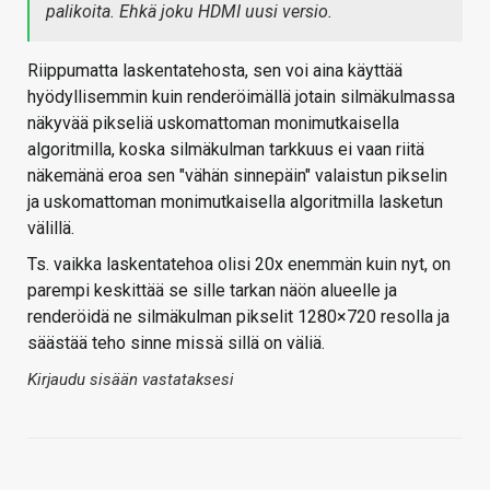
palikoita. Ehkä joku HDMI uusi versio.
Riippumatta laskentatehosta, sen voi aina käyttää
hyödyllisemmin kuin renderöimällä jotain silmäkulmassa
näkyvää pikseliä uskomattoman monimutkaisella
algoritmilla, koska silmäkulman tarkkuus ei vaan riitä
näkemänä eroa sen "vähän sinnepäin" valaistun pikselin
ja uskomattoman monimutkaisella algoritmilla lasketun
välillä.
Ts. vaikka laskentatehoa olisi 20x enemmän kuin nyt, on
parempi keskittää se sille tarkan näön alueelle ja
renderöidä ne silmäkulman pikselit 1280×720 resolla ja
säästää teho sinne missä sillä on väliä.
Kirjaudu sisään vastataksesi