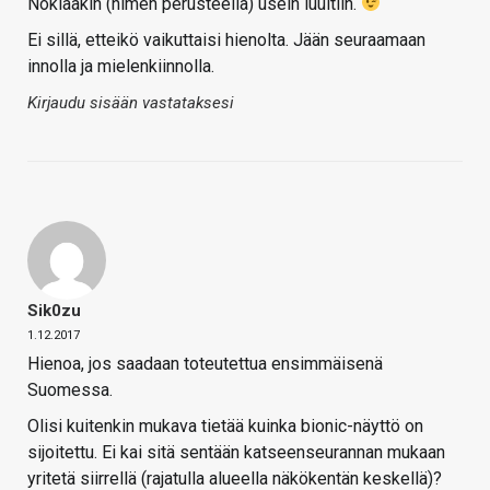
Nokiaakin (nimen perusteella) usein luultiin.
Ei sillä, etteikö vaikuttaisi hienolta. Jään seuraamaan
innolla ja mielenkiinnolla.
Kirjaudu sisään vastataksesi
Sik0zu
1.12.2017
Hienoa, jos saadaan toteutettua ensimmäisenä
Suomessa.
Olisi kuitenkin mukava tietää kuinka bionic-näyttö on
sijoitettu. Ei kai sitä sentään katseenseurannan mukaan
yritetä siirrellä (rajatulla alueella näkökentän keskellä)?