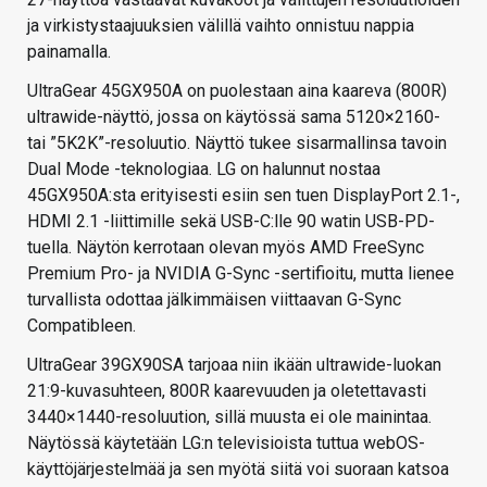
ja virkistystaajuuksien välillä vaihto onnistuu nappia
painamalla.
UltraGear 45GX950A on puolestaan aina kaareva (800R)
ultrawide-näyttö, jossa on käytössä sama 5120×2160-
tai ”5K2K”-resoluutio. Näyttö tukee sisarmallinsa tavoin
Dual Mode -teknologiaa. LG on halunnut nostaa
45GX950A:sta erityisesti esiin sen tuen DisplayPort 2.1-,
HDMI 2.1 -liittimille sekä USB-C:lle 90 watin USB-PD-
tuella. Näytön kerrotaan olevan myös AMD FreeSync
Premium Pro- ja NVIDIA G-Sync -sertifioitu, mutta lienee
turvallista odottaa jälkimmäisen viittaavan G-Sync
Compatibleen.
UltraGear 39GX90SA tarjoaa niin ikään ultrawide-luokan
21:9-kuvasuhteen, 800R kaarevuuden ja oletettavasti
3440×1440-resoluution, sillä muusta ei ole mainintaa.
Näytössä käytetään LG:n televisioista tuttua webOS-
käyttöjärjestelmää ja sen myötä siitä voi suoraan katsoa