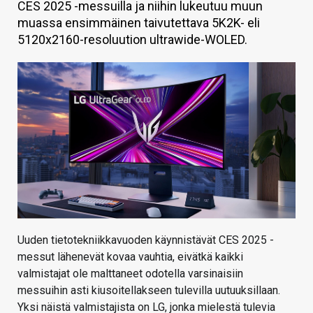
CES 2025 -messuilla ja niihin lukeutuu muun
KAUPPA
muassa ensimmäinen taivutettava 5K2K- eli
5120x2160-resoluution ultrawide-WOLED.
VAIHDA TEEMA
HAKU
Uuden tietotekniikkavuoden käynnistävät CES 2025 -
messut lähenevät kovaa vauhtia, eivätkä kaikki
valmistajat ole malttaneet odotella varsinaisiin
messuihin asti kiusoitellakseen tulevilla uutuuksillaan.
Yksi näistä valmistajista on LG, jonka mielestä tulevia