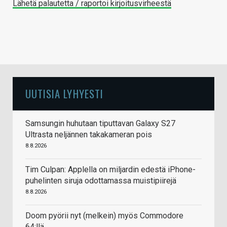
Lähetä palautetta / raportoi kirjoitusvirheestä
UUTISIA LYHYESTI
Samsungin huhutaan tiputtavan Galaxy S27
Ultrasta neljännen takakameran pois
8.8.2026
Tim Culpan: Applella on miljardin edestä iPhone-
puhelinten siruja odottamassa muistipiirejä
8.8.2026
Doom pyörii nyt (melkein) myös Commodore
64:llä