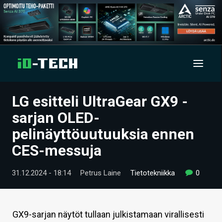
LG esitteli UltraGear GX9 -
UUTISET
sarjan OLED-
ARTIKKELIT
pelinäyttöuutuuksia ennen
CES-messuja
VIDEOT
TECHBBS
31.12.2024 - 18:14
Petrus Laine
Tietotekniikka
0
TIETOA
HINTA.FI
GX9-sarjan näytöt tullaan julkistamaan virallisesti