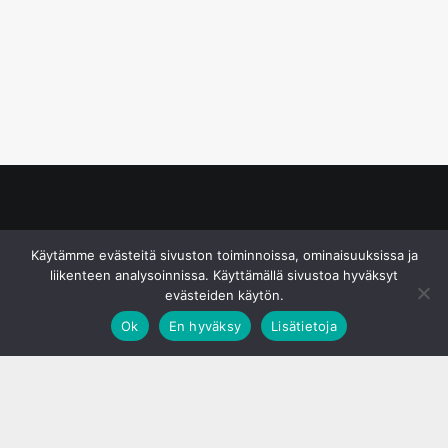
© S&J Media Oy
Käytämme evästeitä sivuston toiminnoissa, ominaisuuksissa ja
liikenteen analysoinnissa. Käyttämällä sivustoa hyväksyt
evästeiden käytön.
Ok
En hyväksy
Lisätietoja
;