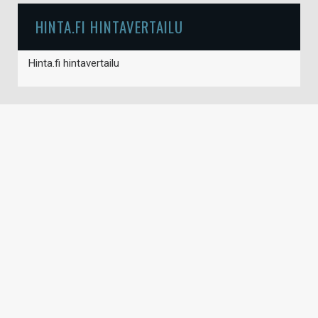
HINTA.FI HINTAVERTAILU
Hinta.fi hintavertailu