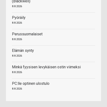
(Blackwell)
8.8.2026
Pyöräily
8.8.2026
Perussuomalaiset
8.8.2026
Elämän synty
8.8.2026
Minkä fyysisen levykäisen ostin viimeksi
8.8.2026
PC:lle optinen ulostulo
8.8.2026