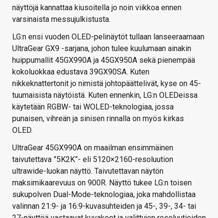
näyttöjä kannattaa kiusoitella jo noin viikkoa ennen
varsinaista messujulkistusta.
LG:n ensi vuoden OLED-pelinäytöt tullaan lanseeraamaan
UltraGear GX9 -sarjana, johon tulee kuulumaan ainakin
huippumallit 45GX990A ja 45GX950A sekä pienempää
kokoluokkaa edustava 39GX90SA. Kuten
nikkeknattertonit jo nimistä johtopäättelivät, kyse on 45-
tuumaisista näytöistä. Kuten ennenkin, LG:n OLEDeissa
käytetään RGBW- tai WOLED-teknologiaa, jossa
punaisen, vihreän ja sinisen rinnalla on myös kirkas
OLED.
UltraGear 45GX990A on maailman ensimmäinen
taivutettava ”5K2K”- eli 5120×2160-resoluution
ultrawide-luokan näyttö. Taivutettavan näytön
maksimikaarevuus on 900R. Näyttö tukee LG:n toisen
sukupolven Dual-Mode-teknologiaa, joka mahdollistaa
valinnan 21:9- ja 16:9-kuvasuhteiden ja 45-, 39-, 34- tai
27-näyttöä vastaavat kuvakoot ja valittujen resoluutioiden