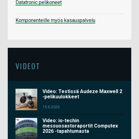
Datatronic pelikoneet
Komponenteille myös kasauspalvelu
VIDEOT
Video: Testissä Audeze Maxwell 2
-pelikuulokkeet
15.6.2026
Video: io-techin
messuosastoraportit Computex
2026 -tapahtumasta