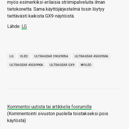
myös esimerkiksi erilaisia striimipalveluita ilman
tietokonetta. Sama käyttöjärjestelmä tosin löytyy
tiettävästi kaikista GX9-näytöistä.
Lähde:
LG
LG
OLED
ULTRAGEAR 39GX90SA
ULTRAGEAR 45GX950A
ULTRAGEAR 45GX990A
ULTRAGEAR GX9
WOLED
Kommentoi uutista tai artikkelia foorumilla
(Kommentointi sivuston puolella toistakseksi pois
käytöstä)