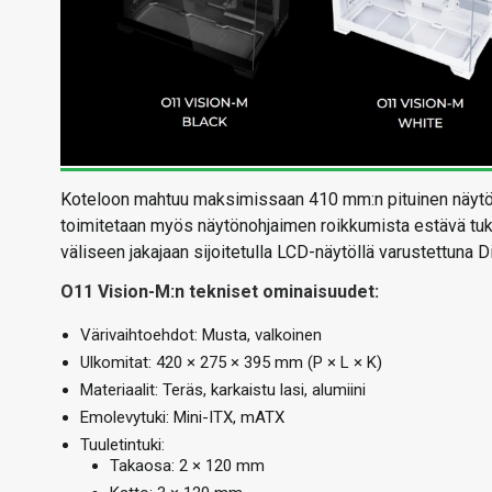
Koteloon mahtuu maksimissaan 410 mm:n pituinen näytön
toimitetaan myös näytönohjaimen roikkumista estävä tuk
väliseen jakajaan sijoitetulla LCD-näytöllä varustettuna 
O11 Vision-M:n tekniset ominaisuudet:
Värivaihtoehdot: Musta, valkoinen
Ulkomitat: 420 × 275 × 395 mm (P × L × K)
Materiaalit: Teräs, karkaistu lasi, alumiini
Emolevytuki: Mini-ITX, mATX
Tuuletintuki:
Takaosa: 2 × 120 mm