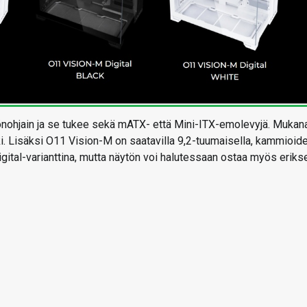
ohjain ja se tukee sekä mATX- että Mini-ITX-emolevyjä. Mukan
i. Lisäksi O11 Vision-M on saatavilla 9,2-tuumaisella, kammioid
Digital-varianttina, mutta näytön voi halutessaan ostaa myös eriks