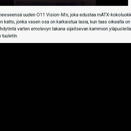
perheeseensä uuden O11 Vision-M:n, joka edustaa mATX-kokoluokk
atto, jonka vasen osa on karkaistua lasia, kun taas oikealla on
hdytintä varten emolevyn takana sijaitsevan kammion yläpuolella
tuuletin.