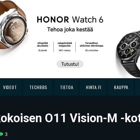
VIDEOT
TECHBBS
TIETOA
HINTA.FI
KAUPPA
-kokoisen O11 Vision-M -ko
3