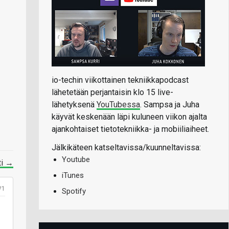
io-techin viikottainen tekniikkapodcast
lähetetään perjantaisin klo 15 live-
lähetyksenä
YouTubessa
. Sampsa ja Juha
käyvät keskenään läpi kuluneen viikon ajalta
ajankohtaiset tietotekniikka- ja mobiiliaiheet.
Jälkikäteen katseltavissa/kuunneltavissa:
Youtube
ti →
iTunes
#1
Spotify