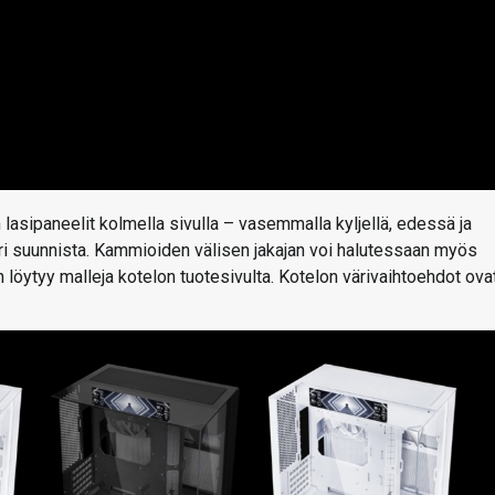
asipaneelit kolmella sivulla – vasemmalla kyljellä, edessä ja
ri suunnista. Kammioiden välisen jakajan voi halutessaan myös
in löytyy malleja kotelon tuotesivulta. Kotelon värivaihtoehdot ova