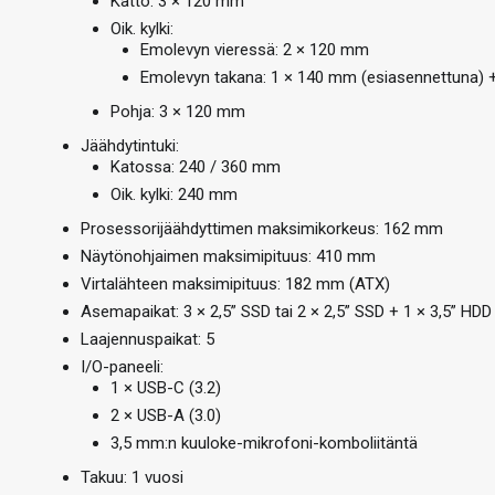
Katto: 3 × 120 mm
Oik. kylki:
Emolevyn vieressä: 2 × 120 mm
Emolevyn takana: 1 × 140 mm (esiasennettuna) 
Pohja: 3 × 120 mm
Jäähdytintuki:
Katossa: 240 / 360 mm
Oik. kylki: 240 mm
Prosessorijäähdyttimen maksimikorkeus: 162 mm
Näytönohjaimen maksimipituus: 410 mm
Virtalähteen maksimipituus: 182 mm (ATX)
Asemapaikat: 3 × 2,5” SSD tai 2 × 2,5” SSD + 1 × 3,5” HDD
Laajennuspaikat: 5
I/O-paneeli:
1 × USB-C (3.2)
2 × USB-A (3.0)
3,5 mm:n kuuloke-mikrofoni-komboliitäntä
Takuu: 1 vuosi