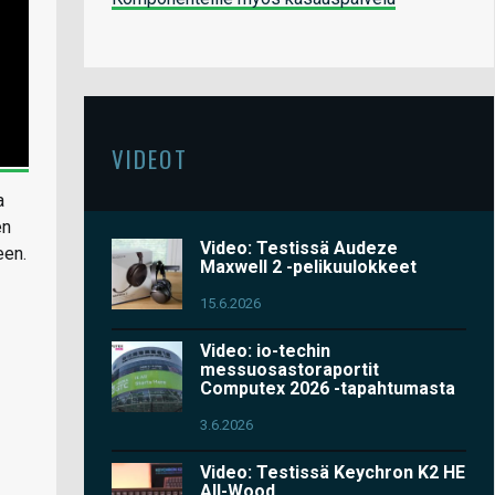
VIDEOT
a
en
Video: Testissä Audeze
een.
Maxwell 2 -pelikuulokkeet
15.6.2026
Video: io-techin
messuosastoraportit
Computex 2026 -tapahtumasta
3.6.2026
Video: Testissä Keychron K2 HE
All-Wood