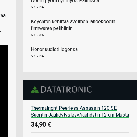
Doom pyörii nyt myös Paintissa
6.8.2026
aa.
Keychron kehittää avoimen lähdekoodin
firmwarea pelihiiriin
.
5.8.2026
Honor uudisti logonsa
5.8.2026
Thermalright Peerless Assassin 120 SE
Suoritin Jäähdytyslevy/jäähdytin 12 cm Musta
34,90 €