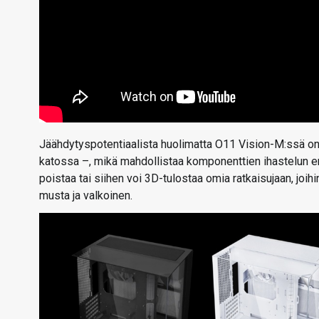
Jäähdytyspotentiaalista huolimatta O11 Vision-M:ssä on l
katossa –, mikä mahdollistaa komponenttien ihastelun e
poistaa tai siihen voi 3D-tulostaa omia ratkaisujaan, joih
musta ja valkoinen.