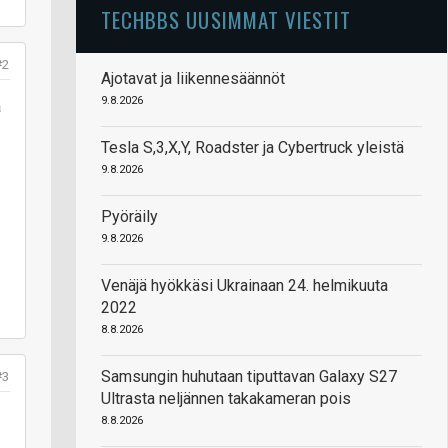
TECHBBS UUSIMMAT VIESTIT
#2
Ajotavat ja liikennesäännöt
9.8.2026
a
Tesla S,3,X,Y, Roadster ja Cybertruck yleistä
9.8.2026
Pyöräily
9.8.2026
Venäjä hyökkäsi Ukrainaan 24. helmikuuta
2022
8.8.2026
Samsungin huhutaan tiputtavan Galaxy S27
#3
Ultrasta neljännen takakameran pois
8.8.2026