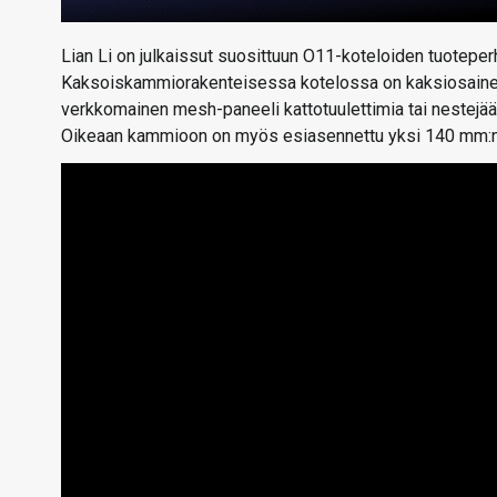
Lian Li on julkaissut suosittuun O11-koteloiden tuote
Kaksoiskammiorakenteisessa kotelossa on kaksiosainen k
verkkomainen mesh-paneeli kattotuulettimia tai nestejää
Oikeaan kammioon on myös esiasennettu yksi 140 mm:n 