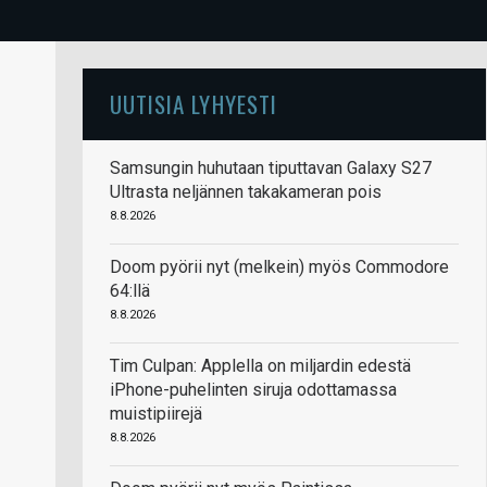
UUTISIA LYHYESTI
Samsungin huhutaan tiputtavan Galaxy S27
Ultrasta neljännen takakameran pois
8.8.2026
Doom pyörii nyt (melkein) myös Commodore
64:llä
8.8.2026
Tim Culpan: Applella on miljardin edestä
iPhone-puhelinten siruja odottamassa
muistipiirejä
8.8.2026