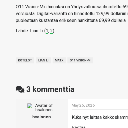
O11 Vision-M:n hinnaksi on Yhdysvalloissa ilmoitettu 69,
versiosta. Digital-variantti on hinnoiteltu 129,99 dollari
puolestaan kustantaa erikseen hankittuna 69,99 dollaria.
Lähde: Lian Li (
1
,
2
)
KOTELOT
LIAN LI
MATX
O11 VISION-M
3
kommenttia
May 25, 2026
hsalonen
Kuka nyt laittaa kakkoskamm
Vastaa