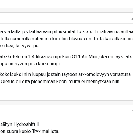
ertailla jos laittaa vain pituusmitat l x k x s. Litratilavuus autta
ellä numerolla miten iso kotelon tilavuus on. Totta kai silläkin on
korkea, tai syvä jne.
x-kotelo on 1,4 litraa isompi kuin O11 Air Mini joka on täysi atx.
pa on syvempi ja korkeampi.
okoiseksi niin luopuu jostain täyteen atx-emolevyyn verrattuna.
 Oletus oli että pienemmän koon, mutta ei mennytkään niin.
äähyn Hydroshift II
on suora kopio Tryx mallista.