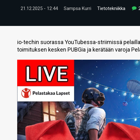
21.12.2025 - 12:44
Sampsa Kurri
Tietotekniikka
io-techin suorassa YouTubessa-striimissä pelaill
toimituksen kesken PUBGia ja kerätään varoja Pel