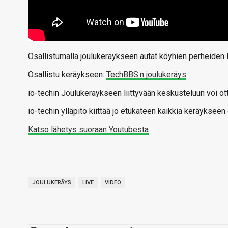
Osallistumalla joulukeräykseen autat köyhien perheiden l
Osallistu keräykseen:
TechBBS:n joulukeräys
.
io-techin Joulukeräykseen liittyvään keskusteluun voi o
io-techin ylläpito kiittää jo etukäteen kaikkia keräykseen 
Katso lähetys suoraan Youtubesta
JOULUKERÄYS
LIVE
VIDEO