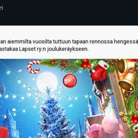
21
aan aiemmilta vuosilta tuttuun tapaan rennossa hengess
astakaa Lapset ry:n joulukeräykseen.