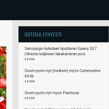
ä
UUTISIA LYHYESTI
Samsungin huhutaan tiputtavan Galaxy S27
Ultrasta neljännen takakameran pois
6.8.2026
Doom pyörii nyt (melkein) myös Commodore
64:llä
6.8.2026
Doom pyörii nyt myös Paintissa
6.8.2026