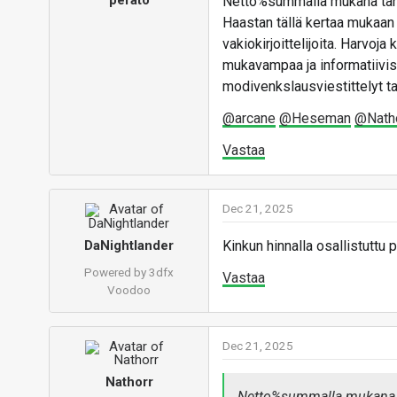
Netto%summalla mukana tänä
Haastan tällä kertaa mukaan 
vakiokirjoittelijoita. Harvoja 
mukavampaa ja informatiivise
modivenkslausviestittelyt tai
@arcane
@Heseman
@Nath
Vastaa
Dec 21, 2025
DaNightlander
Kinkun hinnalla osallistuttu 
Powered by 3dfx
Vastaa
Voodoo
Dec 21, 2025
Nathorr
Netto%summalla mukana t