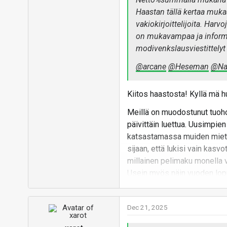
Haastan tällä kertaa mukaa
vakiokirjoittelijoita. Harvo
on mukavampaa ja informat
modivenkslausviestittelyt t
@arcane
@Heseman
@Na
Kiitos haastosta! Kyllä mä h
Meillä on muodostunut tuohon
päivittäin luettua. Uusimpie
katsastamassa muiden miett
sijaan, että lukisi vain kasv
millainen pelimaku monella va
Usein myös näin vuoden lopus
pelattua. Kaikkinensa erinon
Mutta pölinät sikseen. Rahaa 
Dec 21, 2025
Vastaa