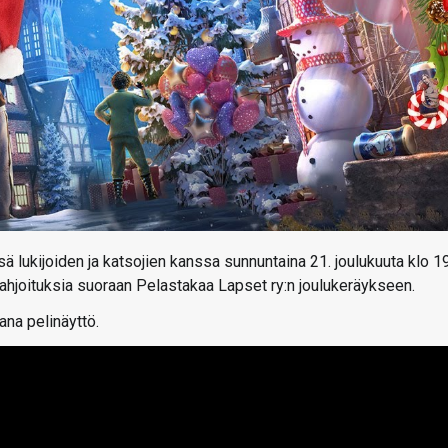
 lukijoiden ja katsojien kanssa sunnuntaina 21. joulukuuta klo 1
hjoituksia suoraan Pelastakaa Lapset ry:n joulukeräykseen.
ana pelinäyttö.