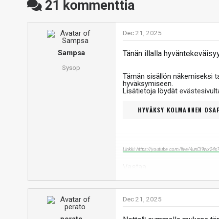
21
kommenttia
Dec 21, 2025
Sampsa
Tänän illalla hyväntekeväisy
Sysop
Tämän sisällön näkemiseksi 
hyväksymiseen.
Lisätietoja löydät
evästesivu
HYVÄKSY KOLMANNEN OSAP
Linkki: https://youtube.com/live/4unCI9wx24s
Vastaa
Dec 21, 2025
perato