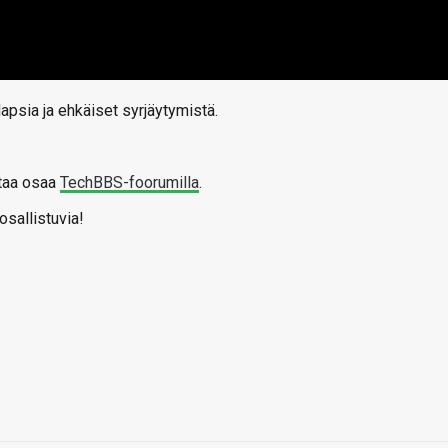
apsia ja ehkäiset syrjäytymistä.
ttaa osaa
TechBBS-foorumilla
.
osallistuvia!