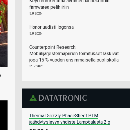
Keychron kehittää avoimen lähdekoodin
firmwarea pelihiiriin
5.8.2026
Honor uudisti logonsa
5.8.2026
Counterpoint Research:
Mobiilijärjestelmäpiirien toimitukset laskivat
jopa 15 % vuoden ensimmäisellä puoliskolla
31.7.2026
9
Thermal Grizzly PhaseSheet PTM
jäähdytyslevyn yhdiste Lämpöalusta 2 g