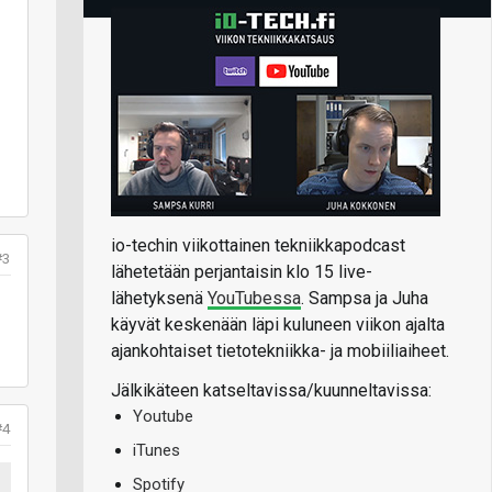
io-techin viikottainen tekniikkapodcast
#3
lähetetään perjantaisin klo 15 live-
lähetyksenä
YouTubessa
. Sampsa ja Juha
käyvät keskenään läpi kuluneen viikon ajalta
ajankohtaiset tietotekniikka- ja mobiiliaiheet.
Jälkikäteen katseltavissa/kuunneltavissa:
Youtube
#4
iTunes
Spotify