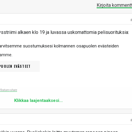
Kirjoita komment
ysstriimi alkaen klo 19 ja luvassa uskomattomia pelisuorituksia:
tarvitsemme suostumuksesi kolmannen osapuolen evästeiden
ltamme
.
UOLEN EVÄSTEET
?feature=share
Klikkaa laajentaaksesi...