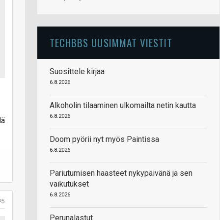
TECHBBS UUSIMMAT VIESTIT
Suosittele kirjaa
6.8.2026
Alkoholin tilaaminen ulkomailta netin kautta
6.8.2026
dä
Doom pyörii nyt myös Paintissa
6.8.2026
Pariutumisen haasteet nykypäivänä ja sen
vaikutukset
6.8.2026
#5
Perunalastut