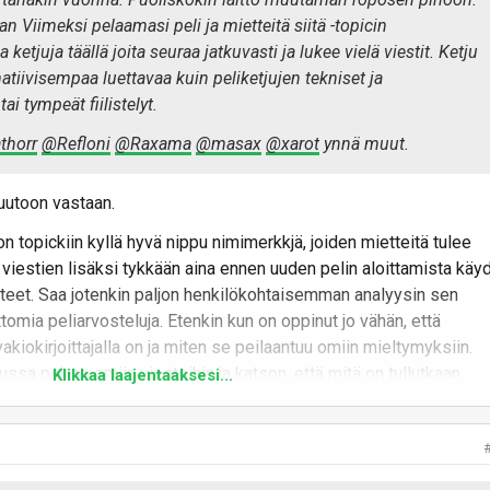
n Viimeksi pelaamasi peli ja mietteitä siitä -topicin
ja ketjuja täällä joita seuraa jatkuvasti ja lukee vielä viestit. Ketju
iivisempaa luettavaa kuin peliketjujen tekniset ja
ai tympeät fiilistelyt.
thorr
@Refloni
@Raxama
@masax
@xarot
ynnä muut.
uutoon vastaan.
 topickiin kyllä hyvä nippu nimimerkkjä, joiden mietteitä tulee
n viestien lisäksi tykkään aina ennen uuden pelin aloittamista käy
eet. Saa jotenkin paljon henkilökohtaisemman analyysin sen
ottomia peliarvosteluja. Etenkin kun on oppinut jo vähän, että
kiokirjoittajalla on ja miten se peilaantuu omiin mieltymyksiin.
sa palaan omiin viesteihin ja katson, että mitä on tullutkaan
Klikkaa laajentaaksesi...
omainen viestiketju.
kiertoon ja striimi auki