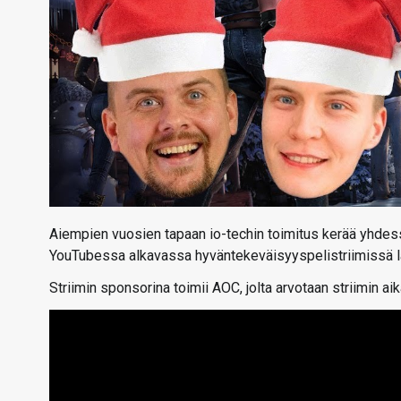
Aiempien vuosien tapaan io-techin toimitus kerää yhdessä
YouTubessa alkavassa hyväntekeväisyyspelistriimissä la
Striimin sponsorina toimii AOC, jolta arvotaan striimin aik