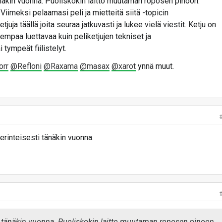
kin vuonna. Puoliskokin laitto muutaman roposen pinoon.
Viimeksi pelaamasi peli ja mietteitä siitä -topicin
ketjuja täällä joita seuraa jatkuvasti ja lukee vielä viestit. Ketju on
mpaa luettavaa kuin peliketjujen tekniset ja
 tympeät fiilistelyt.
orr
@Refloni
@Raxama
@masax
@xarot
ynnä muut.
perinteisesti tänäkin vuonna.
änäkin vuonna. Puoliskokin laitto muutaman roposen pinoon.