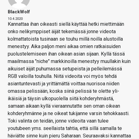
BlackWolf
10.4.2020
Kannattaa ihan oikeasti siellä käyttää hetki miettimään
onko nelikymppiset äijät tekemässä jonne videota
kolmattatoista tusinaan se touhu millä noilla alustoilla
menestyy. Aika paljon meni aikaa omien ratkaisuiden
puolustelemiseen ihan oikean asian sijaan. Kyllä tässä
maailmassa "niche" markkinoilla menestyy muullakin kuin
aikuiset äijät puhumassa setupeista ja pelleilemässä
RGB valoilla touhulla. Niitä videoita voi myös tehdä
asiantuntevasti ja yrittämättä voittaa nuorisoa niiden
omassa pelissään, koska siinä pelissä te olette yli-
ikäisiä ja täysin ulkopuolella siitä kohderyhmästä,
samaan aikaan kyllä vieraannutatte sen oman oikean
kohderyhmänne ja ne oikeat tukijanne varsin tehokkaasti.
Toki valinta on teidän, jonne videoita vaan tulee
youtubeen yms. seellaista tahtia, että sillä samalla te
häviätte sinne kuin pieru Saharaan. Seuraavaksi kannattaa