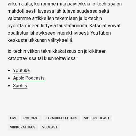
viikon ajalta, kerromme mitä päivityksiä io-techissä on
mahdollisesti luvassa lähitulevaisuudessa sekä
valotamme artikkelien tekemisen ja io-techin
pyörittämiseen liittyviä taustatarinoita. Katsojat voivat
osallistua lähetykseen interaktiivisesti YouTuben
keskusteluikkunan välityksellä.
io-techin viikon tekniikkakatsaus on jälkikäteen
katsottavissa tai kuunneltavissa:
Youtube
Apple Podcasts
Spotify
LIVE
PODCAST
TEKNIIKKAKATSAUS
VIDEOPODCAST
VIIKKOKATSAUS
VODCAST