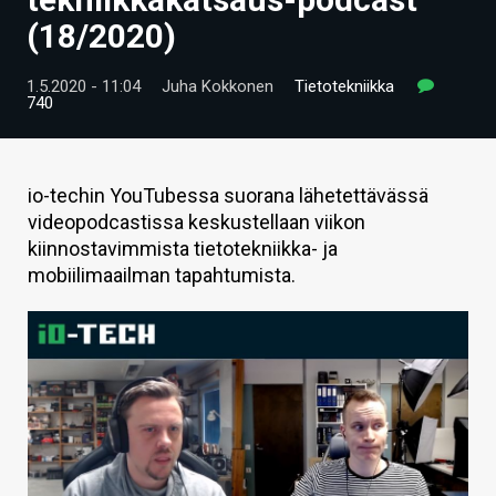
ARTIKKELIT
(18/2020)
VIDEOT
1.5.2020 - 11:04
Juha Kokkonen
Tietotekniikka
740
TECHBBS
TIETOA
io-techin YouTubessa suorana lähetettävässä
HINTA.FI
videopodcastissa keskustellaan viikon
kiinnostavimmista tietotekniikka- ja
KAUPPA
mobiilimaailman tapahtumista.
VAIHDA TEEMA
HAKU