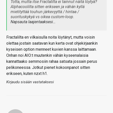
Totta, mutta itse Fractalilta ei tainnut näitä löytyä?
Alphacoolilta sitten erikseen ja vähän kyllä
mietityttää touhun järkevyyttä / hintaa /
suorituskykyä vs oikea custom-loop.
Napsauta laajentaaksesi…
Fractalilta en vilkaisulla noita löytänyt, mutta voisin
olettaa jostain saatavan kun kerta ovat ohjekirjaankin
kyseisen option menneet kuvien kanssa laittamaan.
Onhan noi AIO:t muutenkin vähän kyseenalaisia
kannattaako semmosiin rahaa satsata jossain perus
pelikoneessa. Jotkut pienet kokoonpanot sitten
erikseen, kuten nzxt h1.
Kirjaudu sisään vastataksesi