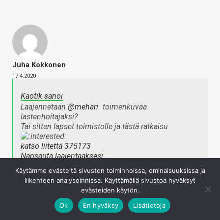
Juha Kokkonen
17.4.2020
Kaotik sanoi
Laajennetaan
@mehari
toimenkuvaa
lastenhoitajaksi?
Tai sitten lapset toimistolle ja tästä ratkaisu
katso liitettä 375173
Napsauta laajentaaksesi…
Käytämme evästeitä sivuston toiminnoissa, ominaisuuksissa ja
liikenteen analysoinnissa. Käyttämällä sivustoa hyväksyt
Mulla on vähän sellanen kutina, että tätäkin korttia on jo
evästeiden käytön.
koitettu…
Ok
En hyväksy
Lisätietoja
Kirjaudu sisään vastataksesi