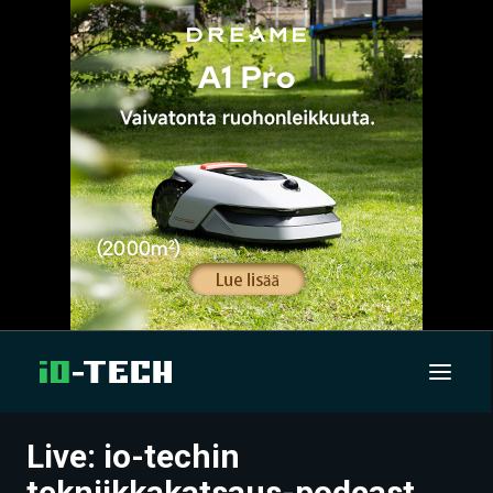
Live: io-techin
UUTISET
tekniikkakatsaus-podcast