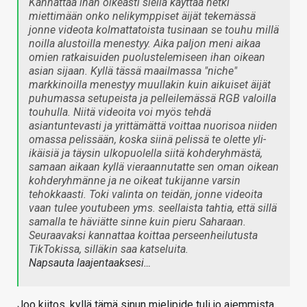
Kannattaa ihan oikeasti siellä käyttää hetki
miettimään onko nelikymppiset äijät tekemässä
jonne videota kolmattatoista tusinaan se touhu millä
noilla alustoilla menestyy. Aika paljon meni aikaa
omien ratkaisuiden puolustelemiseen ihan oikean
asian sijaan. Kyllä tässä maailmassa "niche"
markkinoilla menestyy muullakin kuin aikuiset äijät
puhumassa setupeista ja pelleilemässä RGB valoilla
touhulla. Niitä videoita voi myös tehdä
asiantuntevasti ja yrittämättä voittaa nuorisoa niiden
omassa pelissään, koska siinä pelissä te olette yli-
ikäisiä ja täysin ulkopuolella siitä kohderyhmästä,
samaan aikaan kyllä vieraannutatte sen oman oikean
kohderyhmänne ja ne oikeat tukijanne varsin
tehokkaasti. Toki valinta on teidän, jonne videoita
vaan tulee youtubeen yms. seellaista tahtia, että sillä
samalla te häviätte sinne kuin pieru Saharaan.
Seuraavaksi kannattaa koittaa perseenheilutusta
TikTokissa, silläkin saa katseluita.
Napsauta laajentaaksesi…
Joo kiitos, kyllä tämä sinun mielipide tuli jo aiemmista