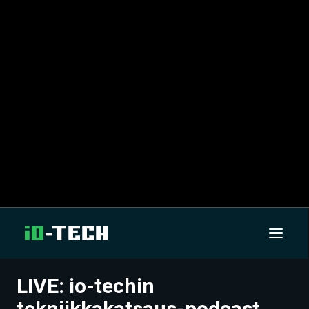
LIVE: io-techin
UUTISET
tekniikkakatsaus-podcast