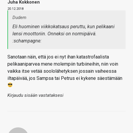
Juha Kokkonen
20.12.2018
Dudem
Eli huominen viikkokatsaus peruttu, kun pelikaani
lensi moottoriin. Onneksi on normipäivä.
:schampagne:
Sanotaan näin, että jos ei nyt ihan katastrofaalista
pelikaaniparvea mene molempiin turbiineihin, niin voin
vaikka itse vetää soololähetyksen jossain vaiheessa
iltapäivää, jos Sampsa tai Petrus ei kykene säestämään
Kirjaudu sisään vastataksesi