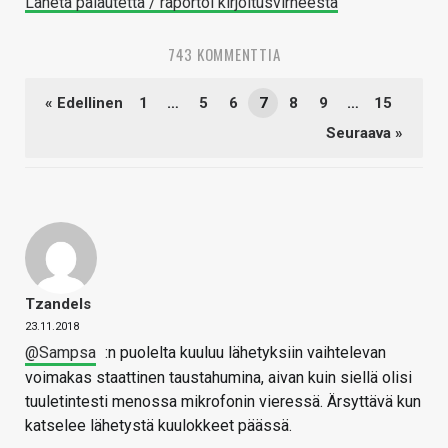
Lähetä palautetta / raportoi kirjoitusvirheestä
743 KOMMENTTIA
« Edellinen
1
…
5
6
7
8
9
…
15
Seuraava »
Tzandels
23.11.2018
@Sampsa
:n puolelta kuuluu lähetyksiin vaihtelevan
voimakas staattinen taustahumina, aivan kuin siellä olisi
tuuletintesti menossa mikrofonin vieressä. Ärsyttävä kun
katselee lähetystä kuulokkeet päässä.