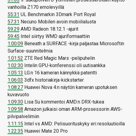
vanhoilla Z170 emolevyillä
55:31
UL Benchmarkin 3Dmark Port Royal
57:31
Necuno Mobilen avoin mobiilialusta
59:29
AMD Radeon 18.12.1 -ajurit
59:45
Intel siirtyy WMD ajuriformaattiin
1:00:09
Beneath a SURFACE -kirja paljastaa Microsoftin
Surface-suunnitelmia
1:01:52
ZTE Red Magic Mars -pelipuhelin
1:02:30
Intelin GPU-konferenssi oli uutisankka
1:05:13
LG:n 16 kameran kännykkä patentti
1:06:03
3dfx historiakirja-kickstarter
1:08:27
Huawei Nova 4:n näytön kameran upotuksen
kuvavuoto
1:09:30
Lisa Su kommentoi AMD:n DRX-tukea
1:09:58
Amazon julkaisi oman ARM-prosessorin AWS-
pilvipalvelimiin
1:11:15
Intel vs AMD: Pelisuorituskyky eri resoluutioilla
1:22:35
Huawei Mate 20 Pro