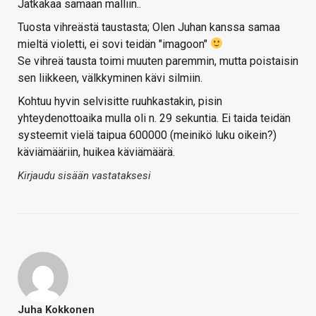
Jatkakaa samaan malliin..
Tuosta vihreästä taustasta; Olen Juhan kanssa samaa
mieltä violetti, ei sovi teidän "imagoon"
Se vihreä tausta toimi muuten paremmin, mutta poistaisin
sen liikkeen, välkkyminen kävi silmiin.
Kohtuu hyvin selvisitte ruuhkastakin, pisin
yhteydenottoaika mulla oli n. 29 sekuntia. Ei taida teidän
systeemit vielä taipua 600000 (meinikö luku oikein?)
käviämääriin, huikea käviämäärä.
Kirjaudu sisään vastataksesi
Juha Kokkonen