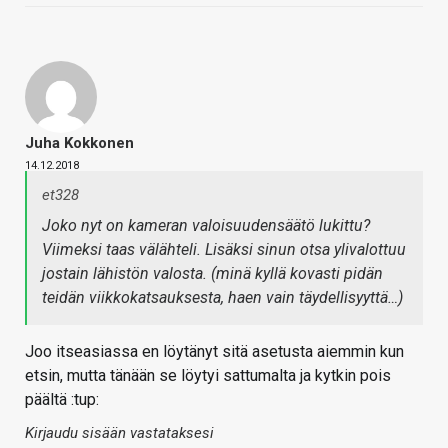
Juha Kokkonen
14.12.2018
et328
Joko nyt on kameran valoisuudensäätö lukittu?
Viimeksi taas välähteli. Lisäksi sinun otsa ylivalottuu
jostain lähistön valosta. (minä kyllä kovasti pidän
teidän viikkokatsauksesta, haen vain täydellisyyttä…)
Joo itseasiassa en löytänyt sitä asetusta aiemmin kun
etsin, mutta tänään se löytyi sattumalta ja kytkin pois
päältä :tup:
Kirjaudu sisään vastataksesi