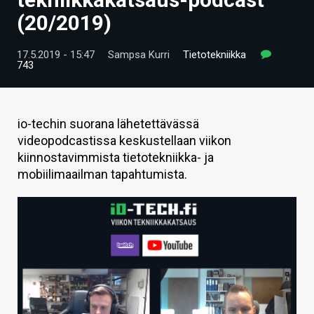
ARTIKKELIT
(20/2019)
VIDEOT
17.5.2019 - 15:47
Sampsa Kurri
Tietotekniikka
743
TECHBBS
TIETOA
io-techin suorana lähetettävässä
HINTA.FI
videopodcastissa keskustellaan viikon
kiinnostavimmista tietotekniikka- ja
KAUPPA
mobiilimaailman tapahtumista.
VAIHDA TEEMA
HAKU