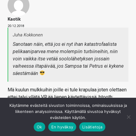
Kaotik
20.12.2018
Juha Kokkonen
Sanotaan näin, että jos ei nyt ihan katastrofaalista
pelikaaniparvea mene molempiin turbiineihin, niin
voin vaikka itse vetää soololähetyksen jossain
vaiheessa iltapäivää, jos Sampsa tai Petrus ei kykene
säestämään
Mä kuulun mulkkuihin joille ei tule krapulaa joten olettaen
ettei talvi yllätä VR:ää lienen käytettävissä :btooth:
Käytämme evästeitä sivuston toiminnoissa, ominaisuuksissa ja
Kirjaudu sisään vastataksesi
liikenteen analysoinnissa. Käyttämällä sivustoa hyväksyt
evästeiden käytön.
Ok
En hyväksy
Lisätietoja