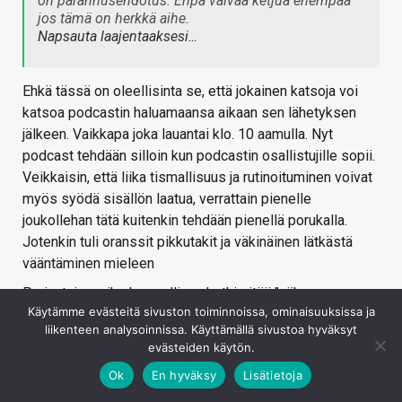
on parannusehdotus. Enpä vaivaa ketjua enempää
jos tämä on herkkä aihe.
Napsauta laajentaaksesi…
Ehkä tässä on oleellisinta se, että jokainen katsoja voi
katsoa podcastin haluamaansa aikaan sen lähetyksen
jälkeen. Vaikkapa joka lauantai klo. 10 aamulla. Nyt
podcast tehdään silloin kun podcastin osallistujille sopii.
Veikkaisin, että liika tismallisuus ja rutinoituminen voivat
myös syödä sisällön laatua, verrattain pienelle
joukollehan tätä kuitenkin tehdään pienellä porukalla.
Jotenkin tuli oranssit pikkutakit ja väkinäinen lätkästä
vääntäminen mieleen
Perjantai on aika luonnollinen hetki pitää "viikon
Käytämme evästeitä sivuston toiminnoissa, ominaisuuksissa ja
uutiskatsaus", mutta toisaalta eiköhän juontajatkin jo
liikenteen analysoinnissa. Käyttämällä sivustoa hyväksyt
tuossa vaiheessa halua vaihtaa vapaalle niin kuin muutkin
evästeiden käytön.
ihmiset…
Ok
En hyväksy
Lisätietoja
Kirjaudu sisään vastataksesi