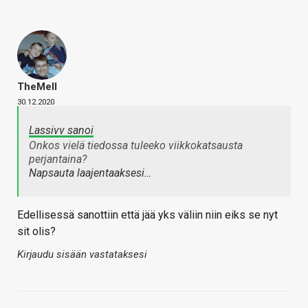
TheMeII
30.12.2020
Lassivv sanoi
Onkos vielä tiedossa tuleeko viikkokatsausta
perjantaina?
Napsauta laajentaaksesi…
Edellisessä sanottiin että jää yks väliin niin eiks se nyt
sit olis?
Kirjaudu sisään vastataksesi