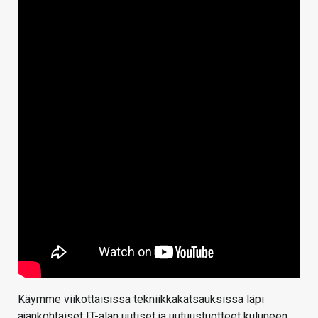
Käymme viikottaisissa tekniikkakatsauksissa läpi
ajankohtaiset IT-alan uutiset ja uutuustuotteet kuluneen