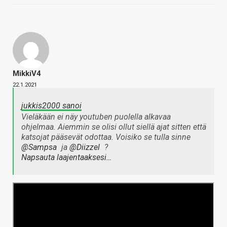
MikkiV4
22.1.2021
jukkis2000 sanoi
Vieläkään ei näy youtuben puolella alkavaa
ohjelmaa. Aiemmin se olisi ollut siellä ajat sitten että
katsojat pääsevät odottaa. Voisiko se tulla sinne
@Sampsa
ja
@Diizzel
?
Napsauta laajentaaksesi…