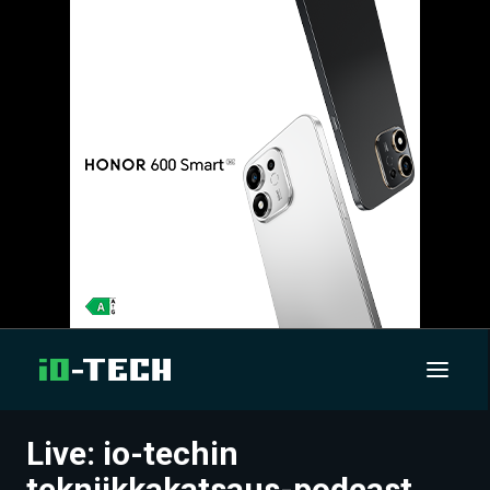
Live: io-techin
UUTISET
tekniikkakatsaus-podcast