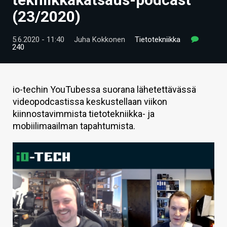
ARTIKKELIT
(23/2020)
VIDEOT
5.6.2020 - 11:40
Juha Kokkonen
Tietotekniikka
240
TECHBBS
TIETOA
io-techin YouTubessa suorana lähetettävässä
HINTA.FI
videopodcastissa keskustellaan viikon
kiinnostavimmista tietotekniikka- ja
KAUPPA
mobiilimaailman tapahtumista.
VAIHDA TEEMA
HAKU