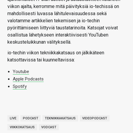
viikon ajalta, kerromme mitä päivityksiä io-techissä on
mahdollisesti luvassa lähitulevaisuudessa sekä
valotamme artikkelien tekemisen ja io-techin
pyörittämiseen liittyviä taustatarinoita. Katsojat voivat
osallistua lähetykseen interaktiivisesti YouTuben
keskusteluikkunan välityksellä.
io-techin viikon tekniikkakatsaus on jälkikäteen
katsottavissa tai kuunneltavissa:
Youtube
Apple Podcasts
Spotify
LIVE
PODCAST
TEKNIIKKAKATSAUS
VIDEOPODCAST
VIIKKOKATSAUS
VODCAST