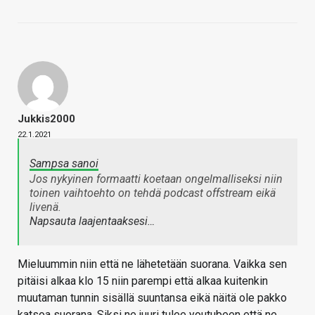
Jukkis2000
22.1.2021
Sampsa sanoi
Jos nykyinen formaatti koetaan ongelmalliseksi niin
toinen vaihtoehto on tehdä podcast offstream eikä
livenä.
Napsauta laajentaaksesi…
Mieluummin niin että ne lähetetään suorana. Vaikka sen
pitäisi alkaa klo 15 niin parempi että alkaa kuitenkin
muutaman tunnin sisällä suuntansa eikä näitä ole pakko
katsoa suorana. Siksi ne juuri tulee youtubeen että ne