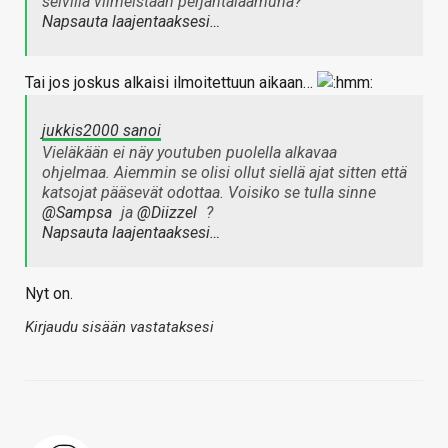
selvillä viimeistään perjantaiaamuna?
Napsauta laajentaaksesi…
Tai jos joskus alkaisi ilmoitettuun aikaan…
jukkis2000 sanoi
Vieläkään ei näy youtuben puolella alkavaa
ohjelmaa. Aiemmin se olisi ollut siellä ajat sitten että
katsojat pääsevät odottaa. Voisiko se tulla sinne
@Sampsa
ja
@Diizzel
?
Napsauta laajentaaksesi…
Nyt on.
Kirjaudu sisään vastataksesi