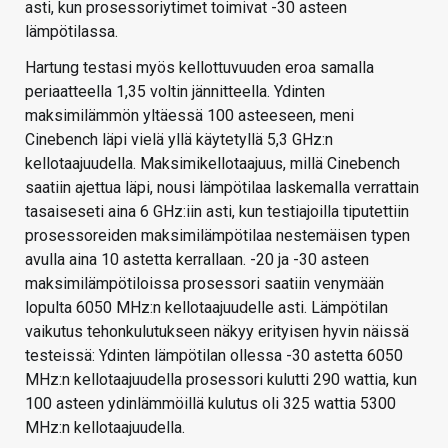
asti, kun prosessoriytimet toimivat -30 asteen
lämpötilassa.
Hartung testasi myös kellottuvuuden eroa samalla
periaatteella 1,35 voltin jännitteella. Ydinten
maksimilämmön yltäessä 100 asteeseen, meni
Cinebench läpi vielä yllä käytetyllä 5,3 GHz:n
kellotaajuudella. Maksimikellotaajuus, millä Cinebench
saatiin ajettua läpi, nousi lämpötilaa laskemalla verrattain
tasaiseseti aina 6 GHz:iin asti, kun testiajoilla tiputettiin
prosessoreiden maksimilämpötilaa nestemäisen typen
avulla aina 10 astetta kerrallaan. -20 ja -30 asteen
maksimilämpötiloissa prosessori saatiin venymään
lopulta 6050 MHz:n kellotaajuudelle asti. Lämpötilan
vaikutus tehonkulutukseen näkyy erityisen hyvin näissä
testeissä: Ydinten lämpötilan ollessa -30 astetta 6050
MHz:n kellotaajuudella prosessori kulutti 290 wattia, kun
100 asteen ydinlämmöillä kulutus oli 325 wattia 5300
MHz:n kellotaajuudella.