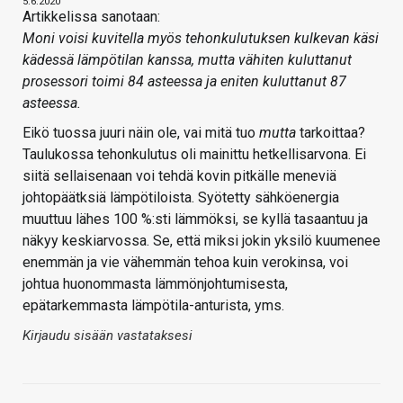
5.6.2020
Artikkelissa sanotaan:
Moni voisi kuvitella myös tehonkulutuksen kulkevan käsi
kädessä lämpötilan kanssa, mutta vähiten kuluttanut
prosessori toimi 84 asteessa ja eniten kuluttanut 87
asteessa.
Eikö tuossa juuri näin ole, vai mitä tuo
mutta
tarkoittaa?
Taulukossa tehonkulutus oli mainittu hetkellisarvona. Ei
siitä sellaisenaan voi tehdä kovin pitkälle meneviä
johtopäätksiä lämpötiloista. Syötetty sähköenergia
muuttuu lähes 100 %:sti lämmöksi, se kyllä tasaantuu ja
näkyy keskiarvossa. Se, että miksi jokin yksilö kuumenee
enemmän ja vie vähemmän tehoa kuin verokinsa, voi
johtua huonommasta lämmönjohtumisesta,
epätarkemmasta lämpötila-anturista, yms.
Kirjaudu sisään vastataksesi