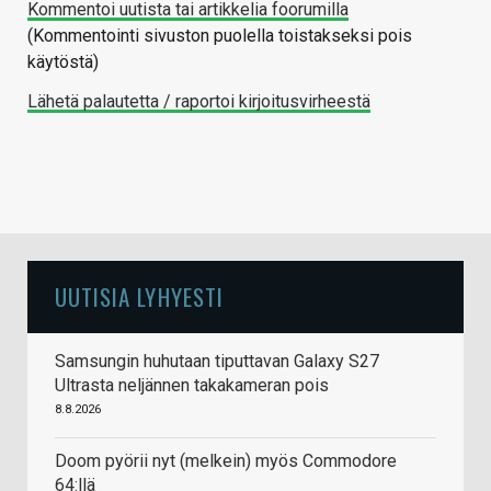
Kommentoi uutista tai artikkelia foorumilla
(Kommentointi sivuston puolella toistakseksi pois
käytöstä)
Lähetä palautetta / raportoi kirjoitusvirheestä
UUTISIA LYHYESTI
Samsungin huhutaan tiputtavan Galaxy S27
Ultrasta neljännen takakameran pois
8.8.2026
Doom pyörii nyt (melkein) myös Commodore
64:llä