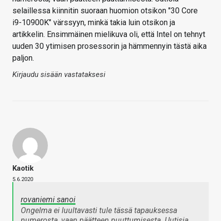
selaillessa kiinnitin suoraan huomion otsikon "30 Core
i9-10900K" värssyyn, minkä takia luin otsikon ja
artikkelin. Ensimmäinen mielikuva oli, että Intel on tehnyt
uuden 30 ytimisen prosessorin ja hämmennyin tästä aika
paljon.
Kirjaudu sisään vastataksesi
Kaotik
5.6.2020
rovaniemi sanoi
Ongelma ei luultavasti tule tässä tapauksessa
numerosta, vaan päätteen puuttumisesta. Uutisia