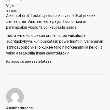
Viljo
5.6.2020
Aika isot erot. Testattuja kuitenkin vain 30kpl ja kaikki
samaa erää. Varmaan vielä paljon huonompia ja
parempiakin yksilöitä voi kaupasta saada.
Tuolla virrankulutuksen erolla lienee vaikutusta
suorituskykyyn, kun pusketaan powerlimittiin. Vähemmän
sähkösyöppö yksilö kulkee tällöin korkeammilla kelloilla
vakio asetuksilla ilman kellottelujakin.
Kirjaudu sisään vastataksesi
Alatuberkuloosi