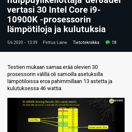
ARTIKKELIT
vertasi 30 Intel Core i9-
10900K -prosessorin
VIDEOT
lämpötiloja ja kulutuksia
TECHBBS
5.6.2020 - 13:39
Petrus Laine
Tietotekniikka
18
TIETOA
HINTA.FI
Testien mukaan samaa erää olevien 30
KAUPPA
prosessorin välillä oli samoilla asetuksilla
lämpötiloissa eroa pahimmillaan 13 astetta ja
VAIHDA TEEMA
kulutuksessa 46 wattia.
HAKU