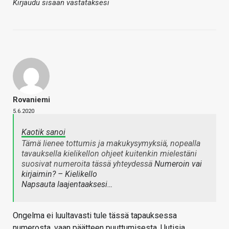
Kirjaudu sisään vastataksesi
Rovaniemi
5.6.2020
Kaotik sanoi
Tämä lienee tottumis ja makukysymyksiä, nopealla
tavauksella kielikellon ohjeet kuitenkin mielestäni
suosivat numeroita tässä yhteydessä
Numeroin vai
kirjaimin? – Kielikello
Napsauta laajentaaksesi…
Ongelma ei luultavasti tule tässä tapauksessa
numerosta, vaan päätteen puuttumisesta. Uutisia