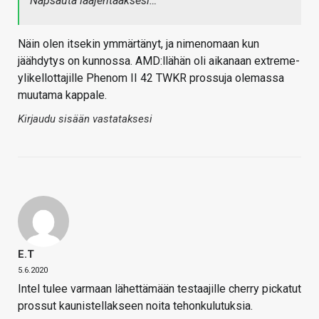
Napsauta laajentaaksesi…
Näin olen itsekin ymmärtänyt, ja nimenomaan kun
jäähdytys on kunnossa. AMD:llähän oli aikanaan extreme-
ylikellottajille Phenom II 42 TWKR prossuja olemassa
muutama kappale.
Kirjaudu sisään vastataksesi
E.T
5.6.2020
Intel tulee varmaan lähettämään testaajille cherry pickatut
prossut kaunistellakseen noita tehonkulutuksia.