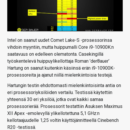
Intel on saanut uudet Comet Lake-S -prosessorinsa
vihdoin myyntiin, mutta huippumalli Core i9-10900K:n
saatavuus on edelleen olematonta. Casekingillä
työskentelevä huippuylikellottaja Roman ’der8auer’
Hartung on saanut kuitenkin käsiinsä erän i9-10900K-
prosessoreita ja ajanut niillä mielenkiintoisia testejä.
Hartungin testin ehdottomasti mielenkiintoisinta antia on
eri prosessoriyksilöiden vertailu. Testissä käytettiin
yhteensä 30 eri yksilöä, jotka ovat kaikki samaa
prosessorierää. Prosessorit testattiin Asuksen Maximus
XII Apex -emolevyllä ylikellotettuna 5,1 GHz:n
kellotaajuudelle 1,25 voltin käyttöjännitteellä Cinebench
R20 -testissä.