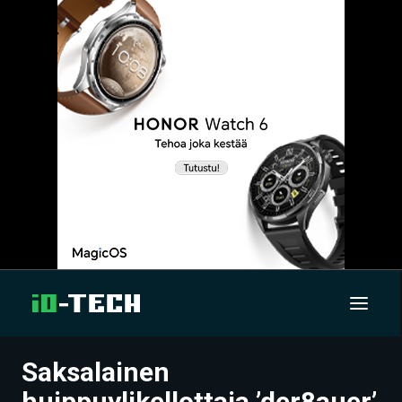
Saksalainen
UUTISET
huippuylikellottaja ’der8auer’