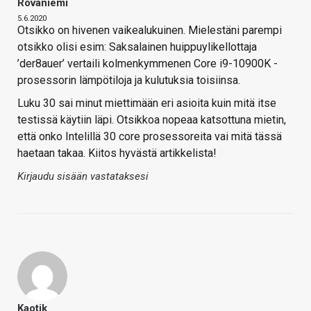
Rovaniemi
5.6.2020
Otsikko on hivenen vaikealukuinen. Mielestäni parempi
otsikko olisi esim: Saksalainen huippuylikellottaja
’der8auer’ vertaili kolmenkymmenen Core i9-10900K -
prosessorin lämpötiloja ja kulutuksia toisiinsa.
Luku 30 sai minut miettimään eri asioita kuin mitä itse
testissä käytiin läpi. Otsikkoa nopeaa katsottuna mietin,
että onko Intelillä 30 core prosessoreita vai mitä tässä
haetaan takaa. Kiitos hyvästä artikkelista!
Kirjaudu sisään vastataksesi
Kaotik