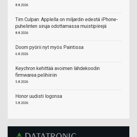
8.8.2026
Tim Culpan: Applella on miljardin edestä iPhone-
puhelinten siruja odottamassa muistipiirejä
8.8.2026
Doom pyörii nyt myös Paintissa
6.8.2026
Keychron kehittää avoimen lähdekoodin
firmwarea pelihiiriin
5.8.2026
Honor uudisti logonsa
5.8.2026