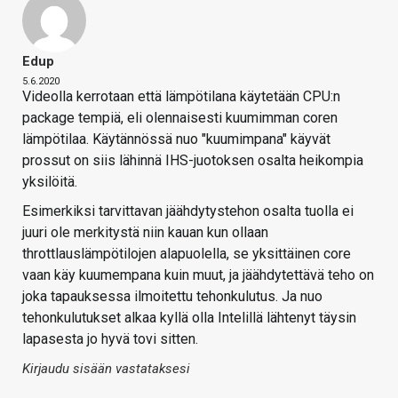
Edup
5.6.2020
Videolla kerrotaan että lämpötilana käytetään CPU:n
package tempiä, eli olennaisesti kuumimman coren
lämpötilaa. Käytännössä nuo "kuumimpana" käyvät
prossut on siis lähinnä IHS-juotoksen osalta heikompia
yksilöitä.
Esimerkiksi tarvittavan jäähdytystehon osalta tuolla ei
juuri ole merkitystä niin kauan kun ollaan
throttlauslämpötilojen alapuolella, se yksittäinen core
vaan käy kuumempana kuin muut, ja jäähdytettävä teho on
joka tapauksessa ilmoitettu tehonkulutus. Ja nuo
tehonkulutukset alkaa kyllä olla Intelillä lähtenyt täysin
lapasesta jo hyvä tovi sitten.
Kirjaudu sisään vastataksesi