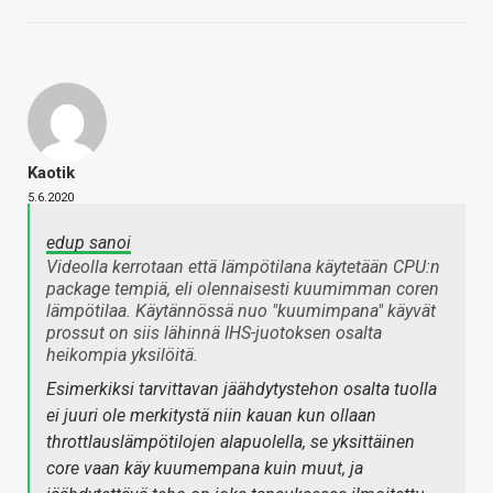
Kaotik
5.6.2020
edup sanoi
Videolla kerrotaan että lämpötilana käytetään CPU:n
package tempiä, eli olennaisesti kuumimman coren
lämpötilaa. Käytännössä nuo "kuumimpana" käyvät
prossut on siis lähinnä IHS-juotoksen osalta
heikompia yksilöitä.
Esimerkiksi tarvittavan jäähdytystehon osalta tuolla
ei juuri ole merkitystä niin kauan kun ollaan
throttlauslämpötilojen alapuolella, se yksittäinen
core vaan käy kuumempana kuin muut, ja