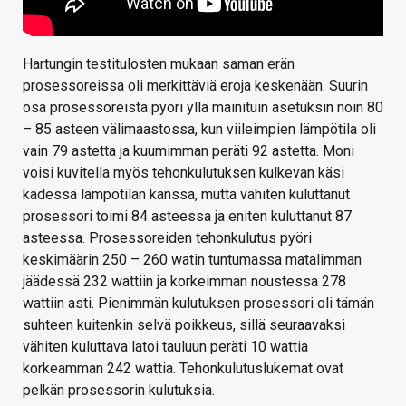
Hartungin testitulosten mukaan saman erän
prosessoreissa oli merkittäviä eroja keskenään. Suurin
osa prosessoreista pyöri yllä mainituin asetuksin noin 80
– 85 asteen välimaastossa, kun viileimpien lämpötila oli
vain 79 astetta ja kuumimman peräti 92 astetta. Moni
voisi kuvitella myös tehonkulutuksen kulkevan käsi
kädessä lämpötilan kanssa, mutta vähiten kuluttanut
prosessori toimi 84 asteessa ja eniten kuluttanut 87
asteessa. Prosessoreiden tehonkulutus pyöri
keskimäärin 250 – 260 watin tuntumassa matalimman
jäädessä 232 wattiin ja korkeimman noustessa 278
wattiin asti. Pienimmän kulutuksen prosessori oli tämän
suhteen kuitenkin selvä poikkeus, sillä seuraavaksi
vähiten kuluttava latoi tauluun peräti 10 wattia
korkeamman 242 wattia. Tehonkulutuslukemat ovat
pelkän prosessorin kulutuksia.