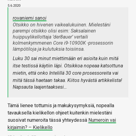
5.6.2020
rovaniemi sanoi
Otsikko on hivenen vaikealukuinen. Mielestäni
parempi otsikko olisi esim: Saksalainen
huippuylikellottaja ’der8auer’ vertaili
kolmenkymmenen Core i9-10900K -prosessorin
lämpötiloja ja kulutuksia toisiinsa.
Luku 30 sai minut miettimään eri asioita kuin mitä
itse testissä käytiin läpi. Otsikkoa nopeaa katsottuna
mietin, että onko Intelillä 30 core prosessoreita vai
mitä tässä haetaan takaa. Kiitos hyvästä artikkelista!
Napsauta laajentaaksesi…
Tämä lienee tottumis ja makukysymyksiä, nopealla
tavauksella kielikellon ohjeet kuitenkin mielestäni
suosivat numeroita tässä yhteydessä
Numeroin vai
kirjaimin? – Kielikello