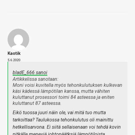
Kaotik
5.6.2020
bladE_666 sanoi
Artikkelissa sanotaan:
Moni voisi kuvitella myös tehonkulutuksen kulkevan
käsi kädessä lämpötilan kanssa, mutta vähiten
kuluttanut prosessori toimi 84 asteessa ja eniten
kuluttanut 87 asteessa.
Eikö tuossa juuri näin ole, vai mitä tuo
mutta
tarkoittaa? Taulukossa tehonkulutus oli mainittu
hetkellisarvona. Ei siitä sellaisenaan voi tehdä kovin
pitkälle meneviä johtopäätksiä lämpötiloista.