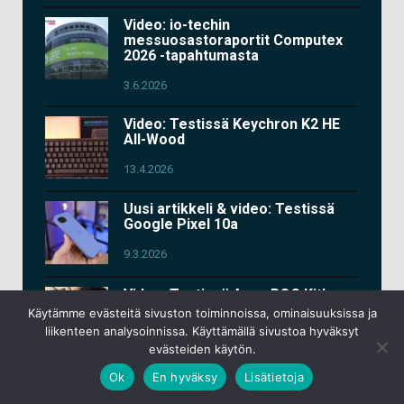
Video: io-techin
messuosastoraportit Computex
2026 -tapahtumasta
3.6.2026
Video: Testissä Keychron K2 HE
All-Wood
13.4.2026
Uusi artikkeli & video: Testissä
Google Pixel 10a
9.3.2026
Video: Testissä Asus ROG Kithara
-pelikuulokkeet
Käytämme evästeitä sivuston toiminnoissa, ominaisuuksissa ja
liikenteen analysoinnissa. Käyttämällä sivustoa hyväksyt
11.2.2026
evästeiden käytön.
Ok
En hyväksy
Lisätietoja
Lisää videoita