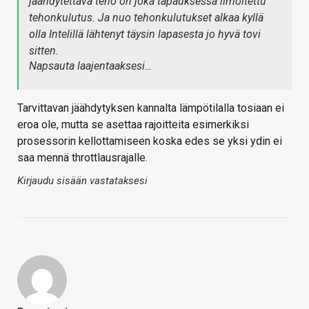
jäähdytettävä teho on joka tapauksessa ilmoitettu
tehonkulutus. Ja nuo tehonkulutukset alkaa kyllä
olla Intelillä lähtenyt täysin lapasesta jo hyvä tovi
sitten.
Napsauta laajentaaksesi…
Tarvittavan jäähdytyksen kannalta lämpötilalla tosiaan ei
eroa ole, mutta se asettaa rajoitteita esimerkiksi
prosessorin kellottamiseen koska edes se yksi ydin ei
saa mennä throttlausrajalle.
Kirjaudu sisään vastataksesi