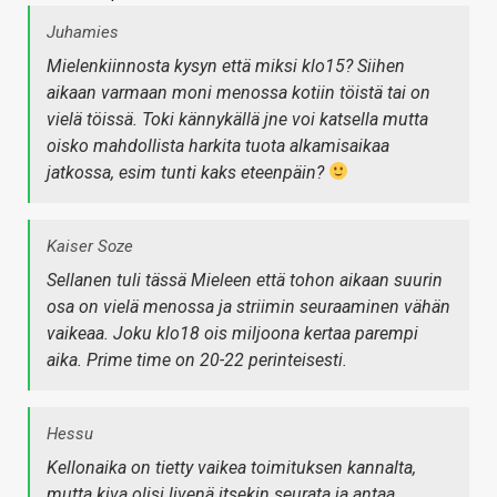
Juhamies
Mielenkiinnosta kysyn että miksi klo15? Siihen
aikaan varmaan moni menossa kotiin töistä tai on
vielä töissä. Toki kännykällä jne voi katsella mutta
oisko mahdollista harkita tuota alkamisaikaa
jatkossa, esim tunti kaks eteenpäin?
Kaiser Soze
Sellanen tuli tässä Mieleen että tohon aikaan suurin
osa on vielä menossa ja striimin seuraaminen vähän
vaikeaa. Joku klo18 ois miljoona kertaa parempi
aika. Prime time on 20-22 perinteisesti.
Hessu
Kellonaika on tietty vaikea toimituksen kannalta,
mutta kiva olisi livenä itsekin seurata ja antaa