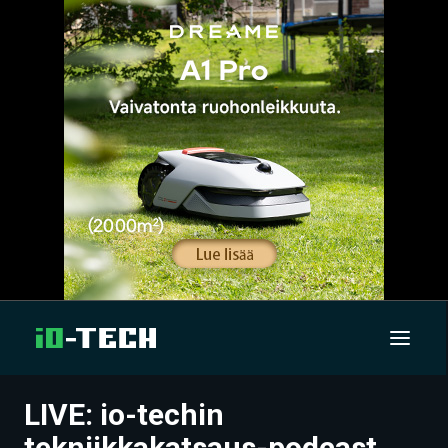
LIVE: io-techin
UUTISET
tekniikkakatsaus-podcast