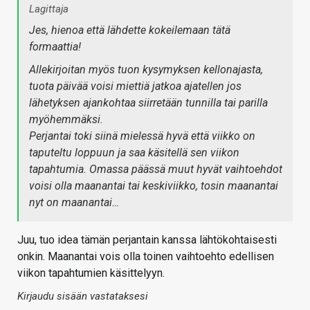
Lagittaja
Jes, hienoa että lähdette kokeilemaan tätä
formaattia!
Allekirjoitan myös tuon kysymyksen kellonajasta,
tuota päivää voisi miettiä jatkoa ajatellen jos
lähetyksen ajankohtaa siirretään tunnilla tai parilla
myöhemmäksi.
Perjantai toki siinä mielessä hyvä että viikko on
taputeltu loppuun ja saa käsitellä sen viikon
tapahtumia. Omassa päässä muut hyvät vaihtoehdot
voisi olla maanantai tai keskiviikko, tosin maanantai
nyt on maanantai…
Juu, tuo idea tämän perjantain kanssa lähtökohtaisesti
onkin. Maanantai vois olla toinen vaihtoehto edellisen
viikon tapahtumien käsittelyyn.
Kirjaudu sisään vastataksesi