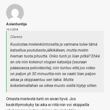
Asiantuntija
15.3.2018
Clarenz
Kuulostaa mielenkiintoiselta ja varmana tulee tämä
katseltua youtubesta jälkikäteen, mutta mietin
hieman tuota pituutta. Onko tunti jo liian pitkä? Ehkä
en ole niin kokenut vlogien katselija (seuraan
pääasiassa pelivideoita), niin tuntuu että jos video
on paljon yli 30 minuuttia niin se vaatii liian paljon
aikaa ja skippaantuu sen takia. Mutta
kokeilemallahan se oikea muoto sieltä löytyy sitten.
Omasta mielestä tunti on aivan hyvä. Jos
keskittymiskyky tai aika ei riitä niin voi skippailla