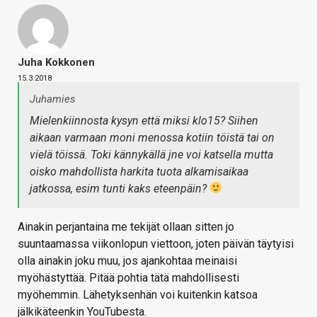
Juha Kokkonen
15.3.2018
Juhamies
Mielenkiinnosta kysyn että miksi klo15? Siihen
aikaan varmaan moni menossa kotiin töistä tai on
vielä töissä. Toki kännykällä jne voi katsella mutta
oisko mahdollista harkita tuota alkamisaikaa
jatkossa, esim tunti kaks eteenpäin?
Ainakin perjantaina me tekijät ollaan sitten jo
suuntaamassa viikonlopun viettoon, joten päivän täytyisi
olla ainakin joku muu, jos ajankohtaa meinaisi
myöhästyttää. Pitää pohtia tätä mahdollisesti
myöhemmin. Lähetyksenhän voi kuitenkin katsoa
jälkikäteenkin YouTubesta.