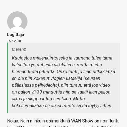
Lagittaja
15.3.2018
Clarenz
Kuulostaa mielenkiintoiselta ja varmana tulee tämä
katseltua youtubesta jälkikäteen, mutta mietin
hieman tuota pituutta. Onko tunti jo liian pitkä? Ehkä
en ole niin kokenut vlogien katselija (seuraan
pääasiassa pelivideoita), niin tuntuu että jos video
on paljon yli 30 minuuttia niin se vaatii liian paljon
aikaa ja skippaantuu sen takia. Mutta
kokeilemallahan se oikea muoto sieltä löytyy sitten.
Nojaa. Näin niinkuin esimerkkinä WAN Show on noin tunti.