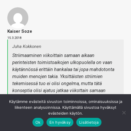
Kaiser Soze
15.3.2018
Juha Kokkonen
Striimaaminen viikoittain samaan aikaan
perinteisten toimistoaikojen ulkopuolella on vaan
käytännössä erittäin hankalaa tai jopa mahdotonta
muiden menojen takia. Yksittäisten striimien
tekemisessä tuo ei olisi ongelma, mutta tätä
konseptia olisi ajatus jatkaa viikottain samaan
aikaan, jolloin sen on käytännössä tapahduttava
Käytämme evästeitä sivuston toiminnoissa, ominaisuuksissa ja
"työaikaan".
liikenteen analysoinnissa. Käyttämällä sivustoa hyväksyt
evästeiden käytön.
Aikahan sen näyttää kuinka hyvin ihmiset ehtivät
Ok
En hyväksy
Lisätietoja
katsomaan. Viikonloput poissuljettu vaihtoehto?