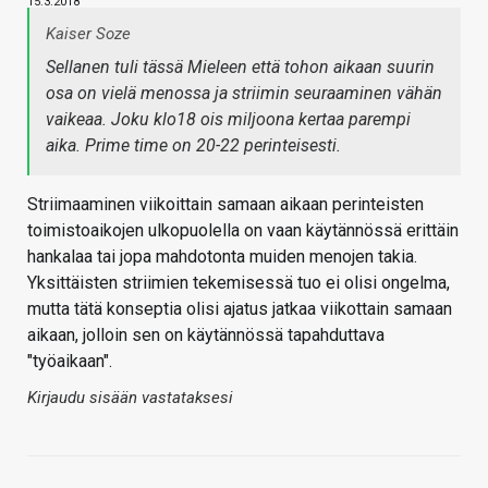
15.3.2018
Kaiser Soze
Sellanen tuli tässä Mieleen että tohon aikaan suurin
osa on vielä menossa ja striimin seuraaminen vähän
vaikeaa. Joku klo18 ois miljoona kertaa parempi
aika. Prime time on 20-22 perinteisesti.
Striimaaminen viikoittain samaan aikaan perinteisten
toimistoaikojen ulkopuolella on vaan käytännössä erittäin
hankalaa tai jopa mahdotonta muiden menojen takia.
Yksittäisten striimien tekemisessä tuo ei olisi ongelma,
mutta tätä konseptia olisi ajatus jatkaa viikottain samaan
aikaan, jolloin sen on käytännössä tapahduttava
"työaikaan".
Kirjaudu sisään vastataksesi