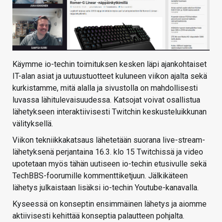
Käymme io-techin toimituksen kesken läpi ajankohtaiset
IT-alan asiat ja uutuustuotteet kuluneen viikon ajalta sekä
kurkistamme, mitä alalla ja sivustolla on mahdollisesti
luvassa lähitulevaisuudessa. Katsojat voivat osallistua
lähetykseen interaktiivisesti Twitchin keskusteluikkunan
välityksellä.
Viikon tekniikkakatsaus lähetetään suorana live-stream-
lähetyksenä perjantaina 16.3. klo 15 Twitchissä ja video
upotetaan myös tähän uutiseen io-techin etusivulle sekä
TechBBS-foorumille kommenttiketjuun. Jälkikäteen
lähetys julkaistaan lisäksi io-techin Youtube-kanavalla.
Kyseessä on konseptin ensimmäinen lähetys ja aiomme
aktiivisesti kehittää konseptia palautteen pohjalta.