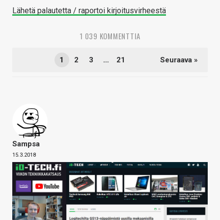
Lähetä palautetta / raportoi kirjoitusvirheestä
1 039 KOMMENTTIA
1
2
3
…
21
Seuraava »
Sampsa
15.3.2018