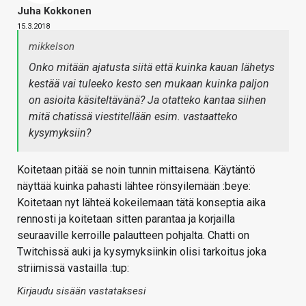
Juha Kokkonen
15.3.2018
mikkelson
Onko mitään ajatusta siitä että kuinka kauan lähetys
kestää vai tuleeko kesto sen mukaan kuinka paljon
on asioita käsiteltävänä? Ja otatteko kantaa siihen
mitä chatissä viestitellään esim. vastaatteko
kysymyksiin?
Koitetaan pitää se noin tunnin mittaisena. Käytäntö
näyttää kuinka pahasti lähtee rönsyilemään :beye:
Koitetaan nyt lähteä kokeilemaan tätä konseptia aika
rennosti ja koitetaan sitten parantaa ja korjailla
seuraaville kerroille palautteen pohjalta. Chatti on
Twitchissä auki ja kysymyksiinkin olisi tarkoitus joka
striimissä vastailla :tup:
Kirjaudu sisään vastataksesi