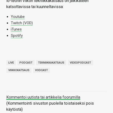
io-techin viikon tekniikkakatsaus on jälkikäteen
katsottavissa tai kuunneltavissa:
Youtube
Twitch (VOD)
iTunes
Spotify
LIVE
PODCAST
TEKNIIKKAKATSAUS
VIDEOPODCAST
VIIKKOKATSAUS
VODCAST
Kommentoi uutista tai artikkelia foorumilla
(Kommentointi sivuston puolella toistaiseksi pois
käytöstä)