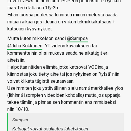
Level1News on noin tunti. PCPerin podcastit 1-1½h kun
taas TechTalk sen 1½-2h.
Eihän tuossa puolessa tunnissa minun mielestä saada
mitään aikaan jos ideana on viikon tekniikkakatsaus +
katsojien kysymykset.
Mutta kuten mikkelson sanoi
@Sampsa
@Juha Kokkonen
YT videon kuvaukseen tai
kommentteihin olisi mukava saada ne aikatägit eri
aiheisiin.
Helpottaa näiden elämää jotka katsovat VODina ja
kiinnostaa joku tietty aihe tai jos nykyinen on "tylsä" niin
voivat klikata tägistä seuraavaan.
Useimmiten joku ystävällinen sielu nämä merkkailee ylös
(lähinnä isompien videoiden kohdalla) mutta jos uppaaja
tekee tämän ja pinnaa sen kommentin ensimmäiseksi
niin 10/10.
Sampsa
Katsojat voivat osallistua lähetykseen