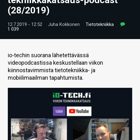
ARTIKKELIT
(28/2019)
VIDEOT
12.7.2019 - 12:52
Juha Kokkonen
Tietotekniikka
1 039
TECHBBS
TIETOA
io-techin suorana lähetettävässä
HINTA.FI
videopodcastissa keskustellaan viikon
kiinnostavimmista tietotekniikka- ja
KAUPPA
mobiilimaailman tapahtumista.
VAIHDA TEEMA
HAKU