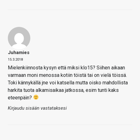
Juhamies
15.3.2018
Mielenkiinnosta kysyn että miksi klo15? Siihen aikaan
varmaan moni menossa kotiin töistä tai on vielä töissä.
Toki kännykällä jne voi katsella mutta oisko mahdollista
harkita tuota alkamisaikaa jatkossa, esim tunti kaks
eteenpäin?
Kirjaudu sisään vastataksesi