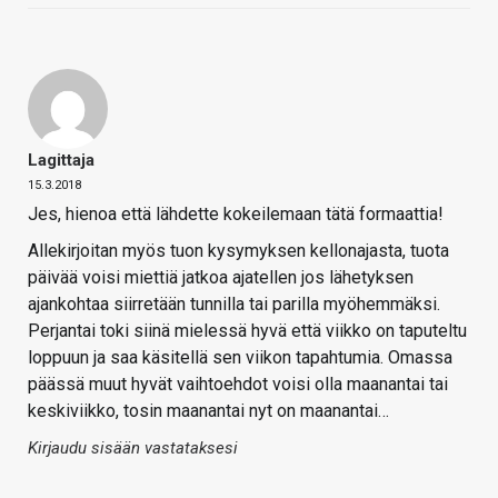
Lagittaja
15.3.2018
Jes, hienoa että lähdette kokeilemaan tätä formaattia!
Allekirjoitan myös tuon kysymyksen kellonajasta, tuota
päivää voisi miettiä jatkoa ajatellen jos lähetyksen
ajankohtaa siirretään tunnilla tai parilla myöhemmäksi.
Perjantai toki siinä mielessä hyvä että viikko on taputeltu
loppuun ja saa käsitellä sen viikon tapahtumia. Omassa
päässä muut hyvät vaihtoehdot voisi olla maanantai tai
keskiviikko, tosin maanantai nyt on maanantai…
Kirjaudu sisään vastataksesi