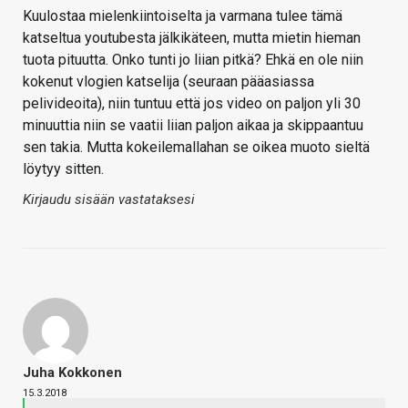
Kuulostaa mielenkiintoiselta ja varmana tulee tämä
katseltua youtubesta jälkikäteen, mutta mietin hieman
tuota pituutta. Onko tunti jo liian pitkä? Ehkä en ole niin
kokenut vlogien katselija (seuraan pääasiassa
pelivideoita), niin tuntuu että jos video on paljon yli 30
minuuttia niin se vaatii liian paljon aikaa ja skippaantuu
sen takia. Mutta kokeilemallahan se oikea muoto sieltä
löytyy sitten.
Kirjaudu sisään vastataksesi
Juha Kokkonen
15.3.2018