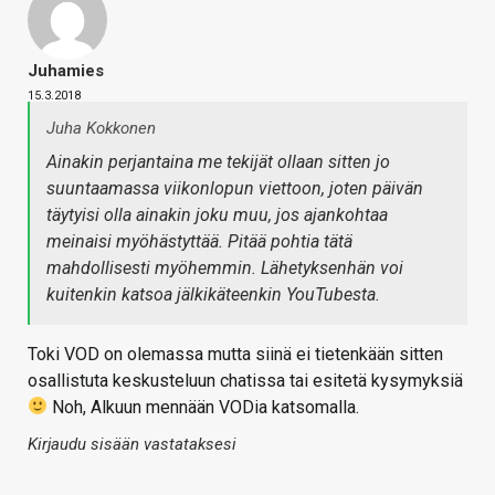
Juhamies
15.3.2018
Juha Kokkonen
Ainakin perjantaina me tekijät ollaan sitten jo
suuntaamassa viikonlopun viettoon, joten päivän
täytyisi olla ainakin joku muu, jos ajankohtaa
meinaisi myöhästyttää. Pitää pohtia tätä
mahdollisesti myöhemmin. Lähetyksenhän voi
kuitenkin katsoa jälkikäteenkin YouTubesta.
Toki VOD on olemassa mutta siinä ei tietenkään sitten
osallistuta keskusteluun chatissa tai esitetä kysymyksiä
Noh, Alkuun mennään VODia katsomalla.
Kirjaudu sisään vastataksesi