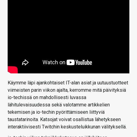
Käymme läpi ajankohtaiset IT-alan asiat ja uutuustuotteet
viimeisten parin viikon ajalta, kerromme mitä päivityksiä
io-techissä on mahdollisesti luvassa
lähitulevaisuudessa sekä valotamme artikkelien
tekemisen ja io-techin pyörittämiseen liittyviä
taustatarinoita. Katsojat voivat osallistua lähetykseen
interaktiivisesti Twitchin keskusteluikkunan välityksellä.