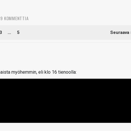
9 KOMMENTTIA
3
…
5
Seuraava 
aista myöhemmin, eli klo 16 tienoolla: