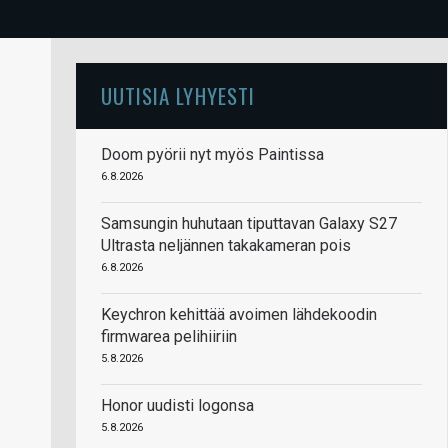
UUTISIA LYHYESTI
Doom pyörii nyt myös Paintissa
6.8.2026
Samsungin huhutaan tiputtavan Galaxy S27
Ultrasta neljännen takakameran pois
6.8.2026
Keychron kehittää avoimen lähdekoodin
firmwarea pelihiiriin
5.8.2026
Honor uudisti logonsa
5.8.2026