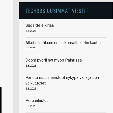
TECHBBS UUSIMMAT VIESTIT
Suosittele kirjaa
6.8.2026
Alkoholin tilaaminen ulkomailta netin kautta
6.8.2026
Doom pyörii nyt myös Paintissa
6.8.2026
Pariutumisen haasteet nykypäivänä ja sen
vaikutukset
6.8.2026
Perunalastut
6.8.2026