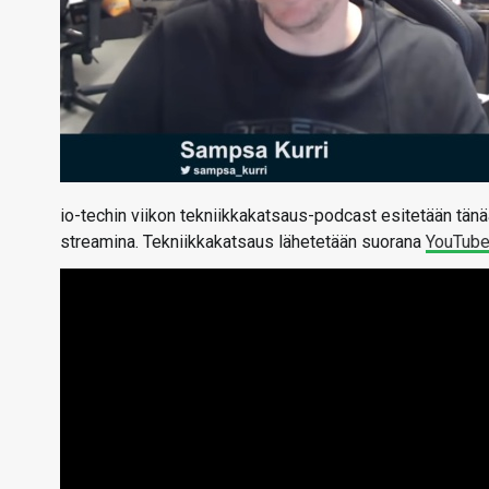
io-techin viikon tekniikkakatsaus-podcast esitetään tänää
streamina. Tekniikkakatsaus lähetetään suorana
YouTub