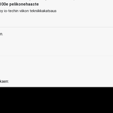
100e pelikonehaaste
 io-techin viikon tekniikkakatsaus
n.
lkaen: