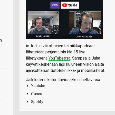
n
io-techin viikottainen tekniikkapodcast
lähetetään perjantaisin klo 15 live-
lähetyksenä
YouTubessa
. Sampsa ja Juha
käyvät keskenään läpi kuluneen viikon ajalta
ajankohtaiset tietotekniikka- ja mobiiliaiheet.
Jälkikäteen katseltavissa/kuunneltavissa:
Youtube
iTunes
Spotify