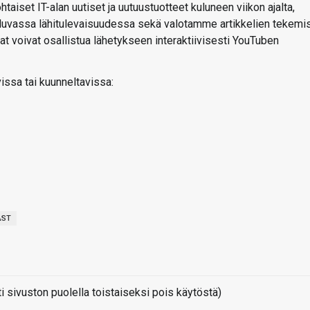
aiset IT-alan uutiset ja uutuustuotteet kuluneen viikon ajalta,
 luvassa lähitulevaisuudessa sekä valotamme artikkelien tekemi
ojat voivat osallistua lähetykseen interaktiivisesti YouTuben
vissa tai kuunneltavissa:
AST
sivuston puolella toistaiseksi pois käytöstä)