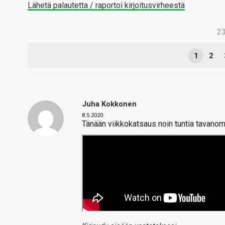
Lähetä palautetta / raportoi kirjoitusvirheestä
23
1
2
Juha Kokkonen
8.5.2020
Tänään viikkokatsaus noin tuntia tavanom