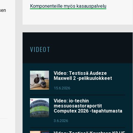
Komponenteille myös kasauspalvelu
sen
VIDEOT
Video: Testissä Audeze
Maxwell 2 -pelikuulokkeet
15.6.2026
Video: io-techin
messuosastoraportit
Computex 2026 -tapahtumasta
3.6.2026