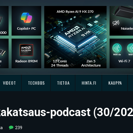
VIDEOT
TECHBBS
TIETOA
HINTA.FI
KAUPPA
kkakatsaus-podcast (30/20
ka
239