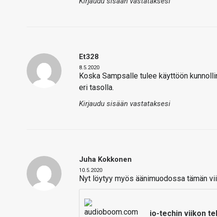
Kirjaudu sisään vastataksesi
Et328
8.5.2020
Koska Sampsalle tulee käyttöön kunnoll
eri tasolla.
Kirjaudu sisään vastataksesi
Juha Kokkonen
10.5.2020
Nyt löytyy myös äänimuodossa tämän vii
io-techin viikon t