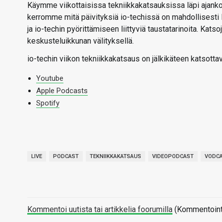
Käymme viikottaisissa tekniikkakatsauksissa läpi ajankoht
kerromme mitä päivityksiä io-techissä on mahdollisesti
ja io-techin pyörittämiseen liittyviä taustatarinoita. Kats
keskusteluikkunan välityksellä.
io-techin viikon tekniikkakatsaus on jälkikäteen katsotta
Youtube
Apple Podcasts
Spotify
LIVE
PODCAST
TEKNIIKKAKATSAUS
VIDEOPODCAST
VODC
Kommentoi uutista tai artikkelia foorumilla
(Kommentointi 