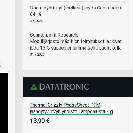
Doom pyörii nyt (melkein) myös Commodore
64:llä
3.8.2026
Counterpoint Research:
Mobiilijärjestelmäpiirien toimitukset laskivat
jopa 15 % vuoden ensimmäisellä puoliskolla
31.7.2026
.
Thermal Grizzly PhaseSheet PTM
jäähdytyslevyn yhdiste Lämpöalusta 2 g
13,90 €