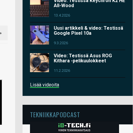
Video: Testissä Keychron K2 HE
All-Wood
13.4.2026
Uusi artikkeli & video: Testissä
Google Pixel 10a
»
9.3.2026
Video: Testissä Asus ROG
Kithara -pelikuulokkeet
11.2.2026
Lisää videoita
TEKNIIKKAPODCAST