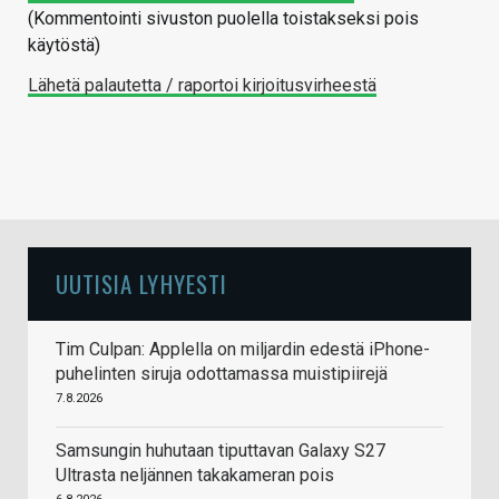
(Kommentointi sivuston puolella toistakseksi pois
käytöstä)
Lähetä palautetta / raportoi kirjoitusvirheestä
UUTISIA LYHYESTI
Tim Culpan: Applella on miljardin edestä iPhone-
puhelinten siruja odottamassa muistipiirejä
7.8.2026
Samsungin huhutaan tiputtavan Galaxy S27
Ultrasta neljännen takakameran pois