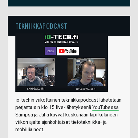
TEKNIIKKAPODCAST
io-techin viikottainen tekniikkapodcast lähetetään
perjantaisin klo 15 live-lähetyksenä
YouTubessa
.
Sampsa ja Juha käyvät keskenään läpi kuluneen
viikon ajalta ajankohtaiset tietotekniikka- ja
mobiiliaiheet.