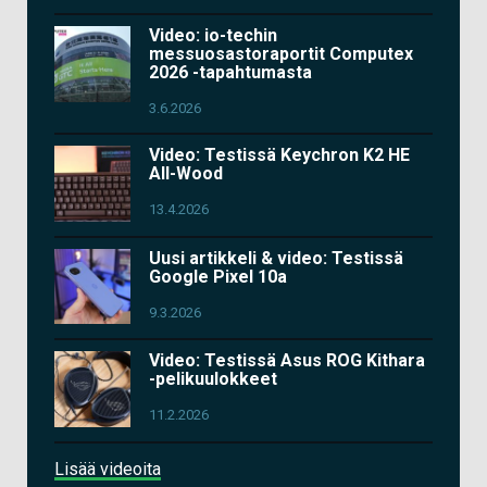
Video: io-techin
messuosastoraportit Computex
2026 -tapahtumasta
3.6.2026
Video: Testissä Keychron K2 HE
All-Wood
13.4.2026
Uusi artikkeli & video: Testissä
Google Pixel 10a
9.3.2026
Video: Testissä Asus ROG Kithara
-pelikuulokkeet
11.2.2026
Lisää videoita