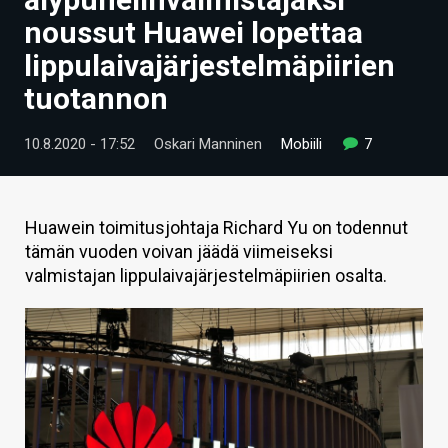
ARTIKKELIT
noussut Huawei lopettaa
lippulaivajärjestelmäpiirien
VIDEOT
tuotannon
TECHBBS
10.8.2020 - 17:52
Oskari Manninen
Mobiili
7
TIETOA
HINTA.FI
Huawein toimitusjohtaja Richard Yu on todennut
KAUPPA
tämän vuoden voivan jäädä viimeiseksi
valmistajan lippulaivajärjestelmäpiirien osalta.
VAIHDA TEEMA
HAKU