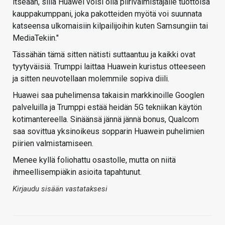
itseään, sillä Huawei voisi olla piirivalmistajalle tuottoisa
kauppakumppani, joka pakotteiden myötä voi suunnata
katseensa ulkomaisiin kilpailijoihin kuten Samsungiin tai
MediaTekiin."
Tässähän tämä sitten nätisti suttaantuu ja kaikki ovat
tyytyväisiä. Trumppi laittaa Huawein kuristus otteeseen
ja sitten neuvotellaan molemmile sopiva diili.
Huawei saa puhelimensa takaisin markkinoille Googlen
palveluilla ja Trumppi estää heidän 5G tekniikan käytön
kotimantereella. Sinäänsä jännä jännä bonus, Qualcom
saa sovittua yksinoikeus sopparin Huawein puhelimien
piirien valmistamiseen.
Menee kyllä foliohattu osastolle, mutta on niitä
ihmeellisempiäkin asioita tapahtunut.
Kirjaudu sisään vastataksesi