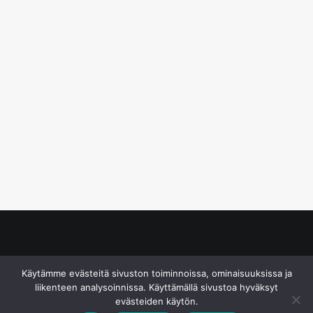
© S&J Media Oy
Käytämme evästeitä sivuston toiminnoissa, ominaisuuksissa ja
liikenteen analysoinnissa. Käyttämällä sivustoa hyväksyt
evästeiden käytön.