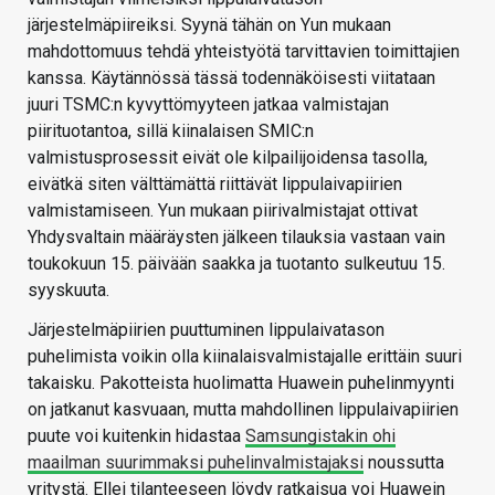
järjestelmäpiireiksi. Syynä tähän on Yun mukaan
mahdottomuus tehdä yhteistyötä tarvittavien toimittajien
kanssa. Käytännössä tässä todennäköisesti viitataan
juuri TSMC:n kyvyttömyyteen jatkaa valmistajan
piirituotantoa, sillä kiinalaisen SMIC:n
valmistusprosessit eivät ole kilpailijoidensa tasolla,
eivätkä siten välttämättä riittävät lippulaivapiirien
valmistamiseen. Yun mukaan piirivalmistajat ottivat
Yhdysvaltain määräysten jälkeen tilauksia vastaan vain
toukokuun 15. päivään saakka ja tuotanto sulkeutuu 15.
syyskuuta.
Järjestelmäpiirien puuttuminen lippulaivatason
puhelimista voikin olla kiinalaisvalmistajalle erittäin suuri
takaisku. Pakotteista huolimatta Huawein puhelinmyynti
on jatkanut kasvuaan, mutta mahdollinen lippulaivapiirien
puute voi kuitenkin hidastaa
Samsungistakin ohi
maailman suurimmaksi puhelinvalmistajaksi
noussutta
yritystä. Ellei tilanteeseen löydy ratkaisua voi Huawein