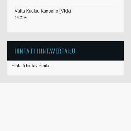
Valta Kuuluu Kansalle (VKK)
6.8.2026
HINTA.FI HINTAVERTAILU
Hinta.fi hintavertailu