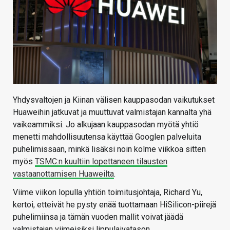
Yhdysvaltojen ja Kiinan välisen kauppasodan vaikutukset
Huaweihin jatkuvat ja muuttuvat valmistajan kannalta yhä
vaikeammiksi. Jo alkujaan kauppasodan myötä yhtiö
menetti mahdollisuutensa käyttää Googlen palveluita
puhelimissaan, minkä lisäksi noin kolme viikkoa sitten
myös
TSMC:n kuultiin lopettaneen tilausten
vastaanottamisen Huaweilta
.
Viime viikon lopulla yhtiön toimitusjohtaja, Richard Yu,
kertoi, etteivät he pysty enää tuottamaan HiSilicon-piirejä
puhelimiinsa ja tämän vuoden mallit voivat jäädä
valmistajan viimeisiksi lippulaivatason