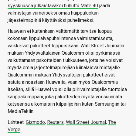
syyskuussa julkaistavaksi huhuttu Mate 40
jäädä
valmistajan viimeiseksi omaa huippuluokan
järjestelmäpiiriä käyttäväksi puhelimeksi.
Huawein ei kuitenkaan välttämättä tarvitse luopua
kokonaan lippulaivapuhelintensa valmistamisesta,
vaikkeivat pakotteet loppuisikaan. Wall Street Journalin
mukaan Yhdysvaltalainen Qualcomm olisi pyrkimässä
vaikuttamaan pakotteiden tiukkuuteen, jotta he voisivat
myydä omia järjestelmäpiirejään kiinalaisvalmistajalle.
Qualcommin mukaan Yhdysvaltojen pakotteet eivät
satuta ainoastaan Huaweita, vaan myös Qualcommia
itseään, sillä Huawei voisi olla piirivalmistajalle tuottoisa
kauppakumppani, joka pakotteiden myötä voi suunnata
katseensa ulkomaisiin kilpailijoihin kuten Samsungiin tai
MediaTekiin.
Lähteet:
Gizmodo
,
Reuters
,
Wall Street Journal
,
The
Verge