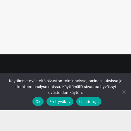
© S&J Media Oy
Käytämme evästeitä sivuston toiminnoissa, ominaisuuksissa ja
liikenteen analysoinnissa. Käyttämällä sivustoa hyväksyt
evästeiden käytön.
Ok
En hyväksy
Lisätietoja
;