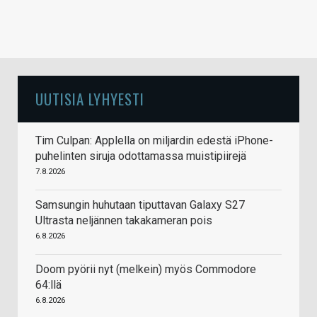
UUTISIA LYHYESTI
Tim Culpan: Applella on miljardin edestä iPhone-
puhelinten siruja odottamassa muistipiirejä
7.8.2026
Samsungin huhutaan tiputtavan Galaxy S27
Ultrasta neljännen takakameran pois
6.8.2026
Doom pyörii nyt (melkein) myös Commodore
64:llä
6.8.2026