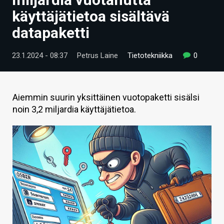
ARTIKKELIT
käyttäjätietoa sisältävä
datapaketti
VIDEOT
TECHBBS
23.1.2024 - 08:37
Petrus Laine
Tietotekniikka
0
TIETOA
HINTA.FI
Aiemmin suurin yksittäinen vuotopaketti sisälsi
noin 3,2 miljardia käyttäjätietoa.
KAUPPA
VAIHDA TEEMA
HAKU