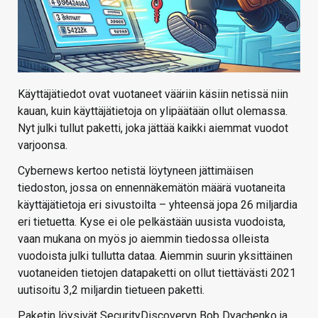
Käyttäjätiedot ovat vuotaneet vääriin käsiin netissä niin
kauan, kuin käyttäjätietoja on ylipäätään ollut olemassa.
Nyt julki tullut paketti, joka jättää kaikki aiemmat vuodot
varjoonsa.
Cybernews kertoo netistä löytyneen jättimäisen
tiedoston, jossa on ennennäkemätön määrä vuotaneita
käyttäjätietoja eri sivustoilta – yhteensä jopa 26 miljardia
eri tietuetta. Kyse ei ole pelkästään uusista vuodoista,
vaan mukana on myös jo aiemmin tiedossa olleista
vuodoista julki tullutta dataa. Aiemmin suurin yksittäinen
vuotaneiden tietojen datapaketti on ollut tiettävästi 2021
uutisoitu 3,2 miljardin tietueen paketti.
Paketin löysivät SecurityDiscoveryn Bob Dyachenko ja