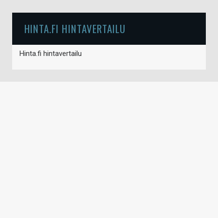
HINTA.FI HINTAVERTAILU
Hinta.fi hintavertailu