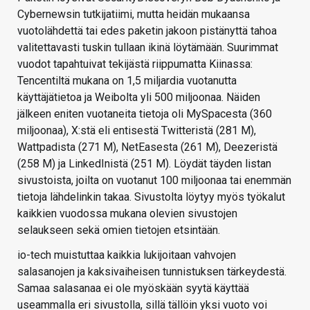
Cybernewsin tutkijatiimi, mutta heidän mukaansa
vuotolähdettä tai edes paketin jakoon pistänyttä tahoa
valitettavasti tuskin tullaan ikinä löytämään. Suurimmat
vuodot tapahtuivat tekijästä riippumatta Kiinassa:
Tencentiltä mukana on 1,5 miljardia vuotanutta
käyttäjätietoa ja Weibolta yli 500 miljoonaa. Näiden
jälkeen eniten vuotaneita tietoja oli MySpacesta (360
miljoonaa), X:stä eli entisestä Twitteristä (281 M),
Wattpadista (271 M), NetEasesta (261 M), Deezeristä
(258 M) ja LinkedInistä (251 M). Löydät täyden listan
sivustoista, joilta on vuotanut 100 miljoonaa tai enemmän
tietoja lähdelinkin takaa. Sivustolta löytyy myös työkalut
kaikkien vuodossa mukana olevien sivustojen
selaukseen sekä omien tietojen etsintään.
io-tech muistuttaa kaikkia lukijoitaan vahvojen
salasanojen ja kaksivaiheisen tunnistuksen tärkeydestä.
Samaa salasanaa ei ole myöskään syytä käyttää
useammalla eri sivustolla, sillä tällöin yksi vuoto voi