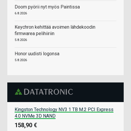
Doom pyörii nyt myös Paintissa
6.8.2026
Keychron kehittää avoimen lähdekoodin
firmwarea pelihiiriin
5.8.2026
Honor uudisti logonsa
5.8.2026
Kingston Technology NV3 1 TB M.2 PCI Express
4.0 NVMe 3D NAND
158,90 €