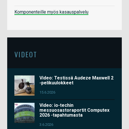
Komponenteille myös kasauspalvelu
VIDEOT
Video: Testissä Audeze Maxwell 2
-pelikuulokkeet
15.6.2026
Video: io-techin
messuosastoraportit Computex
2026 -tapahtumasta
3.6.2026