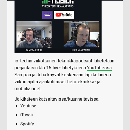
io-techin viikottainen tekniikkapodcast lähetetään
perjantaisin klo 15 live-lähetyksenä
YouTubessa
.
Sampsa ja Juha käyvät keskenään läpi kuluneen
viikon ajalta ajankohtaiset tietotekniikka- ja
mobiiliaiheet.
Jälkikäteen katseltavissa/kuunneltavissa:
Youtube
iTunes
Spotify