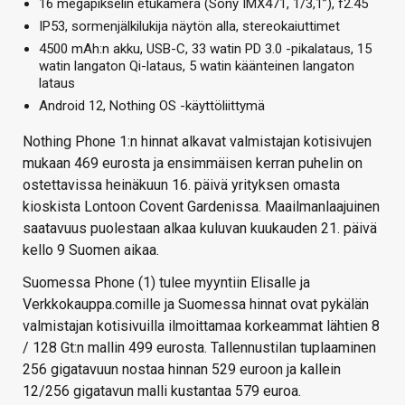
16 megapikselin etukamera (Sony IMX471, 1/3,1”), f2.45
IP53, sormenjälkilukija näytön alla, stereokaiuttimet
4500 mAh:n akku, USB-C, 33 watin PD 3.0 -pikalataus, 15
watin langaton Qi-lataus, 5 watin käänteinen langaton
lataus
Android 12, Nothing OS -käyttöliittymä
Nothing Phone 1:n hinnat alkavat valmistajan kotisivujen
mukaan 469 eurosta ja ensimmäisen kerran puhelin on
ostettavissa heinäkuun 16. päivä yrityksen omasta
kioskista Lontoon Covent Gardenissa. Maailmanlaajuinen
saatavuus puolestaan alkaa kuluvan kuukauden 21. päivä
kello 9 Suomen aikaa.
Suomessa Phone (1) tulee myyntiin Elisalle ja
Verkkokauppa.comille ja Suomessa hinnat ovat pykälän
valmistajan kotisivuilla ilmoittamaa korkeammat lähtien 8
/ 128 Gt:n mallin 499 eurosta. Tallennustilan tuplaaminen
256 gigatavuun nostaa hinnan 529 euroon ja kallein
12/256 gigatavun malli kustantaa 579 euroa.