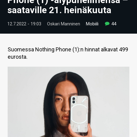
ARTIKKELIT
saataville 21. heinäkuuta
VIDEOT
12.7.2022 - 19:03
Oskari Manninen
Mobiili
44
TECHBBS
TIETOA
Suomessa Nothing Phone (1):n hinnat alkavat 499
eurosta.
HINTA.FI
KAUPPA
VAIHDA TEEMA
HAKU