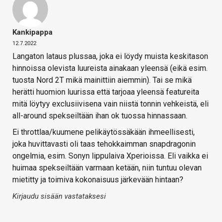
Kankipappa
12.7.2022
Langaton lataus plussaa, joka ei löydy muista keskitason
hinnoissa olevista luureista ainakaan yleensä (eikä esim.
tuosta Nord 2T mikä mainittiin aiemmin). Tai se mikä
herätti huomion luurissa että tarjoaa yleensä featureita
mitä löytyy exclusiivisena vain niistä tonnin vehkeistä, eli
all-around spekseiltään ihan ok tuossa hinnassaan.
Ei throttlaa/kuumene pelikäytössäkään ihmeellisesti,
joka huvittavasti oli taas tehokkaimman snapdragonin
ongelmia, esim. Sonyn lippulaiva Xperioissa. Eli vaikka ei
huimaa spekseiltään varmaan ketään, niin tuntuu olevan
mietitty ja toimiva kokonaisuus järkevään hintaan?
Kirjaudu sisään vastataksesi