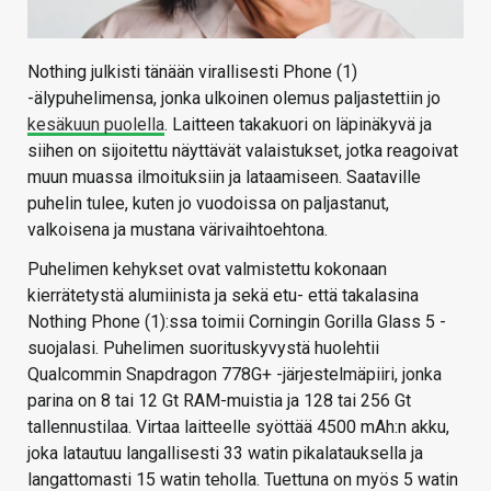
Nothing julkisti tänään virallisesti Phone (1)
-älypuhelimensa, jonka ulkoinen olemus paljastettiin jo
kesäkuun puolella
. Laitteen takakuori on läpinäkyvä ja
siihen on sijoitettu näyttävät valaistukset, jotka reagoivat
muun muassa ilmoituksiin ja lataamiseen. Saataville
puhelin tulee, kuten jo vuodoissa on paljastanut,
valkoisena ja mustana värivaihtoehtona.
Puhelimen kehykset ovat valmistettu kokonaan
kierrätetystä alumiinista ja sekä etu- että takalasina
Nothing Phone (1):ssa toimii Corningin Gorilla Glass 5 -
suojalasi. Puhelimen suorituskyvystä huolehtii
Qualcommin Snapdragon 778G+ -järjestelmäpiiri, jonka
parina on 8 tai 12 Gt RAM-muistia ja 128 tai 256 Gt
tallennustilaa. Virtaa laitteelle syöttää 4500 mAh:n akku,
joka latautuu langallisesti 33 watin pikalatauksella ja
langattomasti 15 watin teholla. Tuettuna on myös 5 watin