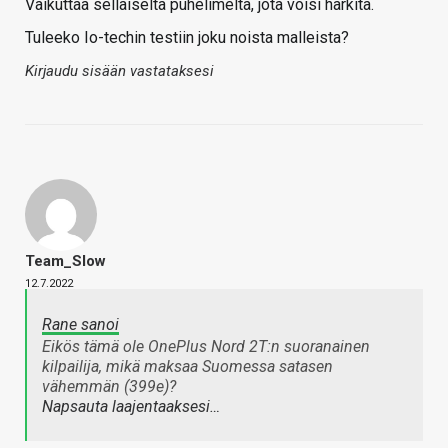
Vaikuttaa sellaiselta puhelimelta, jota voisi harkita.
Tuleeko Io-techin testiin joku noista malleista?
Kirjaudu sisään vastataksesi
Team_Slow
12.7.2022
Rane sanoi
Eikös tämä ole OnePlus Nord 2T:n suoranainen
kilpailija, mikä maksaa Suomessa satasen
vähemmän (399e)?
Napsauta laajentaaksesi…