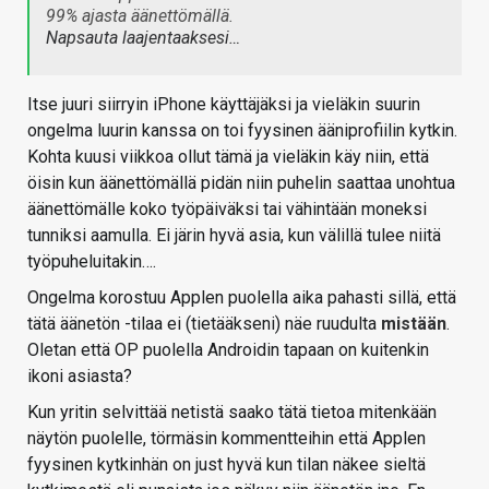
99% ajasta äänettömällä.
Napsauta laajentaaksesi…
Itse juuri siirryin iPhone käyttäjäksi ja vieläkin suurin
ongelma luurin kanssa on toi fyysinen ääniprofiilin kytkin.
Kohta kuusi viikkoa ollut tämä ja vieläkin käy niin, että
öisin kun äänettömällä pidän niin puhelin saattaa unohtua
äänettömälle koko työpäiväksi tai vähintään moneksi
tunniksi aamulla. Ei järin hyvä asia, kun välillä tulee niitä
työpuheluitakin….
Ongelma korostuu Applen puolella aika pahasti sillä, että
tätä äänetön -tilaa ei (tietääkseni) näe ruudulta
mistään
.
Oletan että OP puolella Androidin tapaan on kuitenkin
ikoni asiasta?
Kun yritin selvittää netistä saako tätä tietoa mitenkään
näytön puolelle, törmäsin kommentteihin että Applen
fyysinen kytkinhän on just hyvä kun tilan näkee sieltä