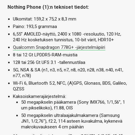
Nothing Phone (1):n tekniset tiedot:
Ulkomitat: 159,2 x 75,2 x 8,3 mm
Paino: 193,5 grammaa
6,55” AMOLED-näyttö, 2400 x 1080 -resoluutio, 120 Hz,
240 Hz kosketuksen tunnistus, 10-bit värit, HDR10+
Qualcomm Snapdragon 778G+ -järjestelmäpiiri
8 tai 12 Gt LPDDR5-RAM-muistia
128 tai 256 Gt UFS 3.1 -tallennustilaa
5G, NSA & SA (n1, n3, n5, n7, n8, n20, n28, n38, n40, n41,
n77, n78)
Wi-Fi 6, Bluetooth 5.2, NFC, (A)GPS, Glonass, BDS, Galileo,
QZSS
Kaksoiskamerajärjestelmä:
50 megapikselin pääkamera (Sony IMX766, 1/1,56”, 1
um pikselikoko), f1.88, OIS
50 megapikselin ultralaajakulmakamera (Samsung
JN1, 1/2,76”), f2.2, 114 asteen kuvakulma, kykenevä
makrokuvaukseen 4 cm päähän