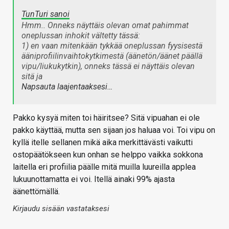
TunTuri sanoi
Hmm.. Onneks näyttäis olevan omat pahimmat
oneplussan inhokit vältetty tässä:
1) en vaan mitenkään tykkää oneplussan fyysisestä
ääniprofiilinvaihtokytkimestä (äänetön/äänet päällä
vipu/liukukytkin), onneks tässä ei näyttäis olevan
sitä ja
Napsauta laajentaaksesi…
Pakko kysyä miten toi häiritsee? Sitä vipuahan ei ole
pakko käyttää, mutta sen sijaan jos haluaa voi. Toi vipu on
kyllä itelle sellanen mikä aika merkittävästi vaikutti
ostopäätökseen kun onhan se helppo vaikka sokkona
laitella eri profiilia päälle mitä muilla luureilla applea
lukuunottamatta ei voi. Itellä ainaki 99% ajasta
äänettömällä.
Kirjaudu sisään vastataksesi