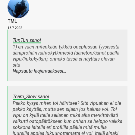
TML
13.7.2022
TunTuri sanoi
1) en vaan mitenkään tykkää oneplussan fyysisestä
ääniprofiilinvaihtokytkimestä (äänetön/äänet päällä
vipu/liukukytkin), onneks tässä ei näyttäis olevan
sitä
Napsauta laajentaaksesi…
Team_Slow sanoi
Pakko kysyä miten toi häiritsee? Sitä vipuahan ei ole
pakko käyttää, mutta sen sijaan jos haluaa voi. Toi
vipu on kyllä itelle sellanen mikä aika merkittävästi
vaikutti ostopäätökseen kun onhan se helppo vaikka
sokkona laitella eri profiilia päälle mitä muilla
luureilla applea lukuunottamatta ei voi. Itellä ainaki