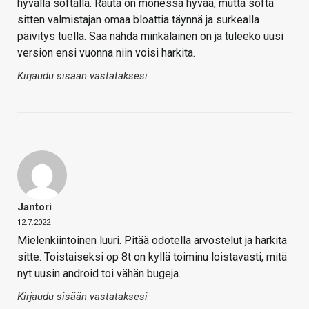
hyvällä softalla. Rauta on monessa hyvää, mutta softa
sitten valmistajan omaa bloattia täynnä ja surkealla
päivitys tuella. Saa nähdä minkälainen on ja tuleeko uusi
version ensi vuonna niin voisi harkita.
Kirjaudu sisään vastataksesi
Jantori
12.7.2022
Mielenkiintoinen luuri. Pitää odotella arvostelut ja harkita
sitte. Toistaiseksi op 8t on kyllä toiminu loistavasti, mitä
nyt uusin android toi vähän bugeja.
Kirjaudu sisään vastataksesi