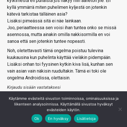
kytkimestä eli punaista jos näkyy niin äänetön jne. En
kyllä ymmärrä miten puhelimen kyljestä on jotenkin
kätevä tarkistaa tälläinen asia?
Lisäksi pimeässä sitä ei näe lainkaan.
Joo, periaatteessa sen voisi ihan tuntea onko se missä
asennossa, mutta ainakin omilla nakkisormilla en voi
sanoa että sen jotenkin tuntee nopeasti.
Noh, oletettavasti tämä ongelma poistuu tulevina
kuukausina kun puhelinta käyttää vieläkin pidempään.
Lisäksi onhan toi fyysinen kytkin kiva lisä, kunhan sen
vain asian vain näkisin ruudultakin. Tämä ei toki ole
ongelma Androidissa, olettaisin.
Kirjaudu sisään vastataksesi
Käytämme evästeitä sivuston toiminnoissa, ominaisuuksissa ja
liikenteen analysoinnissa. Käyttämällä sivustoa hyväksyt
evästeiden käytön.
Ok
En hyväksy
Lisätietoja