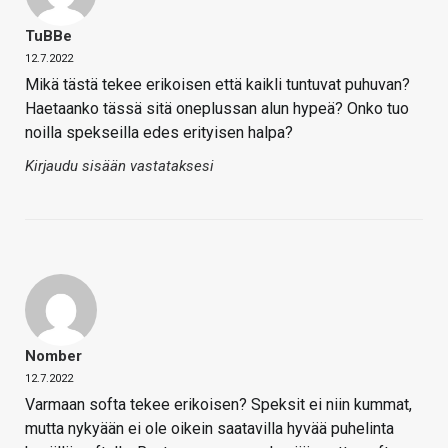
TuBBe
12.7.2022
Mikä tästä tekee erikoisen että kaikli tuntuvat puhuvan?
Haetaanko tässä sitä oneplussan alun hypeä? Onko tuo
noilla spekseilla edes erityisen halpa?
Kirjaudu sisään vastataksesi
Nomber
12.7.2022
Varmaan softa tekee erikoisen? Speksit ei niin kummat,
mutta nykyään ei ole oikein saatavilla hyvää puhelinta