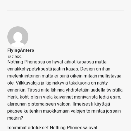
FlyingAntero
12.7.2022
Nothing Phonessa on hyvät aihiot kasassa mutta
ennakkohypetyksestä jäätiin kauas. Design on ihan
mielenkiintoinen mutta ei siinä oikein mitään mullistavaa
ole. Vilkkuvaloja ja läpinäkyviä takakuoria on nähty
ennenkin. Tässä niitä lähinnä yhdistetään uudella twistillä.
Henk. koht. olisin vielä kaivannut moniväristä lediä esim.
alareunan pistemäiseen valoon. Ilmeisesti käyttäjä
pääsee kuitenkin muokkamaan valojen toimintaa jossain
määrin?
Isoimmat odotukset Nothing Phonessa ovat