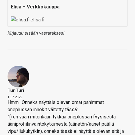
Elisa – Verkkokauppa
elisa.fi
Kirjaudu sisään vastataksesi
TunTuri
13.7.2022
Hmm.. Onneks näyttäis olevan omat pahimmat
oneplussan inhokit vältetty tässä:
1) en vaan mitenkään tykkää oneplussan fyysisestä
ääniprofiilinvaihtokytkimestä (äänetön/äänet päällä
vipu/liukukytkin), onneks tässä ei näyttäis olevan sitä ja