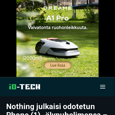
Nothing julkaisi odotetun
UUTISET
Phone (1) -älypuhelimensa –