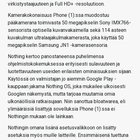
virkistystaajuuteen ja Full HD+ -resoluutioon.
Kamerakokonaisuus Phone (1):ssa muodostuu
pääkamerana toimivasta 50 megapikselin Sony IMX766-
sensorista optisella kuvanvakaimella sekä 114 asteen
kuvakulman ultralaajakulmakamerasta, joka käyttää 50
megapikselin Samsung JN1 -kamerasensoria.
Nothing kertoo panostaneensa puhelimensa
ohjelmistokokemuksessa erityisesti sulavuuteen ja
luotettavuuteen useiden erilaisten ominaisuuksien sijaan.
Käytössä on valmistajan jo aiemmin Google Play -
kauppaan jakama Nothing OS, joka mukailee ulkoisesti
Googlen näkemystä, mutta tarjoaa muutamia omia
ulkonäöllisiä ratkaisujaan. Niin sanottua bloatwarea, eli
ylimääräisiä lisättyjä sovelluksia Phone (1):ssa ei
Nothingin mukaan ole lainkaan.
Nothingin omana lisänä asetusvalikkoon on lisätty
asetuksia myös muille laitteille. Ensimmäisenä tuettuna