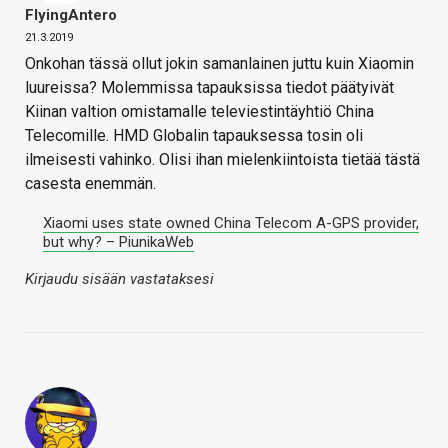
FlyingAntero
21.3.2019
Onkohan tässä ollut jokin samanlainen juttu kuin Xiaomin
luureissa? Molemmissa tapauksissa tiedot päätyivät
Kiinan valtion omistamalle televiestintäyhtiö China
Telecomille. HMD Globalin tapauksessa tosin oli
ilmeisesti vahinko. Olisi ihan mielenkiintoista tietää tästä
casesta enemmän.
Xiaomi uses state owned China Telecom A-GPS provider,
but why? – PiunikaWeb
Kirjaudu sisään vastataksesi