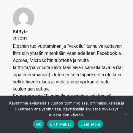
BitByte
21.3.2019
Eipähän tuo vuotaminen ja ”vakoilu” tunnu vaikuttavan
ihmisiin yhtään mitenkään vaan edelleen Facebookia,
Applea, Microsoftin tuotteita ja muita
laitteita/palveluita käytetään aivan samalla tavalla (tai
jopa enemmänkin). Joten ei tällä tapauksella ole kuin
hetkellinen kolaus ja vielä pienempi kun ei satu
kuulemaan uutisia.
Se perinteinen ”Ei minulla ole mitään salattavaa”-
mentaliteetti on vahvasti monien ihmisten arjessa.
Käytämme evästeitä sivuston toiminnoissa, ominaisuuksissa ja
liikenteen analysoinnissa. Käyttämällä sivustoa hyväksyt
Kirjaudu sisään vastataksesi
evästeiden käytön.
Ok
En hyväksy
Lisätietoja