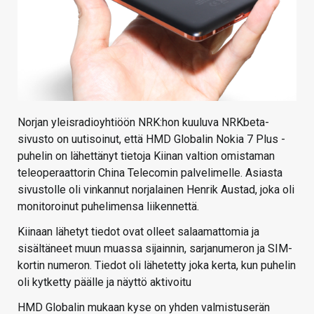
Norjan yleisradioyhtiöön NRK:hon kuuluva NRKbeta-
sivusto on uutisoinut, että HMD Globalin Nokia 7 Plus -
puhelin on lähettänyt tietoja Kiinan valtion omistaman
teleoperaattorin China Telecomin palvelimelle. Asiasta
sivustolle oli vinkannut norjalainen Henrik Austad, joka oli
monitoroinut puhelimensa liikennettä.
Kiinaan lähetyt tiedot ovat olleet salaamattomia ja
sisältäneet muun muassa sijainnin, sarjanumeron ja SIM-
kortin numeron. Tiedot oli lähetetty joka kerta, kun puhelin
oli kytketty päälle ja näyttö aktivoitu
HMD Globalin mukaan kyse on yhden valmistuserän