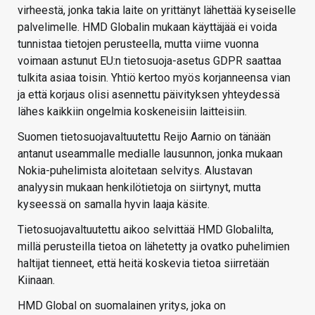
virheestä, jonka takia laite on yrittänyt lähettää kyseiselle
palvelimelle. HMD Globalin mukaan käyttäjää ei voida
tunnistaa tietojen perusteella, mutta viime vuonna
voimaan astunut EU:n tietosuoja-asetus GDPR saattaa
tulkita asiaa toisin. Yhtiö kertoo myös korjanneensa vian
ja että korjaus olisi asennettu päivityksen yhteydessä
lähes kaikkiin ongelmia koskeneisiin laitteisiin.
Suomen tietosuojavaltuutettu Reijo Aarnio on tänään
antanut useammalle medialle lausunnon, jonka mukaan
Nokia-puhelimista aloitetaan selvitys. Alustavan
analyysin mukaan henkilötietoja on siirtynyt, mutta
kyseessä on samalla hyvin laaja käsite.
Tietosuojavaltuutettu aikoo selvittää HMD Globalilta,
millä perusteilla tietoa on lähetetty ja ovatko puhelimien
haltijat tienneet, että heitä koskevia tietoa siirretään
Kiinaan.
HMD Global on suomalainen yritys, joka on