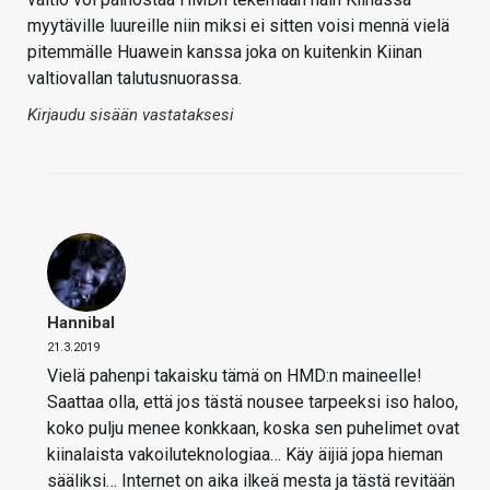
myytäville luureille niin miksi ei sitten voisi mennä vielä
pitemmälle Huawein kanssa joka on kuitenkin Kiinan
valtiovallan talutusnuorassa.
Kirjaudu sisään vastataksesi
Hannibal
21.3.2019
Vielä pahenpi takaisku tämä on HMD:n maineelle!
Saattaa olla, että jos tästä nousee tarpeeksi iso haloo,
koko pulju menee konkkaan, koska sen puhelimet ovat
kiinalaista vakoiluteknologiaa… Käy äijiä jopa hieman
sääliksi… Internet on aika ilkeä mesta ja tästä revitään