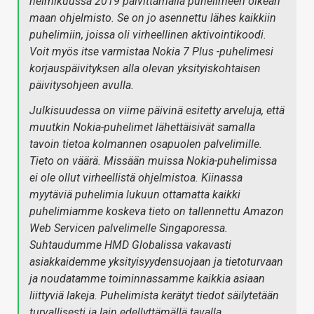
helmikuussa 2019 päivittämällä puhelimeen oikean
maan ohjelmisto. Se on jo asennettu lähes kaikkiin
puhelimiin, joissa oli virheellinen aktivointikoodi.
Voit myös itse varmistaa Nokia 7 Plus -puhelimesi
korjauspäivityksen alla olevan yksityiskohtaisen
päivitysohjeen avulla.
Julkisuudessa on viime päivinä esitetty arveluja, että
muutkin Nokia-puhelimet lähettäisivät samalla
tavoin tietoa kolmannen osapuolen palvelimille.
Tieto on väärä. Missään muissa Nokia-puhelimissa
ei ole ollut virheellistä ohjelmistoa. Kiinassa
myytäviä puhelimia lukuun ottamatta kaikki
puhelimiamme koskeva tieto on tallennettu Amazon
Web Servicen palvelimelle Singaporessa.
Suhtaudumme HMD Globalissa vakavasti
asiakkaidemme yksityisyydensuojaan ja tietoturvaan
ja noudatamme toiminnassamme kaikkia asiaan
liittyviä lakeja. Puhelimista kerätyt tiedot säilytetään
turvallisesti ja lain edellyttämällä tavalla.