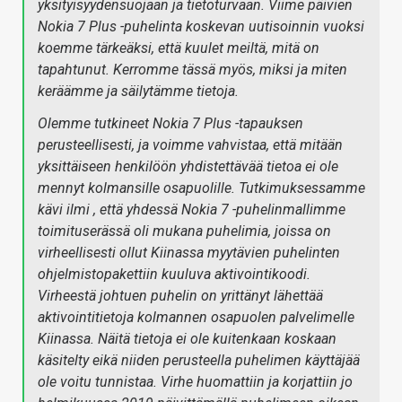
yksityisyydensuojaan ja tietoturvaan. Viime päivien
Nokia 7 Plus -puhelinta koskevan uutisoinnin vuoksi
koemme tärkeäksi, että kuulet meiltä, mitä on
tapahtunut. Kerromme tässä myös, miksi ja miten
keräämme ja säilytämme tietoja.
Olemme tutkineet Nokia 7 Plus -tapauksen
perusteellisesti, ja voimme vahvistaa, että mitään
yksittäiseen henkilöön yhdistettävää tietoa ei ole
mennyt kolmansille osapuolille. Tutkimuksessamme
kävi ilmi , että yhdessä Nokia 7 -puhelinmallimme
toimituserässä oli mukana puhelimia, joissa on
virheellisesti ollut Kiinassa myytävien puhelinten
ohjelmistopakettiin kuuluva aktivointikoodi.
Virheestä johtuen puhelin on yrittänyt lähettää
aktivointitietoja kolmannen osapuolen palvelimelle
Kiinassa. Näitä tietoja ei ole kuitenkaan koskaan
käsitelty eikä niiden perusteella puhelimen käyttäjää
ole voitu tunnistaa. Virhe huomattiin ja korjattiin jo