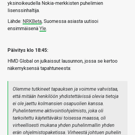
yksinoikeudella Nokia-merkkisten puhelimien
lisenssinhaltija.
Lähde:
NRKBeta
, Suomessa asiasta uutisoi
ensimmäisenä
Yle
.
Päivitys klo 18:45:
HMD Global on julkaissut lausunnon, jossa se kertoo
näkemyksensä tapahtuneesta:
Olemme tutkineet tapauksen ja voimme vahvistaa,
että mitään henkilöön yhdistettävissä olevia tietoja
ei ole jaettu kolmansien osapuolien kanssa.
Puhelintemme aktivointiohjelmisto, joka oli
tarkoitettu käytettäväksi toisessa maassa, oli
virheellisesti mukana yhden puhelinmallin yhden
erän ohjelmistopaketissa. Virheestä johtuen puhelin