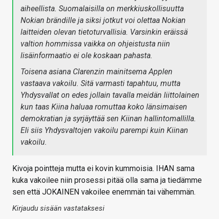
aiheellista. Suomalaisilla on merkkiuskollisuutta
Nokian brändille ja siksi jotkut voi olettaa Nokian
laitteiden olevan tietoturvallisia. Varsinkin eräissä
valtion hommissa vaikka on ohjeistusta niin
lisäinformaatio ei ole koskaan pahasta.
Toisena asiana Clarenzin mainitsema Applen
vastaava vakoilu. Sitä varmasti tapahtuu, mutta
Yhdysvallat on edes jollain tavalla meidän liittolainen
kun taas Kiina haluaa romuttaa koko länsimaisen
demokratian ja syrjäyttää sen Kiinan hallintomallilla.
Eli siis Yhdysvaltojen vakoilu parempi kuin Kiinan
vakoilu.
Kivoja pointteja mutta ei kovin kummoisia. IHAN sama
kuka vakoilee niin prosessi pitää olla sama ja tiedämme
sen että JOKAINEN vakoilee enemmän tai vähemmän.
Kirjaudu sisään vastataksesi