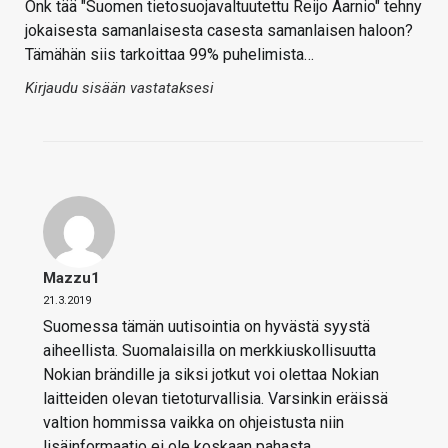
Onk tää "Suomen tietosuojavaltuutettu Reijo Aarnio" tehny
jokaisesta samanlaisesta casesta samanlaisen haloon?
Tämähän siis tarkoittaa 99% puhelimista…
Kirjaudu sisään vastataksesi
Mazzu1
21.3.2019
Suomessa tämän uutisointia on hyvästä syystä
aiheellista. Suomalaisilla on merkkiuskollisuutta
Nokian brändille ja siksi jotkut voi olettaa Nokian
laitteiden olevan tietoturvallisia. Varsinkin eräissä
valtion hommissa vaikka on ohjeistusta niin
lisäinformaatio ei ole koskaan pahasta.