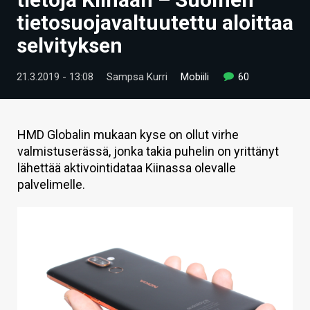
ARTIKKELIT
tietosuojavaltuutettu aloittaa
selvityksen
VIDEOT
TECHBBS
21.3.2019 - 13:08
Sampsa Kurri
Mobiili
60
TIETOA
HINTA.FI
HMD Globalin mukaan kyse on ollut virhe
valmistuserässä, jonka takia puhelin on yrittänyt
KAUPPA
lähettää aktivointidataa Kiinassa olevalle
palvelimelle.
VAIHDA TEEMA
HAKU