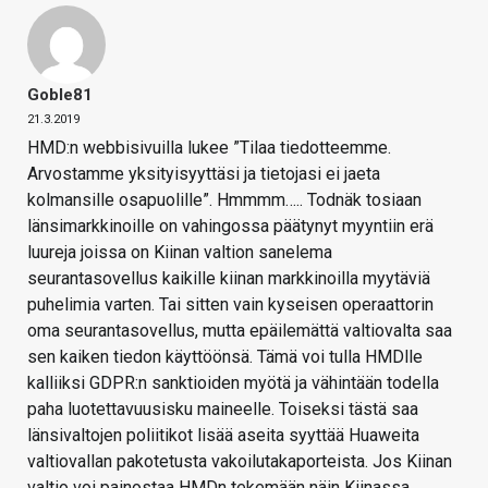
Goble81
21.3.2019
HMD:n webbisivuilla lukee ”Tilaa tiedotteemme.
Arvostamme yksityisyyttäsi ja tietojasi ei jaeta
kolmansille osapuolille”. Hmmmm….. Todnäk tosiaan
länsimarkkinoille on vahingossa päätynyt myyntiin erä
luureja joissa on Kiinan valtion sanelema
seurantasovellus kaikille kiinan markkinoilla myytäviä
puhelimia varten. Tai sitten vain kyseisen operaattorin
oma seurantasovellus, mutta epäilemättä valtiovalta saa
sen kaiken tiedon käyttöönsä. Tämä voi tulla HMDlle
kalliiksi GDPR:n sanktioiden myötä ja vähintään todella
paha luotettavuusisku maineelle. Toiseksi tästä saa
länsivaltojen poliitikot lisää aseita syyttää Huaweita
valtiovallan pakotetusta vakoilutakaporteista. Jos Kiinan
valtio voi painostaa HMDn tekemään näin Kiinassa