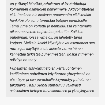
on yrittänyt lähettää puhelimen aktivointitietoja
kolmannen osapuolen palvelimelle. Aktivointitietoja
ei kuitenkaan ole koskaan prosessoitu eikä ketään
henkilöä ole voitu tunnistaa tietojen perusteella.
Tämä virhe on korjattu jo helmikuussa vaihtamalla
oikea maaversio ohjelmistopakettiin. Kaikkiin
puhelimiin, joissa virhe oli, on lähetetty tämä
korjaus. Melkein kaikki käyttäjät ovat asentaneet sen,
mutta jos käyttäjä ei ole asiasta varma hänen
kannattaa tarkistaa puhelimestaan, koska viimeinen
päivitys on tehty.
Puhelinten aktivointitietojen kertaluonteinen
kerääminen puhelimen käytönoton yhteydessä on
alan tapa, ja sen perusteella käynnistyy puhelimen
takuuaika. HMD Global suhtautuu vakavasti
asiakkaiden tietojen turvallisuuteen ja yksityisyyteen.