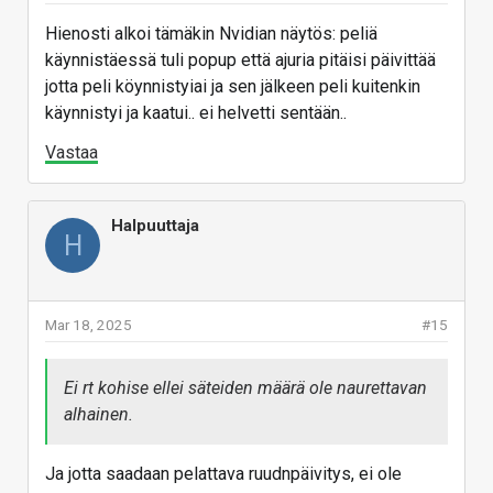
Hienosti alkoi tämäkin Nvidian näytös: peliä
käynnistäessä tuli popup että ajuria pitäisi päivittää
jotta peli köynnistyiai ja sen jälkeen peli kuitenkin
käynnistyi ja kaatui.. ei helvetti sentään..
Vastaa
Halpuuttaja
H
Mar 18, 2025
#15
Ei rt kohise ellei säteiden määrä ole naurettavan
alhainen.
Ja jotta saadaan pelattava ruudnpäivitys, ei ole