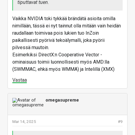
tiputtavat tuen.
Vaikka NVIDIA toki tykkää brändätä asioita omilla
nimillään, tässä ei nyt tainnut olla mitään vain heidän
raudallaan toimivaa pois lukien tuo InZoin
paikallisesti pyörivä tekoälymalli, joka pyörii
pilvessä muutoin.
Esimerkiksi DirectX:n Cooperative Vector -
ominaisuus toimii luonnollisesti myös AMD:lla
(SWMMAC, ehkä myös WMMA) ja Intelillä (XMX)
Vastaa
omegasupreme
Mar 14, 2025
#9