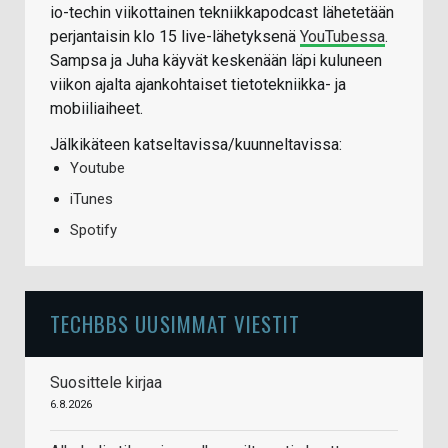
io-techin viikottainen tekniikkapodcast lähetetään
perjantaisin klo 15 live-lähetyksenä
YouTubessa
.
Sampsa ja Juha käyvät keskenään läpi kuluneen
viikon ajalta ajankohtaiset tietotekniikka- ja
mobiiliaiheet.
Jälkikäteen katseltavissa/kuunneltavissa:
Youtube
iTunes
Spotify
TECHBBS UUSIMMAT VIESTIT
Suosittele kirjaa
6.8.2026