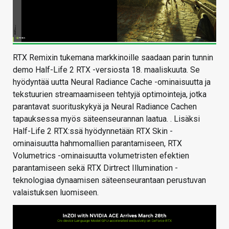
RTX Remixin tukemana markkinoille saadaan parin tunnin
demo Half-Life 2 RTX -versiosta 18. maaliskuuta. Se
hyödyntää uutta Neural Radiance Cache -ominaisuutta ja
tekstuurien streamaamiseen tehtyjä optimointeja, jotka
parantavat suorituskykyä ja Neural Radiance Cachen
tapauksessa myös säteenseurannan laatua. . Lisäksi
Half-Life 2 RTX:ssä hyödynnetään RTX Skin -
ominaisuutta hahmomallien parantamiseen, RTX
Volumetrics -ominaisuutta volumetristen efektien
parantamiseen sekä RTX Dirtrect Illumination -
teknologiaa dynaamisen säteenseurantaan perustuvan
valaistuksen luomiseen.