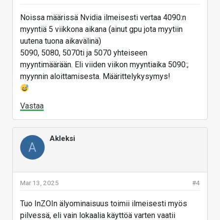
Noissa määrissä Nvidia ilmeisesti vertaa 4090:n
myyntiä 5 viikkona aikana (ainut gpu jota myytiin
uutena tuona aikavälinä)
5090, 5080, 5070ti ja 5070 yhteiseen
myyntimäärään. Eli viiden viikon myyntiaika 5090:;
myynnin aloittamisesta. Määrittelykysymys!
Vastaa
Akleksi
A
Mar 13, 2025
#4
Tuo InZOIn älyominaisuus toimii ilmeisesti myös
pilvessä, eli vain lokaalia käyttöä varten vaatii