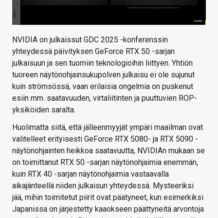
NVIDIA on julkaissut GDC 2025 -konferenssin
yhteydessä päivityksen GeForce RTX 50 -sarjan
julkaisuun ja sen tuomiin teknologioihin liittyen. Yhtiön
tuoreen näytönohjainsukupolven julkaisu ei ole sujunut
kuin strömsössä, vaan erilaisia ongelmia on puskenut
esiin mm. saatavuuden, virtaliitinten ja puuttuvien ROP-
yksiköiden saralta.
Huolimatta siitä, että jälleenmyyjät ympäri maailman ovat
valitelleet erityisesti GeForce RTX 5080- ja RTX 5090 -
näytönohjainten heikkoa saatavuutta, NVIDIAn mukaan se
on toimittanut RTX 50 -sarjan näytönohjaimia enemmän,
kuin RTX 40 -sarjan näytönohjaimia vastaavalla
aikajänteellä niiden julkaisun yhteydessä. Mysteeriksi
jää, mihin toimitetut piirit ovat päätyneet, kun esimerkiksi
Japanissa on järjestetty kaaokseen päättyneitä arvontoja