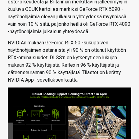
osto-oikeudesta ja Britannian merkittäviin jälleenmyyjiin
kuuluva OCUK kertoi esimerkiksi GeForce RTX 5090 -
näytönohjaimia olevan julkaisun yhteydessä myynnissä
vain noin 10 % siitä, paljonko heillä oli GeForce RTX 4090
-näytönohjaimia julkaisun yhteydessä.
NVIDIAn mukaan GeForce RTX 50 -sukupolven
näytönohjaimen ostaneista yli 90 % on ottanut käyttöön
RTX-ominaisuudet. DLSS:n on kytkenyt sen lukujen
mukaan 92 % käyttäjistä, Reflexin 96 % käyttäjistä ja
säteenseurannan 90 % käyttäjistä. Tilastot on kerätty
NVIDIA App -sovelluksen kautta.