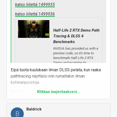
katso liitettä 1499935
katso liitettä 1499936
Half-Life 2 RTX Demo Path
Tracing & DLSS 4
Benchmarks
NVIDIA has provided us with a
preview code, so it's time to
benchmark Half-Life 2 RTX
Demo and examine its
performance on the PC.
Eipä tuota kuulukaan ilman DLSS pelata, kun raaka
pathtracing näyttäisi niin rumaltakin ilman
www.dsogaming.com
kohinanpoistoja.
Kyllä tuo kuuluu taas laariin "ei mitään järkeä
Vastaa
Klikkaa laajentaaksesi...
maksimiasetuksilla" oli se näyttis mikä tahansa
Baldrick
B