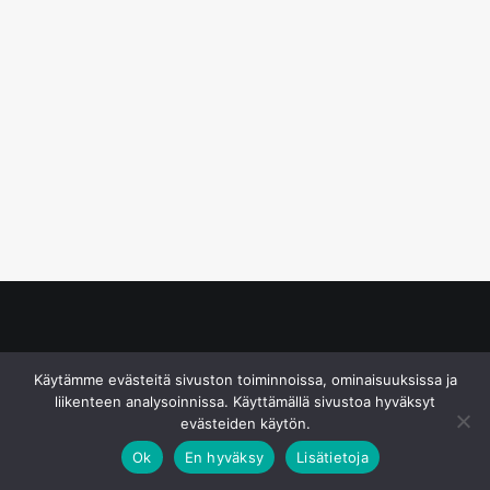
© S&J Media Oy
Käytämme evästeitä sivuston toiminnoissa, ominaisuuksissa ja
liikenteen analysoinnissa. Käyttämällä sivustoa hyväksyt
evästeiden käytön.
Ok
En hyväksy
Lisätietoja