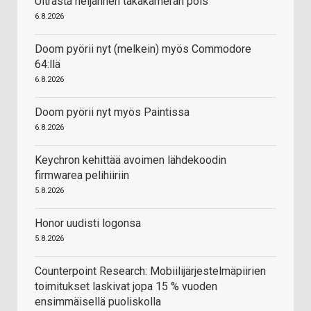
Ultrasta neljännen takakameran pois
6.8.2026
Doom pyörii nyt (melkein) myös Commodore
64:llä
6.8.2026
Doom pyörii nyt myös Paintissa
6.8.2026
Keychron kehittää avoimen lähdekoodin
firmwarea pelihiiriin
5.8.2026
Honor uudisti logonsa
5.8.2026
Counterpoint Research: Mobiilijärjestelmäpiirien
toimitukset laskivat jopa 15 % vuoden
ensimmäisellä puoliskolla