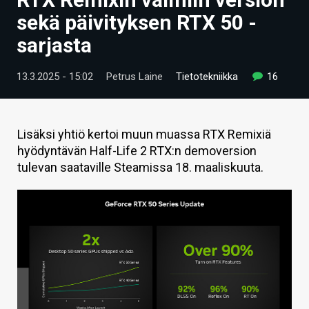
ARTIKKELIT
sekä päivityksen RTX 50 -
sarjasta
VIDEOT
TECHBBS
13.3.2025 - 15:02
Petrus Laine
Tietotekniikka
16
TIETOA
HINTA.FI
Lisäksi yhtiö kertoi muun muassa RTX Remixiä
hyödyntävän Half-Life 2 RTX:n demoversion
KAUPPA
tulevan saataville Steamissa 18. maaliskuuta.
VAIHDA TEEMA
HAKU