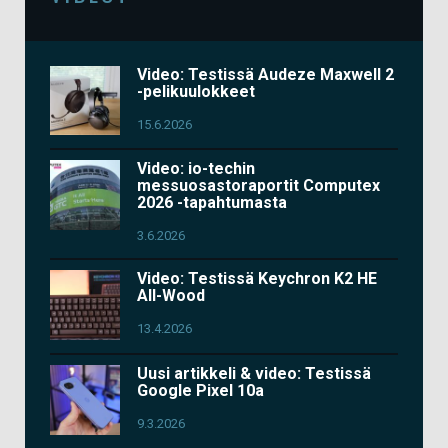
Video: Testissä Audeze Maxwell 2
-pelikuulokkeet
15.6.2026
Video: io-techin
messuosastoraportit Computex
2026 -tapahtumasta
3.6.2026
Video: Testissä Keychron K2 HE
All-Wood
13.4.2026
Uusi artikkeli & video: Testissä
Google Pixel 10a
9.3.2026