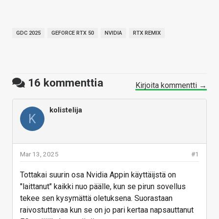
GDC 2025
GEFORCE RTX 50
NVIDIA
RTX REMIX
16
kommenttia
Kirjoita kommentti →
kolistelija
K
Mar 13, 2025
#1
Tottakai suurin osa Nvidia Appin käyttäijstä on
"laittanut" kaikki nuo päälle, kun se pirun sovellus
tekee sen kysymättä oletuksena. Suorastaan
raivostuttavaa kun se on jo pari kertaa napsauttanut