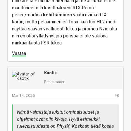
dokkareita + muuta materiaalia ja mikäli asiat ei ole
muuttuneet niin käsittääkseni RTX Remix
pelien/modien
kehittäminen
vaatii nvidia RTX
kortin, mutta pelaaminen ei. Tosin kun tuo HL2 modi
näyttää saavan virallisesti tukea ja promoa Nvidialta
niin en olisi yllättynyt jos pelissä ei ole vakiona
minkäänlaista FSR tukea.
Vastaa
Kaotik
Banhammer
Mar 14, 2025
#8
Nämä valmistaja lukitut ominaisuudet ja
ohjelmat ovat niin kivoja. Hyvä esimerkki
tulevaisuudesta on PhysX. Koskaan tiedä koska