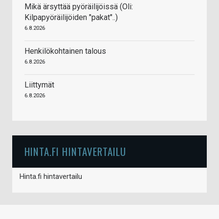
Mikä ärsyttää pyöräilijöissä (Oli:
Kilpapyöräilijöiden "pakat"..)
6.8.2026
Henkilökohtainen talous
6.8.2026
Liittymät
6.8.2026
HINTA.FI HINTAVERTAILU
Hinta.fi hintavertailu