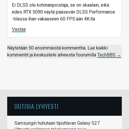
Ei DLSS ole kohinanpoistaja, se on skaalain, eikä
edes RTX 5090 näytä pääsevän DLSS Performance
-tilassa ihan vakaaseen 60 FPS:ään 4K:lla
Vastaa
Näytetään 50 ensimmäistä kommenttia. Lue kaikki
kommentit ja keskustele aiheesta foorumilla
TechBBS →
UUTISIA LYHYESTI
Samsungin huhutaan tiputtavan Galaxy S27