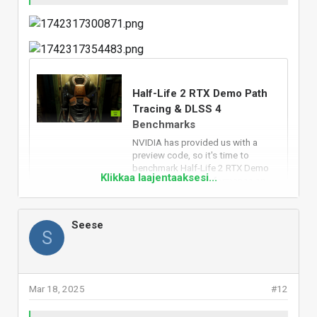
Half-Life 2 RTX Demo Path
Tracing & DLSS 4
Benchmarks
NVIDIA has provided us with a
preview code, so it's time to
benchmark Half-Life 2 RTX Demo
Klikkaa laajentaaksesi...
and examine its performance on
the PC.
www.dsogaming.com
Seese
S
Kyllä tuo kuuluu taas laariin "ei mitään järkeä
maksimiasetuksilla" oli se näyttis mikä tahansa
Mar 18, 2025
#12
Vastaa