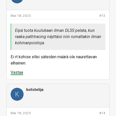
Mar 18, 2025
#13
Eipä tuota kuulukaan ilman DLSS pelata, kun
raaka pathtracing näyttäisi niin rumaltakin ilman
kohinanpoistoja.
Ei rt kohise ellei säteiden määrä ole naurettavan
alhainen.
Vastaa
kolistelija
K
Mar 18, 2025
#14