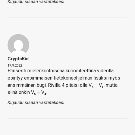
Kirjaudu sisään vastataksesi
CryptoKid
17.9.2022
Etäisesti mielenkiintoisena kuriositeettina videolla
esintyy ensimmäisen tietokoneohjelman lisäksi myös
ensimmäinen bugi. Rivillä 4 pitäisi olla V₄ ÷ V₅, mutta
siinä onkin V₅ ÷ V₄.
Kirjaudu sisään vastataksesi