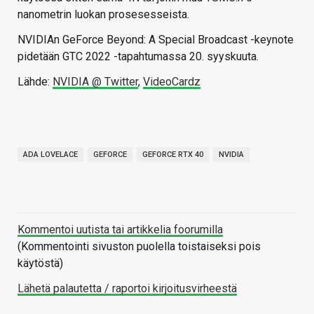
nanometrin luokan prosesesseista.
NVIDIAn GeForce Beyond: A Special Broadcast -keynote
pidetään GTC 2022 -tapahtumassa 20. syyskuuta.
Lähde:
NVIDIA @ Twitter
,
VideoCardz
ADA LOVELACE
GEFORCE
GEFORCE RTX 40
NVIDIA
Kommentoi uutista tai artikkelia foorumilla
(Kommentointi sivuston puolella toistaiseksi pois
käytöstä)
Lähetä palautetta / raportoi kirjoitusvirheestä