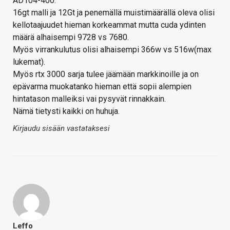
AD104-400.
16gt malli ja 12Gt ja penemällä muistimäärällä oleva olisi
kellotaajuudet hieman korkeammat mutta cuda ydinten
määrä alhaisempi 9728 vs 7680.
Myös virrankulutus olisi alhaisempi 366w vs 516w(max
lukemat).
Myös rtx 3000 sarja tulee jäämään markkinoille ja on
epävarma muokatanko hieman että sopii alempien
hintatason malleiksi vai pysyvät rinnakkain.
Nämä tietysti kaikki on huhuja.
Kirjaudu sisään vastataksesi
Leffo