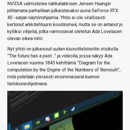
NVIDIA valmistelee nahkatakkisen Jensen Huangin
johtamana parhaillaan julkaistavaksi uusia GeForce RTX
40 -sarjan näytönohjaimia. Yhtiö ei ole virallisesti
kertonut arkkitehtuurin koodinimeä, mutta se on antanut jo
kylliksi vihjeitä, jotka varmistavat oletetun Ada Lovelacen
olevan oikea nimi.
Nyt yhtiö on julkaissut uuden kiusoittelutwiitin otsikolla
”The future has a past…” ja videolla, jossa näkyy Ada
Lovelacen vuonna 1843 kehittämä ”Diagram for the
computation by the Engine of the Numbers of Bernoulli”,
mitä pidetään yleisesti ensimmäisenä kunnon
tietokoneohjelmana.