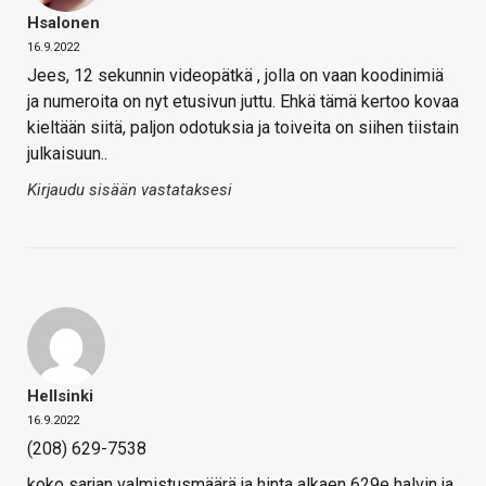
Hsalonen
16.9.2022
Jees, 12 sekunnin videopätkä , jolla on vaan koodinimiä
ja numeroita on nyt etusivun juttu. Ehkä tämä kertoo kovaa
kieltään siitä, paljon odotuksia ja toiveita on siihen tiistain
julkaisuun..
Kirjaudu sisään vastataksesi
Hellsinki
16.9.2022
(208) 629-7538
koko sarjan valmistusmäärä ja hinta alkaen 629e halvin ja