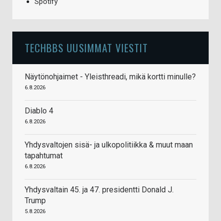
Spotify
TECHBBS UUSIMMAT VIESTIT
Näytönohjaimet - Yleisthreadi, mikä kortti minulle?
6.8.2026
Diablo 4
6.8.2026
Yhdysvaltojen sisä- ja ulkopolitiikka & muut maan
tapahtumat
6.8.2026
Yhdysvaltain 45. ja 47. presidentti Donald J.
Trump
5.8.2026