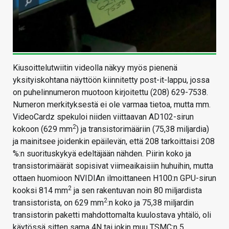
Kiusoittelutwiitin videolla näkyy myös pienenä
yksityiskohtana näyttöön kiinnitetty post-it-lappu, jossa
on puhelinnumeron muotoon kirjoitettu (208) 629-7538.
Numeron merkityksestä ei ole varmaa tietoa, mutta mm.
VideoCardz spekuloi niiden viittaavan AD102-sirun
2
kokoon (629 mm
) ja transistorimääriin (75,38 miljardia)
ja mainitsee joidenkin epäilevän, että 208 tarkoittaisi 208
%:n suorituskykyä edeltäjään nähden. Piirin koko ja
transistorimäärät sopisivat viimeaikaisiin huhuihin, mutta
ottaen huomioon NVIDIAn ilmoittaneen H100:n GPU-sirun
2
kooksi 814 mm
ja sen rakentuvan noin 80 miljardista
2
transistorista, on 629 mm
:n koko ja 75,38 miljardin
transistorin paketti mahdottomalta kuulostava yhtälö, oli
käytössä sitten sama 4N tai jokin muu TSMC:n 5