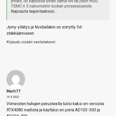
yhtälö, oli käytössä sitten sama 4N tai jokin muu
TSMC:n 5 nanometrin luokan prosesesseista.
Napsauta laajentaaksesi…
Jymy-yllätys ja Nvidiallakin on siirrytty 3d-
stäkkäämiseen.
Kirjaudu sisään vastataksesi
Marti77
16.9.2022
Viimeisten huhujen perusteella tulisi kaksi eri versiota
RTX4080 mallista ja käyttäisi eri piiriä AD103-300 ja