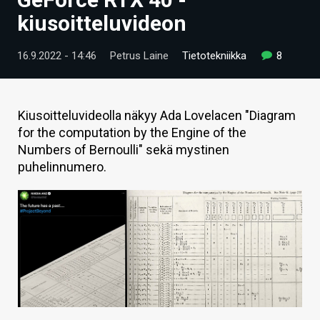
ARTIKKELIT
kiusoitteluvideon
VIDEOT
16.9.2022 - 14:46
Petrus Laine
Tietotekniikka
8
TECHBBS
TIETOA
Kiusoitteluvideolla näkyy Ada Lovelacen "Diagram
for the computation by the Engine of the
HINTA.FI
Numbers of Bernoulli" sekä mystinen
puhelinnumero.
KAUPPA
VAIHDA TEEMA
HAKU