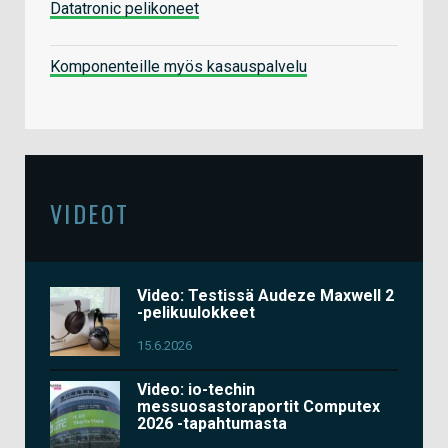
Datatronic pelikoneet
Komponenteille myös kasauspalvelu
VIDEOT
Video: Testissä Audeze Maxwell 2
-pelikuulokkeet
15.6.2026
Video: io-techin
messuosastoraportit Computex
2026 -tapahtumasta