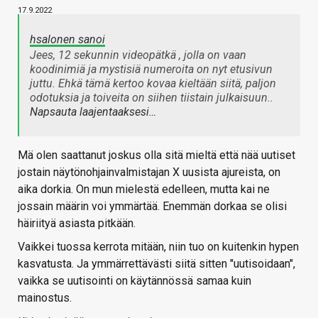
17.9.2022
hsalonen sanoi
Jees, 12 sekunnin videopätkä , jolla on vaan
koodinimiä ja mystisiä numeroita on nyt etusivun
juttu. Ehkä tämä kertoo kovaa kieltään siitä, paljon
odotuksia ja toiveita on siihen tiistain julkaisuun..
Napsauta laajentaaksesi…
Mä olen saattanut joskus olla sitä mieltä että nää uutiset
jostain näytönohjainvalmistajan X uusista ajureista, on
aika dorkia. On mun mielestä edelleen, mutta kai ne
jossain määrin voi ymmärtää. Enemmän dorkaa se olisi
häiriityä asiasta pitkään.
Vaikkei tuossa kerrota mitään, niin tuo on kuitenkin hypen
kasvatusta. Ja ymmärrettävästi siitä sitten "uutisoidaan",
vaikka se uutisointi on käytännössä samaa kuin
mainostus.