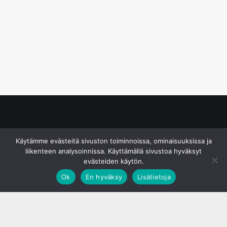
© S&J Media Oy
Käytämme evästeitä sivuston toiminnoissa, ominaisuuksissa ja
liikenteen analysoinnissa. Käyttämällä sivustoa hyväksyt
evästeiden käytön.
Ok
En hyväksy
Lisätietoja
;