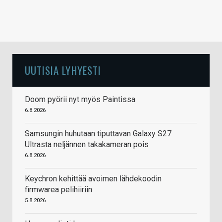
UUTISIA LYHYESTI
Doom pyörii nyt myös Paintissa
6.8.2026
Samsungin huhutaan tiputtavan Galaxy S27
Ultrasta neljännen takakameran pois
6.8.2026
Keychron kehittää avoimen lähdekoodin
firmwarea pelihiiriin
5.8.2026