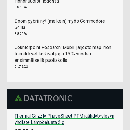
Honor uudisti logonsa
5.8.2026
Doom pyörii nyt (melkein) myös Commodore
64:llä
3.8.2026
Counterpoint Research: Mobiilijärjestelmäpiirien
toimitukset laskivat jopa 15 % vuoden
ensimmäisellä puoliskolla
31.7.2026
Thermal Grizzly PhaseSheet PTM jäähdytyslevyn
yhdiste Lämpöalusta 2 g