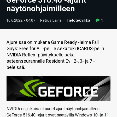
ARTIKKELIT
näytönohjaimilleen
VIDEOT
16.6.2022 - 04:07
Petrus Laine
Tietotekniikka
1
TECHBBS
TIETOA
Ajureissa on mukana Game Ready -leima Fall
Guys: Free for All -pelille sekä tuki ICARUS-pelin
HINTA.FI
NVIDIA Reflex -päivitykselle sekä
säteenseurannalle Resident Evil 2-, 3- ja 7 -
KAUPPA
peleissä.
VAIHDA TEEMA
HAKU
NVIDIA on julkaissut uudet ajurit näytönohjaimilleen.
GeForce 516.40 -ajurit ovat saatavilla Windows 10- ja 11