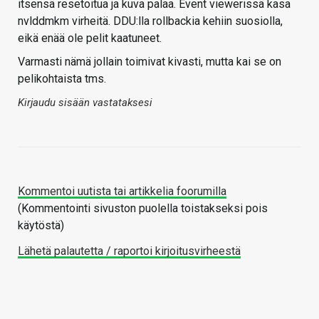
itsensä resetoitua ja kuva palaa. Event viewerissä kasa
nvlddmkm virheitä. DDU:lla rollbackia kehiin suosiolla,
eikä enää ole pelit kaatuneet.
Varmasti nämä jollain toimivat kivasti, mutta kai se on
pelikohtaista tms.
Kirjaudu sisään vastataksesi
Kommentoi uutista tai artikkelia foorumilla
(Kommentointi sivuston puolella toistakseksi pois
käytöstä)
Lähetä palautetta / raportoi kirjoitusvirheestä