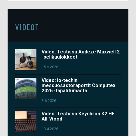
VIDEOT
Video: Testissä Audeze Maxwell 2
-pelikuulokkeet
15.6.2026
Video: io-techin
messuosastoraportit Computex
2026 -tapahtumasta
3.6.2026
Video: Testissä Keychron K2 HE
All-Wood
13.4.2026