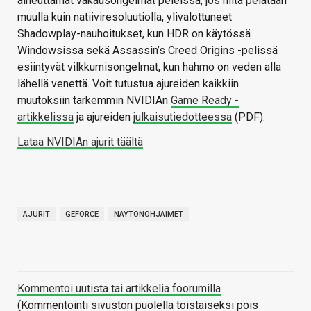
aiheuttamat vakausongelmat peleissä, jos niitä pelataan
muulla kuin natiiviresoluutiolla, ylivalottuneet
Shadowplay-nauhoitukset, kun HDR on käytössä
Windowsissa sekä Assassin’s Creed Origins -pelissä
esiintyvät vilkkumisongelmat, kun hahmo on veden alla
lähellä venettä. Voit tutustua ajureiden kaikkiin
muutoksiin tarkemmin NVIDIAn
Game Ready -
artikkelissa
ja ajureiden
julkaisutiedotteessa
(PDF).
Lataa NVIDIAn ajurit täältä
AJURIT
GEFORCE
NÄYTÖNOHJAIMET
Kommentoi uutista tai artikkelia foorumilla
(Kommentointi sivuston puolella toistaiseksi pois