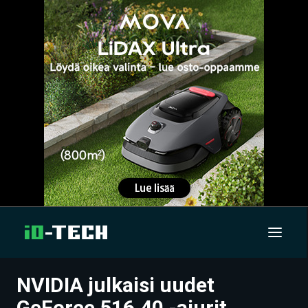
NVIDIA julkaisi uudet
UUTISET
GeForce 516.40 -ajurit