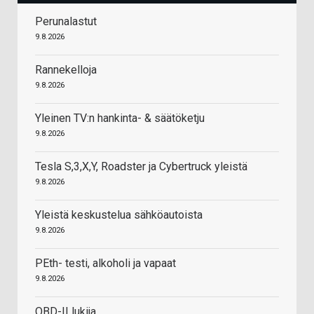
Perunalastut
9.8.2026
Rannekelloja
9.8.2026
Yleinen TV:n hankinta- & säätöketju
9.8.2026
Tesla S,3,X,Y, Roadster ja Cybertruck yleistä
9.8.2026
Yleistä keskustelua sähköautoista
9.8.2026
PEth- testi, alkoholi ja vapaat
9.8.2026
OBD-II lukija