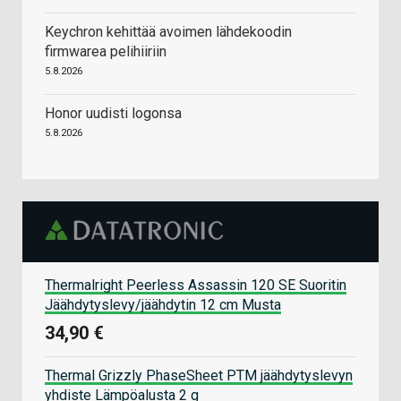
Keychron kehittää avoimen lähdekoodin
firmwarea pelihiiriin
5.8.2026
Honor uudisti logonsa
5.8.2026
Thermalright Peerless Assassin 120 SE Suoritin
Jäähdytyslevy/jäähdytin 12 cm Musta
34,90 €
Thermal Grizzly PhaseSheet PTM jäähdytyslevyn
yhdiste Lämpöalusta 2 g