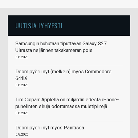
UUTISIA LYHYESTI
Samsungin huhutaan tiputtavan Galaxy S27
Ultrasta neljännen takakameran pois
8.8.2026
Doom pyörii nyt (melkein) myös Commodore
64:llä
8.8.2026
Tim Culpan: Applella on miljardin edestä iPhone-
puhelinten siruja odottamassa muistipiirejä
8.8.2026
Doom pyörii nyt myös Paintissa
6.8.2026