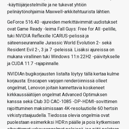
-käyttöjärjestelmille ja ne tukevat yhtiön
pelinäytönohjaimia Maxwell-arkkitehtuurista lähtien.
GeForce 516.40 -ajureiden merkittävimmät uudistukset
ovat Game Ready -leima Fall Guys: Free for All -pelille,
tuki NVIDIA Reflexille ICARUS-pelissä ja
säteenseurannalle Jurassic World Evolution 2- sekä
Resident Evil 2-, 3 ja 7 -peleissä. Lisäksi ajureissa on
mukana virallinen tuki Windows 11:n 22H2 -päivitykselle
ja CUDA 11.7 -rajapinnalle.
NVIDIAn bugikorjausten listalta löytyy tällä kertaa kulme
korjausta: Enscapen varjojen renderöinnissä olleet
ongelmat, Lenovon joitain kannettavia koskeneet
kirkkaussäätöjen ongelmat Advanced Optimuksen
kanssa sekä Club 3D CAC-1085 -DP-HDMI-sovittimen
rajoittuminen maksimissaan 4K-resoluutiolle 60 hertsin
virkistystaajuudella. Tiedossa olevia ongelmia ovat
puolestaan esimerkiksi HDR:n päälle ja pois kytkemisen