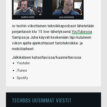
io-techin viikottainen tekniikkapodcast lähetetään
perjantaisin klo 15 live-lähetyksenä
YouTubessa
.
Sampsa ja Juha käyvät keskenään läpi kuluneen
viikon ajalta ajankohtaiset tietotekniikka- ja
mobiiliaiheet.
Jälkikäteen katseltavissa/kuunneltavissa:
Youtube
iTunes
Spotify
TECHBBS UUSIMMAT VIESTIT