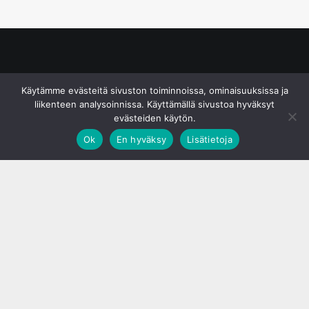
© S&J Media Oy
Käytämme evästeitä sivuston toiminnoissa, ominaisuuksissa ja
liikenteen analysoinnissa. Käyttämällä sivustoa hyväksyt
evästeiden käytön.
Ok
En hyväksy
Lisätietoja
;