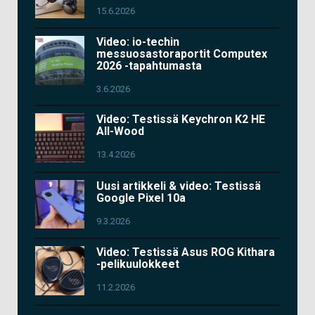
15.6.2026
Video: io-techin
messuosastoraportit Computex
2026 -tapahtumasta
3.6.2026
Video: Testissä Keychron K2 HE
All-Wood
13.4.2026
Uusi artikkeli & video: Testissä
Google Pixel 10a
9.3.2026
Video: Testissä Asus ROG Kithara
-pelikuulokkeet
11.2.2026