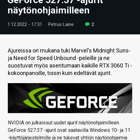
ARTIKKELIT
näytönohjaimilleen
VIDEOT
1.12.2022 - 17:31
Petrus Laine
2
TECHBBS
TIETOA
Ajureissa on mukana tuki Marvel's Midnight Suns-
ja Need for Speed Unbound -peleille ja ne
HINTA.FI
suostuvat myös asentumaan kaikille RTX 3060 Ti -
kokoonpanoille, toisin kuin edeltävät ajurit.
KAUPPA
VAIHDA TEEMA
HAKU
NVIDIA on julkaissut uudet ajurit näytönohjaimilleen.
GeForce 527.37 -ajurit ovat saatavilla Windows 10- ja 11
-käyttöjärjestelmille ja ne tukevat yhtiön näytönohjaimia