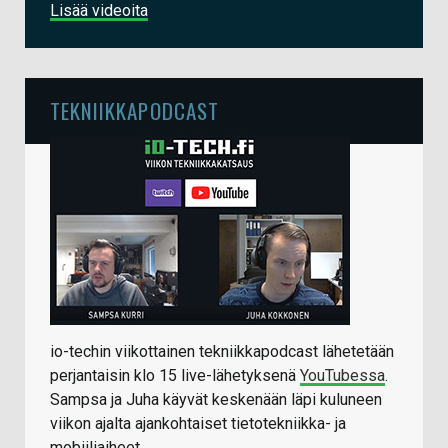
Lisää videoita
TEKNIIKKAPODCAST
io-techin viikottainen tekniikkapodcast lähetetään
perjantaisin klo 15 live-lähetyksenä
YouTubessa
.
Sampsa ja Juha käyvät keskenään läpi kuluneen
viikon ajalta ajankohtaiset tietotekniikka- ja
mobiiliaiheet.