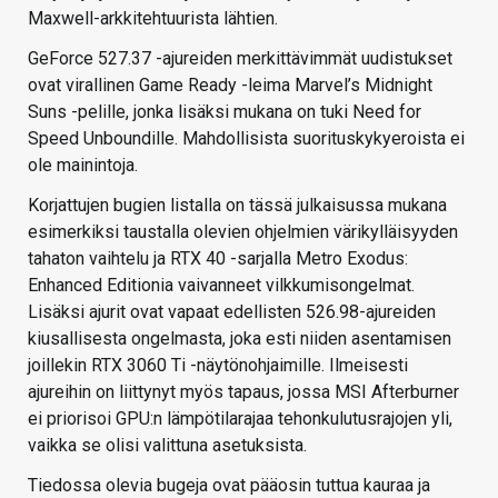
Maxwell-arkkitehtuurista lähtien.
GeForce 527.37 -ajureiden merkittävimmät uudistukset
ovat virallinen Game Ready -leima Marvel’s Midnight
Suns -pelille, jonka lisäksi mukana on tuki Need for
Speed Unboundille. Mahdollisista suorituskykyeroista ei
ole mainintoja.
Korjattujen bugien listalla on tässä julkaisussa mukana
esimerkiksi taustalla olevien ohjelmien värikylläisyyden
tahaton vaihtelu ja RTX 40 -sarjalla Metro Exodus:
Enhanced Editionia vaivanneet vilkkumisongelmat.
Lisäksi ajurit ovat vapaat edellisten 526.98-ajureiden
kiusallisesta ongelmasta, joka esti niiden asentamisen
joillekin RTX 3060 Ti -näytönohjaimille. Ilmeisesti
ajureihin on liittynyt myös tapaus, jossa MSI Afterburner
ei priorisoi GPU:n lämpötilarajaa tehonkulutusrajojen yli,
vaikka se olisi valittuna asetuksista.
Tiedossa olevia bugeja ovat pääosin tuttua kauraa ja