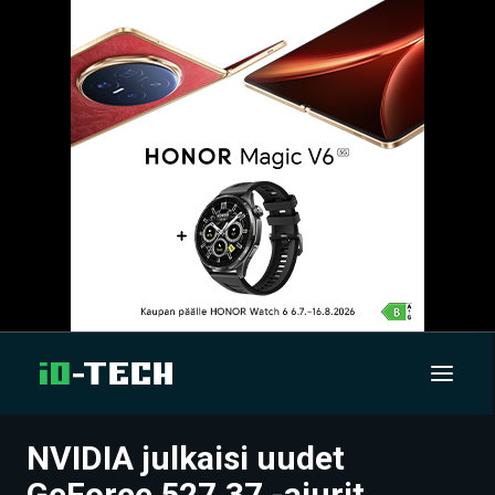
NVIDIA julkaisi uudet
UUTISET
GeForce 527.37 -ajurit