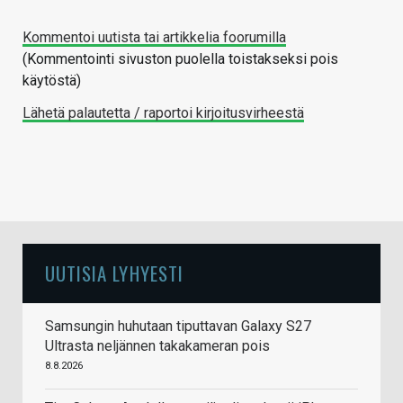
Kommentoi uutista tai artikkelia foorumilla
(Kommentointi sivuston puolella toistakseksi pois
käytöstä)
Lähetä palautetta / raportoi kirjoitusvirheestä
UUTISIA LYHYESTI
Samsungin huhutaan tiputtavan Galaxy S27
Ultrasta neljännen takakameran pois
8.8.2026