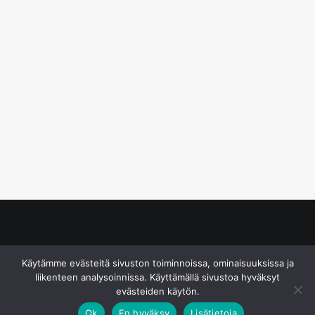
© S&J Media Oy
Käytämme evästeitä sivuston toiminnoissa, ominaisuuksissa ja
liikenteen analysoinnissa. Käyttämällä sivustoa hyväksyt
evästeiden käytön.
Ok
En hyväksy
Lisätietoja