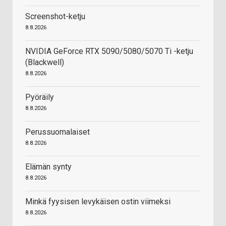
Screenshot-ketju
8.8.2026
NVIDIA GeForce RTX 5090/5080/5070 Ti -ketju
(Blackwell)
8.8.2026
Pyöräily
8.8.2026
Perussuomalaiset
8.8.2026
Elämän synty
8.8.2026
Minkä fyysisen levykäisen ostin viimeksi
8.8.2026