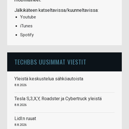
Jälkikäteen katseltavissa/kuunneltavissa:
Youtube
iTunes
Spotify
TECHBBS UUSIMMAT VIESTIT
Yleistä keskustelua sähköautoista
8.8.2026
Tesla S,3,X,Y, Roadster ja Cybertruck yleistä
8.8.2026
Lidl:n ruuat
8.8.2026