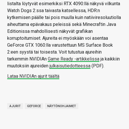
listalta löytyvät esimerkiksi RTX 4090:llä näkyvä vilkunta
Watch Dogs 2:ssa taivasta katsellessa, HDR:n
kytkemisen päälle tai pois muulla kuin natiiviresoluutiolla
aiheuttama epävakaus peleissä sekä Minecraftin Java
Editionissa mahdollisesti näkyvät grafiikan
korruptoitumiset. Ajureita ei myöskään voi asentaa
GeForce GTX 1060:lla varustettuun MS Surface Book
2:een syystä tai toisesta. Voit tutustua ajureihin
tarkemmin NVIDIAn
Game Ready -artikkelissa
ja kaikkiin
muutoksiin ajureiden
julkaisutiedotteessa
(PDF).
Lataa NVIDIAn ajurit täältä
AJURIT
GEFORCE
NÄYTÖNOHJAIMET