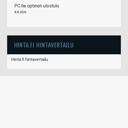
PC:lle optinen ulostulo
8.8.2026
HINTA.FI HINTAVERTAILU
Hinta.fi hintavertailu