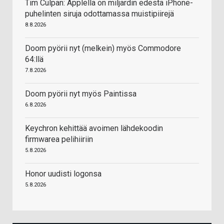
Tim Culpan: Applella on miljardin edestä iPhone-
puhelinten siruja odottamassa muistipiirejä
8.8.2026
Doom pyörii nyt (melkein) myös Commodore
64:llä
7.8.2026
Doom pyörii nyt myös Paintissa
6.8.2026
Keychron kehittää avoimen lähdekoodin
firmwarea pelihiiriin
5.8.2026
Honor uudisti logonsa
5.8.2026