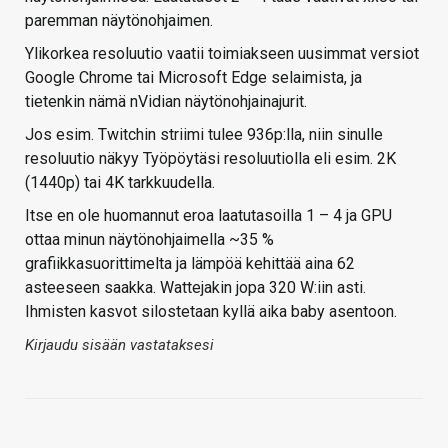
paremman näytönohjaimen.
Ylikorkea resoluutio vaatii toimiakseen uusimmat versiot
Google Chrome tai Microsoft Edge selaimista, ja
tietenkin nämä nVidian näytönohjainajurit.
Jos esim. Twitchin striimi tulee 936p:lla, niin sinulle
resoluutio näkyy Työpöytäsi resoluutiolla eli esim. 2K
(1440p) tai 4K tarkkuudella.
Itse en ole huomannut eroa laatutasoilla 1 – 4 ja GPU
ottaa minun näytönohjaimella ~35 %
grafiikkasuorittimelta ja lämpöä kehittää aina 62
asteeseen saakka. Wattejakin jopa 320 W:iin asti.
Ihmisten kasvot silostetaan kyllä aika baby asentoon.
Kirjaudu sisään vastataksesi