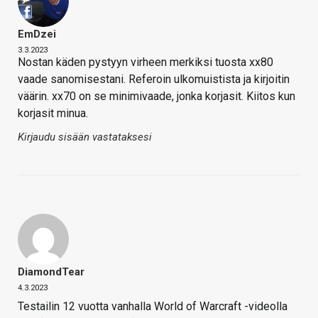
EmDzei
3.3.2023
Nostan käden pystyyn virheen merkiksi tuosta xx80
vaade sanomisestani. Referoin ulkomuistista ja kirjoitin
väärin. xx70 on se minimivaade, jonka korjasit. Kiitos kun
korjasit minua.
Kirjaudu sisään vastataksesi
DiamondTear
4.3.2023
Testailin 12 vuotta vanhalla World of Warcraft -videolla