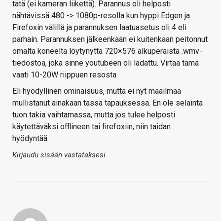
tätä (ei kameran liikettä). Parannus oli helposti
nähtävissä 480 -> 1080p-resolla kun hyppi Edgen ja
Firefoxin välillä ja parannuksen laatuasetus oli 4 eli
parhain. Parannuksen jälkeenkään ei kuitenkaan peitonnut
omalta koneelta löytynyttä 720×576 alkuperäistä .wmv-
tiedostoa, joka sinne youtubeen oli ladattu. Virtaa tämä
vaati 10-20W riippuen resosta.
Eli hyödyllinen ominaisuus, mutta ei nyt maailmaa
mullistanut ainakaan tässä tapauksessa. En ole selainta
tuon takia vaihtamassa, mutta jos tulee helposti
käytettäväksi offlineen tai firefoxiin, niin taidan
hyödyntää.
Kirjaudu sisään vastataksesi