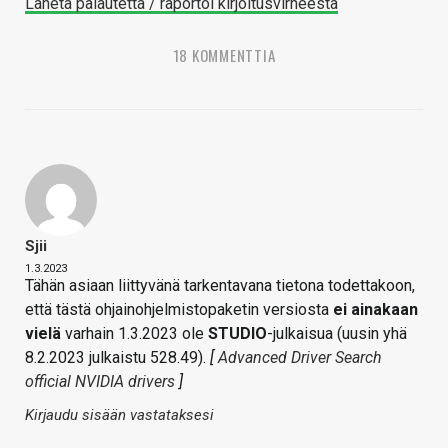
Lähetä palautetta / raportoi kirjoitusvirheestä
18 KOMMENTTIA
Sjii
1.3.2023
Tähän asiaan liittyvänä tarkentavana tietona todettakoon,
että tästä ohjainohjelmistopaketin versiosta
ei ainakaan
vielä
varhain 1.3.2023 ole
STUDIO
-julkaisua (uusin yhä
8.2.2023 julkaistu 528.49).
[
Advanced Driver Search
official NVIDIA drivers
]
Kirjaudu sisään vastataksesi