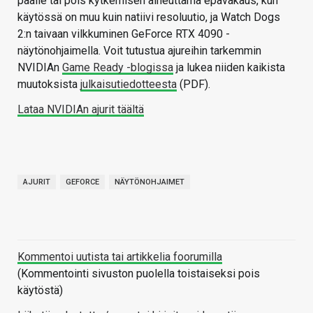
päälle tai pois kytkemisen aiheuttama epävakaus, kun
käytössä on muu kuin natiivi resoluutio, ja Watch Dogs
2:n taivaan vilkkuminen GeForce RTX 4090 -
näytönohjaimella. Voit tutustua ajureihin tarkemmin
NVIDIAn
Game Ready -blogissa
ja lukea niiden kaikista
muutoksista
julkaisutiedotteesta
(PDF).
Lataa NVIDIAn ajurit täältä
AJURIT
GEFORCE
NÄYTÖNOHJAIMET
Kommentoi uutista tai artikkelia foorumilla
(Kommentointi sivuston puolella toistaiseksi pois
käytöstä)