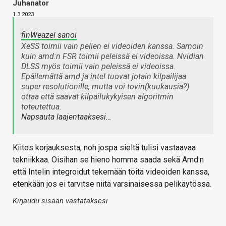
Juhanator
1.3.2023
finWeazel sanoi
XeSS toimii vain pelien ei videoiden kanssa. Samoin
kuin amd:n FSR toimii peleissä ei videoissa. Nvidian
DLSS myös toimii vain peleissä ei videoissa.
Epäilemättä amd ja intel tuovat jotain kilpailijaa
super resolutionille, mutta voi tovin(kuukausia?)
ottaa että saavat kilpailukykyisen algoritmin
toteutettua.
Napsauta laajentaaksesi…
Kiitos korjauksesta, noh jospa sieltä tulisi vastaavaa
tekniikkaa. Oisihan se hieno homma saada sekä Amd:n
että Intelin integroidut tekemään töitä videoiden kanssa,
etenkään jos ei tarvitse niitä varsinaisessa pelikäytössä.
Kirjaudu sisään vastataksesi