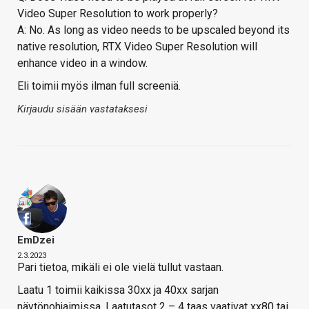
Video Super Resolution to work properly?
A: No. As long as video needs to be upscaled beyond its
native resolution, RTX Video Super Resolution will
enhance video in a window.
Eli toimii myös ilman full screeniä.
Kirjaudu sisään vastataksesi
EmDzei
2.3.2023
Pari tietoa, mikäli ei ole vielä tullut vastaan.
Laatu 1 toimii kaikissa 30xx ja 40xx sarjan
näytönohjaimissa. Laatutasot 2 – 4 taas vaativat xx80 tai