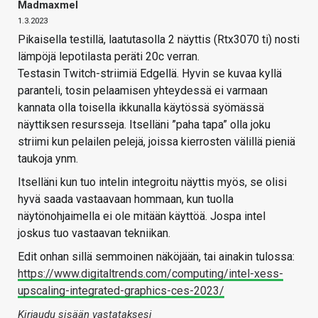
Madmaxmel
1.3.2023
Pikaisella testillä, laatutasolla 2 näyttis (Rtx3070 ti) nosti
lämpöjä lepotilasta peräti 20c verran.
Testasin Twitch-striimiä Edgellä. Hyvin se kuvaa kyllä
paranteli, tosin pelaamisen yhteydessä ei varmaan
kannata olla toisella ikkunalla käytössä syömässä
näyttiksen resursseja. Itselläni ”paha tapa” olla joku
striimi kun pelailen pelejä, joissa kierrosten välillä pieniä
taukoja ynm.
Itselläni kun tuo intelin integroitu näyttis myös, se olisi
hyvä saada vastaavaan hommaan, kun tuolla
näytönohjaimella ei ole mitään käyttöä. Jospa intel
joskus tuo vastaavan tekniikan.
Edit onhan sillä semmoinen näköjään, tai ainakin tulossa:
https://www.digitaltrends.com/computing/intel-xess-
upscaling-integrated-graphics-ces-2023/
Kirjaudu sisään vastataksesi