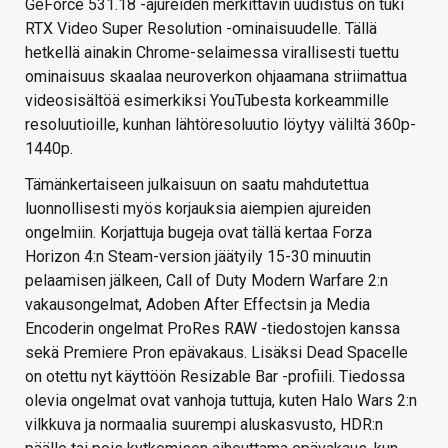
GeForce 531.18 -ajureiden merkittävin uudistus on tuki
RTX Video Super Resolution -ominaisuudelle. Tällä
hetkellä ainakin Chrome-selaimessa virallisesti tuettu
ominaisuus skaalaa neuroverkon ohjaamana striimattua
videosisältöä esimerkiksi YouTubesta korkeammille
resoluutioille, kunhan lähtöresoluutio löytyy väliltä 360p-
1440p.
Tämänkertaiseen julkaisuun on saatu mahdutettua
luonnollisesti myös korjauksia aiempien ajureiden
ongelmiin. Korjattuja bugeja ovat tällä kertaa Forza
Horizon 4:n Steam-version jäätyily 15-30 minuutin
pelaamisen jälkeen, Call of Duty Modern Warfare 2:n
vakausongelmat, Adoben After Effectsin ja Media
Encoderin ongelmat ProRes RAW -tiedostojen kanssa
sekä Premiere Pron epävakaus. Lisäksi Dead Spacelle
on otettu nyt käyttöön Resizable Bar -profiili. Tiedossa
olevia ongelmat ovat vanhoja tuttuja, kuten Halo Wars 2:n
vilkkuva ja normaalia suurempi aluskasvusto, HDR:n