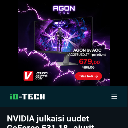
NVIDIA julkaisi uudet
UUTISET
GeForce 531.18 -ajurit