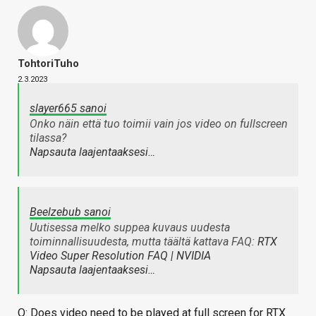
TohtoriTuho
2.3.2023
slayer665 sanoi
Onko näin että tuo toimii vain jos video on fullscreen
tilassa?
Napsauta laajentaaksesi…
Beelzebub sanoi
Uutisessa melko suppea kuvaus uudesta
toiminnallisuudesta, mutta täältä kattava FAQ:
RTX
Video Super Resolution FAQ | NVIDIA
Napsauta laajentaaksesi…
Q: Does video need to be played at full screen for RTX