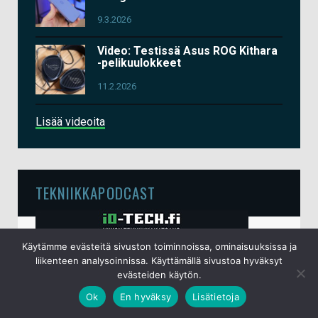
9.3.2026
Video: Testissä Asus ROG Kithara
-pelikuulokkeet
11.2.2026
Lisää videoita
TEKNIIKKAPODCAST
Käytämme evästeitä sivuston toiminnoissa, ominaisuuksissa ja
liikenteen analysoinnissa. Käyttämällä sivustoa hyväksyt
evästeiden käytön.
Ok
En hyväksy
Lisätietoja