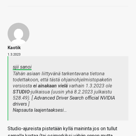
Kaotik
1.3.2023
sjii sanoi
Tähän asiaan liittyvänä tarkentavana tietona
todettakoon, että tästä ohjainohjelmistopaketin
versiosta
ei ainakaan vielä
varhain 1.3.2023 ole
STUDIO
-julkaisua (uusin yhä 8.2.2023 julkaistu
528.49).
[
Advanced Driver Search official NVIDIA
drivers
]
Napsauta laajentaaksesi…
Studio-ajureista pistetään kyllä maininta jos on tullut
samalla kertaa (tai esimerkiksi vähän ennen mutta