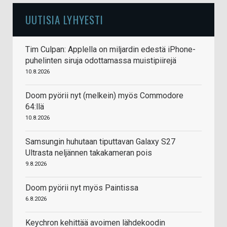
UUTISIA LYHYESTI
Tim Culpan: Applella on miljardin edestä iPhone-
puhelinten siruja odottamassa muistipiirejä
10.8.2026
Doom pyörii nyt (melkein) myös Commodore
64:llä
10.8.2026
Samsungin huhutaan tiputtavan Galaxy S27
Ultrasta neljännen takakameran pois
9.8.2026
Doom pyörii nyt myös Paintissa
6.8.2026
Keychron kehittää avoimen lähdekoodin