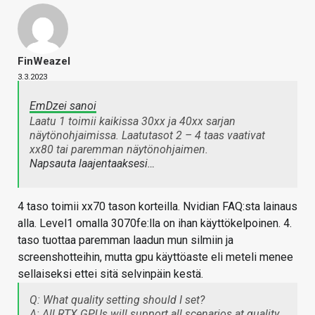
FinWeazel
3.3.2023
EmDzei sanoi
Laatu 1 toimii kaikissa 30xx ja 40xx sarjan
näytönohjaimissa. Laatutasot 2 – 4 taas vaativat
xx80 tai paremman näytönohjaimen.
Napsauta laajentaaksesi…
4 taso toimii xx70 tason korteilla. Nvidian FAQ:sta lainaus
alla. Level1 omalla 3070fe:lla on ihan käyttökelpoinen. 4.
taso tuottaa paremman laadun mun silmiin ja
screenshotteihin, mutta gpu käyttöaste eli meteli menee
sellaiseksi ettei sitä selvinpäin kestä.
Q: What quality setting should I set?
A: All RTX GPUs will support all scenarios at quality