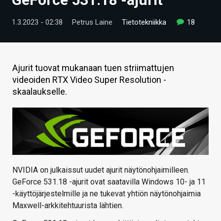
ARTIKKELIT
1.3.2023 - 02:38
Petrus Laine
Tietotekniikka
18
VIDEOT
TECHBBS
Ajurit tuovat mukanaan tuen striimattujen
TIETOA
videoiden RTX Video Super Resolution -
skaalaukselle.
HINTA.FI
KAUPPA
VAIHDA TEEMA
NVIDIA on julkaissut uudet ajurit näytönohjaimilleen.
GeForce 531.18 -ajurit ovat saatavilla Windows 10- ja 11
HAKU
-käyttöjärjestelmille ja ne tukevat yhtiön näytönohjaimia
Maxwell-arkkitehtuurista lähtien.