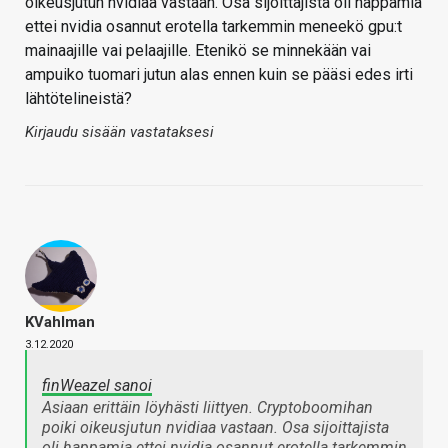
oikeusjutun nvidiaa vastaan. Osa sijoittajista oli happamia
ettei nvidia osannut erotella tarkemmin meneekö gpu:t
mainaajille vai pelaajille. Etenikö se minnekään vai
ampuiko tuomari jutun alas ennen kuin se pääsi edes irti
lähtötelineistä?
Kirjaudu sisään vastataksesi
KVahlman
3.12.2020
finWeazel sanoi
Asiaan erittäin löyhästi liittyen. Cryptoboomihan
poiki oikeusjutun nvidiaa vastaan. Osa sijoittajista
oli happamia ettei nvidia osannut erotella tarkemmin