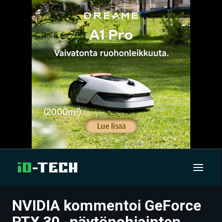
NVIDIA kommentoi GeForce
UUTISET
RTX 30 -näytönohjainten