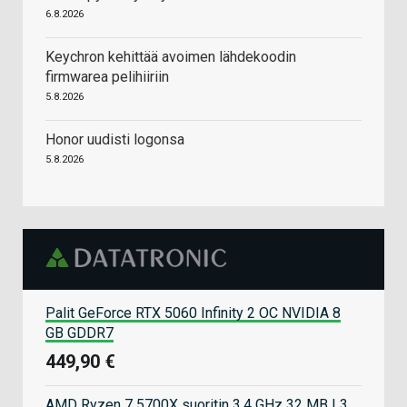
6.8.2026
Keychron kehittää avoimen lähdekoodin
firmwarea pelihiiriin
5.8.2026
Honor uudisti logonsa
5.8.2026
Palit GeForce RTX 5060 Infinity 2 OC NVIDIA 8
GB GDDR7
449,90 €
AMD Ryzen 7 5700X suoritin 3,4 GHz 32 MB L3