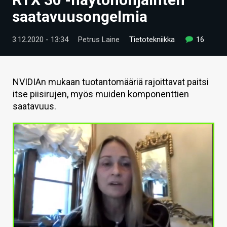
ARTIKKELIT
saatavuusongelmia
VIDEOT
3.12.2020 - 13:34
Petrus Laine
Tietotekniikka
16
TECHBBS
TIETOA
NVIDIAn mukaan tuotantomääriä rajoittavat paitsi
itse piisirujen, myös muiden komponenttien
HINTA.FI
saatavuus.
KAUPPA
VAIHDA TEEMA
HAKU