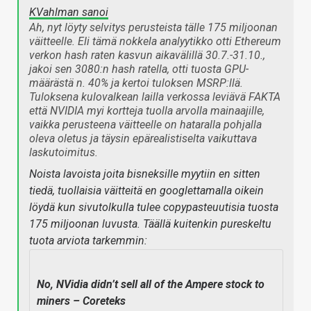
KVahlman sanoi
Ah, nyt löyty selvitys perusteista tälle 175 miljoonan
väitteelle. Eli tämä nokkela analyytikko otti Ethereum
verkon hash raten kasvun aikavälillä 30.7.-31.10.,
jakoi sen 3080:n hash ratella, otti tuosta GPU-
määrästä n. 40% ja kertoi tuloksen MSRP:llä.
Tuloksena kulovalkean lailla verkossa leviävä FAKTA
että NVIDIA myi kortteja tuolla arvolla mainaajille,
vaikka perusteena väitteelle on hataralla pohjalla
oleva oletus ja täysin epärealistiselta vaikuttava
laskutoimitus.
Noista lavoista joita bisneksille myytiin en sitten
tiedä, tuollaisia väitteitä en googlettamalla oikein
löydä kun sivutolkulla tulee copypasteuutisia tuosta
175 miljoonan luvusta. Täällä kuitenkin pureskeltu
tuota arviota tarkemmin:
No, NVidia didn’t sell all of the Ampere stock to
miners – Coreteks