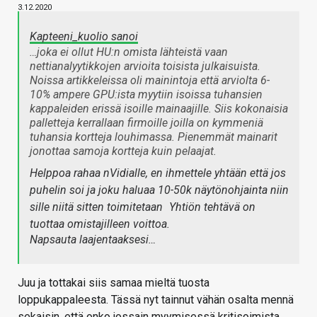
3.12.2020
Kapteeni_kuolio sanoi
…joka ei ollut HU:n omista lähteistä vaan
nettianalyytikkojen arvioita toisista julkaisuista.
Noissa artikkeleissa oli mainintoja että arviolta 6-
10% ampere GPU:ista myytiin isoissa tuhansien
kappaleiden erissä isoille mainaajille. Siis kokonaisia
palletteja kerrallaan firmoille joilla on kymmeniä
tuhansia kortteja louhimassa. Pienemmät mainarit
jonottaa samoja kortteja kuin pelaajat.
Helppoa rahaa nVidialle, en ihmettele yhtään että jos
puhelin soi ja joku haluaa 10-50k näytönohjainta niin
sille niitä sitten toimitetaan
Yhtiön tehtävä on
tuottaa omistajilleen voittoa.
Napsauta laajentaaksesi…
Juu ja tottakai siis samaa mieltä tuosta
loppukappaleesta. Tässä nyt tainnut vähän osalta mennä
sekaisin, että onko jossain myymisessä kritisoimista