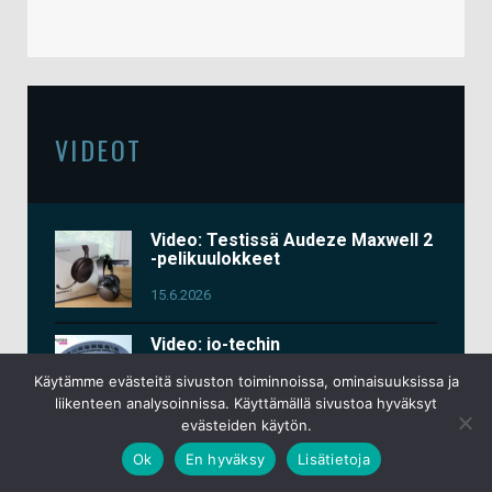
VIDEOT
Video: Testissä Audeze Maxwell 2
-pelikuulokkeet
15.6.2026
Video: io-techin
messuosastoraportit Computex
2026 -tapahtumasta
Käytämme evästeitä sivuston toiminnoissa, ominaisuuksissa ja
liikenteen analysoinnissa. Käyttämällä sivustoa hyväksyt
3.6.2026
evästeiden käytön.
Ok
En hyväksy
Lisätietoja
Video: Testissä Keychron K2 HE
All-Wood