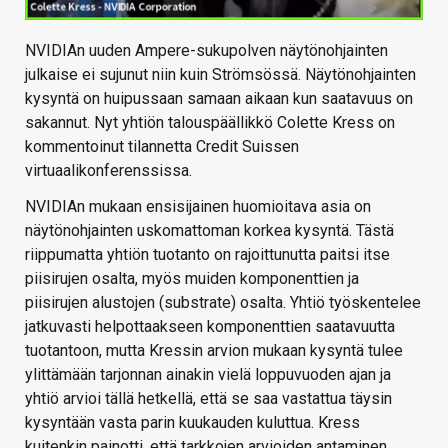
NVIDIAn uuden Ampere-sukupolven näytönohjainten
julkaise ei sujunut niin kuin Strömsössä. Näytönohjainten
kysyntä on huipussaan samaan aikaan kun saatavuus on
sakannut. Nyt yhtiön talouspäällikkö Colette Kress on
kommentoinut tilannetta Credit Suissen
virtuaalikonferenssissa.
NVIDIAn mukaan ensisijainen huomioitava asia on
näytönohjainten uskomattoman korkea kysyntä. Tästä
riippumatta yhtiön tuotanto on rajoittunutta paitsi itse
piisirujen osalta, myös muiden komponenttien ja
piisirujen alustojen (substrate) osalta. Yhtiö työskentelee
jatkuvasti helpottaakseen komponenttien saatavuutta
tuotantoon, mutta Kressin arvion mukaan kysyntä tulee
ylittämään tarjonnan ainakin vielä loppuvuoden ajan ja
yhtiö arvioi tällä hetkellä, että se saa vastattua täysin
kysyntään vasta parin kuukauden kuluttua. Kress
kuitenkin painotti, että tarkkojen arvioiden antaminen