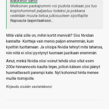
BlackWolf sanoi
Melkoinen paskapommi voi pudota niskaan jos tuo
kryptohommeli paljastuu todeksi ja pokkana
vedetään muuta tietoa julkisuuteen sijoittajille.
Napsauta laajentaaksesi…
Mitä väliä sille on, mihin kortit menivät? Siis Nvidian
kannalta- Kortteja vain menio paljon ennemmän, kuin
kyettiin tuottamaan. Ja olisipa Nvidia tehnyt mitä tahansa,
niin niitä ei olisi pystynyt tuomaan juurikaan enemmän.
Ainut, minkä Nvidia olisi voinut tehdä olisi ollut esim
200e hinnannosto kautta linjan, jolloin käteen olisi jäänyt
huomattavasti parempi kate. Nyt kohonnut hinta menee
muille toimijoille.
Kirjaudu sisään vastataksesi