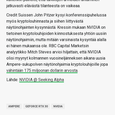
jatkuvasti elävästä tilanteesta on vaikeaa.
Credit Suissen John Pitzer kysyi konferenssipuhelussa
myös kryptolouhinnasta ja siihen liittyvästä
näytönohjainten kysynnästä. Kressin mukaan NVIDIA on
tietoinen kryptolouhijoiden kiinnostuksesta yhtiön uusiin
näytönohjaimiin, mutta mitään varsinaista kysyntää alalla
ei hänen mukaansa ole. RBC Capital Marketsin
analyytikko Mitch Steves arvioi hiljattain, että NVIDIA
olisi myynyt kolmannen vuosineljänneksen aikana uusia
Ampere-sukupolven näytönohjaimia kryptolouhijoille jopa
vähintään 175 miljoonan dollarin arvosta
.
Lähde:
NVIDIA @ Seeking Alpha
AMPERE
GEFORCE RTX 30
NVIDIA