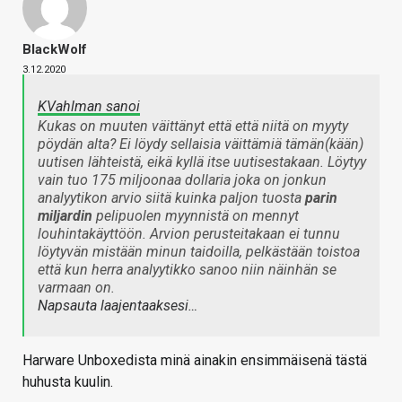
BlackWolf
3.12.2020
KVahlman sanoi
Kukas on muuten väittänyt että että niitä on myyty
pöydän alta? Ei löydy sellaisia väittämiä tämän(kään)
uutisen lähteistä, eikä kyllä itse uutisestakaan. Löytyy
vain tuo 175 miljoonaa dollaria joka on jonkun
analyytikon
arvio
siitä kuinka paljon tuosta
parin
miljardin
pelipuolen myynnistä on mennyt
louhintakäyttöön. Arvion perusteitakaan ei tunnu
löytyvän mistään minun taidoilla, pelkästään toistoa
että kun herra analyytikko sanoo niin näinhän se
varmaan on.
Napsauta laajentaaksesi…
Harware Unboxedista minä ainakin ensimmäisenä tästä
huhusta kuulin.