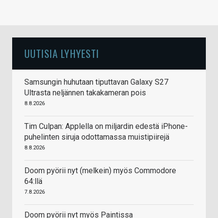
UUTISIA LYHYESTI
Samsungin huhutaan tiputtavan Galaxy S27
Ultrasta neljännen takakameran pois
8.8.2026
Tim Culpan: Applella on miljardin edestä iPhone-
puhelinten siruja odottamassa muistipiirejä
8.8.2026
Doom pyörii nyt (melkein) myös Commodore
64:llä
7.8.2026
Doom pyörii nyt myös Paintissa