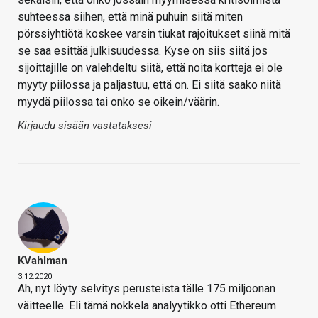
suhteessa siihen, että minä puhuin siitä miten
pörssiyhtiötä koskee varsin tiukat rajoitukset siinä mitä
se saa esittää julkisuudessa. Kyse on siis siitä jos
sijoittajille on valehdeltu siitä, että noita kortteja ei ole
myyty piilossa ja paljastuu, että on. Ei siitä saako niitä
myydä piilossa tai onko se oikein/väärin.
Kirjaudu sisään vastataksesi
KVahlman
3.12.2020
Ah, nyt löyty selvitys perusteista tälle 175 miljoonan
väitteelle. Eli tämä nokkela analyytikko otti Ethereum