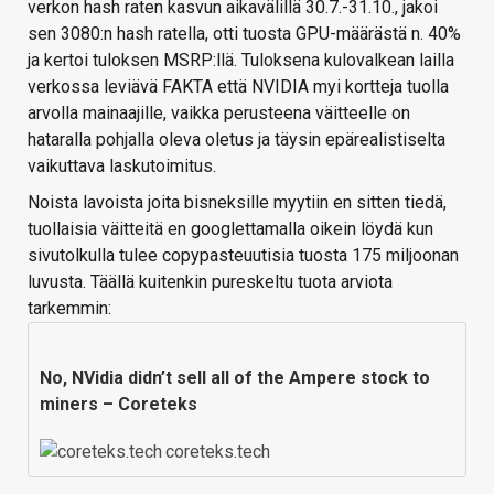
verkon hash raten kasvun aikavälillä 30.7.-31.10., jakoi
sen 3080:n hash ratella, otti tuosta GPU-määrästä n. 40%
ja kertoi tuloksen MSRP:llä. Tuloksena kulovalkean lailla
verkossa leviävä FAKTA että NVIDIA myi kortteja tuolla
arvolla mainaajille, vaikka perusteena väitteelle on
hataralla pohjalla oleva oletus ja täysin epärealistiselta
vaikuttava laskutoimitus.
Noista lavoista joita bisneksille myytiin en sitten tiedä,
tuollaisia väitteitä en googlettamalla oikein löydä kun
sivutolkulla tulee copypasteuutisia tuosta 175 miljoonan
luvusta. Täällä kuitenkin pureskeltu tuota arviota
tarkemmin:
No, NVidia didn’t sell all of the Ampere stock to
miners – Coreteks
coreteks.tech