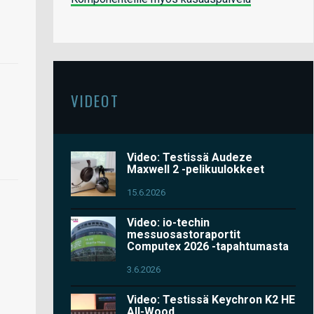
VIDEOT
Video: Testissä Audeze
Maxwell 2 -pelikuulokkeet
15.6.2026
Video: io-techin
messuosastoraportit
Computex 2026 -tapahtumasta
3.6.2026
Video: Testissä Keychron K2 HE
All-Wood