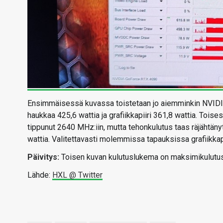
Ensimmäisessä kuvassa toistetaan jo aiemminkin NVIDIA
haukkaa 425,6 wattia ja grafiikkapiiri 361,8 wattia. Toise
tippunut 2640 MHz:iin, mutta tehonkulutus taas räjähtänyt 
wattia. Valitettavasti molemmissa tapauksissa grafiikkapi
Päivitys:
Toisen kuvan kulutuslukema on maksimikulutus 
Lähde:
HXL @ Twitter