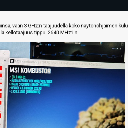
oisiinsa, vaan 3 GHz:n taajuudella koko näytönohjaimen kul
ella kellotaajuus tippui 2640 MHz:iin.