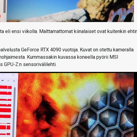
li ensi viikolla. Malttamattomat kiinalaiset ovat kuitenkin ehti
i-palvelusta GeForce RTX 4090 vuotoja. Kuvat on otettu kameralla
ytönohjaimesta. Kummassakin kuvassa koneella pyörii MSI
ös GPU-Z:n sensorivälilehti.