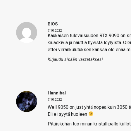
BIOS
7.10.2022
Kaukaisen tulevaisuuden RTX 9090 on sitt
kiuaskiviä ja nauttia hyvistä löylyistä. Ol
ettei virrankulutuksen kanssa ole enää mi
Kirjaudu sisään vastataksesi
Hannibal
7.10.2022
Well 9050 on just yhtä nopea kuin 3050 tä
Eli ei syytä huoleen
Pitäisköhän tuo minun kristallipallo kiil