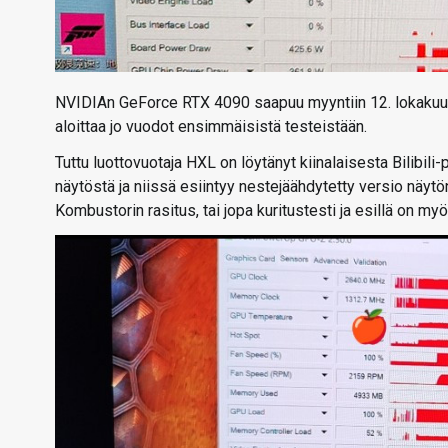
NVIDIAn GeForce RTX 4090 saapuu myyntiin 12. lokakuuta e
aloittaa jo vuodot ensimmäisistä testeistään.
Tuttu luottovuotaja HXL on löytänyt kiinalaisesta Bilibil
näytöstä ja niissä esiintyy nestejäähdytetty versio nä
Kombustorin rasitus, tai jopa kuritustesti ja esillä on my