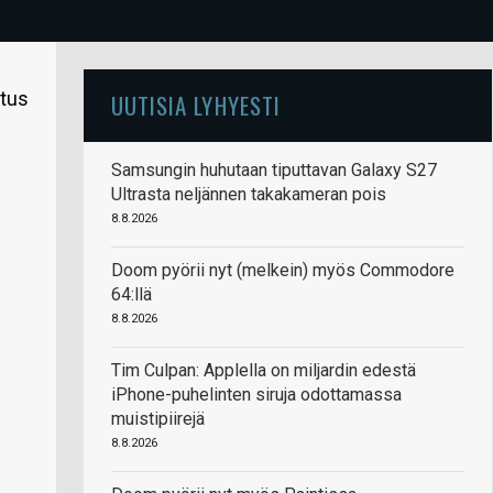
utus
UUTISIA LYHYESTI
Samsungin huhutaan tiputtavan Galaxy S27
Ultrasta neljännen takakameran pois
8.8.2026
Doom pyörii nyt (melkein) myös Commodore
64:llä
8.8.2026
Tim Culpan: Applella on miljardin edestä
iPhone-puhelinten siruja odottamassa
muistipiirejä
8.8.2026