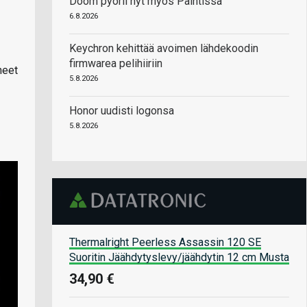
Doom pyörii nyt myös Paintissa
6.8.2026
Keychron kehittää avoimen lähdekoodin
firmwarea pelihiiriin
neet
5.8.2026
Honor uudisti logonsa
5.8.2026
Thermalright Peerless Assassin 120 SE
Suoritin Jäähdytyslevy/jäähdytin 12 cm Musta
34,90 €