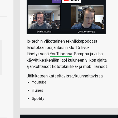
io-techin viikottainen tekniikkapodcast
lähetetään perjantaisin klo 15 live-
lähetyksenä
YouTubessa
. Sampsa ja Juha
käyvät keskenään läpi kuluneen viikon ajalta
ajankohtaiset tietotekniikka- ja mobiiliaiheet.
Jälkikäteen katseltavissa/kuunneltavissa:
Youtube
iTunes
Spotify