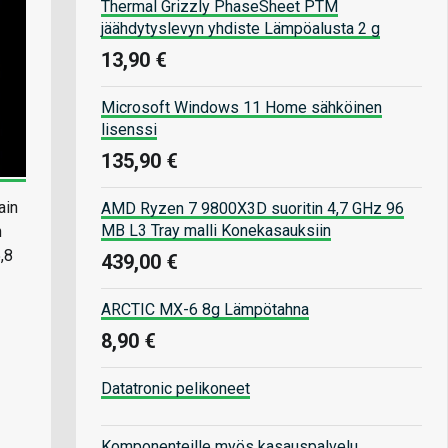
Thermal Grizzly PhaseSheet PTM
jäähdytyslevyn yhdiste Lämpöalusta 2 g
13,90 €
Microsoft Windows 11 Home sähköinen
lisenssi
135,90 €
ain
AMD Ryzen 7 9800X3D suoritin 4,7 GHz 96
MB L3 Tray malli Konekasauksiin
n
,8
439,00 €
ARCTIC MX-6 8g Lämpötahna
8,90 €
Datatronic pelikoneet
Komponenteille myös kasauspalvelu