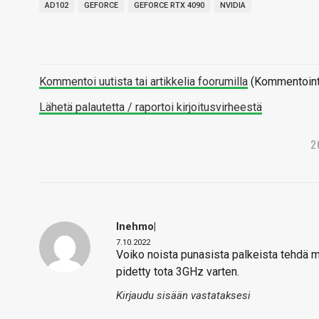
AD102
GEFORCE
GEFORCE RTX 4090
NVIDIA
Kommentoi uutista tai artikkelia foorumilla
(Kommentointi 
Lähetä palautetta / raportoi kirjoitusvirheestä
2
Inehmo|
7.10.2022
Voiko noista punasista palkeista tehdä 
pidetty tota 3GHz varten.
Kirjaudu sisään vastataksesi