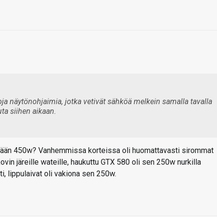
oja näytönohjaimia, jotka vetivät sähköä melkein samalla tavalla
ta siihen aikaan.
skään 450w? Vanhemmissa korteissa oli huomattavasti sirommat
kovin järeille wateille, haukuttu GTX 580 oli sen 250w nurkilla
ti, lippulaivat oli vakiona sen 250w.