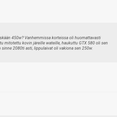
heskään 450w? Vanhemmissa korteissa oli huomattavasti
tu mitotettu kovin järeille wateille, haukuttu GTX 580 oli sen
n sinne 2080ti asti, lippulaivat oli vakiona sen 250w.