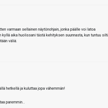
en varmaan sellainen näytönohjain, jonka päälle voi latoa
en kyllä aika huolissani tästä kehityksen suunnasta, kun tuntuu silt
tään väliä.
llä hetkellä ja kuluttaa jopa vähemmän!
lottaa paremmin…