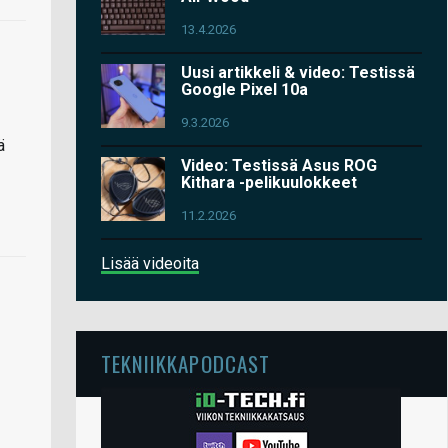
13.4.2026
Uusi artikkeli & video: Testissä
Google Pixel 10a
9.3.2026
ä
Video: Testissä Asus ROG
Kithara -pelikuulokkeet
11.2.2026
Lisää videoita
TEKNIIKKAPODCAST