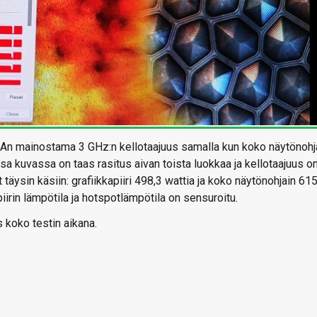
n mainostama 3 GHz:n kellotaajuus samalla kun koko näytönohj
ssa kuvassa on taas rasitus aivan toista luokkaa ja kellotaajuus o
täysin käsiin: grafiikkapiiri 498,3 wattia ja koko näytönohjain 615
irin lämpötila ja hotspotlämpötila on sensuroitu.
koko testin aikana.