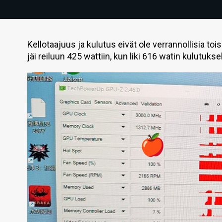
Kellotaajuus ja kulutus eivät ole verrannollisia t
jäi reiluun 425 wattiin, kun liki 616 watin kulutuks