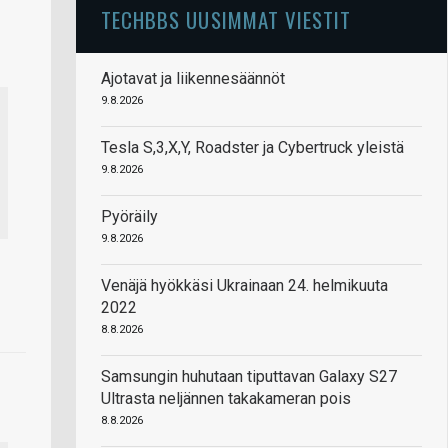
TECHBBS UUSIMMAT VIESTIT
Ajotavat ja liikennesäännöt
9.8.2026
Tesla S,3,X,Y, Roadster ja Cybertruck yleistä
9.8.2026
Pyöräily
9.8.2026
Venäjä hyökkäsi Ukrainaan 24. helmikuuta
2022
8.8.2026
Samsungin huhutaan tiputtavan Galaxy S27
Ultrasta neljännen takakameran pois
8.8.2026