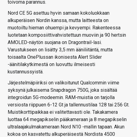
toivoma parannus.
Nord CE 5G asettuu hyvin samaan kokoluokkaan
alkuperäisen Nordin kanssa, mutta laitteesta on
muotoiltu hieman ohuempi ja kevyempi. Rakenteessa
luotetaan komposiittivahvistettuun muoviin ja 90 hertsin
AMOLED-näytön suojana on Dragontrail-lasi.
Varustukseen on lisätty 3,5 mm ääniliitäntä, mutta
toisaalta OnePlussan ikonisesta Alert Slider
-äänitilakytkimestä on luovuttu ilmeisesti
kustannussyistä.
Järjestelmäpiiriksi on valikoitunut Qualcommin viime
syksynä julkaisema Snapdragon 750G, joka sisältää
integroidun 5G-modeemin. RAM-muistia on tarjolla
versiosta riippuen 6-12 Gt ja tallennustilaa 128 tai 256 Gt.
Muistikorttipaikkaa ei valitettavasti ole. Takakamera
luottaa 64 megapikselin pääkameraan ja 8 megapikselin
ultralaajakulmakameraan Nord N10 -mallin tapaan. Akun
kokoa on kasvatettu alkuperäisestä Nordista 4500