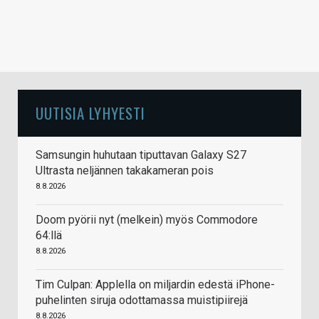
UUTISIA LYHYESTI
Samsungin huhutaan tiputtavan Galaxy S27
Ultrasta neljännen takakameran pois
8.8.2026
Doom pyörii nyt (melkein) myös Commodore
64:llä
8.8.2026
Tim Culpan: Applella on miljardin edestä iPhone-
puhelinten siruja odottamassa muistipiirejä
8.8.2026