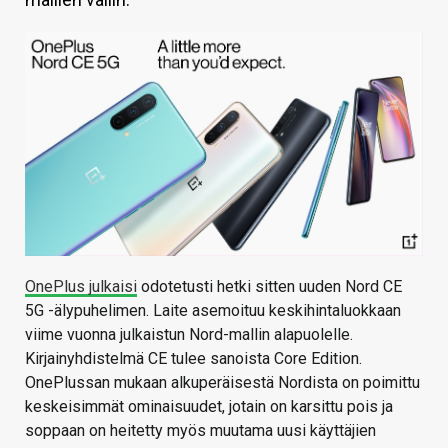
KAUPPA
VAIHDA TEEMA
HAKU
OnePlus julkaisi
odotetusti hetki sitten uuden Nord CE
5G -älypuhelimen. Laite asemoituu keskihintaluokkaan
viime vuonna julkaistun Nord-mallin alapuolelle.
Kirjainyhdistelmä CE tulee sanoista Core Edition.
OnePlussan mukaan alkuperäisestä Nordista on poimittu
keskeisimmät ominaisuudet, jotain on karsittu pois ja
soppaan on heitetty myös muutama uusi käyttäjien