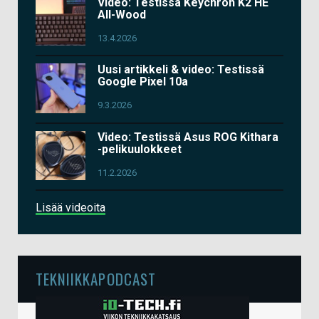
Video: Testissä Keychron K2 HE
All-Wood
13.4.2026
Uusi artikkeli & video: Testissä
Google Pixel 10a
9.3.2026
Video: Testissä Asus ROG Kithara
-pelikuulokkeet
11.2.2026
Lisää videoita
TEKNIIKKAPODCAST