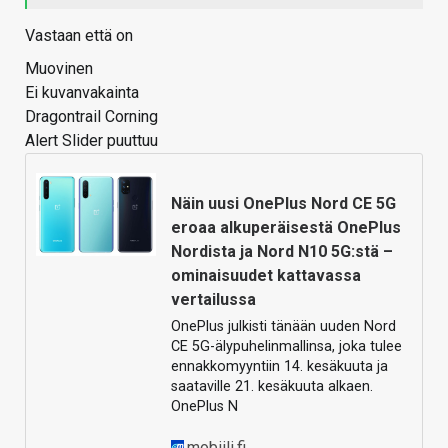
Vastaan että on
Muovinen
Ei kuvanvakainta
Dragontrail Corning
Alert Slider puuttuu
Näin uusi OnePlus Nord CE 5G
eroaa alkuperäisestä OnePlus
Nordista ja Nord N10 5G:stä –
ominaisuudet kattavassa
vertailussa
OnePlus julkisti tänään uuden Nord
CE 5G-älypuhelinmallinsa, joka tulee
ennakkomyyntiin 14. kesäkuuta ja
saataville 21. kesäkuuta alkaen.
OnePlus N
mobiili.fi