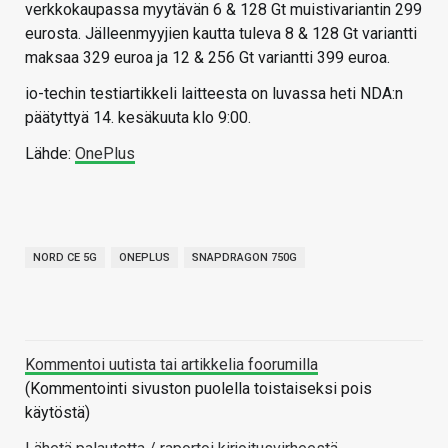
verkkokaupassa myytävän 6 & 128 Gt muistivariantin 299
eurosta. Jälleenmyyjien kautta tuleva 8 & 128 Gt variantti
maksaa 329 euroa ja 12 & 256 Gt variantti 399 euroa.
io-techin testiartikkeli laitteesta on luvassa heti NDA:n
päätyttyä 14. kesäkuuta klo 9:00.
Lähde:
OnePlus
NORD CE 5G
ONEPLUS
SNAPDRAGON 750G
Kommentoi uutista tai artikkelia foorumilla
(Kommentointi sivuston puolella toistaiseksi pois
käytöstä)