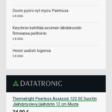
Doom pyörii nyt myös Paintissa
6.8.2026
Keychron kehittää avoimen lähdekoodin
firmwarea pelihiiriin
5.8.2026
Honor uudisti logonsa
5.8.2026
Thermalright Peerless Assassin 120 SE Suoritin
Jäähdytyslevy/jäähdytin 12 cm Musta