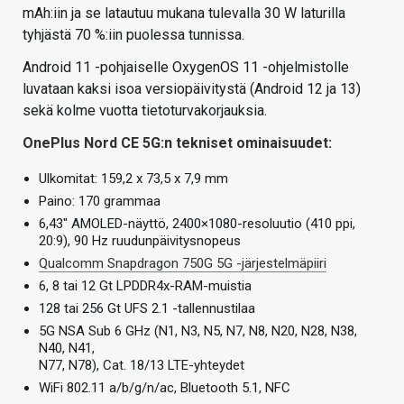
mAh:iin ja se latautuu mukana tulevalla 30 W laturilla
tyhjästä 70 %:iin puolessa tunnissa.
Android 11 -pohjaiselle OxygenOS 11 -ohjelmistolle
luvataan kaksi isoa versiopäivitystä (Android 12 ja 13)
sekä kolme vuotta tietoturvakorjauksia.
OnePlus Nord CE 5G:n tekniset ominaisuudet:
Ulkomitat: 159,2 x 73,5 x 7,9 mm
Paino: 170 grammaa
6,43″ AMOLED-näyttö, 2400×1080-resoluutio (410 ppi,
20:9), 90 Hz ruudunpäivitysnopeus
Qualcomm Snapdragon 750G 5G -järjestelmäpiiri
6, 8 tai 12 Gt LPDDR4x-RAM-muistia
128 tai 256 Gt UFS 2.1 -tallennustilaa
5G NSA Sub 6 GHz (N1, N3, N5, N7, N8, N20, N28, N38,
N40, N41,
N77, N78), Cat. 18/13 LTE-yhteydet
WiFi 802.11 a/b/g/n/ac, Bluetooth 5.1, NFC