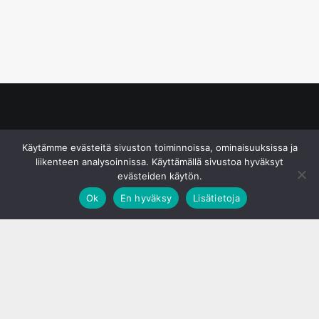
© S&J Media Oy
Käytämme evästeitä sivuston toiminnoissa, ominaisuuksissa ja
liikenteen analysoinnissa. Käyttämällä sivustoa hyväksyt
evästeiden käytön.
Ok
En hyväksy
Lisätietoja
;