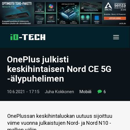
OnePlus julkisti
UUTISET
keskihintaisen Nord CE 5G
ARTIKKELIT
-älypuhelimen
VIDEOT
10.6.2021 - 17:15
Juha Kokkonen
Mobiili
6
TECHBBS
TIETOA
OnePlussan keskihintaluokan uutuus sijoittuu
viime vuonna julkaistujen Nord- ja Nord N10 -
HINTA.FI
mallien väliin.