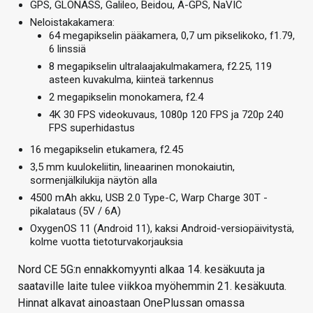
GPS, GLONASS, Galileo, Beidou, A-GPS, NaVIC
Neloistakakamera:
64 megapikselin pääkamera, 0,7 um pikselikoko, f1.79,
6 linssiä
8 megapikselin ultralaajakulmakamera, f2.25, 119
asteen kuvakulma, kiinteä tarkennus
2 megapikselin monokamera, f2.4
4K 30 FPS videokuvaus, 1080p 120 FPS ja 720p 240
FPS superhidastus
16 megapikselin etukamera, f2.45
3,5 mm kuulokeliitin, lineaarinen monokaiutin,
sormenjälkilukija näytön alla
4500 mAh akku, USB 2.0 Type-C, Warp Charge 30T -
pikalataus (5V / 6A)
OxygenOS 11 (Android 11), kaksi Android-versiopäivitystä,
kolme vuotta tietoturvakorjauksia
Nord CE 5G:n ennakkomyynti alkaa 14. kesäkuuta ja
saataville laite tulee viikkoa myöhemmin 21. kesäkuuta.
Hinnat alkavat ainoastaan OnePlussan omassa