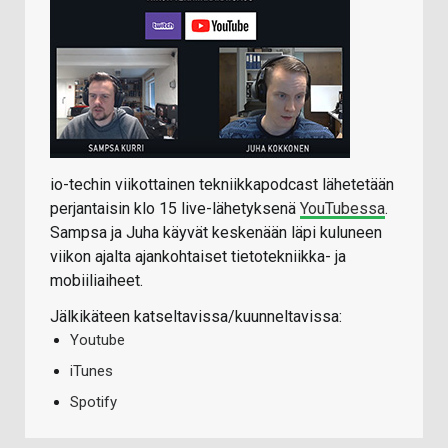
io-techin viikottainen tekniikkapodcast lähetetään
perjantaisin klo 15 live-lähetyksenä
YouTubessa
.
Sampsa ja Juha käyvät keskenään läpi kuluneen
viikon ajalta ajankohtaiset tietotekniikka- ja
mobiiliaiheet.
Jälkikäteen katseltavissa/kuunneltavissa:
Youtube
iTunes
Spotify