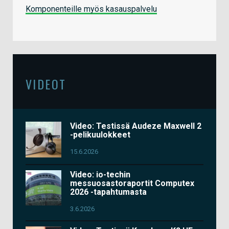
Komponenteille myös kasauspalvelu
VIDEOT
Video: Testissä Audeze Maxwell 2
-pelikuulokkeet
15.6.2026
Video: io-techin
messuosastoraportit Computex
2026 -tapahtumasta
3.6.2026