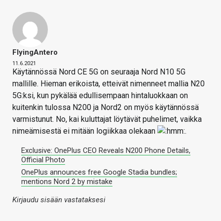
FlyingAntero
11.6.2021
Käytännössä Nord CE 5G on seuraaja Nord N10 5G
mallille. Hieman erikoista, etteivät nimenneet mallia N20
5G:ksi, kun pykälää edullisempaan hintaluokkaan on
kuitenkin tulossa N200 ja Nord2 on myös käytännössä
varmistunut. No, kai kuluttajat löytävät puhelimet, vaikka
nimeämisestä ei mitään logiikkaa olekaan
.
Exclusive: OnePlus CEO Reveals N200 Phone Details,
Official Photo
OnePlus announces free Google Stadia bundles;
mentions Nord 2 by mistake
Kirjaudu sisään vastataksesi