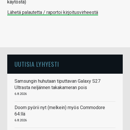
käytöstä)
Lähetä palautetta / raportoi kirjoitusvirheestä
UUTISIA LYHYESTI
Samsungin huhutaan tiputtavan Galaxy S27
Ultrasta neljännen takakameran pois
6.8.2026
Doom pyörii nyt (melkein) myös Commodore
64:llä
6.8.2026