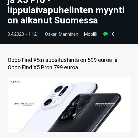
ARTIKKELIT
lippulaivapuhelinten myynti
on alkanut Suomessa
VIDEOT
TECHBBS
3.4.2023 - 11:21
Oskari Manninen
Mobiili
10
TIETOA
HINTA.FI
Oppo Find X5:n suositushinta on 599 euroa ja
Oppo Find X5 Pron 799 euroa.
KAUPPA
VAIHDA TEEMA
HAKU