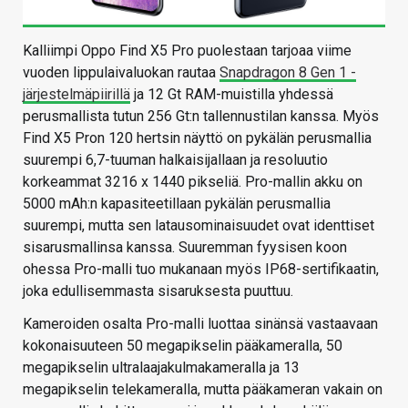
Kalliimpi Oppo Find X5 Pro puolestaan tarjoaa viime
vuoden lippulaivaluokan rautaa
Snapdragon 8 Gen 1 -
järjestelmäpiirillä
ja 12 Gt RAM-muistilla yhdessä
perusmallista tutun 256 Gt:n tallennustilan kanssa. Myös
Find X5 Pron 120 hertsin näyttö on pykälän perusmallia
suurempi 6,7-tuuman halkaisijallaan ja resoluutio
korkeammat 3216 x 1440 pikseliä. Pro-mallin akku on
5000 mAh:n kapasiteetillaan pykälän perusmallia
suurempi, mutta sen latausominaisuudet ovat identtiset
sisarusmallinsa kanssa. Suuremman fyysisen koon
ohessa Pro-malli tuo mukanaan myös IP68-sertifikaatin,
joka edullisemmasta sisaruksesta puuttuu.
Kameroiden osalta Pro-malli luottaa sinänsä vastaavaan
kokonaisuuteen 50 megapikselin pääkameralla, 50
megapikselin ultralaajakulmakameralla ja 13
megapikselin telekameralla, mutta pääkameran vakain on