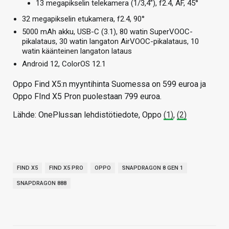
13 megapikselin telekamera (1/3,4”), f2.4, AF, 45°
32 megapikselin etukamera, f2.4, 90°
5000 mAh akku, USB-C (3.1), 80 watin SuperVOOC-
pikalataus, 30 watin langaton AirVOOC-pikalataus, 10
watin käänteinen langaton lataus
Android 12, ColorOS 12.1
Oppo Find X5:n myyntihinta Suomessa on 599 euroa ja
Oppo FInd X5 Pron puolestaan 799 euroa.
Lähde: OnePlussan lehdistötiedote, Oppo
(1)
,
(2)
FIND X5
FIND X5 PRO
OPPO
SNAPDRAGON 8 GEN 1
SNAPDRAGON 888