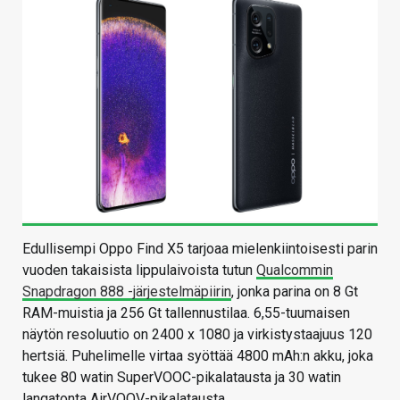
Edullisempi Oppo Find X5 tarjoaa mielenkiintoisesti parin
vuoden takaisista lippulaivoista tutun
Qualcommin
Snapdragon 888 -järjestelmäpiirin
, jonka parina on 8 Gt
RAM-muistia ja 256 Gt tallennustilaa. 6,55-tuumaisen
näytön resoluutio on 2400 x 1080 ja virkistystaajuus 120
hertsiä. Puhelimelle virtaa syöttää 4800 mAh:n akku, joka
tukee 80 watin SuperVOOC-pikalatausta ja 30 watin
langatonta AirVOOV-pikalatausta.