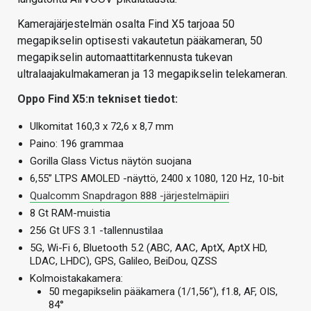
Kamerajärjestelmän osalta Find X5 tarjoaa 50
megapikselin optisesti vakautetun pääkameran, 50
megapikselin automaattitarkennusta tukevan
ultralaajakulmakameran ja 13 megapikselin telekameran.
Oppo Find X5:n tekniset tiedot:
Ulkomitat 160,3 x 72,6 x 8,7 mm
Paino: 196 grammaa
Gorilla Glass Victus näytön suojana
6,55” LTPS AMOLED -näyttö, 2400 x 1080, 120 Hz, 10-bit
Qualcomm Snapdragon 888 -järjestelmäpiiri
8 Gt RAM-muistia
256 Gt UFS 3.1 -tallennustilaa
5G, Wi-Fi 6, Bluetooth 5.2 (ABC, AAC, AptX, AptX HD,
LDAC, LHDC), GPS, Galileo, BeiDou, QZSS
Kolmoistakakamera:
50 megapikselin pääkamera (1/1,56”), f1.8, AF, OIS,
84°