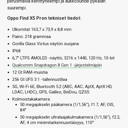
perusmallia kehittyneempi ja aukkosuhde pykälän
suurempi.
Oppo Find X5 Pron tekniset tiedot:
Ulkomitat 163,7 x 73,9 x 8,8 mm
Paino: 218 grammaa
Gorilla Glass Victus näytön suojana
IP68
6,7” LTPS AMOLED -näyttö, 3216 x 1440, 120 Hz, 10-bit
Qualcomm Snapdragon 8 Gen 1 -järjestelmäpiiri
12 Gt RAM-muistia
256 Gt UFS 3.1 -tallennustilaa
5G, Wi-Fi 6E, Bluetooth 5.2 (ABC, AAC, AptX, AptX HD,
LDAC, LHDC), GPS, Galileo, BeiDou, QZSS
Kolmoistakakamera:
50 megapikselin pääkamera (1/1,56”), f1.7, AF, OIS,
84°
50 megapikselin ultralaajakulmakamera (1/1,56”), f2.2,
AF, 4 cm minimitarkennusetäisyys, 110°