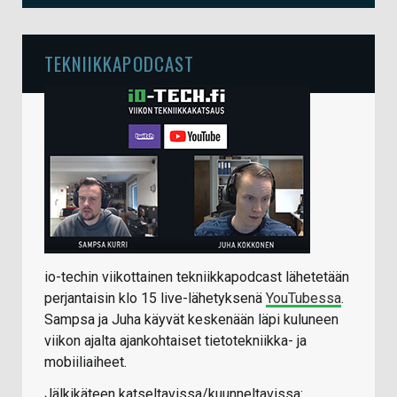
TEKNIIKKAPODCAST
io-techin viikottainen tekniikkapodcast lähetetään
perjantaisin klo 15 live-lähetyksenä
YouTubessa
.
Sampsa ja Juha käyvät keskenään läpi kuluneen
viikon ajalta ajankohtaiset tietotekniikka- ja
mobiiliaiheet.
Jälkikäteen katseltavissa/kuunneltavissa: