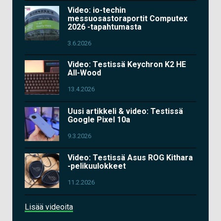
Video: io-techin
messuosastoraportit Computex
2026 -tapahtumasta
3.6.2026
Video: Testissä Keychron K2 HE
All-Wood
13.4.2026
Uusi artikkeli & video: Testissä
Google Pixel 10a
9.3.2026
Video: Testissä Asus ROG Kithara
-pelikuulokkeet
11.2.2026
Lisää videoita