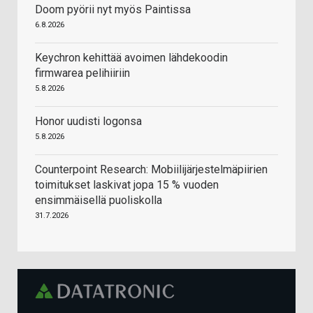
Doom pyörii nyt myös Paintissa
6.8.2026
Keychron kehittää avoimen lähdekoodin
firmwarea pelihiiriin
5.8.2026
Honor uudisti logonsa
5.8.2026
Counterpoint Research: Mobiilijärjestelmäpiirien
toimitukset laskivat jopa 15 % vuoden
ensimmäisellä puoliskolla
31.7.2026