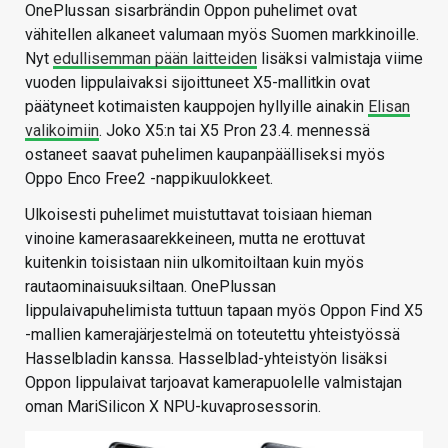
OnePlussan sisarbrändin Oppon puhelimet ovat
vähitellen alkaneet valumaan myös Suomen markkinoille.
Nyt
edullisemman pään laitteiden
lisäksi valmistaja viime
vuoden lippulaivaksi sijoittuneet X5-mallitkin ovat
päätyneet kotimaisten kauppojen hyllyille ainakin
Elisan
valikoimiin
. Joko X5:n tai X5 Pron 23.4. mennessä
ostaneet saavat puhelimen kaupanpäälliseksi myös
Oppo Enco Free2 -nappikuulokkeet.
Ulkoisesti puhelimet muistuttavat toisiaan hieman
vinoine kamerasaarekkeineen, mutta ne erottuvat
kuitenkin toisistaan niin ulkomitoiltaan kuin myös
rautaominaisuuksiltaan. OnePlussan
lippulaivapuhelimista tuttuun tapaan myös Oppon Find X5
-mallien kamerajärjestelmä on toteutettu yhteistyössä
Hasselbladin kanssa. Hasselblad-yhteistyön lisäksi
Oppon lippulaivat tarjoavat kamerapuolelle valmistajan
oman MariSilicon X NPU-kuvaprosessorin.