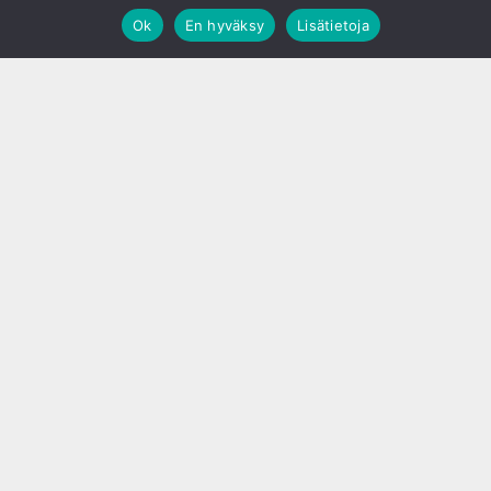
Ok
En hyväksy
Lisätietoja
;