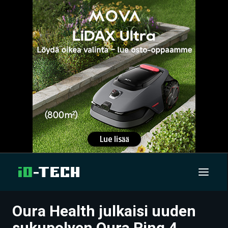
Oura Health julkaisi uuden
UUTISET
sukupolven Oura Ring 4