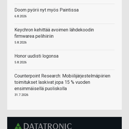
Doom pyörii nyt myös Paintissa
6.8.2026
Keychron kehittää avoimen lähdekoodin
firmwarea pelihiiriin
5.8.2026
Honor uudisti logonsa
5.8.2026
Counterpoint Research: Mobiilijärjestelmäpiirien
toimitukset laskivat jopa 15 % vuoden
ensimmäisellä puoliskolla
31.7.2026