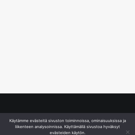
© S&J Media Oy
Käytämme evästeitä sivuston toiminnoissa, ominaisuuksissa ja
liikenteen analysoinnissa. Käyttämällä sivustoa hyväksyt
evästeiden käytön.