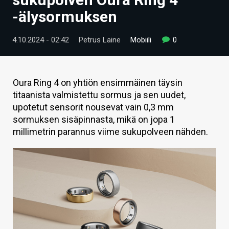
ARTIKKELIT
-älysormuksen
VIDEOT
4.10.2024 - 02:42
Petrus Laine
Mobiili
0
TECHBBS
TIETOA
Oura Ring 4 on yhtiön ensimmäinen täysin
titaanista valmistettu sormus ja sen uudet,
HINTA.FI
upotetut sensorit nousevat vain 0,3 mm
sormuksen sisäpinnasta, mikä on jopa 1
KAUPPA
millimetrin parannus viime sukupolveen nähden.
VAIHDA TEEMA
HAKU