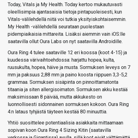
Today, Vitals ja My Health. Today kertoo mukautuvasti
oleellisimpia ajantasaisia tietoja pintapuoleisesti, kun
Vitals-välilehdellä niitä voi tutkia yksityiskohtaisemmin.
My Health -välilehdellä seurataan puolestaan
pidempiaikaisia mittareita. Lisäksi aiemmin vain iOS:lle
saatavilla ollut Oura Labs on nyt saatavilla Androidille.
Oura Ring 4 tulee saataville 12 eri koossa (koot 4-15) ja
kuudessa värivaihtoehdossa: harjattu hopea, kulta,
ruusukulta, hopea, häive ja musta. Sormuksen leveys on 7
mm ja paksuus 2,88 mm ja paino koosta riippuen 3,3-5,2
grammaa. Sormuksen sisäpinta on pinnoittamatonta
titaania ja siten allergisoimaton. Sormuksen akku kestää
maksimissaan 8 päivää, mutta akkukesto on
luonnollisesti sidonnainen sormuksen kokoon. Oura Ring
4:n lataus tyhjästä täyteen kestää 80 minuuttia.
Yhtiö suosittelee potentiaalisia asiakkaita mittaamaan
sopivan koon Oura Ring 4 Sizing Kitin (saatavilla
verkossa ja Gigantissa) avulla, sillä koot eivät välttämättä