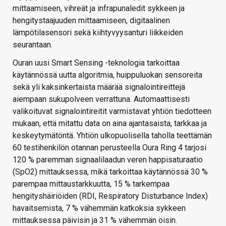
mittaamiseen, vihreät ja infrapunaledit sykkeen ja
hengitystaajuuden mittaamiseen, digitaalinen
lämpötilasensori sekä kiihtyvyysanturi liikkeiden
seurantaan.
Ouran uusi Smart Sensing -teknologia tarkoittaa
käytännössä uutta algoritmia, huippuluokan sensoreita
sekä yli kaksinkertaista määrää signalointireittejä
aiempaan sukupolveen verrattuna. Automaattisesti
valikoituvat signalointireitit varmistavat yhtiön tiedotteen
mukaan, että mitattu data on aina ajantasaista, tarkkaa ja
keskeytymätöntä. Yhtiön ulkopuolisella taholla teettämän
60 testihenkilön otannan perusteella Oura Ring 4 tarjosi
120 % paremman signaalilaadun veren happisaturaatio
(SpO2) mittauksessa, mikä tarkoittaa käytännössä 30 %
parempaa mittaustarkkuutta, 15 % tarkempaa
hengityshäiriöiden (RDI, Respiratory Disturbance Index)
havaitsemista, 7 % vähemmän katkoksia sykkeen
mittauksessa päivisin ja 31 % vähemmän öisin.