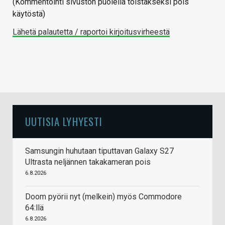
(Kommentointi sivuston puolella toistakseksi pois
käytöstä)
Lähetä palautetta / raportoi kirjoitusvirheestä
UUTISIA LYHYESTI
Samsungin huhutaan tiputtavan Galaxy S27
Ultrasta neljännen takakameran pois
6.8.2026
Doom pyörii nyt (melkein) myös Commodore
64:llä
6.8.2026