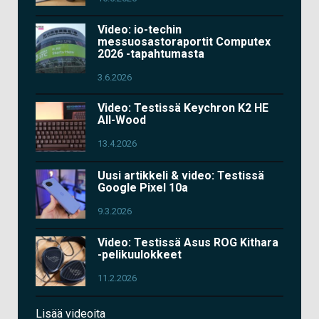
Video: io-techin
messuosastoraportit Computex
2026 -tapahtumasta
3.6.2026
Video: Testissä Keychron K2 HE
All-Wood
13.4.2026
Uusi artikkeli & video: Testissä
Google Pixel 10a
9.3.2026
Video: Testissä Asus ROG Kithara
-pelikuulokkeet
11.2.2026
Lisää videoita