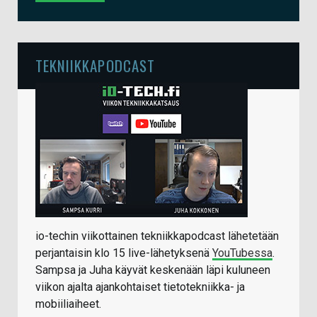
TEKNIIKKAPODCAST
io-techin viikottainen tekniikkapodcast lähetetään
perjantaisin klo 15 live-lähetyksenä
YouTubessa
.
Sampsa ja Juha käyvät keskenään läpi kuluneen
viikon ajalta ajankohtaiset tietotekniikka- ja
mobiiliaiheet.