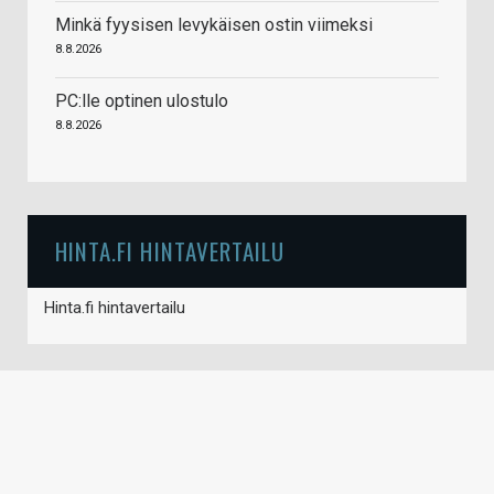
Minkä fyysisen levykäisen ostin viimeksi
8.8.2026
PC:lle optinen ulostulo
8.8.2026
HINTA.FI HINTAVERTAILU
Hinta.fi hintavertailu