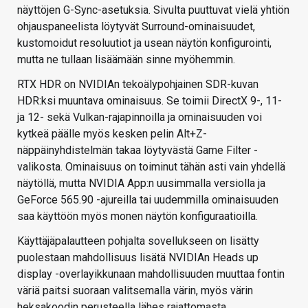
näyttöjen G-Sync-asetuksia. Sivulta puuttuvat vielä yhtiön
ohjauspaneelista löytyvät Surround-ominaisuudet,
kustomoidut resoluutiot ja usean näytön konfigurointi,
mutta ne tullaan lisäämään sinne myöhemmin.
RTX HDR on NVIDIAn tekoälypohjainen SDR-kuvan
HDR:ksi muuntava ominaisuus. Se toimii DirectX 9-, 11-
ja 12- sekä Vulkan-rajapinnoilla ja ominaisuuden voi
kytkeä päälle myös kesken pelin Alt+Z-
näppäinyhdistelmän takaa löytyvästä Game Filter -
valikosta. Ominaisuus on toiminut tähän asti vain yhdellä
näytöllä, mutta NVIDIA App:n uusimmalla versiolla ja
GeForce 565.90 -ajureilla tai uudemmilla ominaisuuden
saa käyttöön myös monen näytön konfiguraatioilla.
Käyttäjäpalautteen pohjalta sovellukseen on lisätty
puolestaan mahdollisuus lisätä NVIDIAn Heads up
display -overlayikkunaan mahdollisuuden muuttaa fontin
väriä paitsi suoraan valitsemalla värin, myös värin
heksakoodin perusteella lähes rajattomasta