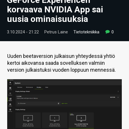
ARTIKKELIT
korvaava NVIDIA App sai
uusia ominaisuuksia
VIDEOT
TECHBBS
3.10.2024 - 21:22
Petrus Laine
Tietotekniikka
0
TIETOA
HINTA.FI
Uuden beetaversion julkaisun yhteydessä yhtiö
kertoi aikovansa saada sovelluksen valmiin
KAUPPA
version julkaistuksi vuoden loppuun mennessä.
VAIHDA TEEMA
HAKU