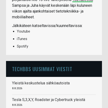
Sampsa ja Juha käyvät keskenään läpi kuluneen
viikon ajalta ajankohtaiset tietotekniikka- ja
mobiiliaiheet.
Jälkikäteen katseltavissa/kuunneltavissa:
Youtube
iTunes
Spotify
TECHBBS UUSIMMAT VIESTIT
Yleistä keskustelua sähköautoista
8.8.2026
Tesla S,3,X,Y, Roadster ja Cybertruck yleistä
8.8.2026