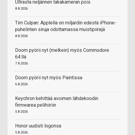
Ultrasta neljännen takakameran pois
8.8.2026
Tim Culpan: Applella on miljardin edestä iPhone-
puhelinten siruja odottamassa muistipiirejä
8.8.2026
Doom pyörii nyt (melkein) myös Commodore
64:llä
7.8.2026
Doom pyörii nyt myös Paintissa
6.8.2026
Keychron kehittää avoimen lähdekoodin
firmwarea pelihiiriin
5.8.2026
Honor uudisti logonsa
5.8.2026