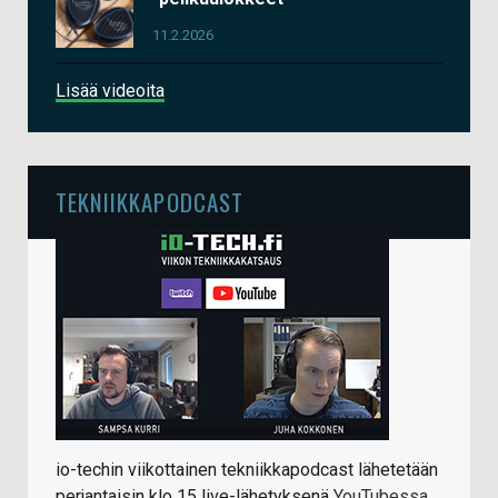
11.2.2026
Lisää videoita
TEKNIIKKAPODCAST
io-techin viikottainen tekniikkapodcast lähetetään
perjantaisin klo 15 live-lähetyksenä
YouTubessa
.