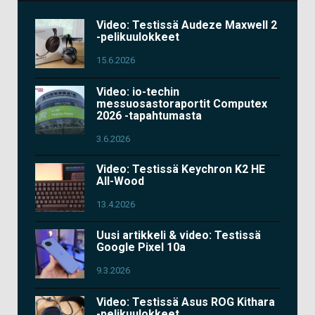
Video: Testissä Audeze Maxwell 2
-pelikuulokkeet
15.6.2026
Video: io-techin
messuosastoraportit Computex
2026 -tapahtumasta
3.6.2026
Video: Testissä Keychron K2 HE
All-Wood
13.4.2026
Uusi artikkeli & video: Testissä
Google Pixel 10a
9.3.2026
Video: Testissä Asus ROG Kithara
-pelikuulokkeet