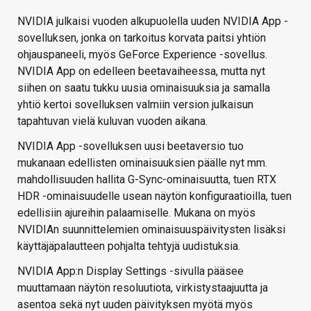
NVIDIA julkaisi vuoden alkupuolella uuden NVIDIA App -
sovelluksen, jonka on tarkoitus korvata paitsi yhtiön
ohjauspaneeli, myös GeForce Experience -sovellus.
NVIDIA App on edelleen beetavaiheessa, mutta nyt
siihen on saatu tukku uusia ominaisuuksia ja samalla
yhtiö kertoi sovelluksen valmiin version julkaisun
tapahtuvan vielä kuluvan vuoden aikana.
NVIDIA App -sovelluksen uusi beetaversio tuo
mukanaan edellisten ominaisuuksien päälle nyt mm.
mahdollisuuden hallita G-Sync-ominaisuutta, tuen RTX
HDR -ominaisuudelle usean näytön konfiguraatioilla, tuen
edellisiin ajureihin palaamiselle. Mukana on myös
NVIDIAn suunnittelemien ominaisuuspäivitysten lisäksi
käyttäjäpalautteen pohjalta tehtyjä uudistuksia.
NVIDIA App:n Display Settings -sivulla pääsee
muuttamaan näytön resoluutiota, virkistystaajuutta ja
asentoa sekä nyt uuden päivityksen myötä myös