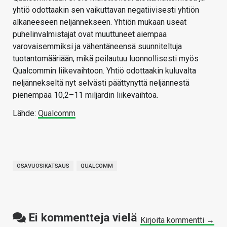
yhtiö odottaakin sen vaikuttavan negatiivisesti yhtiön
alkaneeseen neljännekseen. Yhtiön mukaan useat
puhelinvalmistajat ovat muuttuneet aiempaa
varovaisemmiksi ja vähentäneensä suunniteltuja
tuotantomääriään, mikä peilautuu luonnollisesti myös
Qualcommin liikevaihtoon. Yhtiö odottaakin kuluvalta
neljännekseltä nyt selvästi päättynyttä neljännestä
pienempää 10,2–11 miljardin liikevaihtoa.
Lähde:
Qualcomm
OSAVUOSIKATSAUS
QUALCOMM
Ei kommentteja vielä
Kirjoita kommentti →