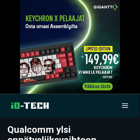
Qualcomm ylsi
UUTISET
ennätysliikevaihtoon