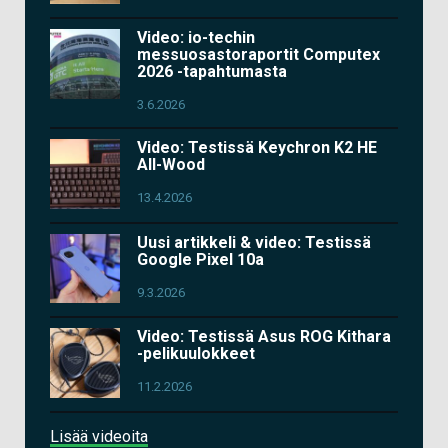
Video: io-techin
messuosastoraportit Computex
2026 -tapahtumasta
3.6.2026
Video: Testissä Keychron K2 HE
All-Wood
13.4.2026
Uusi artikkeli & video: Testissä
Google Pixel 10a
9.3.2026
Video: Testissä Asus ROG Kithara
-pelikuulokkeet
11.2.2026
Lisää videoita