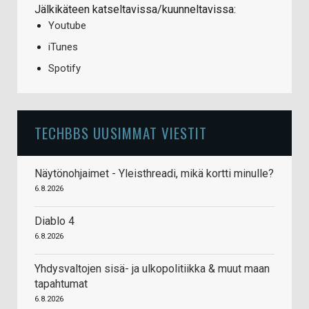
Jälkikäteen katseltavissa/kuunneltavissa:
Youtube
iTunes
Spotify
TECHBBS UUSIMMAT VIESTIT
Näytönohjaimet - Yleisthreadi, mikä kortti minulle?
6.8.2026
Diablo 4
6.8.2026
Yhdysvaltojen sisä- ja ulkopolitiikka & muut maan
tapahtumat
6.8.2026