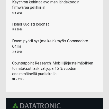
Keychron kehittää avoimen lähdekoodin
firmwarea pelihiiriin
5.8.2026
Honor uudisti logonsa
5.8.2026
Doom pyörii nyt (melkein) myös Commodore
64:llä
3.8.2026
Counterpoint Research: Mobiilijärjestelmäpiirien
toimitukset laskivat jopa 15 % vuoden
ensimmäisellä puoliskolla
31.7.2026