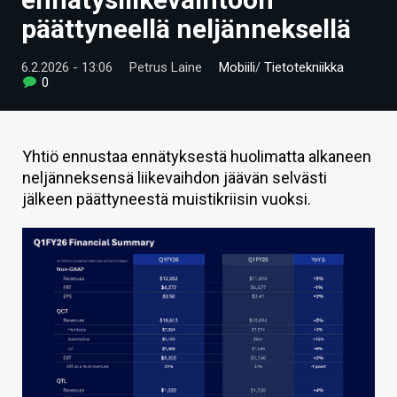
ARTIKKELIT
päättyneellä neljänneksellä
VIDEOT
6.2.2026 - 13:06
Petrus Laine
Mobiili
/
Tietotekniikka
0
TECHBBS
TIETOA
Yhtiö ennustaa ennätyksestä huolimatta alkaneen
HINTA.FI
neljänneksensä liikevaihdon jäävän selvästi
jälkeen päättyneestä muistikriisin vuoksi.
KAUPPA
VAIHDA TEEMA
HAKU