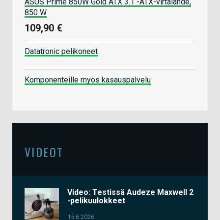
ASUS Prime 850W Gold ATX 3.1 -ATX-virtalähde,
850 W
109,90 €
Datatronic pelikoneet
Komponenteille myös kasauspalvelu
VIDEOT
Video: Testissä Audeze Maxwell 2
-pelikuulokkeet
15.6.2026