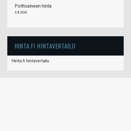
Polttoaineen hinta
5.8.2026
HINTA.FI HINTAVERTAILU
Hinta.fi hintavertailu