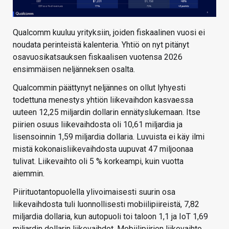
Qualcomm kuuluu yrityksiin, joiden fiskaalinen vuosi ei
noudata perinteistä kalenteria. Yhtiö on nyt pitänyt
osavuosikatsauksen fiskaalisen vuotensa 2026
ensimmäisen neljänneksen osalta.
Qualcommin päättynyt neljännes on ollut lyhyesti
todettuna menestys yhtiön liikevaihdon kasvaessa
uuteen 12,25 miljardin dollarin ennätyslukemaan. Itse
piirien osuus liikevaihdosta oli 10,61 miljardia ja
lisensoinnin 1,59 miljardia dollaria. Luvuista ei käy ilmi
mistä kokonaisliikevaihdosta uupuvat 47 miljoonaa
tulivat. Liikevaihto oli 5 % korkeampi, kuin vuotta
aiemmin.
Piirituotantopuolella ylivoimaisesti suurin osa
liikevaihdosta tuli luonnollisesti mobiilipiireistä, 7,82
miljardia dollaria, kun autopuoli toi taloon 1,1 ja IoT 1,69
miljardin dollarin liikevaihdot. Mobiilipiirien liikevaihto