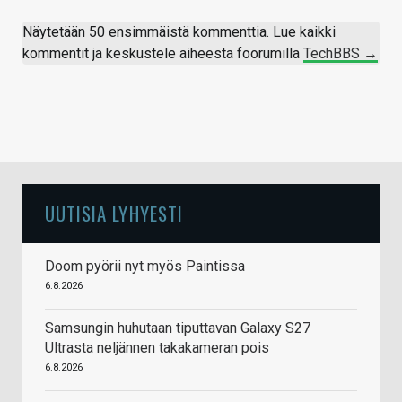
Näytetään 50 ensimmäistä kommenttia. Lue kaikki
kommentit ja keskustele aiheesta foorumilla
TechBBS →
UUTISIA LYHYESTI
Doom pyörii nyt myös Paintissa
6.8.2026
Samsungin huhutaan tiputtavan Galaxy S27
Ultrasta neljännen takakameran pois
6.8.2026