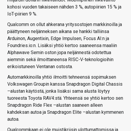
kohosi vuoden takaiseen nähden 3 %, autopiirien 15 % ja
IoT-piirien 9 %.
Qualcomm on ollut ahkerana yritysostojen markkinoilla ja
päättyneen neljänneksen aikana se hankki talliinsa
Arduinon, Augentixin, Edge Impulsen, Focus AI:n ja
Foundries.io:n. Lisäksi yhtiö kertoo saaneensa maaliin
Alphawave Semin oston jopa neljännestä odotettua
aiemmin sekä ilmoittaneensa RISC-V-teknologioihin
erikoistuneen Ventanan ostosta.
Automarkkinoilla yhtiö ilmoitti tehneensä sopimuksen
Volkswagen Groupin kanssa Snapdragon Digital Chassis
–alustan käytöstä, jonka lisäksi sama alusta löytyy
tuoreesta Toyota RAV4:stä. Yhteensä se yhtiö kertoo sen
Snapdragon Ride Flex –alustan saaneen alleen
kahdeksan autoa ja Snapdragon Elite –alustan kymmenen
autoa.
Qualcommkaan ei ole muistikriisin ulottumattomissa ja