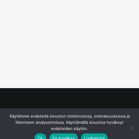
© S&J Media Oy
Käytämme evästeitä sivuston toiminnoissa, ominaisuuksissa ja
liikenteen analysoinnissa. Käyttämällä sivustoa hyväksyt
evästeiden käytön.
Ok
En hyväksy
Lisätietoja