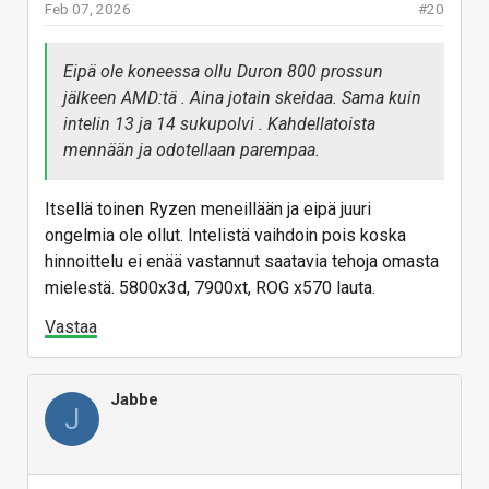
Feb 07, 2026
#20
Eipä ole koneessa ollu Duron 800 prossun
jälkeen AMD:tä . Aina jotain skeidaa. Sama kuin
intelin 13 ja 14 sukupolvi . Kahdellatoista
mennään ja odotellaan parempaa.
Itsellä toinen Ryzen meneillään ja eipä juuri
ongelmia ole ollut. Intelistä vaihdoin pois koska
hinnoittelu ei enää vastannut saatavia tehoja omasta
mielestä. 5800x3d, 7900xt, ROG x570 lauta.
Vastaa
Jabbe
J