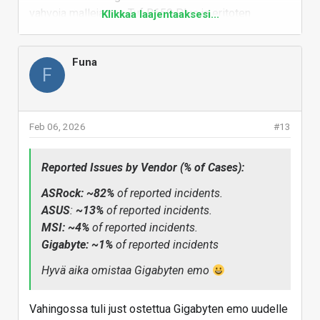
Vastaa
vahvoja malleja nuo Tuf B650 Plus ja eritoten
Klikkaa laajentaaksesi...
tuoreempi B850 varianttinsa on aika muikea
teknisesti hintaluokassaan - kun sitä jatkuvasti ollut
Funa
kamppiksissa n. 180euroon.
F
Tätä sivutakseni, ASRock myös aiemmin uutisoi että
B650M-HDV/M.2 mallinsa myy niin lujaa, että
toimituskatkoset johtuvat kapasiteettiongelmista.
Feb 06, 2026
#13
:kahvi:
Vastaa
Reported Issues by Vendor (% of Cases):
ASRock: ~82%
of reported incidents.
ASUS
:
~13%
of reported incidents.
MSI:
~4%
of reported incidents.
Gigabyte: ~1%
of reported incidents
Hyvä aika omistaa Gigabyten emo
Vahingossa tuli just ostettua Gigabyten emo uudelle