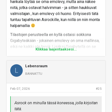
hankala löytää se oma emolevy, mutta aina näkee
niitä, jotka ostavat halvimman - ja sitten haukkuvat
valmistajan , kun emolevy oli huono. Erityisesti tätä
tuntuu tapahtuvan Asrockille, kun niillä on niin monta
halpamallia
Tilastojen perusteella en kyllä ostaisi sokkona
Gigabyteäkään - jokainen emolevy on oma mallinsa,
eikä ne kaikki ole hyviä. Lisäksi Gigabytellä on se
Klikkaa laajentaaksesi...
ärsyttävä revisio-systeemi, eli voivat myydä R2.0
versiota lankusta, jossa on vaihdettu komponentit
huonommiksi ja halvemmiksi - ja ajuritkin pitää osata
Lebensraum
L
hakea oikealta sivulta, kun esim. äänipiiri on
BANNATTU
muuttunut.
Itse suosisin BIOS:in perusteella Asusta, mutta ne
Feb 07, 2026
#25
on vähän kalliita ne hyvät mallit. MSI taas on
semmoinen tasainen suorittaja, mutta vaihdoin
Asrock on minulla tässä koneessa, jolla kirjoitan
MSI:stä tähän Asrockiin, niin ei nyt takaisin MSI
tätä.