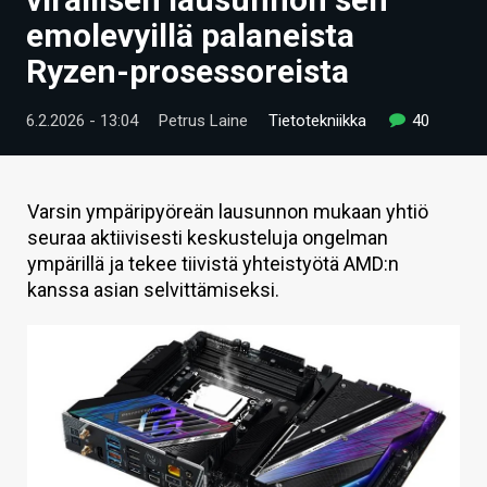
ARTIKKELIT
emolevyillä palaneista
Ryzen-prosessoreista
VIDEOT
TECHBBS
6.2.2026 - 13:04
Petrus Laine
Tietotekniikka
40
TIETOA
HINTA.FI
Varsin ympäripyöreän lausunnon mukaan yhtiö
seuraa aktiivisesti keskusteluja ongelman
KAUPPA
ympärillä ja tekee tiivistä yhteistyötä AMD:n
kanssa asian selvittämiseksi.
VAIHDA TEEMA
HAKU