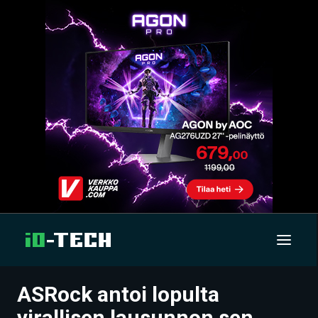
ASRock antoi lopulta
UUTISET
virallisen lausunnon sen