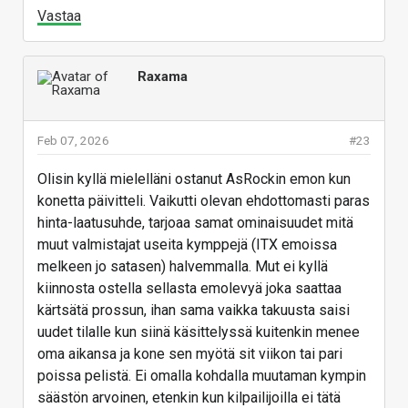
Vastaa
Raxama
Feb 07, 2026
#23
Olisin kyllä mielelläni ostanut AsRockin emon kun
konetta päivitteli. Vaikutti olevan ehdottomasti paras
hinta-laatusuhde, tarjoaa samat ominaisuudet mitä
muut valmistajat useita kymppejä (ITX emoissa
melkeen jo satasen) halvemmalla. Mut ei kyllä
kiinnosta ostella sellasta emolevyä joka saattaa
kärtsätä prossun, ihan sama vaikka takuusta saisi
uudet tilalle kun siinä käsittelyssä kuitenkin menee
oma aikansa ja kone sen myötä sit viikon tai pari
poissa pelistä. Ei omalla kohdalla muutaman kympin
säästön arvoinen, etenkin kun kilpailijoilla ei tätä