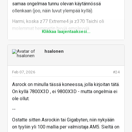
samaa ongelmaa tunnu olevan käytännössä
ollenkaan (joo, näin luvut ylempää kyllä).
Harmi, koska z77 Extreme4 ja z370 Taichi oli
molemmat hemmetin hyviä emolevyjä
Klikkaa laajentaaksesi...
hintaisekseen. Ja uskon että kyllä nää AM5 lankut on
myös laadukkaita, mutta toi mainehaitta on jo sen
verran iso, että vaikka nyt julkistettais että ongelma
hsalonen
on ratkastu ja sitä ei enää tapahdu, niin jengillä silti
jäis nämä hyllyyn. Tai itellä ainakin jäis, koska
takaraivossa jyskyttäis ajatus et mitä jos se ei
Feb 07, 2026
#24
ookkaan täysin korjattu.
Asrock on minulla tässä koneessa, jolla kirjoitan tätä.
Mutta joku jännite/virtapiikkiongelmahan tuo on. Tai
On kyllä 7800X3D , ei 9800X3D - mutta ongelmia ei
ei välttämättä edes piikki, saattaapi se pidemmänkin
ole ollut.
aikaa grillailla menemään. Lopputuloksen kannalta
--
se ja sama toisaalta.
Ostatte sitten Asrockin tai Gigabyten, niin nykyään
Vastaa
on tyyliin yli 100 mallia per valmistaja AM5. Sieltä on