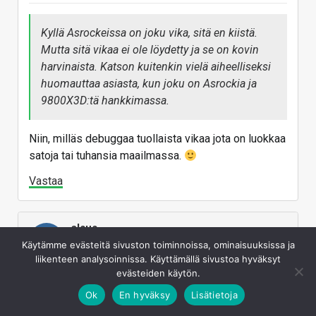
Kyllä Asrockeissa on joku vika, sitä en kiistä.
Mutta sitä vikaa ei ole löydetty ja se on kovin
harvinaista. Katson kuitenkin vielä aiheelliseksi
huomauttaa asiasta, kun joku on Asrockia ja
9800X3D:tä hankkimassa.
Niin, milläs debuggaa tuollaista vikaa jota on luokkaa
satoja tai tuhansia maailmassa.
Vastaa
alsus
A
Käytämme evästeitä sivuston toiminnoissa, ominaisuuksissa ja
liikenteen analysoinnissa. Käyttämällä sivustoa hyväksyt
evästeiden käytön.
Feb 08, 2026
#29
Ok
En hyväksy
Lisätietoja