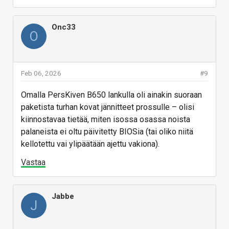
Onc33
O
Feb 06, 2026
#9
Omalla PersKiven B650 lankulla oli ainakin suoraan
paketista turhan kovat jännitteet prossulle – olisi
kiinnostavaa tietää, miten isossa osassa noista
palaneista ei oltu päivitetty BIOSia (tai oliko niitä
kellotettu vai ylipäätään ajettu vakiona).
Vastaa
Jabbe
J