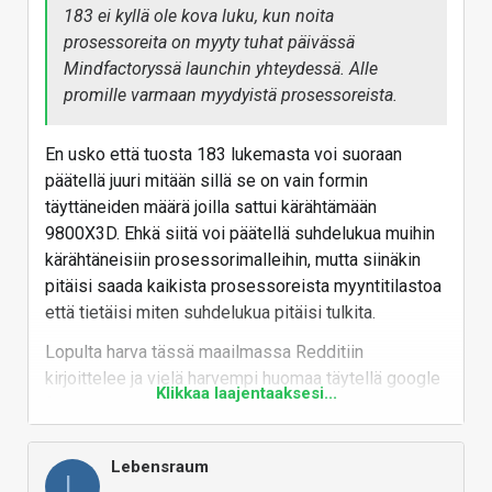
183 ei kyllä ole kova luku, kun noita
prosessoreita on myyty tuhat päivässä
Mindfactoryssä launchin yhteydessä. Alle
promille varmaan myydyistä prosessoreista.
En usko että tuosta 183 lukemasta voi suoraan
päätellä juuri mitään sillä se on vain formin
täyttäneiden määrä joilla sattui kärähtämään
9800X3D. Ehkä siitä voi päätellä suhdelukua muihin
kärähtäneisiin prosessorimalleihin, mutta siinäkin
pitäisi saada kaikista prosessoreista myyntitilastoa
että tietäisi miten suhdelukua pitäisi tulkita.
Lopulta harva tässä maailmassa Redditiin
kirjoittelee ja vielä harvempi huomaa täytellä google
Klikkaa laajentaaksesi...
formia jossa asiasta kysellään, ja toisaalta toisinpäin
formilla ei mitenkään validoida että kärähtikö
prosessori oikeasti eli kuka tahansa on voinut
Lebensraum
L
täyttää mitä tahansa tietoja tuonne. Ei
minun