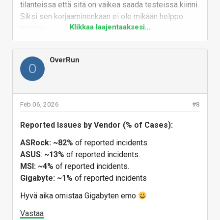
tilanteissa että sitä on vaikea saada testeissä kiinni.
Siksi sen korjaaminenkaan ei ole mikään helppo
HYVÄKSY KOLMANNEN OSAPUOLEN EVÄSTEET
Klikkaa laajentaaksesi...
homma.
Vastaa
Linkki: https://www.youtube.com/watch?v=ru-29iQz8jk&t=2750s
OverRun
O
Feb 06, 2026
#8
Reported Issues by Vendor (% of Cases):
ASRock: ~82%
of reported incidents.
ASUS
:
~13%
of reported incidents.
MSI:
~4%
of reported incidents.
Gigabyte: ~1%
of reported incidents
Hyvä aika omistaa Gigabyten emo
Vastaa