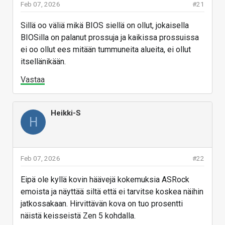
Feb 07, 2026
#21
Sillä oo väliä mikä BIOS siellä on ollut, jokaisella
BIOSilla on palanut prossuja ja kaikissa prossuissa
ei oo ollut ees mitään tummuneita alueita, ei ollut
itsellänikään.
Vastaa
Heikki-S
H
Feb 07, 2026
#22
Eipä ole kyllä kovin häävejä kokemuksia ASRock
emoista ja näyttää siltä että ei tarvitse koskea näihin
jatkossakaan. Hirvittävän kova on tuo prosentti
näistä keisseistä Zen 5 kohdalla.