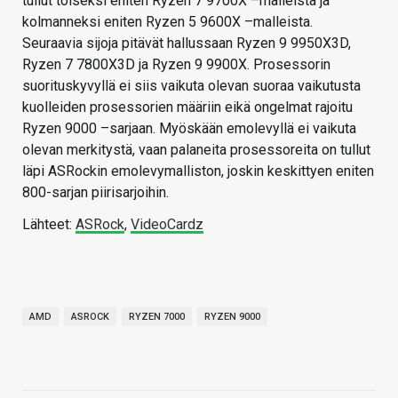
tullut toiseksi eniten Ryzen 7 9700X –malleista ja
kolmanneksi eniten Ryzen 5 9600X –malleista.
Seuraavia sijoja pitävät hallussaan Ryzen 9 9950X3D,
Ryzen 7 7800X3D ja Ryzen 9 9900X. Prosessorin
suorituskyvyllä ei siis vaikuta olevan suoraa vaikutusta
kuolleiden prosessorien määriin eikä ongelmat rajoitu
Ryzen 9000 –sarjaan. Myöskään emolevyllä ei vaikuta
olevan merkitystä, vaan palaneita prosessoreita on tullut
läpi ASRockin emolevymalliston, joskin keskittyen eniten
800-sarjan piirisarjoihin.
Lähteet:
ASRock
,
VideoCardz
AMD
ASROCK
RYZEN 7000
RYZEN 9000