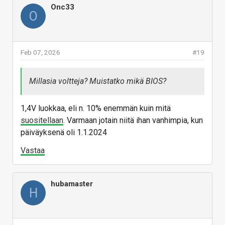
Onc33
O
Feb 07, 2026
#19
Millasia voltteja? Muistatko mikä BIOS?
1,4V luokkaa, eli n. 10% enemmän kuin mitä
suositellaan
. Varmaan jotain niitä ihan vanhimpia, kun
päiväyksenä oli 1.1.2024
Vastaa
hubamaster
H