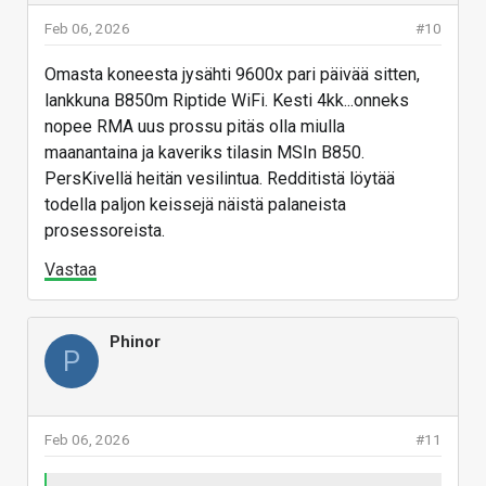
Feb 06, 2026
#10
Omasta koneesta jysähti 9600x pari päivää sitten,
lankkuna B850m Riptide WiFi. Kesti 4kk...onneks
nopee RMA uus prossu pitäs olla miulla
maanantaina ja kaveriks tilasin MSIn B850.
PersKivellä heitän vesilintua. Redditistä löytää
todella paljon keissejä näistä palaneista
prosessoreista.
Vastaa
Phinor
P
Feb 06, 2026
#11