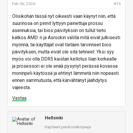
Feb 06, 2026
#15
Olisikohan tässä nyt oikeasti vaan käynyt niin, että
suurinosa on pinnit lyttyyn painettuja prossu
asennuksia, tai bios päivityksiin on tullut tieto
katkos AMD: n ja Asrockin välillä mitä eivät julkisesti
myönnä, tai käyttäjät ovat tietäen tarvinneet bios
päivityksen, mutta eivät ole sitä tehneet. Yksi syy
myös voi olla DDR5 kaistan kellotus liian korkealle
ja prosessori ei ole enää pysynyt perässä kovassa
moninpeli käytössä ja ehtinyt lämmetä niin nopeasti
ennen sammutusta, että kärvähtänyt jäähdytys
vajeesta.
Vastaa
Hellsinki
Kapteeni pienkonekorjaaja