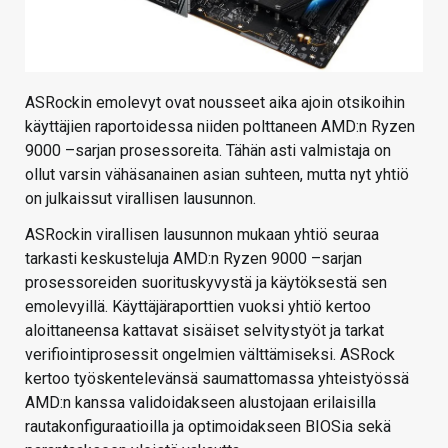
ASRockin emolevyt ovat nousseet aika ajoin otsikoihin
käyttäjien raportoidessa niiden polttaneen AMD:n Ryzen
9000 –sarjan prosessoreita. Tähän asti valmistaja on
ollut varsin vähäsanainen asian suhteen, mutta nyt yhtiö
on julkaissut virallisen lausunnon.
ASRockin virallisen lausunnon mukaan yhtiö seuraa
tarkasti keskusteluja AMD:n Ryzen 9000 –sarjan
prosessoreiden suorituskyvystä ja käytöksestä sen
emolevyillä. Käyttäjäraporttien vuoksi yhtiö kertoo
aloittaneensa kattavat sisäiset selvitystyöt ja tarkat
verifiointiprosessit ongelmien välttämiseksi. ASRock
kertoo työskentelevänsä saumattomassa yhteistyössä
AMD:n kanssa validoidakseen alustojaan erilaisilla
rautakonfiguraatioilla ja optimoidakseen BIOSia sekä