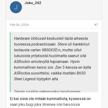
Joku_242
J
Feb 06, 2026
#7
Hardware Unboxed keskusteli tästä aiheesta
tuoreessa podcastissaan. Steve oli hankkinut
testausta varten 9800X3D:n, muttei ollut
lukuisista yrityksistä huolimatta saanut sitä
ASRockin emolevyllä hajoamaan. Hyvin
kummallinen keissi siis. Zen 5 kanssa en kyllä
ASRockia suosittelisi, vaikka itseltäni B650
Steel Legend löytyykin alta.
Tämän sisällön näkemiseksi tarvitsemme
suostumuksesi kolmannen osapuolen evästeiden
Ei kai siinä ole mitään kummallista, kyseessä on
hyväksymiseen.
vaan joku bugi joka ilmenee niin harvoissa
Lisätietoja löydät
evästesivultamme
.