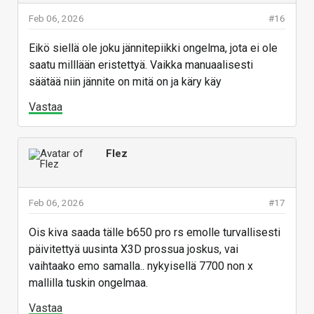
Feb 06, 2026
#16
Eikö siellä ole joku jännitepiikki ongelma, jota ei ole
saatu milllään eristettyä. Vaikka manuaalisesti
säätää niin jännite on mitä on ja käry käy
Vastaa
Flez
Feb 06, 2026
#17
Ois kiva saada tälle b650 pro rs emolle turvallisesti
päivitettyä uusinta X3D prossua joskus, vai
vaihtaako emo samalla.. nykyisellä 7700 non x
mallilla tuskin ongelmaa.
Vastaa