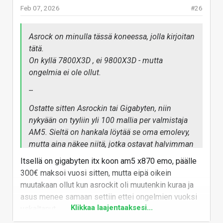
halvemmiksi - ja ajuritkin pitää osata hakea
Feb 07, 2026
#26
oikealta sivulta, kun esim. äänipiiri on
muuttunut.
Asrock on minulla tässä koneessa, jolla kirjoitan
Itse suosisin BIOS:in perusteella Asusta, mutta
tätä.
ne on vähän kalliita ne hyvät mallit. MSI taas on
On kyllä 7800X3D , ei 9800X3D - mutta
semmoinen tasainen suorittaja, mutta vaihdoin
ongelmia ei ole ollut.
MSI:stä tähän Asrockiin, niin ei nyt takaisin MSI
--
Ostatte sitten Asrockin tai Gigabyten, niin
nykyään on tyyliin yli 100 mallia per valmistaja
AM5. Sieltä on hankala löytää se oma emolevy,
mutta aina näkee niitä, jotka ostavat halvimman
- ja sitten haukkuvat valmistajan , kun emolevy
Itsellä on gigabyten itx koon am5 x870 emo, päälle
oli huono. Erityisesti tätä tuntuu tapahtuvan
300€ maksoi vuosi sitten, mutta eipä oikein
Asrockille, kun niillä on niin monta halpamallia
muutakaan ollut kun asrockit oli muutenkin kuraa ja
asus menee samaan settiin ettei ongelmien vuoksi
Klikkaa laajentaaksesi...
uskaltanut
Tilastojen perusteella en kyllä ostaisi sokkona
Gigabyteäkään - jokainen emolevy on oma