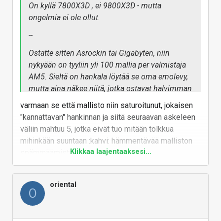
Vastaa
On kyllä 7800X3D , ei 9800X3D - mutta
ongelmia ei ole ollut.
--
Ostatte sitten Asrockin tai Gigabyten, niin
nykyään on tyyliin yli 100 mallia per valmistaja
AM5. Sieltä on hankala löytää se oma emolevy,
mutta aina näkee niitä, jotka ostavat halvimman
- ja sitten haukkuvat valmistajan , kun emolevy
varmaan se että mallisto niin saturoitunut, jokaisen
oli huono. Erityisesti tätä tuntuu tapahtuvan
"kannattavan" hankinnan ja siitä seuraavan askeleen
Asrockille, kun niillä on niin monta halpamallia
väliin mahtuu 5, jotka eivät tuo mitään tolkkua
mihinkään suuntaan :kahvi: hämmentävää malliston
Klikkaa laajentaaksesi...
spämmäämistä
Tilastojen perusteella en kyllä ostaisi sokkona
Gigabyteäkään - jokainen emolevy on oma
Vastaa
mallinsa, eikä ne kaikki ole hyviä. Lisäksi
oriental
Gigabytellä on se ärsyttävä revisio-systeemi, eli
O
voivat myydä R2.0 versiota lankusta, jossa on
vaihdettu komponentit huonommiksi ja