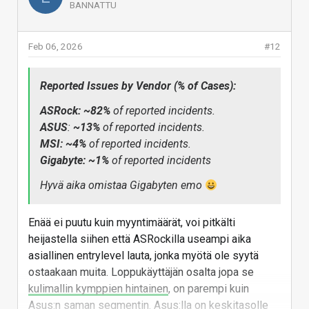
BANNATTU
Asrockin emolevyllä hajonnut 9800X3D näy tuolla
tilastoissa koska en ole formia täyttänyt tai
ilmoittanut asiasta Redditiin, eikä näy monen
Feb 06, 2026
#12
muunkaan. Voi vain arvailla todellisia määriä. Ei
tietenkään ole mistään 50% vikaprosentista kyse,
Reported Issues by Vendor (% of Cases):
mutta edelleen näitä melkein päivittäin tippuu
Redditiin ja kuten todettua, Redditiin ei varmasti
ASRock: ~82%
of reported incidents.
raportoida kuin pieni osa kokonaisuudesta.
ASUS
:
~13%
of reported incidents.
MSI:
~4%
of reported incidents.
Luotettava lähde ongelman yleisyydelle olisi AMD ja
Gigabyte: ~1%
of reported incidents
AMD tuskin siitä meille kertoo tilastoja (eikä AMD
myöskään saa tietää lähellekään kaikista
Hyvä aika omistaa Gigabyten emo
tapauksista koska kaikkia ei laiteta takuuseen).
Emolevyvalmistajilta voisi myös jotain tilastoa
Enää ei puutu kuin myyntimäärät, voi pitkälti
saada mutta siinäkin hajonta on valtava eri
heijastella siihen että ASRockilla useampi aika
valmistajien suhteen, selkeästi Asrock kuitenkin
asiallinen entrylevel lauta, jonka myötä ole syytä
vikaherkin vaikka asiaa yrittäisi miten tulkita
ostaakaan muita. Loppukäyttäjän osalta jopa se
suhteessa eri valmistajien markkinaosuuteen.
kulimallin kymppien hintainen
, on parempi kuin
Asus:n saman segmentin. Asus:lla on keskitasolle