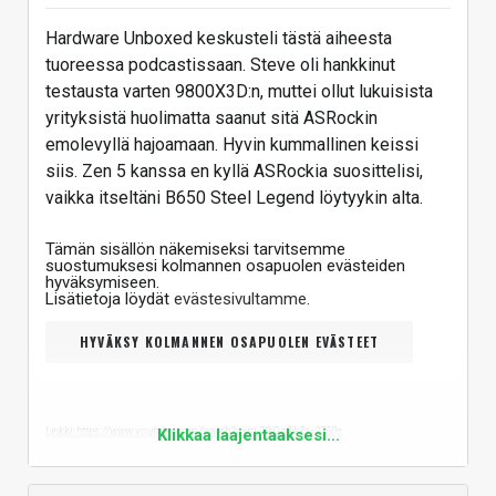
Hardware Unboxed keskusteli tästä aiheesta
tuoreessa podcastissaan. Steve oli hankkinut
testausta varten 9800X3D:n, muttei ollut lukuisista
yrityksistä huolimatta saanut sitä ASRockin
emolevyllä hajoamaan. Hyvin kummallinen keissi
siis. Zen 5 kanssa en kyllä ASRockia suosittelisi,
vaikka itseltäni B650 Steel Legend löytyykin alta.
Tämän sisällön näkemiseksi tarvitsemme
suostumuksesi kolmannen osapuolen evästeiden
hyväksymiseen.
Lisätietoja löydät
evästesivultamme
.
HYVÄKSY KOLMANNEN OSAPUOLEN EVÄSTEET
Linkki: https://www.youtube.com/watch?v=ru-29iQz8jk&t=2750s
Klikkaa laajentaaksesi...
Vastaa