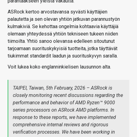
parantaakseen yleistä vakautta.
ASRock kertoo arvostavansa syvästi käyttäjien
palautetta ja sen olevan yhtiön jatkuvan parannustyön
kulmakiviä. Se kehottaa ongelmia kohtaavia käyttäjiä
olemaan yhteydessä yhtiön tekniseen tukeen niiden
tiimoilta. Yhtiö sanoo olevansa edelleen sitoutunut
tarjoamaan suorituskykyisiä tuotteita, jotka täyttävät
tiukimmat standardit laadun ja suorituskyvyn saralla.
Voit lukea koko englanninkielisen lausunnon alta.
TAIPEI, Taiwan, 5th February, 2026 – ASRock is
closely monitoring recent discussions regarding the
performance and behavior of AMD Ryzen™ 9000
series processors on ASRock AMD platforms. In
response to these reports, we have implemented
comprehensive internal reviews and rigorous
verification processes. We have been working in