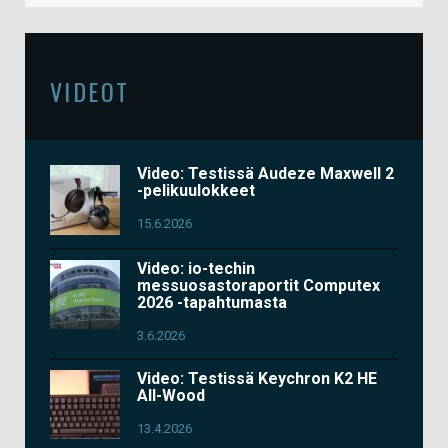
VIDEOT
Video: Testissä Audeze Maxwell 2
-pelikuulokkeet
15.6.2026
Video: io-techin
messuosastoraportit Computex
2026 -tapahtumasta
3.6.2026
Video: Testissä Keychron K2 HE
All-Wood
13.4.2026