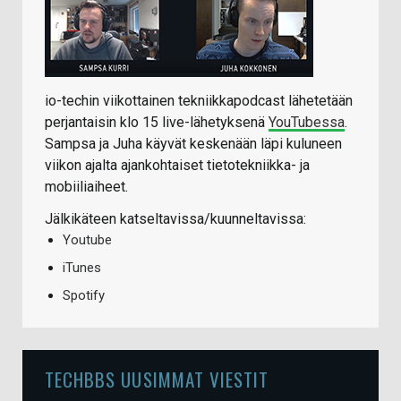
io-techin viikottainen tekniikkapodcast lähetetään
perjantaisin klo 15 live-lähetyksenä
YouTubessa
.
Sampsa ja Juha käyvät keskenään läpi kuluneen
viikon ajalta ajankohtaiset tietotekniikka- ja
mobiiliaiheet.
Jälkikäteen katseltavissa/kuunneltavissa:
Youtube
iTunes
Spotify
TECHBBS UUSIMMAT VIESTIT