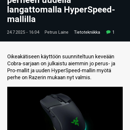
ARTIKKELIT
langattomalla HyperSpeed-
mallilla
VIDEOT
TECHBBS
24.7.2025 - 16:04
Petrus Laine
Tietotekniikka
1
TIETOA
HINTA.FI
Oikeakätiseen käyttöön suunniteltuun keveään
Cobra-sarjaan on julkaistu aiemmin jo perus- ja
KAUPPA
Pro-mallit ja uuden HyperSpeed-mallin myötä
perhe on Razerin mukaan nyt valmis.
VAIHDA TEEMA
HAKU