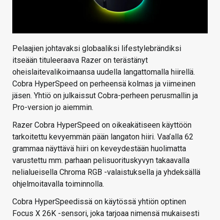
Pelaajien johtavaksi globaaliksi lifestylebrändiksi
itseään tituleeraava Razer on terästänyt
oheislaitevalikoimaansa uudella langattomalla hiirellä.
Cobra HyperSpeed on perheensä kolmas ja viimeinen
jäsen. Yhtiö on julkaissut Cobra-perheen perusmallin ja
Pro-version jo aiemmin.
Razer Cobra HyperSpeed on oikeakätiseen käyttöön
tarkoitettu kevyemmän pään langaton hiiri. Vaa’alla 62
grammaa näyttävä hiiri on keveydestään huolimatta
varustettu mm. parhaan pelisuorituskyvyn takaavalla
nelialueisella Chroma RGB -valaistuksella ja yhdeksällä
ohjelmoitavalla toiminnolla.
Cobra HyperSpeedissä on käytössä yhtiön optinen
Focus X 26K -sensori, joka tarjoaa nimensä mukaisesti