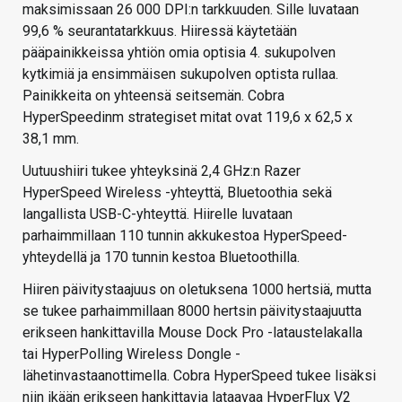
maksimissaan 26 000 DPI:n tarkkuuden. Sille luvataan
99,6 % seurantatarkkuus. Hiiressä käytetään
pääpainikkeissa yhtiön omia optisia 4. sukupolven
kytkimiä ja ensimmäisen sukupolven optista rullaa.
Painikkeita on yhteensä seitsemän. Cobra
HyperSpeedinm strategiset mitat ovat 119,6 x 62,5 x
38,1 mm.
Uutuushiiri tukee yhteyksinä 2,4 GHz:n Razer
HyperSpeed Wireless -yhteyttä, Bluetoothia sekä
langallista USB-C-yhteyttä. Hiirelle luvataan
parhaimmillaan 110 tunnin akkukestoa HyperSpeed-
yhteydellä ja 170 tunnin kestoa Bluetoothilla.
Hiiren päivitystaajuus on oletuksena 1000 hertsiä, mutta
se tukee parhaimmillaan 8000 hertsin päivitystaajuutta
erikseen hankittavilla Mouse Dock Pro -lataustelakalla
tai HyperPolling Wireless Dongle -
lähetinvastaanottimella. Cobra HyperSpeed tukee lisäksi
niin ikään erikseen hankittavia lataavaa HyperFlux V2