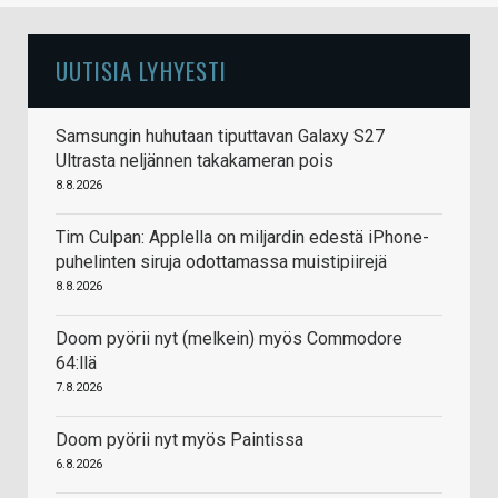
UUTISIA LYHYESTI
Samsungin huhutaan tiputtavan Galaxy S27
Ultrasta neljännen takakameran pois
8.8.2026
Tim Culpan: Applella on miljardin edestä iPhone-
puhelinten siruja odottamassa muistipiirejä
8.8.2026
Doom pyörii nyt (melkein) myös Commodore
64:llä
7.8.2026
Doom pyörii nyt myös Paintissa
6.8.2026