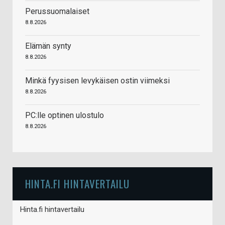
Perussuomalaiset
8.8.2026
Elämän synty
8.8.2026
Minkä fyysisen levykäisen ostin viimeksi
8.8.2026
PC:lle optinen ulostulo
8.8.2026
HINTA.FI HINTAVERTAILU
Hinta.fi hintavertailu