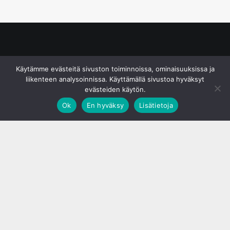
© S&J Media Oy
Käytämme evästeitä sivuston toiminnoissa, ominaisuuksissa ja
liikenteen analysoinnissa. Käyttämällä sivustoa hyväksyt
evästeiden käytön.
Ok
En hyväksy
Lisätietoja
;