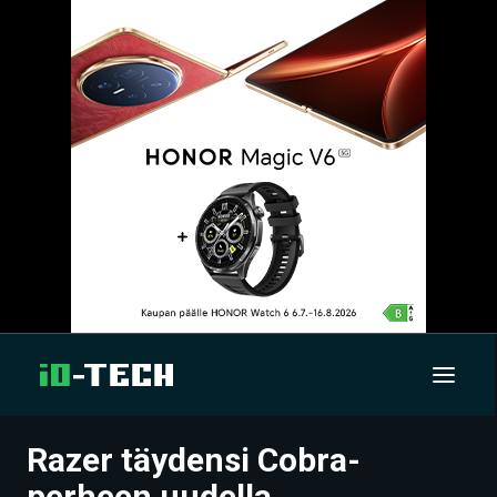
Razer täydensi Cobra-
UUTISET
perheen uudella