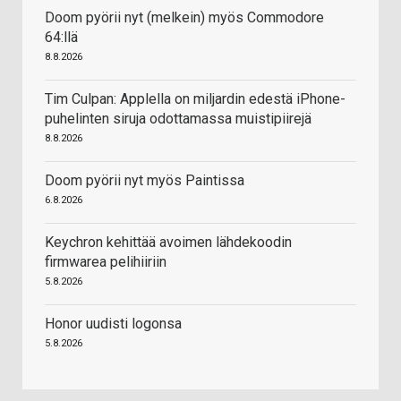
Doom pyörii nyt (melkein) myös Commodore
64:llä
8.8.2026
Tim Culpan: Applella on miljardin edestä iPhone-
puhelinten siruja odottamassa muistipiirejä
8.8.2026
Doom pyörii nyt myös Paintissa
6.8.2026
Keychron kehittää avoimen lähdekoodin
firmwarea pelihiiriin
5.8.2026
Honor uudisti logonsa
5.8.2026