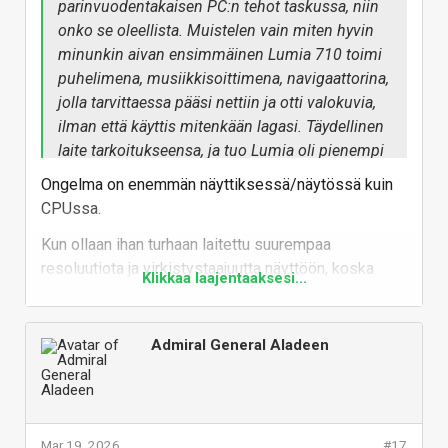
parinvuodentakaisen PC:n tehot taskussa, niin
onko se oleellista. Muistelen vain miten hyvin
minunkin aivan ensimmäinen Lumia 710 toimi
puhelimena, musiikkisoittimena, navigaattorina,
jolla tarvittaessa pääsi nettiin ja otti valokuvia,
ilman että käyttis mitenkään lagasi. Täydellinen
laite tarkoitukseensa, ja tuo Lumia oli pienempi
kuin iPhone minit. Tuollaiseen kun laittaisi
Ongelma on enemmän näyttiksessä/näytössä kuin
nykyteknologian vähävirtaista CPU piiriä, ilman
CPUssa.
että se kellotetaan tappiinsa (ehkä jokin
Kun ollaan ihan turhaan laitettu suurempaa
älykellon prossu on jo tehokkaampaa) ja
resoluutiota ja virkistystaajuutta näyttöön, koska
modernia akkua, niin olisi perus pieni älypuhelin
Klikkaa laajentaaksesi...
suuremmat numerot myy paremmin kuin pienet,
joka jaksaisi pariviikkoa latauksella.
vaikka ihmissilmä ei normaalikäytössä huomaa
mitään eroa.
Admiral General Aladeen
High-end-luurien näytöissä saavutettiin jo n.10
vuotta sitten taso, että sitä uudemmissa näytöissä
ei ole mitään mikä toisi oikeasti mitään iloa
Mar 19, 2026
#17