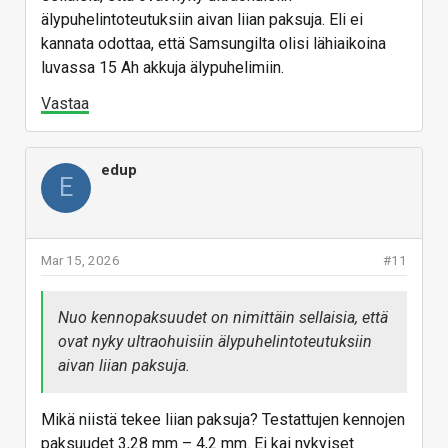
älypuhelintoteutuksiin aivan liian paksuja. Eli ei
kannata odottaa, että Samsungilta olisi lähiaikoina
luvassa 15 Ah akkuja älypuhelimiin.
Vastaa
edup
E
Mar 15, 2026
#11
Nuo kennopaksuudet on nimittäin sellaisia, että
ovat nyky ultraohuisiin älypuhelintoteutuksiin
aivan liian paksuja.
Mikä niistä tekee liian paksuja? Testattujen kennojen
paksuudet 3,28 mm – 4,2 mm. Ei kai nykyiset