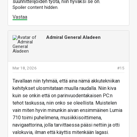
menneet melko järjestäen vaihtoon juuri tuossa 3-4
suunnittelijoiden työtä, niin hyväksi se on.
Spoiler content hidden.
vuoden tienoolla, eli ei se nykytekniikka tuon
suhteen ainakaan parempaa ole.
Vastaa
Vastaa
Admiral General Aladeen
Mar 18, 2026
#15
Tavallaan niin tyhmää, että aina nämä akkutekniikan
kehitykset ulosmitataan muulla raudalla. Niin kiva
kuin se onkin että on parinvuodentakaisen PC:n
tehot taskussa, niin onko se oleellista. Muistelen
vain miten hyvin minunkin aivan ensimmäinen Lumia
710 toimi puhelimena, musiikkisoittimena,
navigaattorina, jolla tarvittaessa pääsi nettiin ja otti
valokuvia, ilman että käyttis mitenkään lagasi.