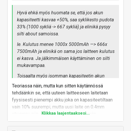
Hyvä ehkä myös huomata se, että jos akun
kapasiteetti kasvaa +50%, saa syklikesto pudota
33% (1000 sykliä -> 667 sykliä) ja elinikä pysyy
silti about samoissa.
Ie. Kulutus menee 1000x 5000mAh —> 666x
7500mAh ja elinikä on sama jos laitteen kulutus
ei kasva. Ja jälkimmäisen käyttäminen on silti
mukavampaa.
Toisaalta myös isomman kapasiteetin akun
kohdalla voidaan rajoittaa kapasiteetti softalla
Teoriassa näin, mutta kun sitten käytännössä
7000mAh:hon leikkaamalla latausjännite 4.2 ->
tehdäänkin se, että uuteen laitteeseen laitetaan
4.1, niin syklikesto voi nousta lähelle sitä
fyysisesti pienempi akku joka on kapasiteetiltaan
tuhatta…
vain 10% suurempi, mutta uusi laite on 0.4mm
Klikkaa laajentaaksesi...
ohuempi, niin sitten se kestää vähemmän.
-
Internetin arvaus-tubettajat kertovat huhuista
Vastaa
joiden mukaan Apple ja Samsung ovat