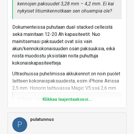
kennojen paksuudet 3,28 mm – 4,2 mm. Ei kai
nykyiset litiumkennotkaan sen ohuempia ole?
Dokumenteissa puhutaan dual-stacked celleistä
sekä mainitaan 12-20 Ah kapasiteetit. Nuo
mainitsemasi paksuudet ovat siis vain
akun/kennokokonaisuuden osan paksuuksia, eikä
niistä muodostu yksistään noita puhuttuja
kokonaiskapasiteetteja.
Ultraohuissa puhelimissa akkukennot on noin puolet
laitteen kokonaispaksuudesta, esim iPhone Airissa
2,5 mm. Honorin taittuvassa Magic V5:ssä 2,6 mm.
Klikkaa laajentaaksesi...
4.7mm / 6800mAh kuulostaa ihan
mahdolliselta high-end luurin akulta.
Taittuvaan ei mahdu, mutta Galaxy S26 Ultra on
pulatunnus
P
7.9mm paksu ja siinä on nyt 5000mAh akku.
Tällä saisi 36% lisää ja mutuilisin että 5mm