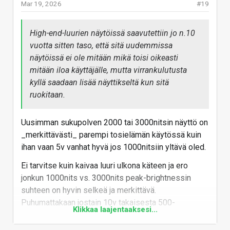
Mar 19, 2026
#19
High-end-luurien näytöissä saavutettiin jo n.10
vuotta sitten taso, että sitä uudemmissa
näytöissä ei ole mitään mikä toisi oikeasti
mitään iloa käyttäjälle, mutta virrankulutusta
kyllä saadaan lisää näyttikseltä kun sitä
ruokitaan.
Uusimman sukupolven 2000 tai 3000nitsin näyttö on
_merkittävästi_ parempi tosielämän käytössä kuin
ihan vaan 5v vanhat hyvä jos 1000nitsiin yltävä oled.
Ei tarvitse kuin kaivaa luuri ulkona käteen ja ero
jonkun 1000nits vs. 3000nits peak-brightnessin
suhteen on hyvin selkeä ja merkittävä.
Puhumattakaan jostain 10v takaisesta 500-
Klikkaa laajentaaksesi...
600nitsiin yltävistä. Tai jos katsotaan noita ekoja
samsungeja joissa pentile-oledeja tuli, niin niistä ei