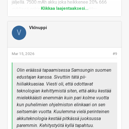
jäljellä. 7500 mAh akku joka heikkenee 20% 666
Klikkaa laajentaaksesi...
syklissä onkin silloin vielä 6000 mAh akku.
-
Tasaisella heikkenemisnopeudella laskettuna 7500
Internetin arvaus-tubettajat kertovat huhuista
mAh akku laskee 4000 mAh kapasiteettiin vasta yli
joiden mukaan Apple ja Samsung ovat
Vklnuppi
1500 syklin jälkeen. Tähän vielä lisäksi tuo huomiosi,
viivästyttäneet tämän tekniikan käyttöönottoa
V
että isommalla akulla syklimäärä jää pienemmäksi.
juuri sen takia, että syklikeston on kerrottu
ottavan reippaasti hittiä vs. perinteiset akut.
Omasta OnePlus 15:n 7300 mAh pii-hiiliakusta saa
kadota ainakin 50%, ennen kuin tulee tilanne että se
Mar 15, 2026
#9
loppuu kesken päivän.
Olin eräässä tapaamisessa Samsungin suomen
Vastaa
edustajan kanssa. Sivuttiin tätä pii-
hiiliakkuasiaa. Viesti oli, että odottavat
teknologian kehittymistä siten, että akku kestää
mielekkäästi enemmän kuin pari kolme vuotta
kun puhelimien ohjelmiston elinkaari on sen
seitsemän vuotta. Kuulemma vielä perinteinen
akkuteknologia kestää pitkässä juoksussa
paremmin. Kehitystyötä kyllä tapahtuu.