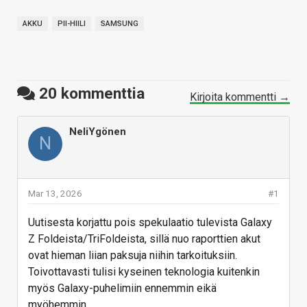
AKKU
PII-HIILI
SAMSUNG
20
kommenttia
Kirjoita kommentti →
NeliYgönen
N
Mar 13, 2026
#1
Uutisesta korjattu pois spekulaatio tulevista Galaxy
Z Foldeista/TriFoldeista, sillä nuo raporttien akut
ovat hieman liian paksuja niihin tarkoituksiin.
Toivottavasti tulisi kyseinen teknologia kuitenkin
myös Galaxy-puhelimiin ennemmin eikä
myöhemmin.