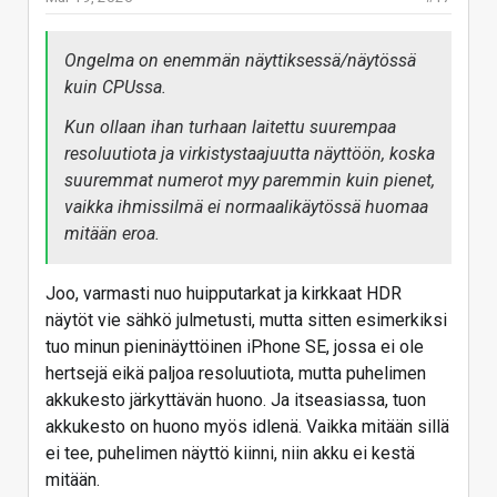
käyttäjälle, mutta virrankulutusta kyllä saadaan lisää
näyttikseltä kun sitä ruokitaan.
Ongelma on enemmän näyttiksessä/näytössä
(ellei puhelinta käytetä halpis-virtuaalilasien näytönä,
kuin CPUssa.
silloin tarvii enemmän resoluutiota koska
katseluetäisyys on monta kertaa pienempi)
Kun ollaan ihan turhaan laitettu suurempaa
resoluutiota ja virkistystaajuutta näyttöön, koska
Vastaa
suuremmat numerot myy paremmin kuin pienet,
vaikka ihmissilmä ei normaalikäytössä huomaa
mitään eroa.
Joo, varmasti nuo huipputarkat ja kirkkaat HDR
näytöt vie sähkö julmetusti, mutta sitten esimerkiksi
tuo minun pieninäyttöinen iPhone SE, jossa ei ole
hertsejä eikä paljoa resoluutiota, mutta puhelimen
akkukesto järkyttävän huono. Ja itseasiassa, tuon
akkukesto on huono myös idlenä. Vaikka mitään sillä
ei tee, puhelimen näyttö kiinni, niin akku ei kestä
mitään.