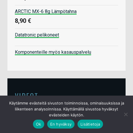
ARCTIC MX-6 8g Lämpötahna
8,90 €
Datatronic pelikoneet
Komponenteille myös kasauspalvelu
VIDEOT
Käytämme evästeitä sivuston toiminnoissa, ominaisuuksissa ja
liikenteen analysoinnissa. Käyttämällä sivustoa hyväksyt
evästeiden käytön.
Video: Testissä Audeze Maxwell 2
Ok
En hyväksy
Lisätietoja
-pelikuulokkeet