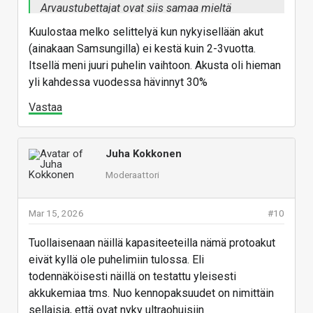
Arvaustubettajat ovat siis samaa mieltä
Samsungin edustajan kanssa.
Kuulostaa melko selittelyä kun nykyisellään akut
(ainakaan Samsungilla) ei kestä kuin 2-3vuotta.
Itsellä meni juuri puhelin vaihtoon. Akusta oli hieman
yli kahdessa vuodessa hävinnyt 30%
Vastaa
Juha Kokkonen
Moderaattori
Mar 15, 2026
#10
Tuollaisenaan näillä kapasiteeteilla nämä protoakut
eivät kyllä ole puhelimiin tulossa. Eli
todennäköisesti näillä on testattu yleisesti
akkukemiaa tms. Nuo kennopaksuudet on nimittäin
sellaisia, että ovat nyky ultraohuisiin