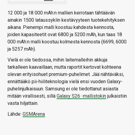
12 000 ja 18 000 mAh:n mallien kerrotaan tähtäävän
ainakin 1500 lataussyklin kestävyyteen tuotekehityksen
aikana. Pienempi malli koostuu kahdesta kennosta,
joiden kapasiteetit ovat 6800 ja 5200 mAh, kun taas 18
000 mAh:n malli koostuu kolmesta kennosta (6699, 6000
ja 5257 mAh).
Vielä ei ole tiedossa, mihin laitemalleihin akkuja
tarkalleen kaavaillaan, mutta raportit kertovat kohteena
olevan erityisohuet premium-puhelimet. Jää nähtäväksi,
ennättääkö pii-hiiliteknologia vielä ensi vuoden Galaxy-
puhelinjulkaisuun. Samsung ei ole tiedottanut asiasta
mitään virallisesti, sillä
Galaxy S26 -mallistokin
julkaistiin
vasta hiljattain.
Lähde:
GSMArena