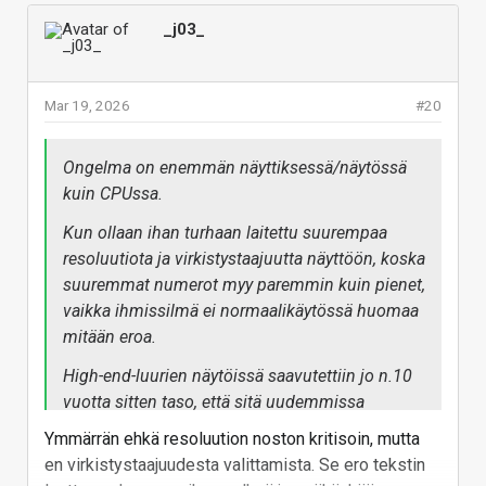
nähnyt about yhtään mitään kirkkaassa
_j03_
valaistuksessa.
edit: tai ehkä mun "tosielämän" käyttö on erilaista
Mar 19, 2026
#20
kuin muilla? Itse kun saatan joskus ottaa luurin
taskusta myös auringonpaisteessa ulkona. Jos
vaikka auringonpaisteella laskettelurinteessä haluaa
Ongelma on enemmän näyttiksessä/näytössä
nähdä luurin näytöstä jotain, niin sellaista kirkkautta
kuin CPUssa.
ei ole tullut vielä vastaan, etteikö lisää kaipaisi.
Kun ollaan ihan turhaan laitettu suurempaa
Vastaa
resoluutiota ja virkistystaajuutta näyttöön, koska
suuremmat numerot myy paremmin kuin pienet,
vaikka ihmissilmä ei normaalikäytössä huomaa
mitään eroa.
High-end-luurien näytöissä saavutettiin jo n.10
vuotta sitten taso, että sitä uudemmissa
näytöissä ei ole mitään mikä toisi oikeasti
Ymmärrän ehkä resoluution noston kritisoin, mutta
mitään iloa käyttäjälle, mutta virrankulutusta
en virkistystaajuudesta valittamista. Se ero tekstin
kyllä saadaan lisää näyttikseltä kun sitä