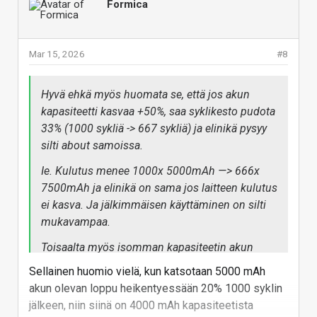
Formica
viivästyttäneet tämän tekniikan käyttöönottoa
juuri sen takia, että syklikeston on kerrottu
ottavan reippaasti hittiä vs. perinteiset akut.
Mar 15, 2026
#8
Hyvä ehkä myös huomata se, että jos akun
kapasiteetti kasvaa +50%, saa syklikesto pudota
33% (1000 sykliä -> 667 sykliä) ja elinikä pysyy
silti about samoissa.
Ie. Kulutus menee 1000x 5000mAh —> 666x
7500mAh ja elinikä on sama jos laitteen kulutus
ei kasva. Ja jälkimmäisen käyttäminen on silti
mukavampaa.
Toisaalta myös isomman kapasiteetin akun
kohdalla voidaan rajoittaa kapasiteetti softalla
Sellainen huomio vielä, kun katsotaan 5000 mAh
7000mAh:hon leikkaamalla latausjännite 4.2 ->
akun olevan loppu heikentyessään 20% 1000 syklin
4.1, niin syklikesto voi nousta lähelle sitä
jälkeen, niin siinä on 4000 mAh kapasiteetista
tuhatta…