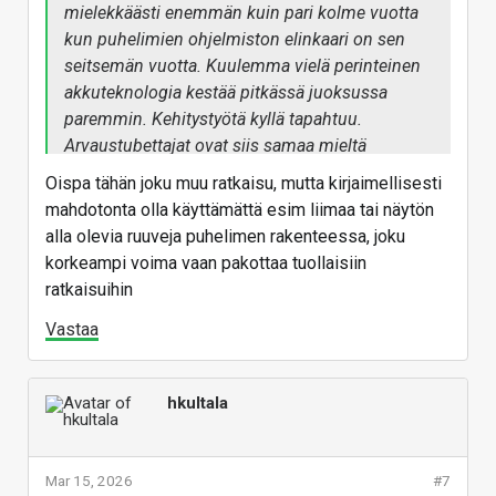
mielekkäästi enemmän kuin pari kolme vuotta
kun puhelimien ohjelmiston elinkaari on sen
seitsemän vuotta. Kuulemma vielä perinteinen
akkuteknologia kestää pitkässä juoksussa
paremmin. Kehitystyötä kyllä tapahtuu.
Arvaustubettajat ovat siis samaa mieltä
Samsungin edustajan kanssa.
Oispa tähän joku muu ratkaisu, mutta kirjaimellisesti
mahdotonta olla käyttämättä esim liimaa tai näytön
alla olevia ruuveja puhelimen rakenteessa, joku
korkeampi voima vaan pakottaa tuollaisiin
ratkaisuihin
Vastaa
hkultala
Mar 15, 2026
#7