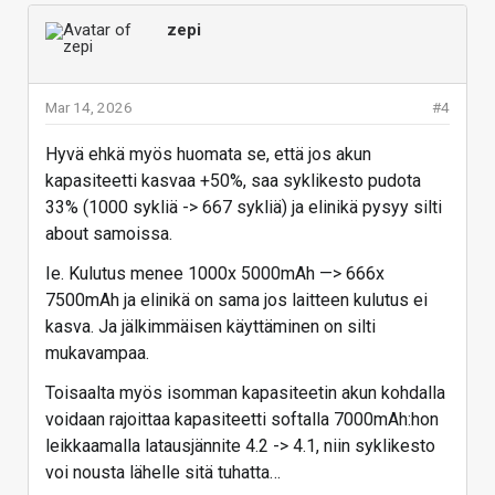
zepi
Mar 14, 2026
#4
Hyvä ehkä myös huomata se, että jos akun
kapasiteetti kasvaa +50%, saa syklikesto pudota
33% (1000 sykliä -> 667 sykliä) ja elinikä pysyy silti
about samoissa.
Ie. Kulutus menee 1000x 5000mAh —> 666x
7500mAh ja elinikä on sama jos laitteen kulutus ei
kasva. Ja jälkimmäisen käyttäminen on silti
mukavampaa.
Toisaalta myös isomman kapasiteetin akun kohdalla
voidaan rajoittaa kapasiteetti softalla 7000mAh:hon
leikkaamalla latausjännite 4.2 -> 4.1, niin syklikesto
voi nousta lähelle sitä tuhatta…