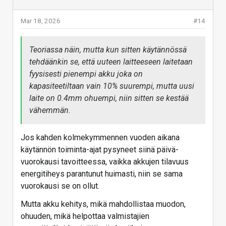
akku 8mm luurin sisällä olisi ~mahdollinen.
Mar 18, 2026
#14
Mutta toki vain yksi kenno.
Teoriassa näin, mutta kun sitten käytännössä
Juu, kyllä tuolla tekniikalla saadaan varmasti juurikin
tehdäänkin se, että uuteen laitteeseen laitetaan
kyseinen 6800 mAh akku aikaan tavanomaisen
fyysisesti pienempi akku joka on
paksuiseen (7-9 mm) älypuhelimeen.
kapasiteetiltaan vain 10% suurempi, mutta uusi
Mutta viittasin tosiaan viestissäni noihin raportin
laite on 0.4mm ohuempi, niin sitten se kestää
akkukapasiteetteihin ja toteutuksiin sekä
vähemmän.
viittaukseen ultraohuista puhelimista.
Jos kahden kolmekymmennen vuoden aikana
Kuulostaa melko selittelyä kun nykyisellään akut
käytännön toiminta-ajat pysyneet siinä päivä-
(ainakaan Samsungilla) ei kestä kuin 2-3vuotta.
vuorokausi tavoitteessa, vaikka akkujen tilavuus
Itsellä meni juuri puhelin vaihtoon. Akusta oli
energitiheys parantunut huimasti, niin se sama
hieman yli kahdessa vuodessa hävinnyt 30%
vuorokausi se on ollut.
Samaa meinasin kommentoida. Lähipiirissä
Mutta akku kehitys, mikä mahdollistaa muodon,
pidempään Galaxy S -sarjalaisia käyttäneillä akut
ohuuden, mikä helpottaa valmistajien