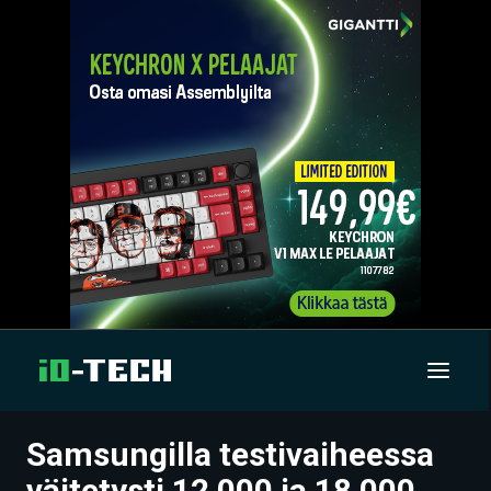
Samsungilla testivaiheessa
UUTISET
väitetysti 12 000 ja 18 000