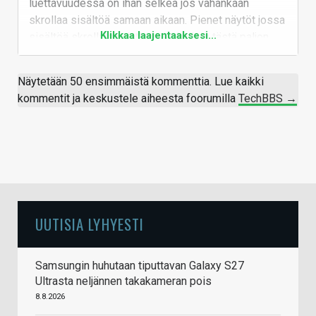
luettavuudessa on ihan selkeä jos vähänkään
ruokitaan.
skrollaa sisältöä samaan aikaan. Pienet näytöt jossa
Klikkaa laajentaaksesi...
sisältöä skrollataan jatkuvasti hyötyy tästä paljon
(ellei puhelinta käytetä halpis-virtuaalilasien
enemmän kuin vaikka läppärit.
näytönä, silloin tarvii enemmän resoluutiota
koska katseluetäisyys on monta kertaa
Ja taitaa sen virkistystaajuuden pystyä pakottamaan
Näytetään 50 ensimmäistä kommenttia. Lue kaikki
pienempi)
kaikissa puhelimissa edelleen 60hz, mikäli sitä
kommentit ja keskustele aiheesta foorumilla
TechBBS →
mössöä haluaa katsella.
Vastaa
UUTISIA LYHYESTI
Samsungin huhutaan tiputtavan Galaxy S27
Ultrasta neljännen takakameran pois
8.8.2026