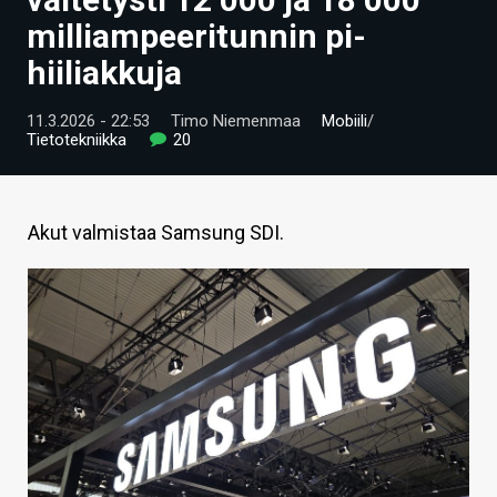
ARTIKKELIT
milliampeeritunnin pi-
hiiliakkuja
VIDEOT
TECHBBS
11.3.2026 - 22:53
Timo Niemenmaa
Mobiili
/
Tietotekniikka
20
TIETOA
HINTA.FI
Akut valmistaa Samsung SDI.
KAUPPA
VAIHDA TEEMA
HAKU