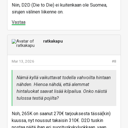
Niin, D2D (Die to Die) ei kuitenkaan ole Suomea,
sirujen välinen liikenne on.
Vastaa
ratkakapu
Mar 13, 2026
#8
Nämä kyllä vaikuttavat todella vahvoilta hintaan
nähden. Hienoa nähdä, että alemmat
hintaluokat saavat lisää kilpailua. Onko näistä
tulossa testiä pojilta?
Noh, 265K on saanut 270€ tarjouksesta tässä(kin)
kuussa, nyt noussut takaisin 310€. D2D tuskin
nostaa näitä ihan eri suorituskykyluokkaan, vaan