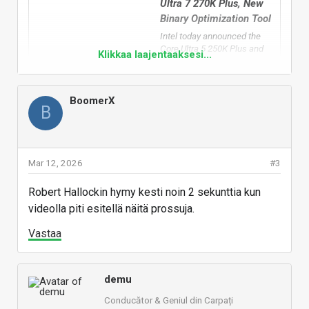
Ultra 7 270K Plus, New
Binary Optimization Tool
Intel today announced the
Core Ultra 5 250K Plus and
Klikkaa laajentaaksesi...
Core Ultra 7 270K Plus
desktop processors in the
Socket LGA1851 package.
These chips are drop-in
BoomerX
B
compatible with existing
Intel 800-series chipset
motherboards, with some
boards needing UEFI
firmware updates. Both chips
Mar 12, 2026
#3
are based on the current...
Robert Hallockin hymy kesti noin 2 sekunttia kun
videolla piti esitellä näitä prossuja.
www.techpowerup.com
Vastaa
Vastaa
demu
Conducător & Geniul din Carpați