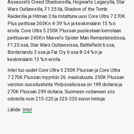
Assassin’s Creed Shadowsilla, Hogwarts Legacyllä, Star
Wars Outlawsilla, F1 25:llä, Shadow of the Tomb
Raiderilla ja Hitman 3:lla mitattuna uusi Core Ultra 7 270K
Plus peittoaa 265K:n 4-39 %:n ja keskimäärin 15 %:n
erolla. Core Ultra 5 250K Plussan puolestaan kerrotaan
peittoavan 245K:n Marvel’s Spider Man Remasteredissa,
F1 25:ssä, Star Wars Outlawsissa, Battlefield 6:ssa,
Borderlands 3:ssa ja Far Cry 6:ssa 8-24 %:n ja
keskimäärin 13 %:n erolla.
Intel tuo uudet Core Ultra 5 250K Plussan ja Core Ultra
7 270K Plussan myyntiin 26. maaliskuuta. 250K Plussan
veroton suositushinta Yhdysvalloissa on 199 dollaria ja
270K Plussan 299 dollaria. Suomeen voitaneen siis
odotella noin 215-220 ja 325-330 euron hintoja.
Lähde:
Intel