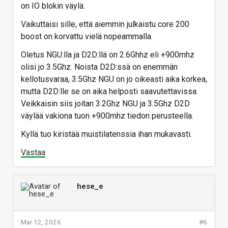
on IO blokin väylä.
Vaikuttaisi sille, että aiemmin julkaistu core 200
boost on korvattu vielä nopeammalla.
Oletus NGU:lla ja D2D:llä on 2.6Ghhz eli +900mhz
olisi jo 3.5Ghz. Noista D2D:ssä on enemmän
kellotusvaraa, 3.5Ghz NGU on jo oikeasti aika korkea,
mutta D2D:lle se on aika helposti saavutettavissa.
Veikkaisin siis joitan 3.2Ghz NGU ja 3.5Ghz D2D
väylää vakiona tuon +900mhz tiedon perusteella.
Kyllä tuo kiristää muistilatenssia ihan mukavasti.
Vastaa
hese_e
Mar 12, 2026
#6