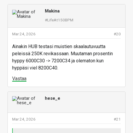
Makina
#LifeAt150BPM
Mar 24, 2026
#20
Ainakin HUB testasi muistien skaalautuvuutta
peleissä 250K revikassaan. Muutaman prosentin
hyppy 6000C30 -> 7200C34 ja olematon kun
hyppäsi viel 8200C40.
Vastaa
hese_e
Mar 24, 2026
#21