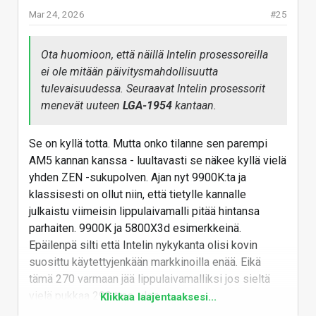
Mar 24, 2026
#25
Ota huomioon, että näillä Intelin prosessoreilla
ei ole mitään päivitysmahdollisuutta
tulevaisuudessa. Seuraavat Intelin prosessorit
menevät uuteen
LGA-1954
kantaan.
Se on kyllä totta. Mutta onko tilanne sen parempi
AM5 kannan kanssa - luultavasti se näkee kyllä vielä
yhden ZEN -sukupolven. Ajan nyt 9900K:ta ja
klassisesti on ollut niin, että tietylle kannalle
julkaistu viimeisin lippulaivamalli pitää hintansa
parhaiten. 9900K ja 5800X3d esimerkkeinä.
Epäilenpä silti että Intelin nykykanta olisi kovin
suosittu käytettyjenkään markkinoilla enää. Eikä
tämä 270 varmaan jää lippulaivamalliksi jos sieltä
vielä pukkaa 290 tms. ulos.
Klikkaa laajentaaksesi...