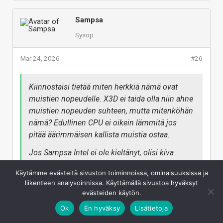
Jospa AMD lähtisi hintakilpailemaan nyt Intelin
kanssa - katsotaan kuinka käy. Vaatii kyllä ensin sen
Sampsa
että kansa alkaa ostamaan näitä Plussia ihan
Sysop
tosissaan.
-Kimi
Mar 24, 2026
#26
Vastaa
Kiinnostaisi tietää miten herkkiä nämä ovat
muistien nopeudelle. X3D ei taida olla niin ahne
muistien nopeuden suhteen, mutta mitenköhän
nämä? Edullinen CPU ei oikein lämmitä jos
pitää äärimmäisen kallista muistia ostaa.
Jos Sampsa Intel ei ole kieltänyt, olisi kiva
nähdä testi myös jollain 5200mhz cl40
Käytämme evästeitä sivuston toiminnoissa, ominaisuuksissa ja
asetuksilla...
liikenteen analysoinnissa. Käyttämällä sivustoa hyväksyt
evästeiden käytön.
-Kimi
Ok
En hyväksy
Lisätietoja
Ei Intel kerro tai kiellä mitä testata, sen päättää