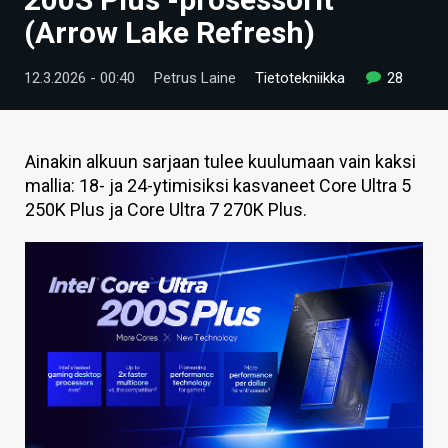
ARTIKKELIT
(Arrow Lake Refresh)
VIDEOT
12.3.2026 - 00:40
Petrus Laine
Tietotekniikka
28
TECHBBS
TIETOA
Ainakin alkuun sarjaan tulee kuulumaan vain kaksi
mallia: 18- ja 24-ytimisiksi kasvaneet Core Ultra 5
HINTA.FI
250K Plus ja Core Ultra 7 270K Plus.
KAUPPA
VAIHDA TEEMA
HAKU