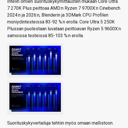
Intelin omien suorituskykymittausten mukaan Core Ultra
7 270K Plus peittoaa AMD:n Ryzen 7 9700X:n Cinebench
2024:n ja 2026:n, Blenderin ja 3DMark CPU Profilen
moniydintesteissä 83-92 %:n erolla. Core Ultra 5 250K
Plussan puolestaan luvataan peittoavan Ryzen 5 9600X:n
samoissa testeissä 85-103 %:n erolla.
Suorituskykyvertailuja tehtiin myös omaan mallistoon.