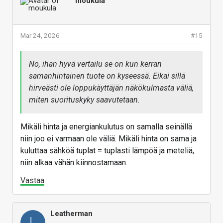
moukula
Mar 24, 2026
#15
No, ihan hyvä vertailu se on kun kerran
samanhintainen tuote on kyseessä. Eikai sillä
hirveästi ole loppukäyttäjän näkökulmasta väliä,
miten suorituskyky saavutetaan.
Mikäli hinta ja energiankulutus on samalla seinällä
niin joo ei varmaan ole väliä. Mikäli hinta on sama ja
kuluttaa sähköä tuplat = tuplasti lämpöä ja meteliä,
niin alkaa vähän kiinnostamaan.
Vastaa
Leatherman
L