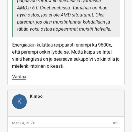
pärjäävän 9600X:lle peleissä ja lyömässä
AMD:n 6-0 Cinebenchissä. Tämähän on ihan
hyvä ostos, jos ei ole AMD sitoutunut. Olisi
parempi, jos olisi muistinhinnat kohdallaan ja
tähän voisi ostaa nopeammat muistit halvalla.
Energiaakin kuluttaa reippaasti enempi ku 9600x,
että parempi onkin lyödä se. Mutta kaipa se Intel
vielä hengissä on ja seuraava sukupolvi voikin olla jo
mielenkiintoinen oikeasti.
Vastaa
Kimpo
K
Mar 24, 2026
#23