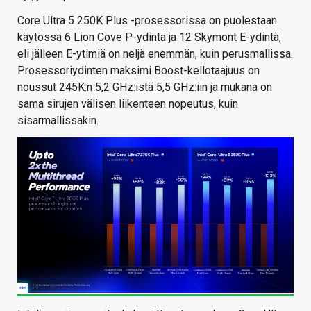
Core Ultra 5 250K Plus -prosessorissa on puolestaan
käytössä 6 Lion Cove P-ydintä ja 12 Skymont E-ydintä,
eli jälleen E-ytimiä on neljä enemmän, kuin perusmallissa.
Prosessoriydinten maksimi Boost-kellotaajuus on
noussut 245K:n 5,2 GHz:istä 5,5 GHz:iin ja mukana on
sama sirujen välisen liikenteen nopeutus, kuin
sisarmallissakin.