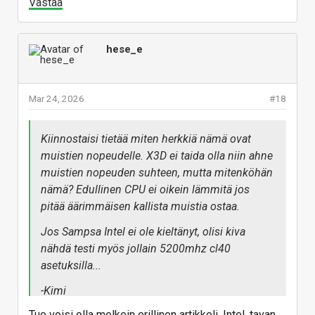
Vastaa
Vastaa
hese_e
Mar 24, 2026
#18
Kiinnostaisi tietää miten herkkiä nämä ovat
muistien nopeudelle. X3D ei taida olla niin ahne
muistien nopeuden suhteen, mutta mitenköhän
nämä? Edullinen CPU ei oikein lämmitä jos
pitää äärimmäisen kallista muistia ostaa.
Jos Sampsa Intel ei ole kieltänyt, olisi kiva
nähdä testi myös jollain 5200mhz cl40
asetuksilla...
-Kimi
Tuo voisi olla melkein erillinen artikkeli. Intel, tavan