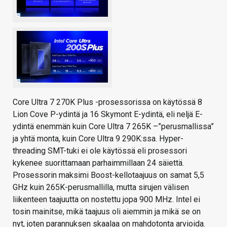
Core Ultra 7 270K Plus -prosessorissa on käytössä 8
Lion Cove P-ydintä ja 16 Skymont E-ydintä, eli neljä E-
ydintä enemmän kuin Core Ultra 7 265K –”perusmallissa”
ja yhtä monta, kuin Core Ultra 9 290K:ssa. Hyper-
threading SMT-tuki ei ole käytössä eli prosessori
kykenee suorittamaan parhaimmillaan 24 säiettä.
Prosessorin maksimi Boost-kellotaajuus on samat 5,5
GHz kuin 265K-perusmallilla, mutta sirujen välisen
liikenteen taajuutta on nostettu jopa 900 MHz. Intel ei
tosin mainitse, mikä taajuus oli aiemmin ja mikä se on
nyt, joten parannuksen skaalaa on mahdotonta arvioida.