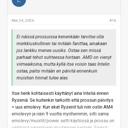
Mar 24, 2026
#16
Ei näissä prossuissa kenenkään tarvitse olla
merkkiuskollinen tai mitään fanittaa, ainakaan
jos lankku menee uusiks. Ostaa sen missä
parhaat tehot suhteessa hintaan. AMD on vienyt
viimeaikoina, mutta kyllä itse voisin taas Intelin
ostaa, paitsi mitään en päivitä ennenkuin
muistien hinnat tulee alas.
Itse henk kohtaisesti käyttänyt aina Inteliä ennen
Ryzeniä. Se kuitenkin tarkoitti että prossun päivitys
= uus emolevy. Kun ekat Ryzenit tuli niin ostin AM4
emolevyn ja näin 9 vuotta myöhemmin, silti sama
emolevy/muistit/power setti käytössä ja prossu on
vaihtunut parempaan muutamaan kertaan. Saanut