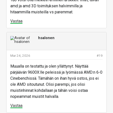
amd ja amd 3D toimituksen halvimmilla ja
hitaammilla muisteilla vs paremmat.
Vastaa
hsalonen
Mar 24, 2026
#19
Muualla on testattu ja olen yllättynyt. Näyttää
pärjäävän 9600X:lle peleissä ja lyömässä AMD:n 6-0
Cinebenchissä. Tämähän on ihan hyvä ostos, jos ei
ole AMD sitoutunut. Olisi parempi, jos olisi
muistinhinnat kohdallaan ja tähän voisi ostaa
nopeammat muistit halvalla.
Vastaa