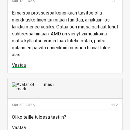
Mar 13, 2026
#11
Ei näissä prossuissa kenenkään tarvitse olla
merkkiuskollinen tai mitään fanittaa, ainakaan jos
lankku menee uusiks. Ostaa sen missä parhaat tehot
suhteessa hintaan. AMD on vienyt viimeaikoina,
mutta kyllä itse voisin taas Intelin ostaa, paitsi
mitään en päivitä ennenkuin muistien hinnat tulee
alas.
Vastaa
madi
Mar 23, 2026
#12
Oliko teille tulossa testiin?
Vastaa