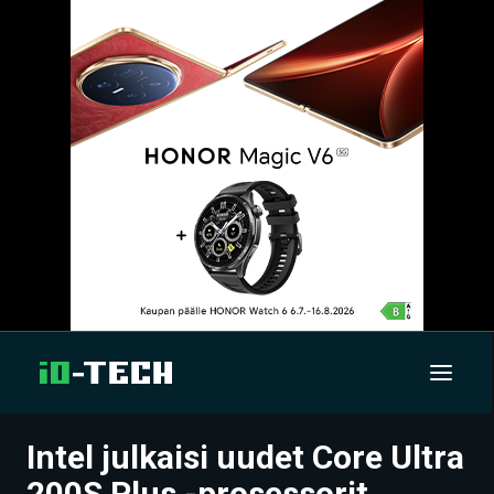
Intel julkaisi uudet Core Ultra
UUTISET
200S Plus -prosessorit