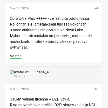
Mar 12, 2026
#4
Core Ultra Plus +++++ -variaatioita odotellessa...
No, onhan siellä tietääkseni tulossa kokonaan
uuteen arkkitehtuuriin pohjautuva Nova Lake.
Mahdollisesti muitakin on julkistettu, mutta ei ole
mielenkiinto Inteliä kohtaan vieläkään päässyt
syttymään.
Vastaa
hese_e
Mar 12, 2026
#5
Sirujen välinen liikenne = D2D väylä.
Ring on ydinblokin sisällä, D2D sirujen välillä ja NGU