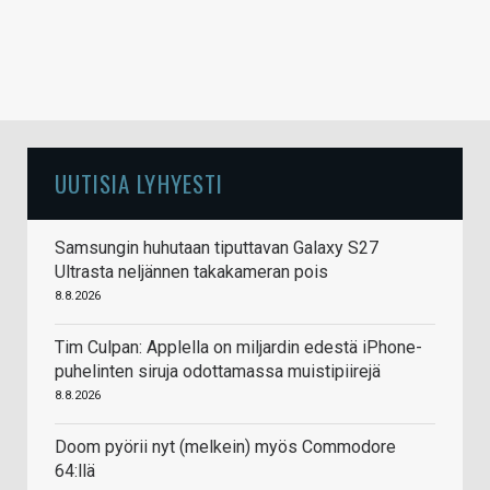
UUTISIA LYHYESTI
Samsungin huhutaan tiputtavan Galaxy S27
Ultrasta neljännen takakameran pois
8.8.2026
Tim Culpan: Applella on miljardin edestä iPhone-
puhelinten siruja odottamassa muistipiirejä
8.8.2026
Doom pyörii nyt (melkein) myös Commodore
64:llä