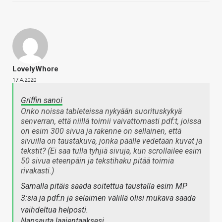
LovelyWhore
17.4.2020
Griffin sanoi
Onko noissa tableteissa nykyään suorituskykyä
senverran, että niillä toimii vaivattomasti pdf:t, joissa
on esim 300 sivua ja rakenne on sellainen, että
sivuilla on taustakuva, jonka päälle vedetään kuvat ja
tekstit? (Ei saa tulla tyhjiä sivuja, kun scrollailee esim
50 sivua eteenpäin ja tekstihaku pitää toimia
rivakasti.)
Samalla pitäis saada soitettua taustalla esim MP
3:sia ja pdf:n ja selaimen välillä olisi mukava saada
vaihdeltua helposti.
Napsauta laajentaaksesi…