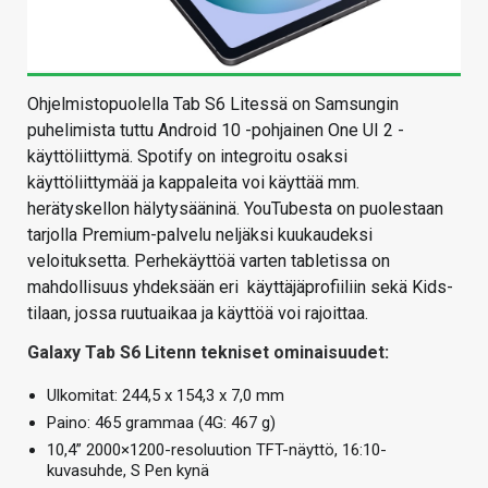
Ohjelmistopuolella Tab S6 Litessä on Samsungin
puhelimista tuttu Android 10 -pohjainen One UI 2 -
käyttöliittymä. Spotify on integroitu osaksi
käyttöliittymää ja kappaleita voi käyttää mm.
herätyskellon hälytysääninä. YouTubesta on puolestaan
tarjolla Premium-palvelu neljäksi kuukaudeksi
veloituksetta. Perhekäyttöä varten tabletissa on
mahdollisuus yhdeksään eri käyttäjäprofiiliin sekä Kids-
tilaan, jossa ruutuaikaa ja käyttöä voi rajoittaa.
Galaxy Tab S6 Litenn tekniset ominaisuudet:
Ulkomitat: 244,5 x 154,3 x 7,0 mm
Paino: 465 grammaa (4G: 467 g)
10,4” 2000×1200-resoluution TFT-näyttö, 16:10-
kuvasuhde, S Pen kynä