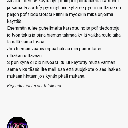
Ainakin olen s6 käyttänyt jotain pdf piirustuksia katsonut
ja samalla spotify pyörinyt niin kyllä se pyörii mutta se on
paljon pdf tiedostoista kiinni ja myöskin mikä ohjelma
käyttää.
Enemmän tulee puhelimelta katsottu noita pdf tiedostoja
jo työn takia ja siinä hieman tahmaa kyllä vaikka rauta aika
lähellä sama tasoa.
Jos hieman vaativampaa haluaa niin panostaisn
ultrakannettavaan.
S pen kynä ei ole hirveästi tullut käytetty mutta varman
sama vika tässä lite mallissa että suojakotelo saa laskea
mukaan hintaan jos kynän pitää mukana.
Kirjaudu sisään vastataksesi