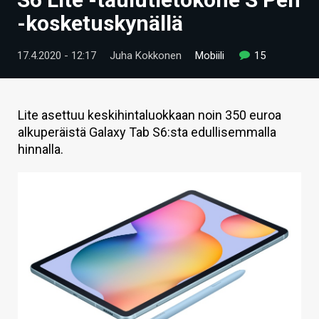
ARTIKKELIT
-kosketuskynällä
VIDEOT
17.4.2020 - 12:17
Juha Kokkonen
Mobiili
15
TECHBBS
TIETOA
Lite asettuu keskihintaluokkaan noin 350 euroa
alkuperäistä Galaxy Tab S6:sta edullisemmalla
HINTA.FI
hinnalla.
KAUPPA
VAIHDA TEEMA
HAKU