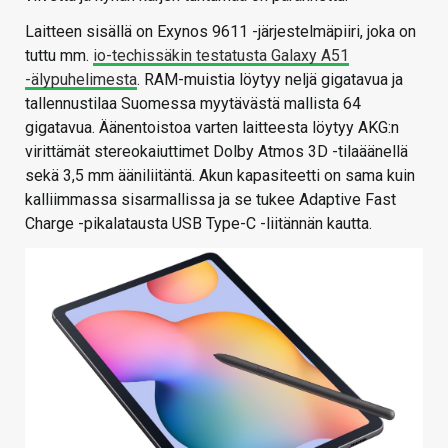
Laitteen sisällä on Exynos 9611 -järjestelmäpiiri, joka on
tuttu mm.
io-techissäkin testatusta Galaxy A51
-älypuhelimesta
. RAM-muistia löytyy neljä gigatavua ja
tallennustilaa Suomessa myytävästä mallista 64
gigatavua. Äänentoistoa varten laitteesta löytyy AKG:n
virittämät stereokaiuttimet Dolby Atmos 3D -tilaäänellä
sekä 3,5 mm ääniliitäntä. Akun kapasiteetti on sama kuin
kalliimmassa sisarmallissa ja se tukee Adaptive Fast
Charge -pikalatausta USB Type-C -liitännän kautta.