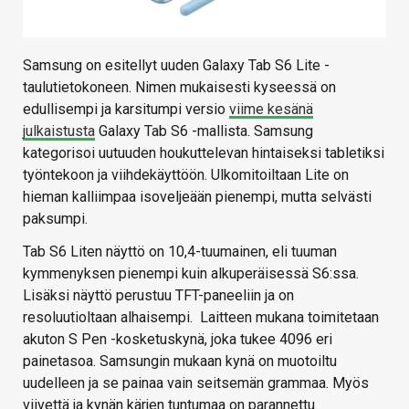
Samsung on esitellyt uuden Galaxy Tab S6 Lite -
taulutietokoneen. Nimen mukaisesti kyseessä on
edullisempi ja karsitumpi versio
viime kesänä
julkaistusta
Galaxy Tab S6 -mallista. Samsung
kategorisoi uutuuden houkuttelevan hintaiseksi tabletiksi
työntekoon ja viihdekäyttöön. Ulkomitoiltaan Lite on
hieman kalliimpaa isoveljeään pienempi, mutta selvästi
paksumpi.
Tab S6 Liten näyttö on 10,4-tuumainen, eli tuuman
kymmenyksen pienempi kuin alkuperäisessä S6:ssa.
Lisäksi näyttö perustuu TFT-paneeliin ja on
resoluutioltaan alhaisempi. Laitteen mukana toimitetaan
akuton S Pen -kosketuskynä, joka tukee 4096 eri
painetasoa. Samsungin mukaan kynä on muotoiltu
uudelleen ja se painaa vain seitsemän grammaa. Myös
viivettä ja kynän kärjen tuntumaa on parannettu.