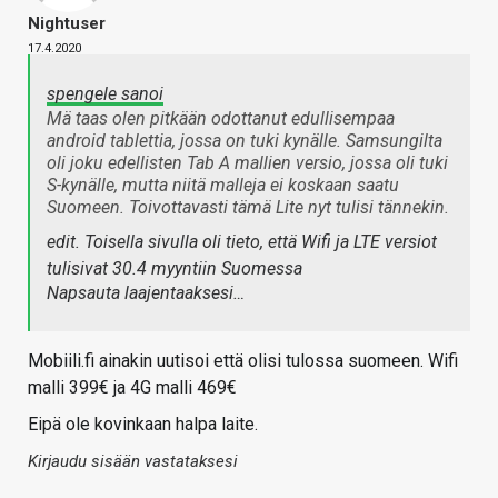
Nightuser
17.4.2020
spengele sanoi
Mä taas olen pitkään odottanut edullisempaa
android tablettia, jossa on tuki kynälle. Samsungilta
oli joku edellisten Tab A mallien versio, jossa oli tuki
S-kynälle, mutta niitä malleja ei koskaan saatu
Suomeen. Toivottavasti tämä Lite nyt tulisi tännekin.
edit. Toisella sivulla oli tieto, että Wifi ja LTE versiot
tulisivat 30.4 myyntiin Suomessa
Napsauta laajentaaksesi…
Mobiili.fi ainakin uutisoi että olisi tulossa suomeen. Wifi
malli 399€ ja 4G malli 469€
Eipä ole kovinkaan halpa laite.
Kirjaudu sisään vastataksesi