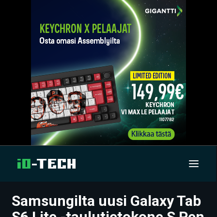
Samsungilta uusi Galaxy Tab
UUTISET
S6 Lite -taulutietokone S Pen