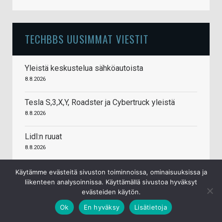
TECHBBS UUSIMMAT VIESTIT
Yleistä keskustelua sähköautoista
8.8.2026
Tesla S,3,X,Y, Roadster ja Cybertruck yleistä
8.8.2026
Lidl:n ruuat
8.8.2026
Screenshot-ketju
Käytämme evästeitä sivuston toiminnoissa, ominaisuuksissa ja
liikenteen analysoinnissa. Käyttämällä sivustoa hyväksyt
8.8.2026
evästeiden käytön.
NVIDIA GeForce RTX 5090/5080/5070 Ti -ketju
Ok
En hyväksy
Lisätietoja
(Blackwell)