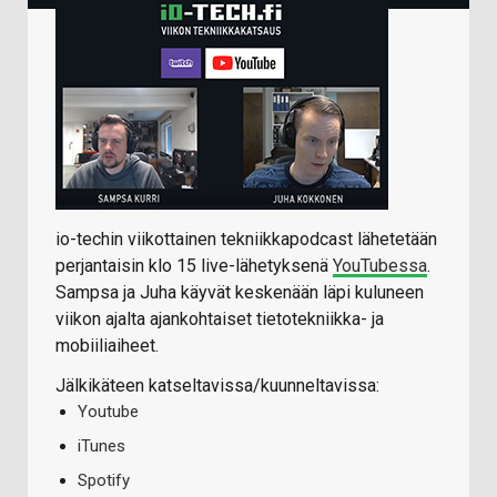
io-techin viikottainen tekniikkapodcast lähetetään
perjantaisin klo 15 live-lähetyksenä
YouTubessa
.
Sampsa ja Juha käyvät keskenään läpi kuluneen
viikon ajalta ajankohtaiset tietotekniikka- ja
mobiiliaiheet.
Jälkikäteen katseltavissa/kuunneltavissa:
Youtube
iTunes
Spotify