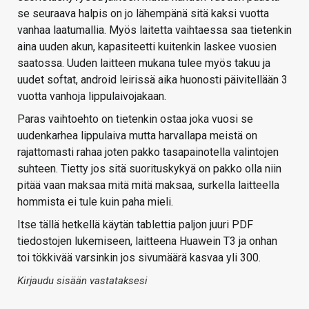
se seuraava halpis on jo lähempänä sitä kaksi vuotta
vanhaa laatumallia. Myös laitetta vaihtaessa saa tietenkin
aina uuden akun, kapasiteetti kuitenkin laskee vuosien
saatossa. Uuden laitteen mukana tulee myös takuu ja
uudet softat, android leirissä aika huonosti päivitellään 3
vuotta vanhoja lippulaivojakaan.
Paras vaihtoehto on tietenkin ostaa joka vuosi se
uudenkarhea lippulaiva mutta harvallapa meistä on
rajattomasti rahaa joten pakko tasapainotella valintojen
suhteen. Tietty jos sitä suorituskykyä on pakko olla niin
pitää vaan maksaa mitä mitä maksaa, surkella laitteella
hommista ei tule kuin paha mieli.
Itse tällä hetkellä käytän tablettia paljon juuri PDF
tiedostojen lukemiseen, laitteena Huawein T3 ja onhan
toi tökkivää varsinkin jos sivumäärä kasvaa yli 300.
Kirjaudu sisään vastataksesi