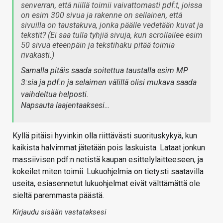
senverran, että niillä toimii vaivattomasti pdf:t, joissa
on esim 300 sivua ja rakenne on sellainen, että
sivuilla on taustakuva, jonka päälle vedetään kuvat ja
tekstit? (Ei saa tulla tyhjiä sivuja, kun scrollailee esim
50 sivua eteenpäin ja tekstihaku pitää toimia
rivakasti.)
Samalla pitäis saada soitettua taustalla esim MP
3:sia ja pdf:n ja selaimen välillä olisi mukava saada
vaihdeltua helposti.
Napsauta laajentaaksesi…
Kyllä pitäisi hyvinkin olla riittävästi suorituskykyä, kun
kaikista halvimmat jätetään pois laskuista. Lataat jonkun
massiivisen pdf:n netistä kaupan esittelylaitteeseen, ja
kokeilet miten toimii. Lukuohjelmia on tietysti saatavilla
useita, esiasennetut lukuohjelmat eivät välttämättä ole
sieltä paremmasta päästä.
Kirjaudu sisään vastataksesi