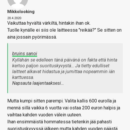
Mikkolooking
20.4.2020
Vaikuttaa hyvältä värkiltä, hintakin ihan ok.
Tuolle kynälle ei siis ole laitteessa "reikää?" Se sitten on
aina jossain pyörimässä.
bruins sanoi
Kyllähän se edelleen tänä päivänä on fakta että hinta
kertoo paljon suorituskyvystä… Ja tietty edulliset
laitteet alkavat hidastua ja jumittaa nopeammin iän
karttuessa.
Napsauta laajentaaksesi…
Mutta kumpi sitten parempi. Valita kallis 600 eurolla ja
mennä sillä vaikka 6 vuotta vai ostaa 200 euron halpis ja
vaihtaa kahden vuoden välein uuteen.
Ihan ensimmäistä hommatessa tietenkin jää pahasti
suoristuskyvyssä jälkeen mutta kahden vuoden päästä