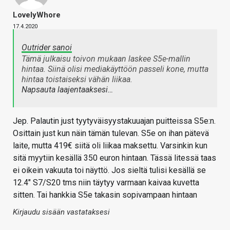
LovelyWhore
17.4.2020
Outrider sanoi
Tämä julkaisu toivon mukaan laskee S5e-mallin
hintaa. Siinä olisi mediakäyttöön passeli kone, mutta
hintaa toistaiseksi vähän liikaa.
Napsauta laajentaaksesi…
Jep. Palautin just tyytyväisyystakuuajan puitteissa S5e:n.
Osittain just kun näin tämän tulevan. S5e on ihan pätevä
laite, mutta 419€ siitä oli liikaa maksettu. Varsinkin kun
sitä myytiin kesällä 350 euron hintaan. Tässä litessä taas
ei oikein vakuuta toi näyttö. Jos sieltä tulisi kesällä se
12.4" S7/S20 tms niin täytyy varmaan kaivaa kuvetta
sitten. Tai hankkia S5e takasin sopivampaan hintaan
Kirjaudu sisään vastataksesi