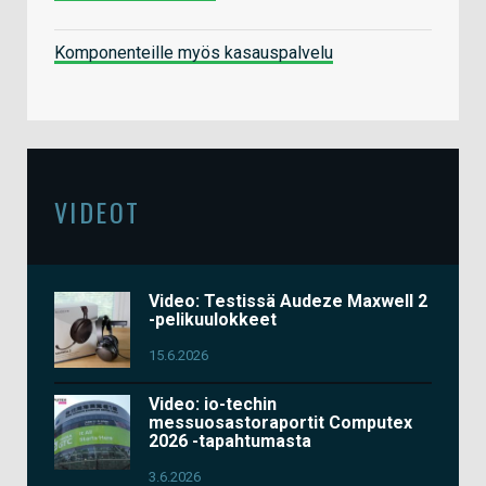
Komponenteille myös kasauspalvelu
VIDEOT
Video: Testissä Audeze Maxwell 2
-pelikuulokkeet
15.6.2026
Video: io-techin
messuosastoraportit Computex
2026 -tapahtumasta
3.6.2026