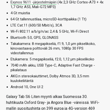
Exynos 9611 -järjestelmäpiiri
(4x 2,3 GHz Cortex-A73 + 4x
1,7 GHz A53, Mali-G72 MP3)
4 Gt muistia
64 Gt tallennustilaa, microSD-korttipaikka (1 Tt)
LTE Cat.11 (600/50 Mbit/s), 3CA
Wi-Fi 802.11 a/b/g/n/ac 2,4 & 5 GHz, Wi-Fi Direct
Bluetooth 5.0, GPS, GLONASS
Takakamera: 8 megapikseliä, f1.9, 1,0 µm pikselikoko,
kinovastaava polttoväli 26 mm, 1080p 30 FPS
videotallennus
Etukamera: 5 megapikseliä, f2.0, 1,12 µm pikselikoko
7040 mAh akku, USB Type-C, Adaptive Fast Charge -
pikalataus
AKG:n stereokaiuttimet, Dolby Atmos 3D, 3,5 mm
kuulokeliitäntä
Android 10, One UI 2
Galaxy Tab S6 Liten myynti alkaa Suomessa 30.
huhtikuuta Oxford Gray- ja Angora Blue -väreissä. WiFi-
mallin suositushinta on 399 euroa ja 4G-version 469