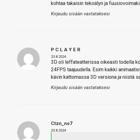
kohtaa takaisin tekoälyn ja fuusiovoimak
Kirjaudu sisään vastataksesi
P C L A Y E R
23.8.2024
3D oli leffateatterissa oikeasti todella k
24FPS taajuudella. Esim kaikki animaatio
kävin kattomassa 3D versiona ja niistä sa
Kirjaudu sisään vastataksesi
Ctzn_no7
23.8.2024