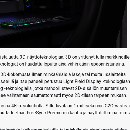
 uutta 3D-näyttöteknologiaa. 3D on yrittänyt tulla markkinoille
ologiat on haudattu lopulta aina vähin äänin epäonnistuneina.
D-kokemusta ilman minkäänlaisia laseja tai muita lisälaitteita.
insseillä ja itse paneeli perustuu Light Field Display -teknologiaan
g -teknologialla, jotka mahdollistavat 2D-sisällön muuntamisen
kenee vaihtamaan saumattomasti myös 2D-tilaan tarpeen mukaan.
oina 4K-resoluutiolla. Sille luvataan 1 millisekunnin G2G-vastea
ajuutta tuetaan FreeSync Premiumin kautta ja näyttöliittiminä toimi