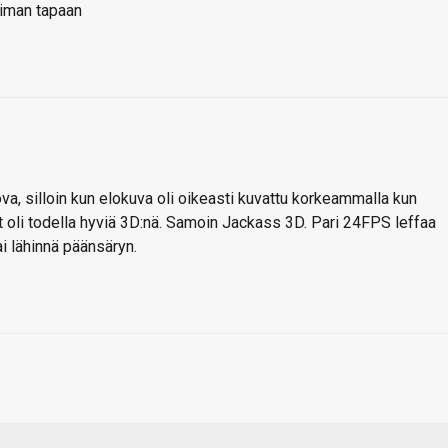
iiman tapaan
ova, silloin kun elokuva oli oikeasti kuvattu korkeammalla kun
t oli todella hyviä 3D:nä. Samoin Jackass 3D. Pari 24FPS leffaa
i lähinnä päänsäryn.