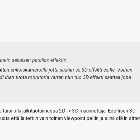
in sellaisen parallax effektin
iin erikoiskameroilla jotta saatiin se 3D effekti esille. Voihan
di ihan tuota monitoria varten niin tuo 3D effekti saattaa jopa
a taisi olla jälkituotannossa 2D -> 3D muunnettuja. Edellisen 3D-
ta että laitettiin vain toinen viewpoint peliin ja siinä olikin sitte