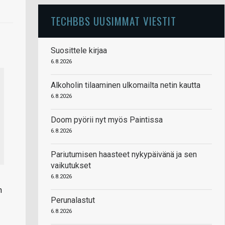
TECHBBS UUSIMMAT VIESTIT
Suosittele kirjaa
6.8.2026
Alkoholin tilaaminen ulkomailta netin kautta
6.8.2026
Doom pyörii nyt myös Paintissa
6.8.2026
Pariutumisen haasteet nykypäivänä ja sen
vaikutukset
6.8.2026
n
Perunalastut
6.8.2026