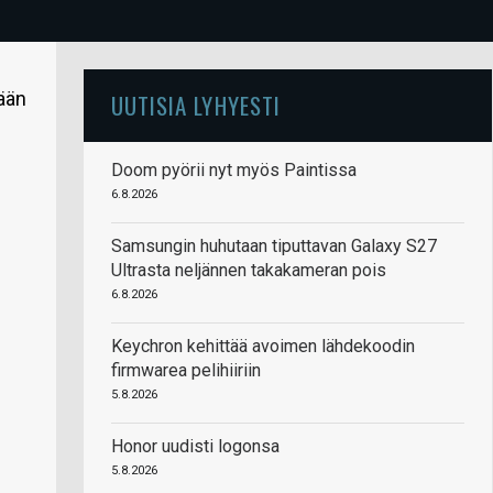
mään
UUTISIA LYHYESTI
Doom pyörii nyt myös Paintissa
6.8.2026
Samsungin huhutaan tiputtavan Galaxy S27
Ultrasta neljännen takakameran pois
6.8.2026
Keychron kehittää avoimen lähdekoodin
firmwarea pelihiiriin
5.8.2026
Honor uudisti logonsa
5.8.2026