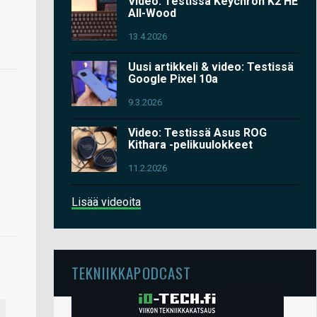
Video: Testissä Keychron K2 HE
All-Wood
13.4.2026
Uusi artikkeli & video: Testissä
Google Pixel 10a
9.3.2026
Video: Testissä Asus ROG
Kithara -pelikuulokkeet
11.2.2026
Lisää videoita
TEKNIIKKAPODCAST