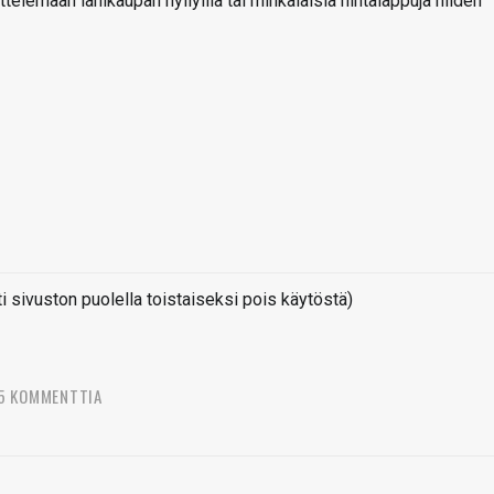
telemään lähikaupan hyllyillä tai minkälaisia hintalappuja niiden
sivuston puolella toistaiseksi pois käytöstä)
5 KOMMENTTIA