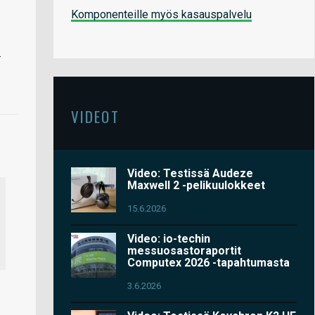
Komponenteille myös kasauspalvelu
.
VIDEOT
Video: Testissä Audeze
Maxwell 2 -pelikuulokkeet
15.6.2026
Video: io-techin
messuosastoraportit
Computex 2026 -tapahtumasta
3.6.2026