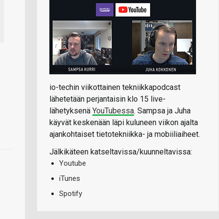
io-techin viikottainen tekniikkapodcast
lähetetään perjantaisin klo 15 live-
lähetyksenä
YouTubessa
. Sampsa ja Juha
käyvät keskenään läpi kuluneen viikon ajalta
ajankohtaiset tietotekniikka- ja mobiiliaiheet.
Jälkikäteen katseltavissa/kuunneltavissa:
Youtube
iTunes
Spotify