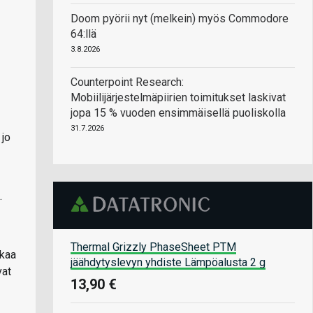
Doom pyörii nyt (melkein) myös Commodore
64:llä
3.8.2026
Counterpoint Research:
Mobiilijärjestelmäpiirien toimitukset laskivat
jopa 15 % vuoden ensimmäisellä puoliskolla
31.7.2026
 jo
.
Thermal Grizzly PhaseSheet PTM
ikaa
jäähdytyslevyn yhdiste Lämpöalusta 2 g
vat
13,90 €