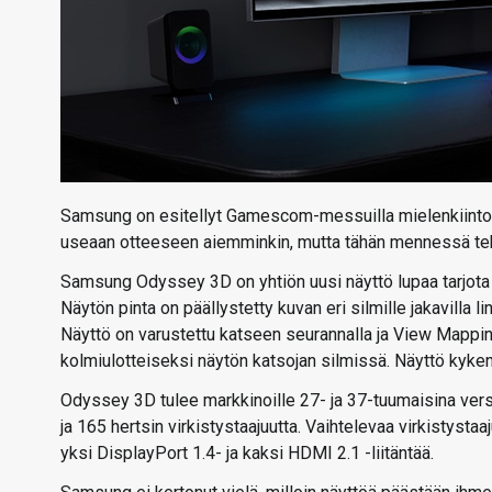
Samsung on esitellyt Gamescom-messuilla mielenkiintoista
useaan otteeseen aiemminkin, mutta tähän mennessä tekn
Samsung Odyssey 3D on yhtiön uusi näyttö lupaa tarjota 3
Näytön pinta on päällystetty kuvan eri silmille jakavilla l
Näyttö on varustettu katseen seurannalla ja View Mappin
kolmiulotteiseksi näytön katsojan silmissä. Näyttö ky
Odyssey 3D tulee markkinoille 27- ja 37-tuumaisina versi
ja 165 hertsin virkistystaajuutta. Vaihtelevaa virkistysta
yksi DisplayPort 1.4- ja kaksi HDMI 2.1 -liitäntää.