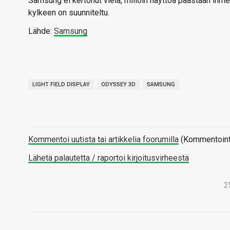
Samsung ei kertonut vielä, milloin näyttöä päästään ihmet
kylkeen on suunniteltu.
Lähde:
Samsung
LIGHT FIELD DISPLAY
ODYSSEY 3D
SAMSUNG
Kommentoi uutista tai artikkelia foorumilla
(Kommentointi 
Lähetä palautetta / raportoi kirjoitusvirheestä
2