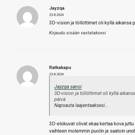
Jayzqa
23.8.2024
3D-vision ja töllöttimet oli kyllä aikansa p
Kirjaudu sisään vastataksesi
Ratkakapu
23.8.2024
Jayzqa sanoi
3D-vision ja töllöttimet oli kyllä aikans
päivä.
Napsauta laajentaaksesi…
3D-elokuvat olivat ekaa kertaa kova juttu 
vaihteen molemmin puolin ja saatoin uno