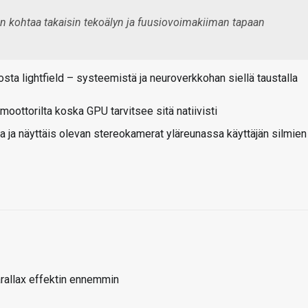
n kohtaa takaisin tekoälyn ja fuusiovoimakiiman tapaan
osta lightfield – systeemistä ja neuroverkkohan siellä taustalla
moottorilta koska GPU tarvitsee sitä natiivisti
 ja näyttäis olevan stereokamerat yläreunassa käyttäjän silmien
arallax effektin ennemmin