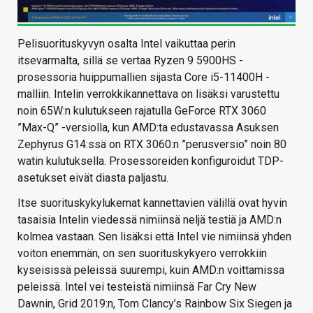
Pelisuorituskyvyn osalta Intel vaikuttaa perin
itsevarmalta, sillä se vertaa Ryzen 9 5900HS -
prosessoria huippumallien sijasta Core i5-11400H -
malliin. Intelin verrokkikannettava on lisäksi varustettu
noin 65W:n kulutukseen rajatulla GeForce RTX 3060
”Max-Q” -versiolla, kun AMD:ta edustavassa Asuksen
Zephyrus G14:ssä on RTX 3060:n ”perusversio” noin 80
watin kulutuksella. Prosessoreiden konfiguroidut TDP-
asetukset eivät diasta paljastu.
Itse suorituskykylukemat kannettavien välillä ovat hyvin
tasaisia Intelin viedessä nimiinsä neljä testiä ja AMD:n
kolmea vastaan. Sen lisäksi että Intel vie nimiinsä yhden
voiton enemmän, on sen suorituskykyero verrokkiin
kyseisissä peleissä suurempi, kuin AMD:n voittamissa
peleissä. Intel vei testeistä nimiinsä Far Cry New
Dawnin, Grid 2019:n, Tom Clancy’s Rainbow Six Siegen ja