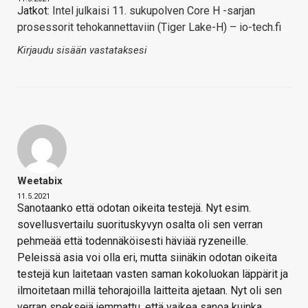
Jatkot:
Intel julkaisi 11. sukupolven Core H -sarjan
prosessorit tehokannettaviin (Tiger Lake-H) – io-tech.fi
Kirjaudu sisään vastataksesi
Weetabix
11.5.2021
Sanotaanko että odotan oikeita testejä. Nyt esim.
sovellusvertailu suorituskyvyn osalta oli sen verran
pehmeää että todennäköisesti häviää ryzeneille.
Peleissä asia voi olla eri, mutta siinäkin odotan oikeita
testejä kun laitetaan vasten saman kokoluokan läppärit ja
ilmoitetaan millä tehorajoilla laitteita ajetaan. Nyt oli sen
verran speksejä jemmattu, että vaikea sanoa kuinka