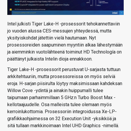
Intel julkisti Tiger Lake-H -prosessorit tehokannettaviin
jo vuoden alussa CES-messujen yhteydessä, mutta
yksityiskohdat jätettiin vielä hautumaan. Nyt
prosessoreiden saapuminen myyntiin alkaa lähestymään
ja aiemminkin vuotolähteenä toiminut HD Technología on
päättänyt julkaista Intelin dioja ennakkoon.
Tiger Lake-H -prosessorit perustuvat U-sarjasta tuttuun
arkkitehtuuriin, mutta prosessoreissa on myös selviä
eroja. H-sarjan piisirulta löytyy maksimissaan kahdeksan
Willow Cove -ydintä ja ainakin huippumalli tulee
taipumaan parhaimmillaan 5 GHz:n Turbo Boost Max -
kellotaajuudelle. Osa malleista tulee olemaan myös
kerroinlukottomia. Prosessoriin integroidussa Xe-LP-
grafiikkaohjaimessa on 32 Execution Unit -yksikköä ja
sitä tullaan markkinoimaan Intel UHD Graphics -nimellä.