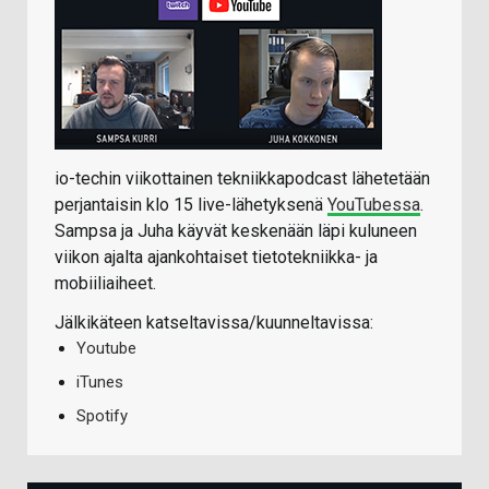
io-techin viikottainen tekniikkapodcast lähetetään
perjantaisin klo 15 live-lähetyksenä
YouTubessa
.
Sampsa ja Juha käyvät keskenään läpi kuluneen
viikon ajalta ajankohtaiset tietotekniikka- ja
mobiiliaiheet.
Jälkikäteen katseltavissa/kuunneltavissa:
Youtube
iTunes
Spotify