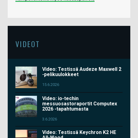
VIDEOT
Video: Testissä Audeze Maxwell 2
-pelikuulokkeet
15.6.2026
Video: io-techin
messuosastoraportit Computex
2026 -tapahtumasta
3.6.2026
Video: Testissä Keychron K2 HE
All-Wood