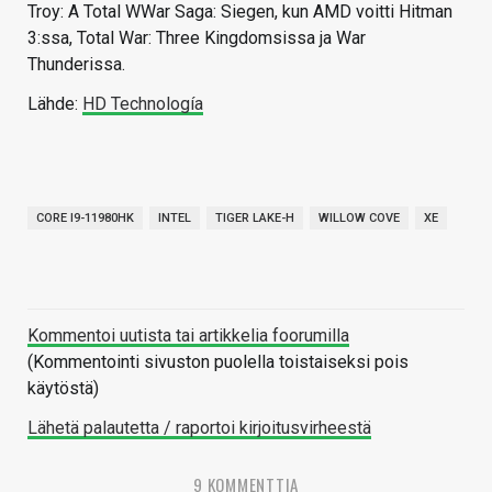
Troy: A Total WWar Saga: Siegen, kun AMD voitti Hitman
3:ssa, Total War: Three Kingdomsissa ja War
Thunderissa.
Lähde:
HD Technología
CORE I9-11980HK
INTEL
TIGER LAKE-H
WILLOW COVE
XE
Kommentoi uutista tai artikkelia foorumilla
(Kommentointi sivuston puolella toistaiseksi pois
käytöstä)
Lähetä palautetta / raportoi kirjoitusvirheestä
9 KOMMENTTIA