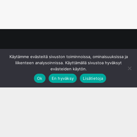
© S&J Media Oy
Käytämme evästeitä sivuston toiminnoissa, ominaisuuksissa ja
liikenteen analysoinnissa. Käyttämällä sivustoa hyväksyt
evästeiden käytön.
Ok
En hyväksy
Lisätietoja
;