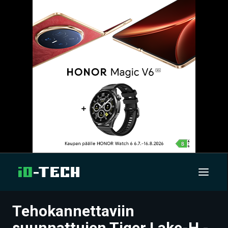
Tehokannettaviin
UUTISET
suunnattujen Tiger Lake-H -