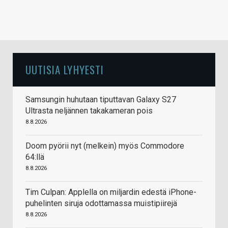
UUTISIA LYHYESTI
Samsungin huhutaan tiputtavan Galaxy S27
Ultrasta neljännen takakameran pois
8.8.2026
Doom pyörii nyt (melkein) myös Commodore
64:llä
8.8.2026
Tim Culpan: Applella on miljardin edestä iPhone-
puhelinten siruja odottamassa muistipiirejä
8.8.2026