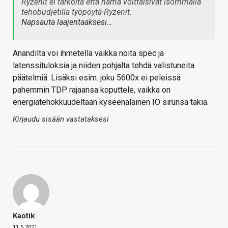
Ryzenit ei tarkoita että nämä voittaisivat isommalla
tehobudjetilla työpöytä-Ryzenit.
Napsauta laajentaaksesi…
Anandilta voi ihmetellä vaikka noita spec ja
latenssituloksia ja niiden pohjalta tehdä valistuneita
päätelmiä. Lisäksi esim. joku 5600x ei peleissä
pahemmin TDP rajaansa koputtele, vaikka on
energiatehokkuudeltaan kyseenalainen IO sirunsa takia.
Kirjaudu sisään vastataksesi
Kaotik
11.5.2021