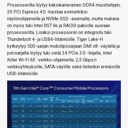
Prosessorilta löytyy kaksikanavainen DDR4-muistiohjain,
20 PCI Express 4.0 -kaistaa esimerkiksi
näytönohjaimelle ja NVMe SSD -asemalle, mutta mukana
on myös tuki Intel RST:lle ja RAID0-pakoille suoraan
prosessorilta. Lisäksi prosessoriin on integroitu tuki
Thunderbolt 4- ja USB4-liitännöille. Tiger Lake-H
kytkeytyy 500-sarjan mobiilipiisarjaan DMI x8 -väylällä ja
piirisarjalta löytyy tuki vielä 24 PCIe 3.0 -linjalle, Intel
Killer Wi-Fi 6E -verkko-ohjaimelle, 2,5 Gbps:n
verkkoyhteyksille, SATA-väylille sekä tietenkin erinäisille
USB-liitännöille.