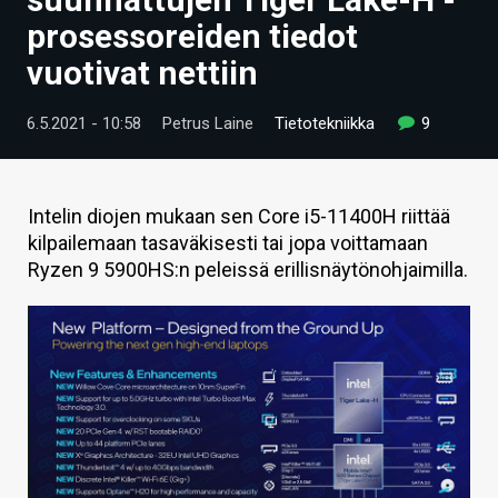
ARTIKKELIT
prosessoreiden tiedot
vuotivat nettiin
VIDEOT
TECHBBS
6.5.2021 - 10:58
Petrus Laine
Tietotekniikka
9
TIETOA
HINTA.FI
Intelin diojen mukaan sen Core i5-11400H riittää
kilpailemaan tasaväkisesti tai jopa voittamaan
KAUPPA
Ryzen 9 5900HS:n peleissä erillisnäytönohjaimilla.
VAIHDA TEEMA
HAKU