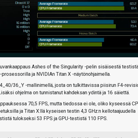
 kuvankaappaus Ashes of the Singularity -pelin sisäisestä testistä
n-prosessorilla ja NVIDIAn Titan X -näytönohjaimella.
/36_Y -mallinimellä, josta on tulkittavissa piisirun F4-revisi
Lisäksi ohjelma on tunnistanut kahdeksan ydintä ja 16 säiettä.
pauksessa 70,5 FPS, mutta tiedossa ei ole, oliko kyseessä C
tuksilla ja Titan X:llä kyseisen testin 4,3 GHz:n kellotaajuudella
estistä tulokseksi 53 FPS ja GPU-testistä 110 FPS.