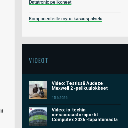
Datatronic pelikoneet
Komponenteille myös kasauspalvelu
VIDEOT
Video: Testissä Audeze
Maxwell 2 -pelikuulokkeet
15.6.2026
Video: io-techin
it
messuosastoraportit
Computex 2026 -tapahtumasta