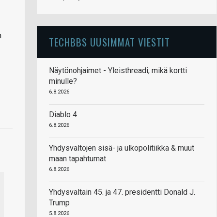
n
TECHBBS UUSIMMAT VIESTIT
Näytönohjaimet - Yleisthreadi, mikä kortti
minulle?
6.8.2026
Diablo 4
6.8.2026
Yhdysvaltojen sisä- ja ulkopolitiikka & muut
maan tapahtumat
6.8.2026
Yhdysvaltain 45. ja 47. presidentti Donald J.
Trump
5.8.2026