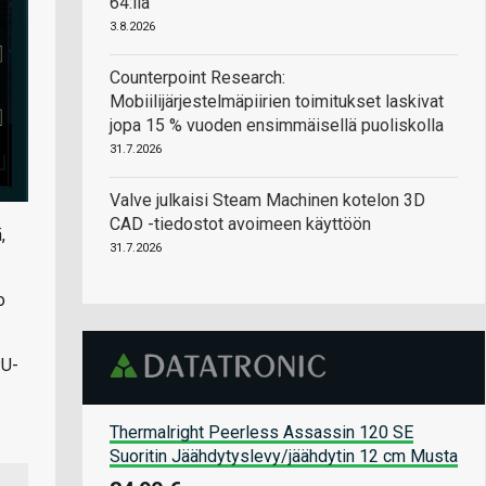
64:llä
3.8.2026
Counterpoint Research:
Mobiilijärjestelmäpiirien toimitukset laskivat
jopa 15 % vuoden ensimmäisellä puoliskolla
31.7.2026
Valve julkaisi Steam Machinen kotelon 3D
CAD -tiedostot avoimeen käyttöön
,
31.7.2026
o
PU-
Thermalright Peerless Assassin 120 SE
Suoritin Jäähdytyslevy/jäähdytin 12 cm Musta