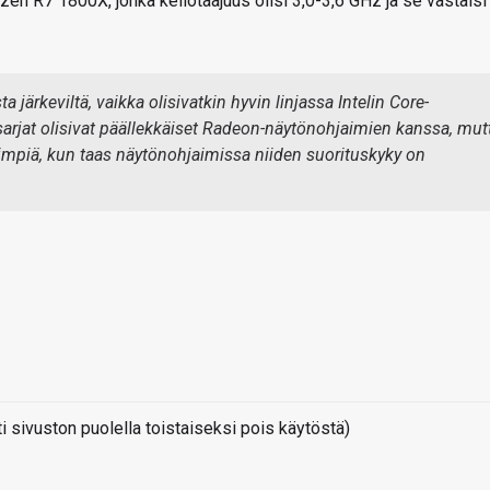
zen R7 1800X, jonka kellotaajuus olisi 3,0-3,6 GHz ja se vastaisi
 järkeviltä, vaikka olisivatkin hyvin linjassa Intelin Core-
5-sarjat olisivat päällekkäiset Radeon-näytönohjaimien kanssa, mut
simpiä, kun taas näytönohjaimissa niiden suorituskyky on
sivuston puolella toistaiseksi pois käytöstä)