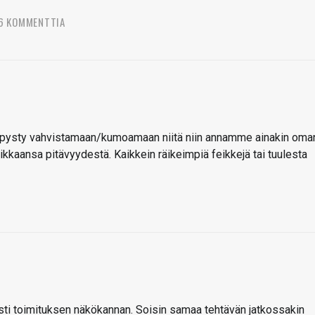
6 KOMMENTTIA
e pysty vahvistamaan/kumoamaan niitä niin annamme ainakin oma
kkaansa pitävyydestä. Kaikkein räikeimpiä feikkejä tai tuulesta
eästi toimituksen näkökannan. Soisin samaa tehtävän jatkossakin