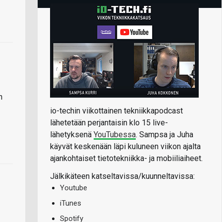
n
io-techin viikottainen tekniikkapodcast
lähetetään perjantaisin klo 15 live-
lähetyksenä
YouTubessa
. Sampsa ja Juha
käyvät keskenään läpi kuluneen viikon ajalta
ajankohtaiset tietotekniikka- ja mobiiliaiheet.
Jälkikäteen katseltavissa/kuunneltavissa:
Youtube
iTunes
Spotify