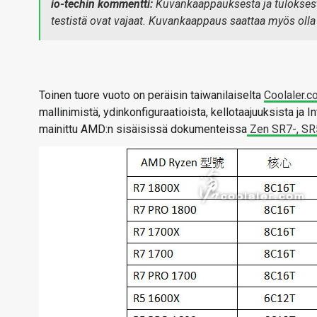
io-techin kommentti:
Kuvankaappauksesta ja tuloksesta
testistä ovat vajaat. Kuvankaappaus saattaa myös olla
Toinen tuore vuoto on peräisin taiwanilaiselta
Coolaler.c
mallinimistä, ydinkonfiguraatioista, kellotaajuuksista ja
mainittu AMD:n sisäisissä dokumenteissa
Zen SR7-, SR5