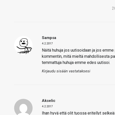
2
Sampsa
4.2.2017
Näitä huhuja jos uutisoidaan ja jos emm
kommentin, mitä mieltä mahdollisesta pai
temmattuja huhuja emme edes uutisoi.
Kirjaudu sisään vastataksesi
Akselic
4.2.2017
Ihan hyvä että olit tuossa eritellyt selk