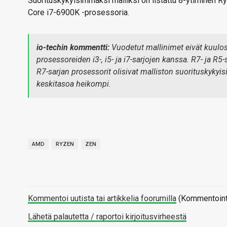
Suorituskykyisimmäksi malliksi on listattu 8-ytiminen Ry
Core i7-6900K -prosessoria.
io-techin kommentti:
Vuodetut mallinimet eivät kuulosta
prosessoreiden i3-, i5- ja i7-sarjojen kanssa. R7- ja R
R7-sarjan prosessorit olisivat malliston suorituskykyi
keskitasoa heikompi.
AMD
RYZEN
ZEN
Kommentoi uutista tai artikkelia foorumilla
(Kommentointi 
Lähetä palautetta / raportoi kirjoitusvirheestä