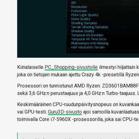
Kiinalaiselle
PC_Shopping-sivustolle
ilmestyi hiljattain
joka on tietojen mukaan ajettu Crazy 4k -presetillä Ryze
Prosessori on tunnistunut AMD Ryzen: ZD3601BAM88F4_40
sekä 3,6 GHz:n perustaajuus ja 4,0 GHz:n Turbo-taajuus. 
Keskimääräinen CPU-ruudunpäivitysnopeus on kuvankaap
vai GPU-testi.
Guru3D-sivusto
ajoi samoilla kuvanlaatuase
toimivalla Core i7-5960X -prosessorilla, joka sai CPU-t