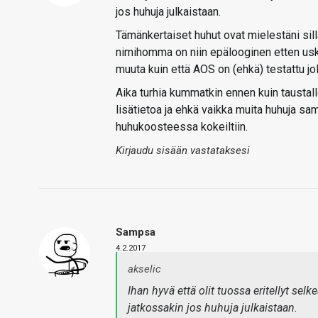
jos huhuja julkaistaan.
Tämänkertaiset huhut ovat mielestäni sillä 
nimihomma on niin epälooginen etten usko
muuta kuin että AOS on (ehkä) testattu jol
Aika turhia kummatkin ennen kuin taustalle 
lisätietoa ja ehkä vaikka muita huhuja sam
huhukoosteessa kokeiltiin.
Kirjaudu sisään vastataksesi
Sampsa
4.2.2017
akselic
Ihan hyvä että olit tuossa eritellyt s
jatkossakin jos huhuja julkaistaan.