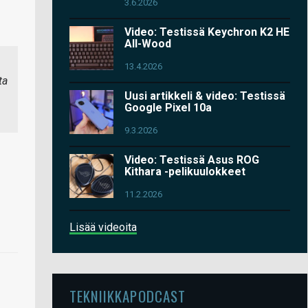
3.6.2026
Video: Testissä Keychron K2 HE
All-Wood
13.4.2026
ta
Uusi artikkeli & video: Testissä
Google Pixel 10a
9.3.2026
Video: Testissä Asus ROG
Kithara -pelikuulokkeet
11.2.2026
Lisää videoita
TEKNIIKKAPODCAST