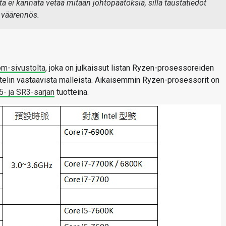
 ei kannata vetää mitään johtopäätöksiä, sillä taustatiedot
 väärennös.
om-sivustolta
, joka on julkaissut listan Ryzen-prosessoreiden
 Intelin vastaavista malleista. Aikaisemmin Ryzen-prosessorit on
- ja SR3-sarjan
tuotteina.