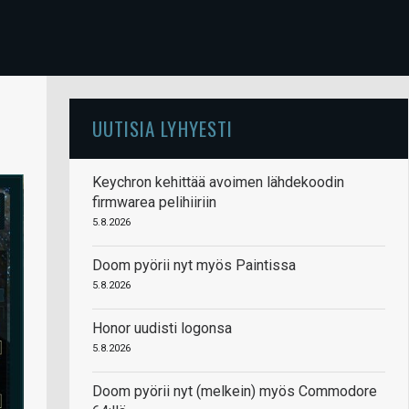
UUTISIA LYHYESTI
Keychron kehittää avoimen lähdekoodin
firmwarea pelihiiriin
5.8.2026
Doom pyörii nyt myös Paintissa
5.8.2026
Honor uudisti logonsa
5.8.2026
Doom pyörii nyt (melkein) myös Commodore