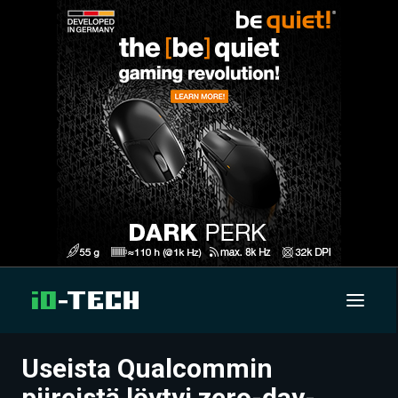
Useista Qualcommin
UUTISET
piireistä löytyi zero-day-