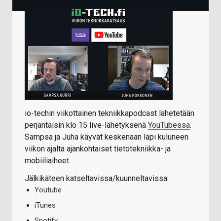
io-techin viikottainen tekniikkapodcast lähetetään
perjantaisin klo 15 live-lähetyksenä
YouTubessa
.
Sampsa ja Juha käyvät keskenään läpi kuluneen
viikon ajalta ajankohtaiset tietotekniikka- ja
mobiiliaiheet.
Jälkikäteen katseltavissa/kuunneltavissa:
Youtube
iTunes
Spotify