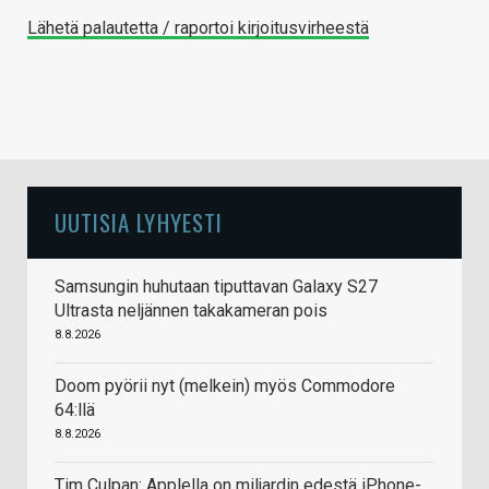
Lähetä palautetta / raportoi kirjoitusvirheestä
UUTISIA LYHYESTI
Samsungin huhutaan tiputtavan Galaxy S27
Ultrasta neljännen takakameran pois
8.8.2026
Doom pyörii nyt (melkein) myös Commodore
64:llä
8.8.2026
Tim Culpan: Applella on miljardin edestä iPhone-