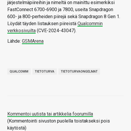
järjestelmäpiireihin ja nimeltä on mainittu esimerkiksi
FastConnect 6700-6900 ja 7800, useita Snapdragon
600- ja 800-perheiden piirejä sekä Snapdragon 8 Gen 1.
Löydät täyden listauksen piireistä
Qualcommin
verkkosivuilta
(CVE-2024-43047).
Lähde:
GSMArena
QUALCOMM
TIETOTURVA
TIETOTURVAONGELMAT
Kommentoi uutista tai artikkelia foorumilla
(Kommentointi sivuston puolella toistakseksi pois
käytöstä)