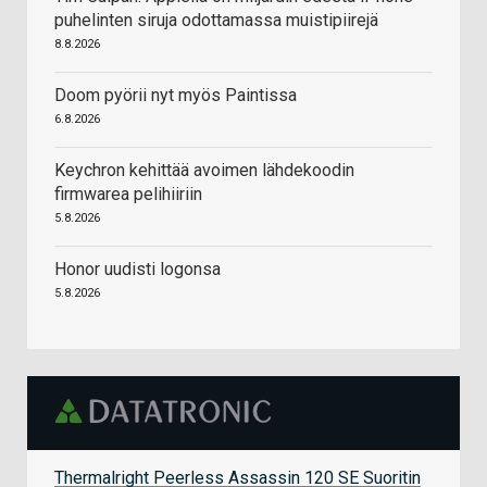
puhelinten siruja odottamassa muistipiirejä
8.8.2026
Doom pyörii nyt myös Paintissa
6.8.2026
Keychron kehittää avoimen lähdekoodin
firmwarea pelihiiriin
5.8.2026
Honor uudisti logonsa
5.8.2026
Thermalright Peerless Assassin 120 SE Suoritin