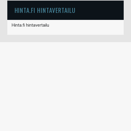
HINTA.FI HINTAVERTAILU
Hinta.fi hintavertailu