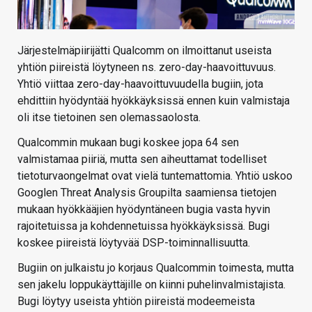
Järjestelmäpiirijätti Qualcomm on ilmoittanut useista
yhtiön piireistä löytyneen ns. zero-day-haavoittuvuus.
Yhtiö viittaa zero-day-haavoittuvuudella bugiin, jota
ehdittiin hyödyntää hyökkäyksissä ennen kuin valmistaja
oli itse tietoinen sen olemassaolosta.
Qualcommin mukaan bugi koskee jopa 64 sen
valmistamaa piiriä, mutta sen aiheuttamat todelliset
tietoturvaongelmat ovat vielä tuntemattomia. Yhtiö uskoo
Googlen Threat Analysis Groupilta saamiensa tietojen
mukaan hyökkääjien hyödyntäneen bugia vasta hyvin
rajoitetuissa ja kohdennetuissa hyökkäyksissä. Bugi
koskee piireistä löytyvää DSP-toiminnallisuutta.
Bugiin on julkaistu jo korjaus Qualcommin toimesta, mutta
sen jakelu loppukäyttäjille on kiinni puhelinvalmistajista.
Bugi löytyy useista yhtiön piireistä modeemeista