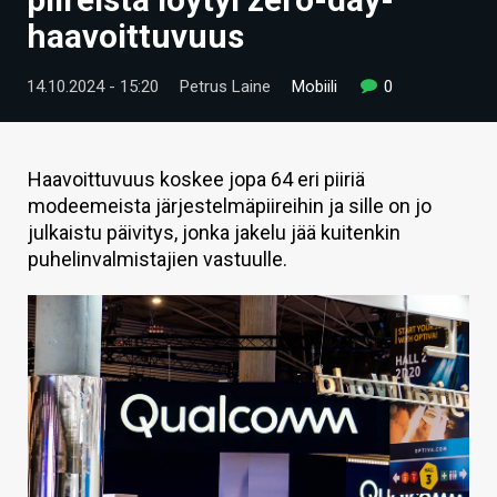
ARTIKKELIT
haavoittuvuus
VIDEOT
14.10.2024 - 15:20
Petrus Laine
Mobiili
0
TECHBBS
TIETOA
Haavoittuvuus koskee jopa 64 eri piiriä
modeemeista järjestelmäpiireihin ja sille on jo
HINTA.FI
julkaistu päivitys, jonka jakelu jää kuitenkin
puhelinvalmistajien vastuulle.
KAUPPA
VAIHDA TEEMA
HAKU