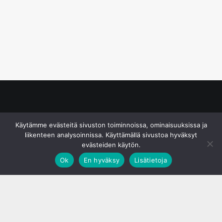
© S&J Media Oy
Käytämme evästeitä sivuston toiminnoissa, ominaisuuksissa ja
liikenteen analysoinnissa. Käyttämällä sivustoa hyväksyt
evästeiden käytön.
Ok
En hyväksy
Lisätietoja
;