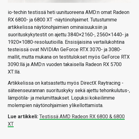
io-techin testissä heti uunituoreena AMD:n omat Radeon
RX 6800- ja 6800 XT -näytönohjaimet. Tutustumme
artikkelissa näytönohjaimien ominaisuuksiin ja
suorituskykytestit on ajettu 3840×2160-, 2560×1440- ja
1920×1080-resoluutioilla. Ensisijaisina vertailukohtina
testeissä ovat NVIDIAn GeForce RTX 3070- ja 3080-
mallit, mutta mukana on testitulokset myös GeForce RTX
3090:llä ja AMD:n vuoden takaisella Radeon RX 5700
XT:llä.
Artikkelissa on katsastettu myös DirectX Raytracing -
säteenseurannan suorituskyky sekä ajettu tehonkulutus-,
lämpötila- ja melumittaukset. Lopuksi kokeilimme
molempien näytönohjaimien ylikellottamista.
Lue artikkeli:
Testissä AMD Radeon RX 6800 & 6800
XT