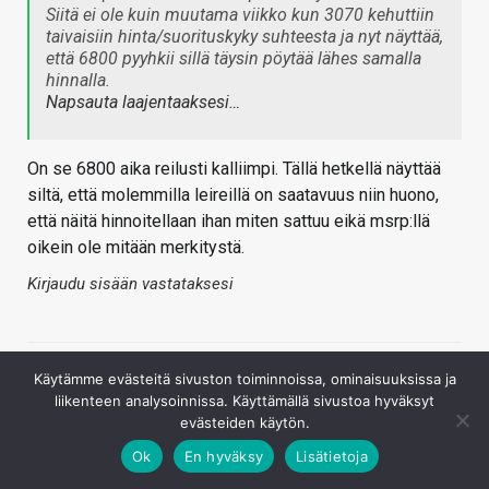
Siitä ei ole kuin muutama viikko kun 3070 kehuttiin
taivaisiin hinta/suorituskyky suhteesta ja nyt näyttää,
että 6800 pyyhkii sillä täysin pöytää lähes samalla
hinnalla.
Napsauta laajentaaksesi…
On se 6800 aika reilusti kalliimpi. Tällä hetkellä näyttää
siltä, että molemmilla leireillä on saatavuus niin huono,
että näitä hinnoitellaan ihan miten sattuu eikä msrp:llä
oikein ole mitään merkitystä.
Kirjaudu sisään vastataksesi
Käytämme evästeitä sivuston toiminnoissa, ominaisuuksissa ja
liikenteen analysoinnissa. Käyttämällä sivustoa hyväksyt
evästeiden käytön.
Ok
En hyväksy
Lisätietoja