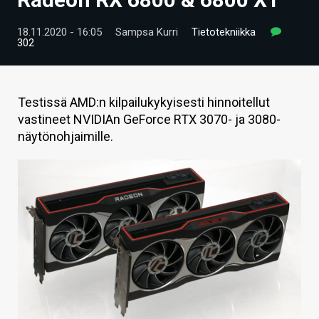
ARTIKKELIT
18.11.2020 - 16:05
Sampsa Kurri
Tietotekniikka
302
VIDEOT
TECHBBS
Testissä AMD:n kilpailukykyisesti hinnoitellut
TIETOA
vastineet NVIDIAn GeForce RTX 3070- ja 3080-
näytönohjaimille.
HINTA.FI
KAUPPA
VAIHDA TEEMA
HAKU