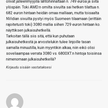
olivat jälleenmyyjillä lähtöhinnaltaan n. 749 euroa ja siitä
ylöspäin. Toki AMD:n omilta sivuilta sai hetken tilattua n.
682 euron hintaan heidän omaa malliaan, mutta toisaalta
NVidian sivuilta pystyi myös Suomeen tilaamaan (erittäin
rajoitetusti toki) 3080 mallia siihen 729 euron hintaan ko.
näyttiksen julkaisuhetkellä.
Tarkoitan tällä siis sitä, että kun puhutaan
julkaisuhetkestä ja arvostelukin tulee linjoille tasan
samalla minuutilla, kuin myyntikin alkaa, niin eikö olisi
soveliaampaa verrata 3080 vs. 6800XT:n hintoja toisiinsa
nimenomaan julkaisuhetkellä?
Kirjaudu sisään vastataksesi