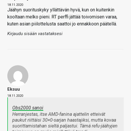
18.11.2020
Jäähyn suorituskyky yllättävän hyvä, kun on kuitenkin
kooltaan melko pieni. RT perffi jättää toivomisen varaa,
kuten asian piilottelusta saattoi jo ennakkoon päätellä.
Kirjaudu sisään vastataksesi
Eksuu
18.11.2020
Obs2000 sanoi
Herranjestas, itse AMD-fanina ajattelin etteivät
paukut riittäisi 30×0-sarjan haastajiksi, mutta kovaa
suorittamistahan sieltä paljastui. Tämä refu-jäähyjen