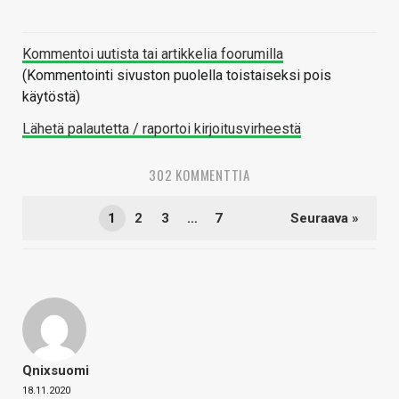
Kommentoi uutista tai artikkelia foorumilla
(Kommentointi sivuston puolella toistaiseksi pois
käytöstä)
Lähetä palautetta / raportoi kirjoitusvirheestä
302 KOMMENTTIA
1
2
3
…
7
Seuraava »
Qnixsuomi
18.11.2020