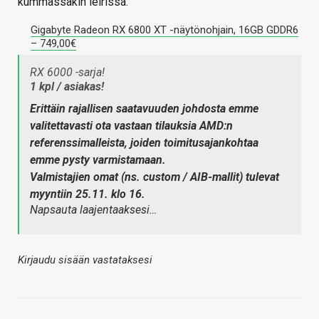
kummassakin leirissä.
Gigabyte Radeon RX 6800 XT -näytönohjain, 16GB GDDR6
– 749,00€
RX 6000 -sarja!
1 kpl / asiakas!
Erittäin rajallisen saatavuuden johdosta emme
valitettavasti ota vastaan tilauksia AMD:n
referenssimalleista, joiden toimitusajankohtaa
emme pysty varmistamaan.
Valmistajien omat (ns. custom / AIB-mallit) tulevat
myyntiin 25.11. klo 16.
Napsauta laajentaaksesi…
Kirjaudu sisään vastataksesi