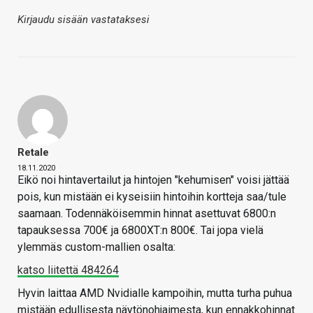
Kirjaudu sisään vastataksesi
Retale
18.11.2020
Eikö noi hintavertailut ja hintojen "kehumisen" voisi jättää
pois, kun mistään ei kyseisiin hintoihin kortteja saa/tule
saamaan. Todennäköisemmin hinnat asettuvat 6800:n
tapauksessa 700€ ja 6800XT:n 800€. Tai jopa vielä
ylemmäs custom-mallien osalta:
katso liitettä 484264
Hyvin laittaa AMD Nvidialle kampoihin, mutta turha puhua
mistään edullisesta näytönohjaimesta, kun ennakkohinnat