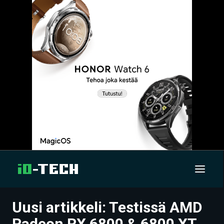
Uusi artikkeli: Testissä AMD
UUTISET
Radeon RX 6800 & 6800 XT